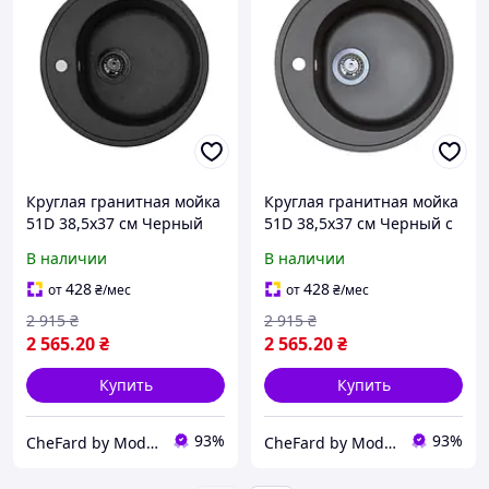
Круглая гранитная мойка
Круглая гранитная мойка
51D 38,5x37 см Черный
51D 38,5x37 см Черный с
белым
В наличии
В наличии
428
428
от
₴
/мес
от
₴
/мес
2 915
₴
2 915
₴
2 565
.20
₴
2 565
.20
₴
Купить
Купить
93%
93%
CheFard by Modernof
CheFard by Modernof