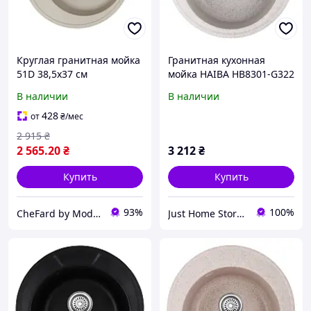
Круглая гранитная мойка
Гранитная кухонная
51D 38,5x37 см
мойка HAIBA HB8301-G322
BEIGE 49x18 см Бежевый
В наличии
В наличии
428
от
₴
/мес
2 915
₴
2 565
.20
₴
3 212
₴
Купить
Купить
93%
100%
CheFard by Modernof
Just Home Store - даруємо затишок Вашому дому! jhs.com.ua