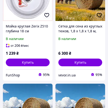
Мойка круглая Zerix Z510
Сетка для сена из круглых
глубина 18 см
тюков, 1,8 x 1,8 x 1,8 м,
нержавейка 606X6E49H
размер сетки 38,1 x 38,1
В наличии
В наличии
мм, материал PE,
безузловая конструкция,
206
от
₴
/мес
в Vevor
1 239
₴
6 300
₴
Купить
Купить
95%
95%
FunShop
vevor.in.ua