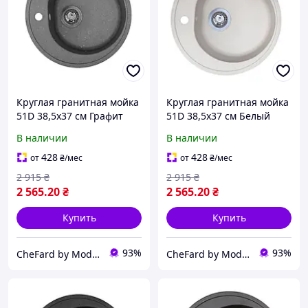
Круглая гранитная мойка
Круглая гранитная мойка
51D 38,5x37 см Графит
51D 38,5x37 см Белый
В наличии
В наличии
428
428
от
₴
/мес
от
₴
/мес
2 915
₴
2 915
₴
2 565
.20
₴
2 565
.20
₴
Купить
Купить
93%
93%
CheFard by Modernof
CheFard by Modernof