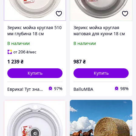
Зерикс мойка круглая 510
Зерикс мойка круглая
мм глубина 18 см
матовая для кухни 18 см
нержавейка 6H0664X9
X460M2900
В наличии
В наличии
206
от
₴
/мес
1 239
₴
987
₴
Купить
Купить
97%
98%
Еврика! Тут знайдеться все!
BalluMBA