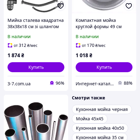
Мийка сталева квадратна
Компактная мойка
38x38x18 см зі шлангом
круглой формы 49 см
сифону та сталевою
нержавеющая сталь
В наличии
В наличии
горловиною
P5X2E75132
312
170
от
₴
/мес
от
₴
/мес
1 874
₴
1 018
₴
Купить
Купить
96%
88%
3-7.com.ua
Интер​н​ет-ка​талог ​с​​ки​док "iBag.ua"
Смотри также
Кухонная мойка черная
Мойка 45х45
Кухонная мойка 40х50
Кухонная мойка 35 см