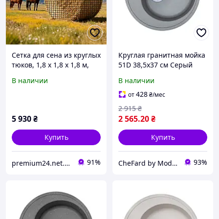
Сетка для сена из круглых
Круглая гранитная мойка
тюков, 1,8 x 1,8 x 1,8 м,
51D 38,5x37 см Серый
размер сетки 38,1 x 38,1
металлик
В наличии
В наличии
мм, материал PE,
безузловая конструкция,
428
от
₴
/мес
в Vevor
2 915
₴
5 930
₴
2 565
.20
₴
Купить
Купить
91%
93%
premium24.net.ua
CheFard by Modernof