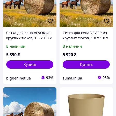
Сетка для сена VEVOR из
Сетка для сена VEVOR из
круглых тюков, 1.8 x 1.8 x
круглых тюков, 1.8 x 1.8 x
1.8 м, размер сетки 38.1 x
1.8 м, размер сетки 38.1 x
В наличии
В наличии
38.1 мм, материал PE,
38.1 мм, материал PE,
безузловая конструкция,
безузловая конструкция,
5 890
₴
5 920
₴
в
в
Купить
Купить
93%
93%
bigben.net.ua
zuma.in.ua