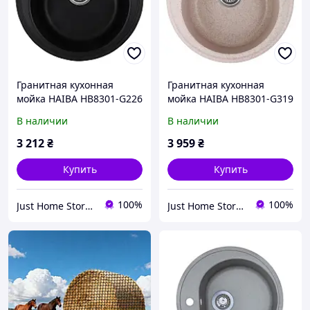
Гранитная кухонная
Гранитная кухонная
мойка HAIBA HB8301-G226
мойка HAIBA HB8301-G319
BLACK 49x18 см Черная
SAND 49x18 см Песочный
В наличии
В наличии
(HB0973)
3 212
₴
3 959
₴
Купить
Купить
100%
100%
Just Home Store - даруємо затишок Вашому дому! jhs.com.ua
Just Home Store - даруємо затишок Вашому дому! jhs.com.ua