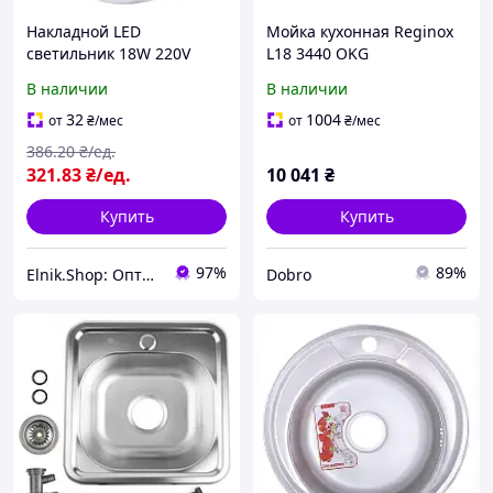
Накладной LED
Мойка кухонная Reginox
светильник 18W 220V
L18 3440 OKG
1620lm 4500K 120x38mm
однокамерная овальная
В наличии
В наличии
IP40 белый [l0861005]
44x38 см
E.NEXT
32
1004
от
₴
/мес
от
₴
/мес
386
.20
₴/ед.
321
.83
₴/ед.
10 041
₴
Купить
Купить
97%
89%
Elnik.Shop: Оптово-розничная компания
Dobro