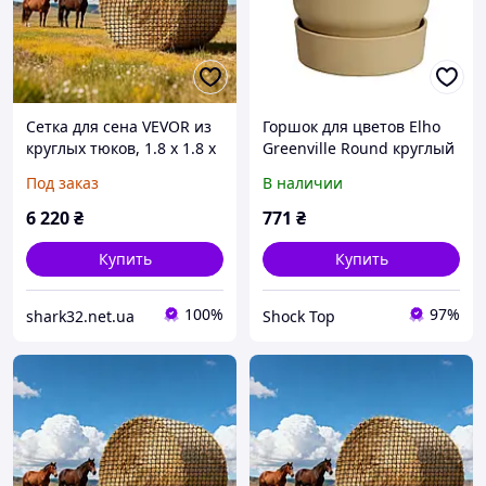
Сетка для сена VEVOR из
Горшок для цветов Elho
круглых тюков, 1.8 x 1.8 x
Greenville Round круглый
1.8 м, размер сетки 38.1 x
3.8 л 20 x 18 см , Цвет
Под заказ
В наличии
38.1 мм, материал PE,
Бежевый
безузловая конструкция,
6 220
₴
771
₴
в
Купить
Купить
100%
97%
shark32.net.ua
Shock Top