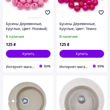
Бусины Деревянные,
Бусины Деревянные,
Круглые, Цвет: Розовый,
Круглые, Цвет: Темно-
Размер: 20x18мм,
Розовый, Размер:
В наличии
В наличии
Отверстие 4.5мм, около
20x18мм, Отверстие
38шт/(100 г)
4.5мм, около 38шт/(100 г)
125
₴
125
₴
Купить
Купить
99%
99%
Интернет-магазин бусин и фурнитуры для рукоделия «Klondike»
Интернет-магазин бусин и фурнитуры для рукоделия «Klondike»