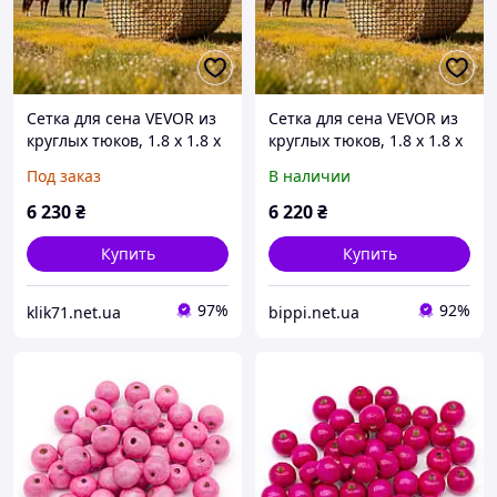
Сетка для сена VEVOR из
Сетка для сена VEVOR из
круглых тюков, 1.8 x 1.8 x
круглых тюков, 1.8 x 1.8 x
1.8 м, размер сетки 38.1 x
1.8 м, размер сетки 38.1 x
Под заказ
В наличии
38.1 мм, материал PE,
38.1 мм, материал PE,
безузловая конструкция,
безузловая конструкция,
6 230
₴
6 220
₴
в
в
Купить
Купить
97%
92%
klik71.net.ua
bippi.net.ua