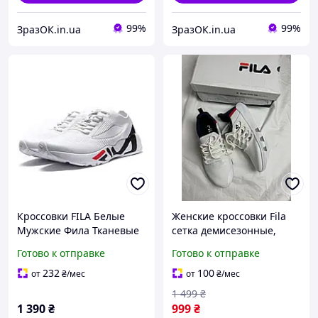
99%
99%
ЗразОК.in.ua
ЗразОК.in.ua
Кроссовки FILA Белые
Женские кроссовки Fila
Мужские Фила Тканевые
сетка демисезонные,
Летние для Бега Сеточка
белые маломерят на
Готово к отправке
Готово к отправке
(размеры: 41,42,43,44)
размер
232
100
от
₴
/мес
от
₴
/мес
1 499
₴
1 390
₴
999
₴