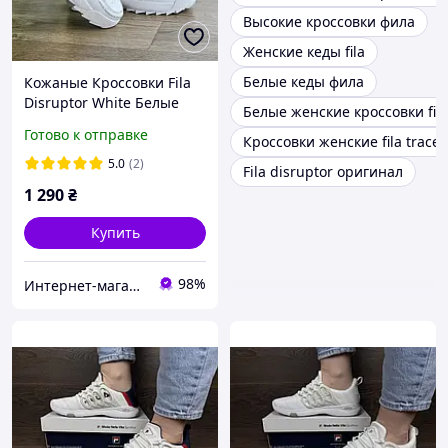
Высокие кроссовки фила
Женские кеды fila
Белые кеды фила
Кожаные Кроссовки Fila
Disruptor White Белые
Белые женские кроссовки fila
Женские Фила
Готово к отправке
Кроссовки женские fila trace 
36,37,38,39,40 размеры
5.0
(2)
Fila disruptor оригинал
1 290
₴
Купить
98%
Интернет-магазин Sneakers Boom