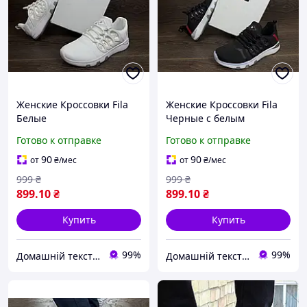
Женские Кроссовки Fila
Женские Кроссовки Fila
Белые
Черные с белым
Готово к отправке
Готово к отправке
90
90
от
₴
/мес
от
₴
/мес
999
₴
999
₴
899
.10
₴
899
.10
₴
Купить
Купить
99%
99%
Домашній текстиль UA
Домашній текстиль UA