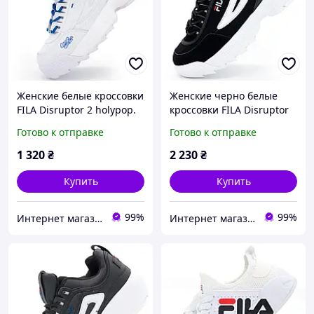
Женские белые кроссовки
Женские черно белые
FILA Disruptor 2 holypop.
кроссовки FILA Disruptor
Топ качество! 37.
2. Топ качество! 38.
Готово к отправке
Готово к отправке
Размеры в наличии: 37,
Размеры в наличии: 38,
38.
39, 40.
1 320
₴
2 230
₴
Купить
Купить
99%
99%
Интернет магазин обуви I love my shoes
Интернет магазин обуви I love my shoes