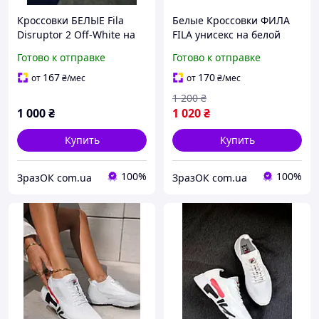
Кроссовки БЕЛЫЕ Fila
Белые Кроссовки ФИЛА
Disruptor 2 Off-White на
FILA унисекс на белой
высокой подошве
высокой подошве с
Готово к отправке
Готово к отправке
кожаные унисекс деми
белыми шнурками весна
оригтнал
лето
167
170
от
₴
/мес
от
₴
/мес
1 200
₴
1 000
₴
1 020
₴
Купить
Купить
100%
100%
ЗразОК com.ua
ЗразОК com.ua