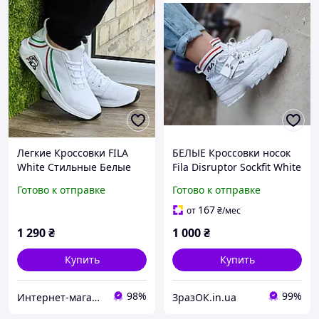
Легкие Кроссовки FILA
БЕЛЫЕ Кроссовки носок
White Стильные Белые
Fila Disruptor Sockfit White
Фила Унисекс 37,38,39,40
на высокой подошве
Готово к отправке
Готово к отправке
размеры
кожаные с манжетом
унисекс 36-40 р
167
от
₴
/мес
1 290
₴
1 000
₴
Купить
Купить
98%
99%
Интернет-магазин Sneakers Boom
ЗразОК.in.ua