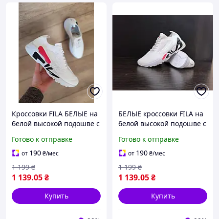
Кроссовки FILA БЕЛЫЕ на
БЕЛЫЕ кроссовки FILA на
белой высокой подошве с
белой высокой подошве с
белыми шнурками
надписью и белыми
Готово к отправке
Готово к отправке
текстиль
шнурками текстиль
унисекс
190
190
от
₴
/мес
от
₴
/мес
1 199
₴
1 199
₴
1 139
.05
₴
1 139
.05
₴
Купить
Купить