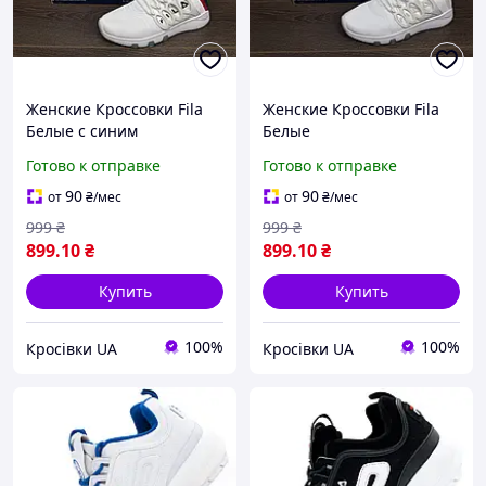
Женские Кроссовки Fila
Женские Кроссовки Fila
Белые с синим
Белые
Готово к отправке
Готово к отправке
90
90
от
₴
/мес
от
₴
/мес
999
₴
999
₴
899
.10
₴
899
.10
₴
Купить
Купить
100%
100%
Кросівки UA
Кросівки UA