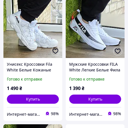
Унисекс Кроссовки Fila
Мужские Кроссовки FILA
White Белые Кожаные
White Легкие Белые Фила
Фила На Пенке
Текстиль 40,41,44
Готово к отправке
Готово к отправке
36,37,38,39,40 размеры
размеры
1 490
₴
1 390
₴
Купить
Купить
98%
98%
Интернет-магазин Sneakers Boom
Интернет-магазин Sneakers Boom