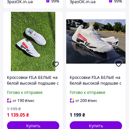
99%
99%
ЗразОК.in.ua
ЗразОК.in.ua
Кроссовки FILA БЕЛЫЕ на
Кроссовки FILA БЕЛЫЕ на
белой высокой подошве с
белой высокой подошве с
белыми шнурками
белыми шнурками
Готово к отправке
Готово к отправке
уничекс весна лето
текстиль
190
200
от
₴
/мес
от
₴
/мес
1 199
₴
1 139
.05
₴
1 199
₴
Купить
Купить