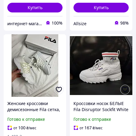
Купить
Купить
100%
98%
интернет-магазин "Николь"
Allsize
Женские кроссовки
Кроссовки носок БЕЛЫЕ
демисезонные Fila сетка,
Fila Disruptor Sockfit White
белые 39
на высокой подошве
Готово к отправке
Готово к отправке
кожаные с манжетом
унисекс 36-40 р
100
167
от
₴
/мес
от
₴
/мес