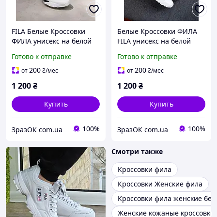
FILA Белые Кроссовки
Белые Кроссовки ФИЛА
ФИЛА унисекс на белой
FILA унисекс на белой
высокой подошве с
высокой подошве с
Готово к отправке
Готово к отправке
белыми шнурками весна
белыми шнурками весна
лето
лето
200
200
от
₴
/мес
от
₴
/мес
1 200
₴
1 200
₴
Купить
Купить
100%
100%
ЗразОК com.ua
ЗразОК com.ua
Смотри также
Кроссовки фила
Кроссовки Женские фила
Кроссовки фила женские бе
Женские кожаные кроссовки f