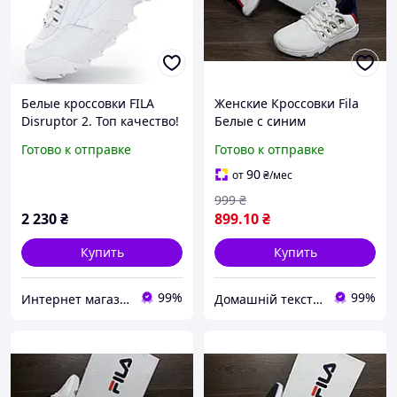
Белые кроссовки FILA
Женские Кроссовки Fila
Disruptor 2. Топ качество!
Белые с синим
40. Размеры в наличии:
Готово к отправке
Готово к отправке
40.
90
от
₴
/мес
999
₴
2 230
₴
899
.10
₴
Купить
Купить
99%
99%
Интернет магазин обуви I love my shoes
Домашній текстиль UA