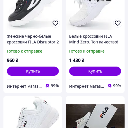
Женские черно-белые
Белые кроссовки FILA
кроссовки FILA Disruptor 2
Mind Zero. Топ качество!
Vietnam 37. Размеры в
36. Размеры в наличии:
Готово к отправке
Готово к отправке
наличии: 37, 38, 39, 40.
36, 39.
960
₴
1 430
₴
Купить
Купить
99%
99%
Интернет магазин обуви I love my shoes
Интернет магазин обуви I love my shoes