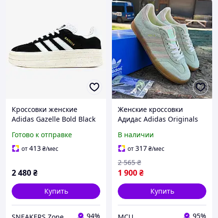
Кроссовки женские
Женские кроссовки
Adidas Gazelle Bold Black
Адидас Adidas Originals
White / кроссовки Адидас
Gazelle Indoors Green
Готово к отправке
В наличии
Газелы болд черные
Зелёный 37 38
413
317
от
₴
/мес
от
₴
/мес
2 565
₴
2 480
₴
1 900
₴
Купить
Купить
94%
95%
SNEAKERS Zone
MCU