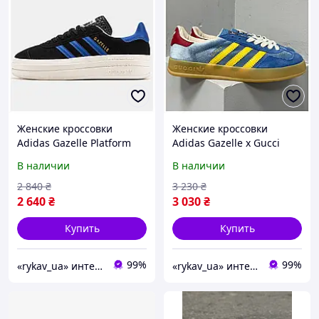
Женские кроссовки
Женские кроссовки
Adidas Gazelle Platform
Adidas Gazelle x Gucci
Black Blue White, черные
Blue Yellow, желто-синие
В наличии
В наличии
замшевые кроссовки
кроссовки адидас газели
адидас газели газель
гуччи газель гучи
2 840
₴
3 230
₴
2 640
₴
3 030
₴
Купить
Купить
99%
99%
«rykav_ua» интернет магазин одежды и обуви
«rykav_ua» интернет магазин одежды и обуви