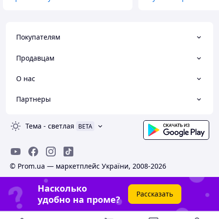
Покупателям
Продавцам
О нас
Партнеры
Тема
-
светлая
BETA
© Prom.ua — маркетплейс України, 2008-2026
Насколько
Рассказать
удобно на проме?