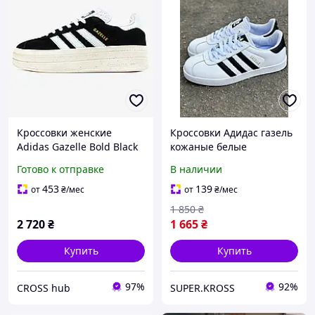
Кроссовки женские
Кроссовки Адидас газель
Adidas Gazelle Bold Black
кожаные белые
White / кроссовки Адидас
Готово к отправке
В наличии
Газелы болд черные
453
139
от
₴
/мес
от
₴
/мес
1 850
₴
2 720
₴
1 665
₴
Купить
Купить
97%
92%
CROSS hub
SUPER.KROSS