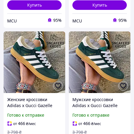
Купить
Купить
95%
95%
MCU
MCU
Женские кроссовки
Мужские кроссовки
Adidas x Gucci Gazelle
Adidas x Gucci Gazelle
Green, Кроссовки Адидас
Green, Кроссовки Адидас
Готово к отправке
Готово к отправке
Газели, Adidas originals
Газели, Adidas originals
gazelle
gazelle
466
466
от
₴
/мес
от
₴
/мес
3 798
₴
3 798
₴