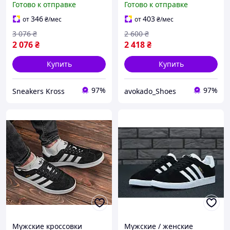
Готово к отправке
Готово к отправке
Газели, Adidas originals
Газелы болд черные
gazelle
346
403
от
₴
/мес
от
₴
/мес
3 076
₴
2 600
₴
2 076
₴
2 418
₴
Купить
Купить
97%
97%
Sneakers Kross
avokado_Shoes
Мужские кроссовки
Мужские / женские