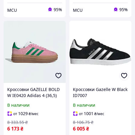
95%
95%
MCU
MCU
Кроссовки GAZELLE BOLD
Кроссовки Gazelle W Black
W IE0420 Adidas 4 (36,5)
ID7007
Разовый IE0420
В наличии
В наличии
1029
1001
от
₴
/мес
от
₴
/мес
8 333
.55
₴
8 106
.75
₴
6 173
₴
6 005
₴