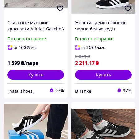
Стильные мужские
Женские демисезонные
кроссовки Adidas Gazelle \
черно-белые кеды-
Адидас Газель \ 44
кроссовки Adidas Gazelle
Готово к отправке
Готово к отправке
(адидас газель) 11205
160
369
от
₴
/мес
от
₴
/мес
3 029
₴
1 599
₴/пара
2 211
.17
₴
Купить
Купить
97%
97%
_nata_shoes_
В Тапке