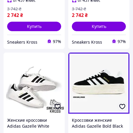
originals gazelle
originals gazelle
457
457
от
₴
/мес
от
₴
/мес
3 742
₴
3 742
₴
2 742
₴
2 742
₴
Купить
Купить
97%
97%
Sneakers Kross
Sneakers Kross
Женские кроссовки
Кроссовки женские
Adidas Gazelle White
Adidas Gazelle Bold Black
Black, Кроссовки Адидас
White / кроссовки Адидас