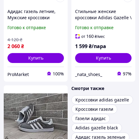
Адидас газель летние,
Стильные женские
Мужские кроссовки
кроссовки Adidas Gazelle \
Adidas Gazelle, Кроссовки
Адидас Газель \ 36
Готово к отправке
Готово к отправке
адидас газели, бренд
160
от
₴
/мес
4 120
₴
2 060
₴
1 599
₴/пара
Купить
Купить
100%
97%
ProMarket
_nata_shoes_
Смотри также
Кроссовки adidas gazelle
Кроссовки газели
Газели адидас
Adidas gazelle black
Адидас газель зеленые