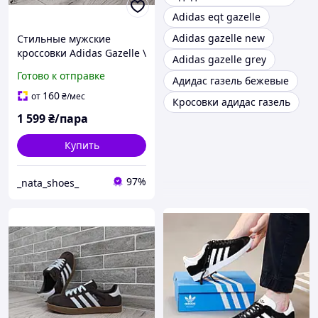
Adidas eqt gazelle
Adidas gazelle new
Стильные мужские
кроссовки Adidas Gazelle \
Adidas gazelle grey
Адидас Газель \ 36
Готово к отправке
Адидас газель бежевые
160
от
₴
/мес
Кросовки адидас газель
1 599
₴/пара
Купить
97%
_nata_shoes_