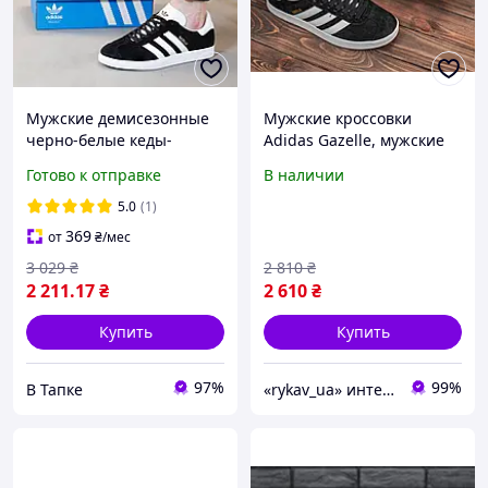
Мужские демисезонные
Мужские кроссовки
черно-белые кеды-
Adidas Gazelle, мужские
кроссовки Adidas Gazelle
кроссовки адидас газели
Готово к отправке
В наличии
(адидас газель) 11205
5.0
(1)
369
от
₴
/мес
3 029
₴
2 810
₴
2 211
.17
₴
2 610
₴
Купить
Купить
97%
99%
В Тапке
«rykav_ua» интернет магазин одежды и обуви