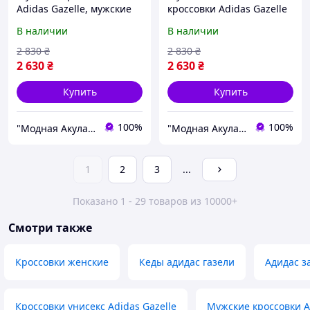
Adidas Gazelle, мужские
кроссовки Adidas Gazelle
кроссовки адидас газели,
black, черно-белые
В наличии
В наличии
shark
замшевые адидас газели
газель shark
2 830
₴
2 830
₴
2 630
₴
2 630
₴
Купить
Купить
100%
100%
"Модная Акула" интернет магазин одежды и обуви
"Модная Акула" интернет магазин одежды и обуви
1
2
3
...
Показано 1 - 29 товаров из 10000+
Смотри также
Кроссовки женские
Кеды адидас газели
Адидас 
Кроссовки унисекс Adidas Gazelle
Мужские кроссовки A