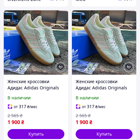
Женские кроссовки
Женские кроссовки
Адидас Adidas Originals
Адидас Adidas Originals
Gazelle Indoors Green
Gazelle Indoors Green
В наличии
В наличии
Зелёный 37 39
Зелёный 37 40
317
317
от
₴
/мес
от
₴
/мес
2 565
₴
2 565
₴
1 900
₴
1 900
₴
Купить
Купить