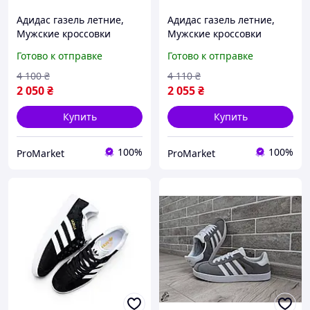
Адидас газель летние,
Адидас газель летние,
Мужские кроссовки
Мужские кроссовки
Adidas Gazelle, Кроссовки
Adidas Gazelle, Кроссовки
Готово к отправке
Готово к отправке
адидас газели
адидас газели, стильные
4 100
₴
4 110
₴
2 050
₴
2 055
₴
Купить
Купить
100%
100%
ProMarket
ProMarket