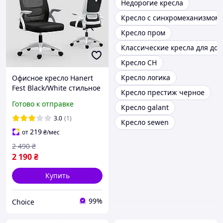
Недорогие кресла
Кресло с синхромеханизмом
Кресло пром
Классические кресла для до
Кресло CH
Кресло логика
Офисное кресло Hanert
Fest Black/White стильное
Кресло престиж черное
двухцветное кресло с
Готово к отправке
Кресло galant
эргономичной спинкой
3.0
(1)
Кресло sewen
219
от
₴
/мес
2 490
₴
2 190
₴
Купить
99%
Choice