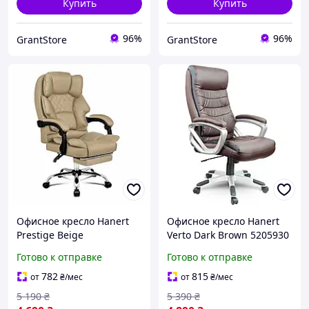
Купить
Купить
96%
96%
GrantStore
GrantStore
Офисное кресло Hanert
Офисное кресло Hanert
Prestige Beige
Verto Dark Brown 5205930
Готово к отправке
Готово к отправке
782
815
от
₴
/мес
от
₴
/мес
5 190
₴
5 390
₴