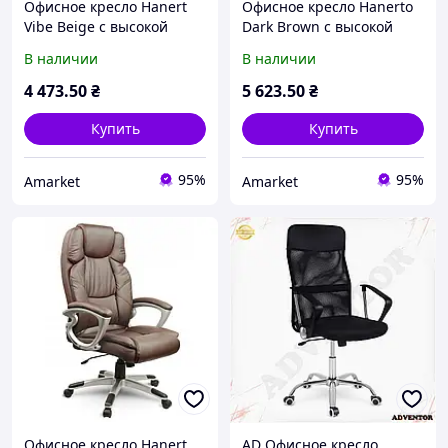
Офисное кресло Hanert
Офисное кресло Hanerto
Vibe Beige с высокой
Dark Brown с высокой
эргономичной спинкой,
эргономичной спинкой,
В наличии
В наличии
подголовником,
интегрированным
механизмом качания и
подголовником,
4 473
.50
₴
5 623
.50
₴
хромированной основой
механизмом TILT Польша
Польша
Купить
Купить
95%
95%
Amarket
Amarket
Офисное кресло Hanert
AD Офисное кресло