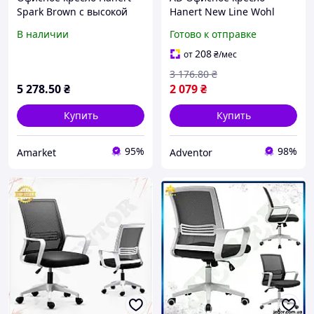
Spark Brown с высокой
Hanert New Line Wohl
эргономичной спинкой,
черное эргономичное
В наличии
Готово к отправке
подголовником,
кресло для работы и
механизмом TILT и
учебы с подголовником и
208
от
₴
/мес
обивкой из экокожи
Ultra\R
3 176
.80
₴
Польша
5 278
.50
₴
2 079
₴
Купить
Купить
95%
98%
Amarket
Adventor