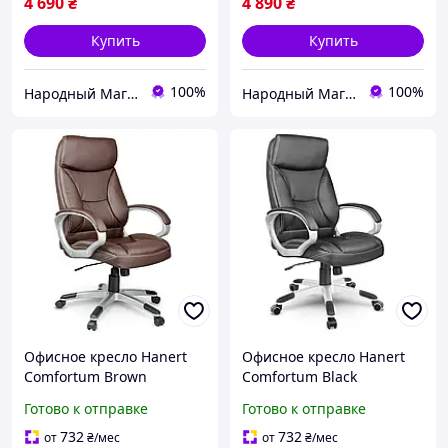
4 690
₴
4 890
₴
Купить
Купить
100%
100%
Народный Магазин
Народный Магазин
Офисное кресло Hanert
Офисное кресло Hanert
Comfortum Brown
Comfortum Black
Готово к отправке
Готово к отправке
732
732
от
₴
/мес
от
₴
/мес