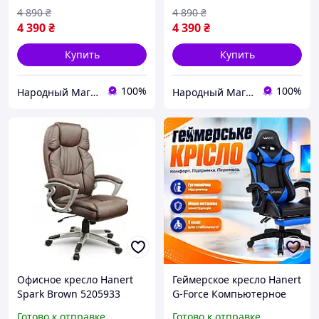
4 890
₴
4 890
₴
4 390
₴
4 390
₴
Купить
Купить
100%
100%
Народный Магазин
Народный Магазин
Офисное кресло Hanert
Геймерское кресло Hanert
Spark Brown 5205933
G-Force Компьютерное
кресло с регулированием
Готово к отправке
Готово к отправке