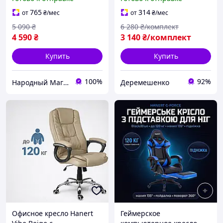
спинки Black/Blue
Игровое эргономичное
765
314
от
₴
/мес
от
₴
/мес
кресло из (эко кожи)
5 090
₴
6 280
₴/комплект
4 590
₴
3 140
₴/комплект
Купить
Купить
100%
92%
Народный Магазин
Деремешенко
Офисное кресло Hanert
Геймерское