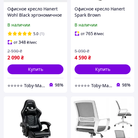
Офисное кресло Hanert
Офисное кресло Hanert
Wohl Black эргономичное
Spark Brown
кресло для дома и офиса,
В наличии
В наличии
чёрный цвет
765
5.0
(1)
от
₴
/мес
348
от
₴
/мес
2 590
₴
5 090
₴
2 090
₴
4 590
₴
Купить
Купить
98%
98%
⭐️⭐️⭐️⭐️⭐️ Toby-Market
⭐️⭐️⭐️⭐️⭐️ Toby-Market