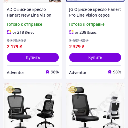
AD Офисное кресло
JG Офисное кресло Hanert
Hanert New Line Vision
Pro Line Vision серое
Black/White для работы и
вращающееся кресло для
Готово к отправке
Готово к отправке
учебы вращающееся
работы и учебы
эргономичное кресл
эргономичное крес
218
238
от
₴
/мес
от
₴
/мес
Ultra\R
Prime\X
3 328
.80
₴
3 632
.80
₴
2 179
₴
2 379
₴
Купить
Купить
98%
98%
Adventor
Adventor