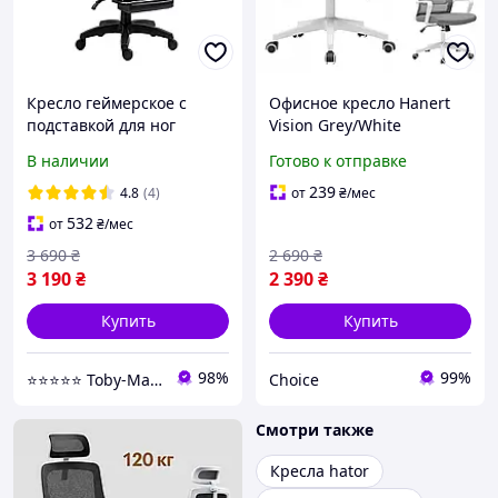
Кресло геймерское с
Офисное кресло Hanert
подставкой для ног
Vision Grey/White
Hanert G-Force Black
В наличии
Готово к отправке
239
4.8
(4)
от
₴
/мес
532
от
₴
/мес
3 690
₴
2 690
₴
3 190
₴
2 390
₴
Купить
Купить
98%
99%
⭐️⭐️⭐️⭐️⭐️ Toby-Market
Choice
Смотри также
Кресла hator