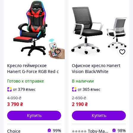
Кресло геймерское
Офисное кресло Hanert
Hanert G-Force RGB Red с
Vision Black/White
подсветкой, подставка
Готово к отправке
В наличии
для ног, до 120 кг
379
365
от
₴
/мес
от
₴
/мес
4 090
₴
2 690
₴
3 790
₴
2 190
₴
Купить
Купить
99%
98%
Choice
⭐️⭐️⭐️⭐️⭐️ Toby-Market