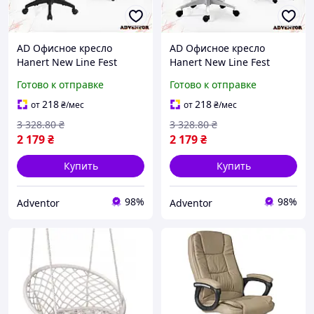
AD Офисное кресло
AD Офисное кресло
Hanert New Line Fest
Hanert New Line Fest
черное эргономичное
черное белое для работы
Готово к отправке
Готово к отправке
компьютерное кресло с
и учебы эргономичное
регулировкой высоты и
компьютерное сиден
218
218
от
₴
/мес
от
₴
/мес
Ultra\R
Ultra\R
3 328
.80
₴
3 328
.80
₴
2 179
₴
2 179
₴
Купить
Купить
98%
98%
Adventor
Adventor