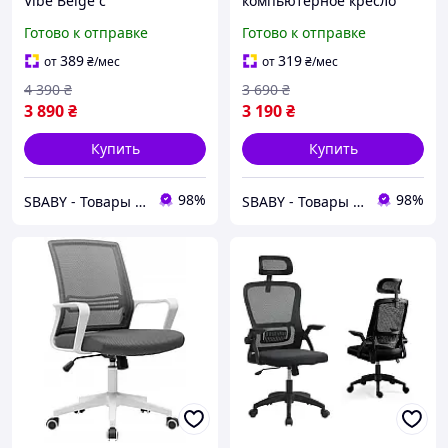
Vibe Beige с
компьютерное кресло
подголовником и
Hanert G-Force с
Готово к отправке
Готово к отправке
функцией качания,
подставкой для ног черно
эргономичное
синее до 120 кг
389
319
от
₴
/мес
от
₴
/мес
компьютерное кресло до
4 390
₴
3 690
₴
120 кг
3 890
₴
3 190
₴
Купить
Купить
98%
98%
SBABY - Товары для всей семьи
SBABY - Товары для всей семьи