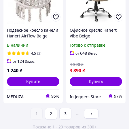
Подвесное кресло качели
Офисное кресло Hanert
Hanert AirFlow Beige
Vibe Beige
В наличии
Готово к отправке
648
4.5
(2)
от
₴
/мес
124
от
₴
/мес
4 390
₴
1 240
₴
3 890
₴
Купить
Купить
95%
97%
MEDUZA
In Jeggers Store
1
2
3
...
Показано 1 - 29 товаров из 300+