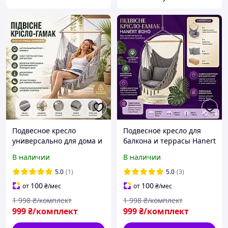
Подвесное кресло
Подвесное кресло для
универсально для дома и
балкона и террасы Hanert
дачи до 130 кг Кресло
BOHO Кресло качель
В наличии
В наличии
кокон для отдыха
подвесное для отдыха до
подвесное Hanert BOHO
130 кг Садовое кресло
5.0
(1)
5.0
(3)
подвесное
100
100
от
₴
/мес
от
₴
/мес
1 998
₴/комплект
1 998
₴/комплект
999
₴/комплект
999
₴/комплект