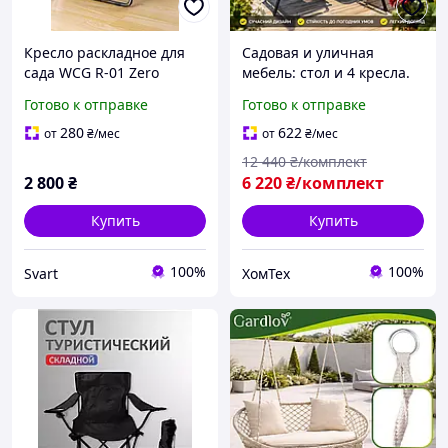
Кресло раскладное для
Садовая и уличная
сада WCG R-01 Zero
мебель: стол и 4 кресла.
Gravity с матрасом /Svart/
Мебель для сада и
Готово к отправке
Готово к отправке
-stunning-products-for-
террасы. Уличная
life-
мебель. Дачная мебель
280
622
от
₴
/мес
от
₴
/мес
для сада
12 440
₴/комплект
2 800
₴
6 220
₴/комплект
Купить
Купить
100%
100%
Svart
ХомТех