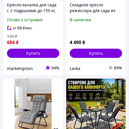
Кресло-качалка для сада
Складное кресло
с 2 подушками до 150 кг,
режиссера для сада из
подходит для кемпинга
стали Melida
Готово к отправке
В наличии
на открытом воздухе
разноцветное
68
от
₴
/мес
720
₴
684
₴
4 490
₴
Купить
Купить
94%
89%
marketoptom
Lavka