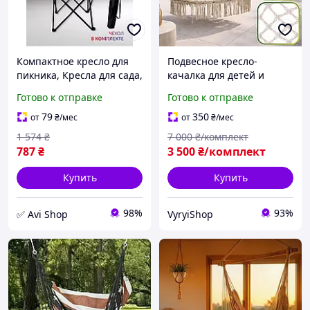
Компактное кресло для
Подвесное кресло-
пикника, Кресла для сада,
качалка для детей и
Стульчик для рыбалки
взрослых Подвесное
Готово к отправке
Готово к отправке
(Макс вес 100кг, Черный),
кресло-качалка для сада
XTM
Подвесное кресло-
79
350
от
₴
/мес
от
₴
/мес
качалка для отдыха на
1 574
₴
7 000
₴/комплект
двоих
787
₴
3 500
₴/комплект
Купить
Купить
98%
93%
✅ Avi Shop
VyryiShop