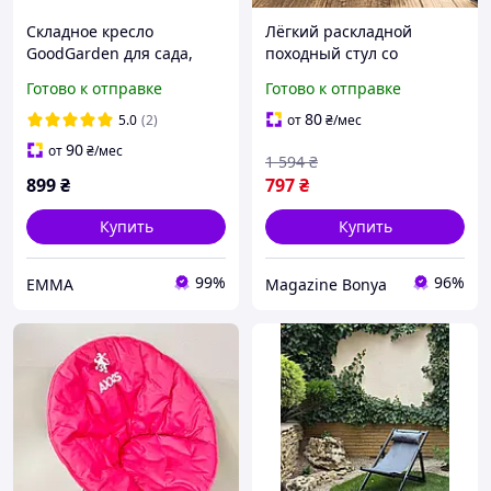
Складное кресло
Лёгкий раскладной
GoodGarden для сада,
походный стул со
дома, кейтеринга,
стальным каркасом для
Готово к отправке
Готово к отправке
конференций
туризма и кемпинга,
мобильное кресло для
80
5.0
(2)
от
₴
/мес
уличного сада
90
от
₴
/мес
1 594
₴
899
₴
797
₴
Купить
Купить
99%
96%
EMMA
Magazine Bonya