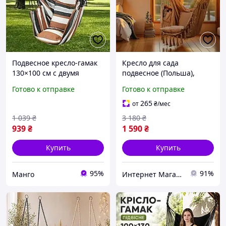
Подвесное кресло-гамак
Кресло для сада
130×100 см с двумя
подвесное (Польша),
подушками кресло-
Качель-гнездо, Садовый
Готово к отправке
Готово к отправке
качалка для сада
качельный гамак, Качели
к потолку, Кресло качель
265
от
₴
/мес
на дачу, MTS
1 039
₴
3 180
₴
939
₴
1 590
₴
Купить
Купить
95%
91%
Манго
Интернет Магазин "StepShop"