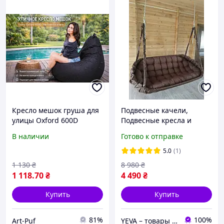
Кресло мешок груша для
Подвесные качели,
улицы Oxford 600D
Подвесные кресла и
черное
садовые качели, Кресло
В наличии
Готово к отправке
водоотталкивающая
гойдалка, Гойдалка для
ткань кресло для террасы
сада, Крісло качеля
5.0
(1)
и сада
1 130
₴
8 980
₴
1 118
.70
₴
4 490
₴
Купить
Купить
81%
100%
Art-Puf
YEVA – товары для отдыха и новогодний декор