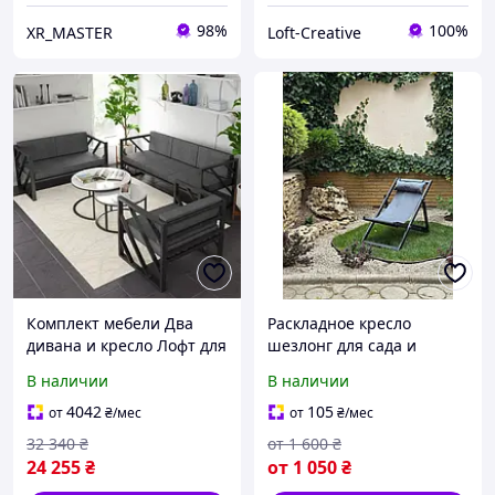
98%
100%
XR_MASTER
Loft-Creative
Комплект мебели Два
Раскладное кресло
дивана и кресло Лофт для
шезлонг для сада и
дома, сада, дачи, офиса.
отдыха
В наличии
В наличии
садовая мебель
4042
105
от
₴
/мес
от
₴
/мес
32 340
₴
от
1 600
₴
24 255
₴
от
1 050
₴