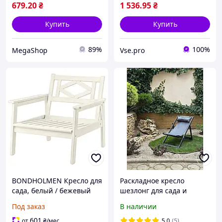
шезлонг отдыха
679
.20
₴
1 536
.95
₴
Купить
Купить
89%
100%
MegaShop
Vse.pro
BONDHOLMEN Кресло для
Раскладное кресло
сада, белый / бежевый
шезлонг для сада и
отдыха
Под заказ
В наличии
601
от
₴
/мес
5.0
(5)