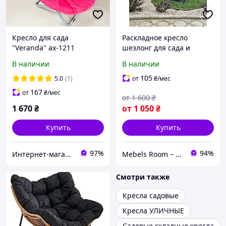
Кресло для сада
Раскладное кресло
"Veranda" ax-1211
шезлонг для сада и
отдыха
В наличии
В наличии
105
5.0
(1)
от
₴
/мес
167
от
₴
/мес
от
1 600
₴
1 670
₴
от
1 050
₴
Купить
Купить
97%
94%
Интернет-магазин "KrazAuto"
Mebels Room – ми за комфорт та зручність для вас
Смотри также
Кресла садовые
Кресла УЛИЧНЫЕ
Садовые складные кресла