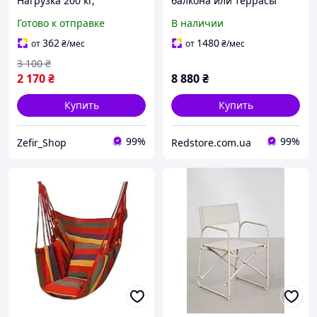
Нагрузка 200 кг,
балкона или террасы
Подвесное кресло качель
Jumi Kapel 195 см.
Готово к отправке
В наличии
для сада, дома, дачи,
Коричневый
улицы, террасы
362
1480
от
₴
/мес
от
₴
/мес
3 100
₴
2 170
₴
8 880
₴
Купить
Купить
99%
99%
Zefir_Shop
Redstore.com.ua