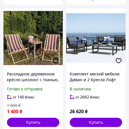
Раскладное деревянное
Комплект мягкой мебели
кресло шезлонг с тканью,
Диван и 2 Кресла Лофт
для дачи, пляжа или
для дома, сада, дачи,
Готово к отправке
В наличии
кафе. Кресла садовые
офиса. садовая мебель
террасные деревянные
140
2662
от
₴
/мес
от
₴
/мес
1 800
₴
1 400
₴
26 620
₴
Купить
Купить