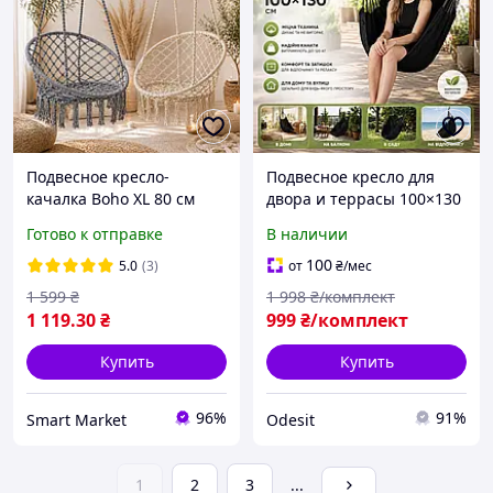
Подвесное кресло-
Подвесное кресло для
качалка Boho XL 80 см
двора и террасы 100×130
макраме до 150 кг,
см Кресло гамак для сада
Готово к отправке
В наличии
плетеное подвесное
подвесное компактное до
кресло кокон для дома,
120 кг Кресло для отдыха
100
5.0
(3)
от
₴
/мес
сада, балкона, террасы,
1 599
₴
1 998
₴/комплект
дачи,
1 119
.30
₴
999
₴/комплект
Купить
Купить
96%
91%
Smart Market
Odesit
1
2
3
...