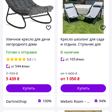
Уличное кресло для дачи
Кресло шезлонг для сада
загородного дома
и отдыха. Стульчик для
терассы садовое кресло
рыболова, сада и
Готово к отправке
В наличии
для двора беседки сада
террасы
кресло качалка
105
5.0
(1)
от
₴
/мес
544
от
₴
/мес
7 799
₴
от
1 600
₴
5 439
₴
от
1 050
₴
Купить
Купить
100%
94%
DarlineShop
Mebels Room – ми за комфорт та зручність для вас