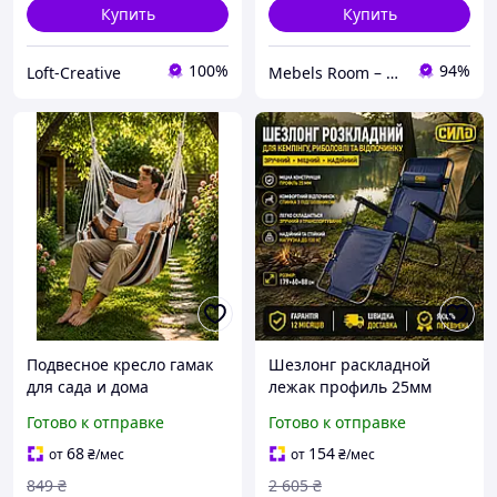
Купить
Купить
100%
94%
Loft-Creative
Mebels Room – ми за комфорт та зручність для вас
Подвесное кресло гамак
Шезлонг раскладной
для сада и дома
лежак профиль 25мм
подвесной гамак качель
179х60х88см СИЛА
Готово к отправке
Готово к отправке
из ткани 100х130 см
рыболовное кресло для
коричневый в полоску
сада дачи кемпинга
68
154
от
₴
/мес
от
₴
/мес
садовый пляжный
849
₴
2 605
₴