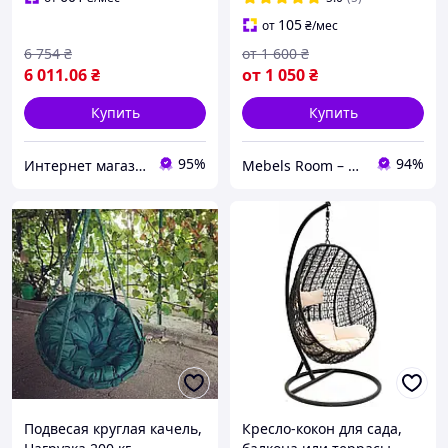
105
от
₴
/мес
6 754
₴
от
1 600
₴
6 011
.06
₴
от
1 050
₴
Купить
Купить
95%
94%
Интернет магазин - Маркет
Mebels Room – ми за комфорт та зручність для вас
Подвесая круглая качель,
Кресло-кокон для сада,