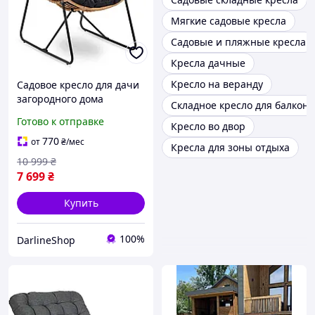
Мягкие садовые кресла
Садовые и пляжные кресла
Кресла дачные
Кресло на веранду
Садовое кресло для дачи
загородного дома
Складное кресло для балкона
терассы уличное кресло
Готово к отправке
Кресло во двор
для двора беседки сада
770
от
₴
/мес
Кресла для зоны отдыха
10 999
₴
7 699
₴
Купить
100%
DarlineShop