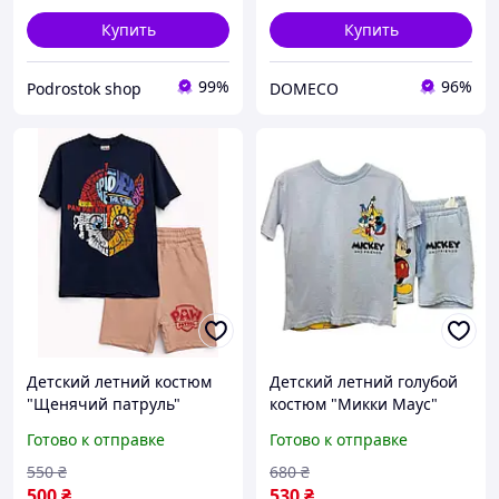
Купить
Купить
99%
96%
Podrostok shop
DOMECO
Детский летний костюм
Детский летний голубой
"Щенячий патруль"
костюм "Микки Маус"
футболка и шорты на
футболка и шорты на
Готово к отправке
Готово к отправке
мальчика 104-140 см.
мальчика 116-134 см.
550
₴
680
₴
500
₴
530
₴