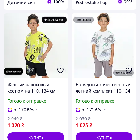
100%
99%
Дитячий світ
Podrostok shop
Желтый хлопковый
Нарядный качественный
костюм на 110, 134 см
летний комплект 110-134
футболка шорты для
хлопок для мальчика,
Готово к отправке
Готово к отправке
мальчиков, летние
летние легкие хлопковые
трикотажные стильные
костюмы с шортами
170
171
от
₴
/мес
от
₴
/мес
костюмы Турция для
Турция
2 040
₴
2 050
₴
детей
1 020
₴
1 025
₴
Купить
Купить