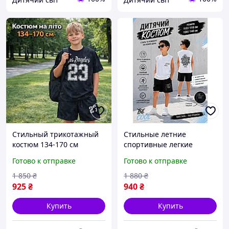
Стильный трикотажный
Стильные летние
костюм 134-170 см
спортивные легкие
прогулочный на лето на
костюмы для детей
Готово к отправке
Готово к отправке
мальчика подростка,
мальчиков на 110-116 и
детские летние
134см, детский костюм-
1 850
₴
1 880
₴
комплекты принт цифра с
двойка с шортами
925
₴
940
₴
шортами
Купить
Купить