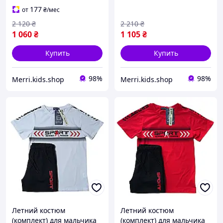
трикотажный комплект
лето на каждый день
177
от
₴
/мес
найк
2 120
₴
2 210
₴
1 060
₴
1 105
₴
Купить
Купить
98%
98%
Merri.kids.shop
Merri.kids.shop
Летний костюм
Летний костюм
(комплект) для мальчика
(комплект) для мальчика