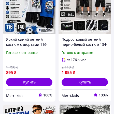
Яркий синий летний
Подростковый летний
костюм с шортами 116-
черно-белый костюм 134-
122-128-134-140 Венгрия
140 см для мальчика,
Готово к отправке
Готово к отправке
для мальчик подростка,
детский комплект белая
детский комплект с
футболка шорты принт
176
от
₴
/мес
рисунком на 6-11 лет
на лето 9-10-11 лет
1 790
₴
2 110
₴
895
₴
1 055
₴
Купить
Купить
100%
100%
Merri.kids
Merri.kids