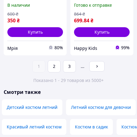
серый вареный футболка
подростковый бежевый
В наличии
Готово к отправке
с принтом авто и шорты
шорты + футболка Турция
128-134 см
600
₴
864
₴
350
₴
699
.84
₴
Купить
Купить
80%
99%
Мрія
Happy Kids
1
2
3
...
Показано 1 - 29 товаров из 5000+
Смотри также
Детский костюм летний
Летний костюм для девочки
Красивый летний костюм
Костюм в садик
Костюм