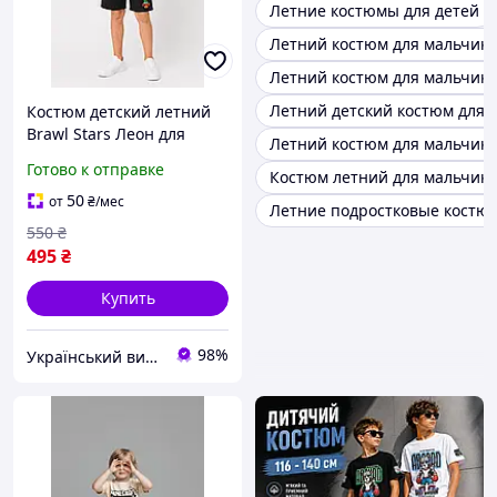
Летние костюмы для детей
Летний костюм для мальчика 
Летний костюм для мальчика
Летний детский костюм для м
Костюм детский летний
Brawl Stars Леон для
Летний костюм для мальчика
мальчика футболка и
Готово к отправке
Костюм летний для мальчика
шорты жёлто-чёрные,
комплект для детей 116-
50
от
₴
/мес
Летние подростковые костю
122, 122-128, 128-134
550
₴
495
₴
Купить
98%
Український виробник дитячого одягу "Arisha"