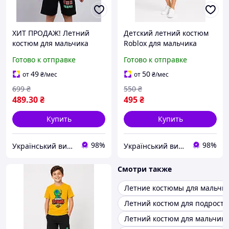
ХИТ ПРОДАЖ! Летний
Детский летний костюм
костюм для мальчика
Roblox для мальчика
Minecraft футболка +
желтая футболка и
Готово к отправке
Готово к отправке
шорты черный 104 134
черные шорты, комплект
Роблокс, размеры 116-
49
50
от
₴
/мес
от
₴
/мес
122, 122-128, 128-134
699
₴
550
₴
489
.30
₴
495
₴
Купить
Купить
98%
98%
Український виробник дитячого одягу "Arisha"
Український виробник дитячого одягу "Arisha"
Смотри также
Летние костюмы для мальчи
Летний костюм для подростк
Летний костюм для мальчика