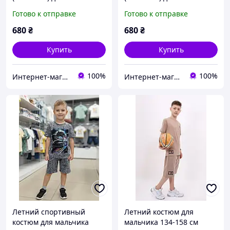
(рост 134), "Ke Yi Qi"
(рост 134), "Ke Yi Qi"
Готово к отправке
Готово к отправке
Венгрия
Венгрия
680
₴
680
₴
Купить
Купить
100%
100%
Интернет-магазин "Помаранчик"
Интернет-магазин "Помаранчик"
Летний спортивный
Летний костюм для
костюм для мальчика
мальчика 134-158 см