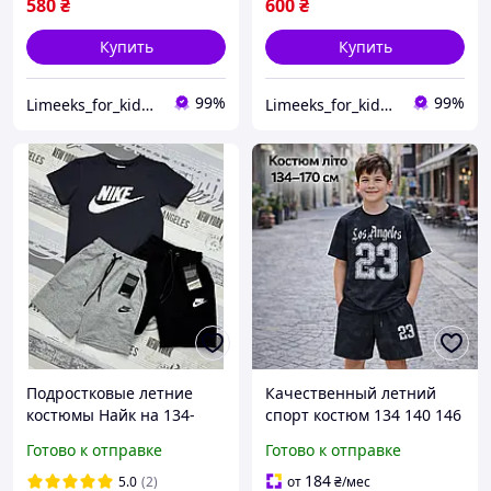
580
₴
600
₴
Купить
Купить
99%
99%
Limeeks_for_kids - интернет магазин детской одежды и аксесуаров
Limeeks_for_kids - интернет магазин детской одежды и аксесуаров
Подростковые летние
Качественный летний
костюмы Найк на 134-
спорт костюм 134 140 146
140-146-152см рост для
152 158 164 170 см с
Готово к отправке
Готово к отправке
мальчика подростка,
футболкой мальчик,
детский удобный
подростковые комплекты
184
5.0
(2)
от
₴
/мес