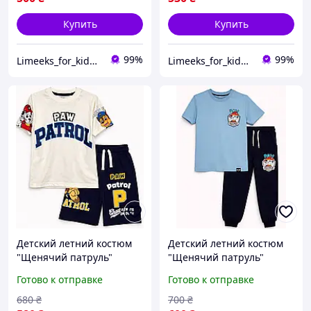
Купить
Купить
99%
99%
Limeeks_for_kids - интернет магазин детской одежды и аксесуаров
Limeeks_for_kids - интернет магазин детской одежды и аксесуаров
Детский летний костюм
Детский летний костюм
"Щенячий патруль"
"Щенячий патруль"
футболка и шорты на
футболка и штаны на
Готово к отправке
Готово к отправке
мальчика 134 см.
мальчика 128-134 см.
680
₴
700
₴