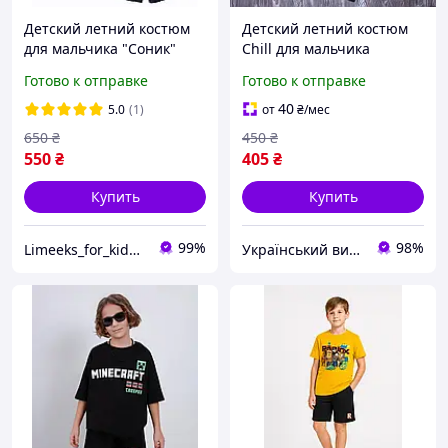
Детский летний костюм
Детский летний костюм
для мальчика "Соник"
Chill для мальчика
футболка и шорты 134 см.
футболка и шорты,
Готово к отправке
Готово к отправке
комплект для детей
фиолетовый 128-134 и
40
5.0
(1)
от
₴
/мес
красный 146-152
650
₴
450
₴
550
₴
405
₴
Купить
Купить
99%
98%
Limeeks_for_kids - интернет магазин детской одежды и аксесуаров
Український виробник дитячого одягу "Arisha"