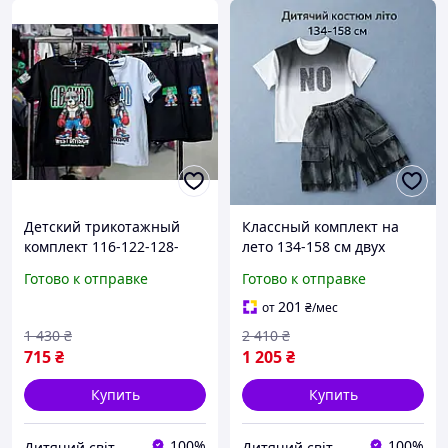
Детский трикотажный
Классный комплект на
комплект 116-122-128-
лето 134-158 см двух
134-140см для
предметный трикотаж
Готово к отправке
Готово к отправке
физкультуры футболка и
для мальчиков
шорты, спортивные
подростков, летние
201
от
₴
/мес
летние костюмы для
костюмы с шортами
1 430
₴
2 410
₴
мальчика
варка для детей
715
₴
1 205
₴
Купить
Купить
100%
100%
Дитячий світ
Дитячий світ