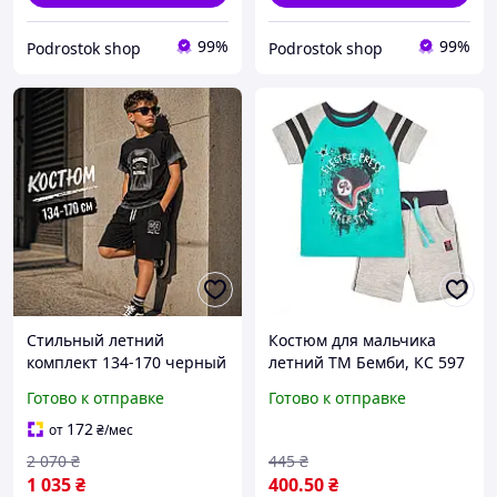
99%
99%
Podrostok shop
Podrostok shop
Стильный летний
Костюм для мальчика
комплект 134-170 черный
летний ТМ Бемби, КС 597
хлопок мальчик
серый цветной 134 рост
Готово к отправке
Готово к отправке
подросток, детские
качественные
172
от
₴
/мес
спортивные костюмы
2 070
₴
445
₴
футболка шорты с
1 035
₴
400
.50
₴
принтом