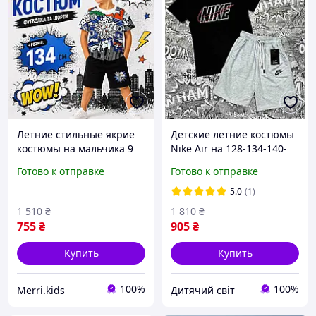
Летние стильные якрие
Детские летние костюмы
костюмы на мальчика 9
Nike Air на 128-134-140-
лет, детский комплект
146-152см для мальчика
Готово к отправке
Готово к отправке
двойка футболка шорты
подростка, детский
хлопок на 134 см
трикотажный комплект с
5.0
(1)
шортами
1 510
₴
1 810
₴
755
₴
905
₴
Купить
Купить
100%
100%
Merri.kids
Дитячий світ