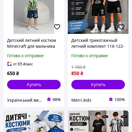
Детский летний костюм
Детский трикотажный
Minecraft для мальчика
летний комплект 116-122-
футболка и шорты Турция
134-140см для
Готово к отправке
Готово к отправке
104 134 см
физкультуры футболка и
шорты, спортивные
65
от
₴
/мес
1 700
₴
летние костюмы для
650
₴
850
₴
мальчика
Купить
Купить
98%
100%
Український виробник дитячого одягу "Arisha"
Merri.kids