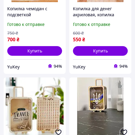
Копилка чемодан с
Копилка для денег
подсветкой
акриловая, копилка
деревянная для денег,
Готово к отправке
Готово к отправке
копилка из дерева
750
₴
600
₴
700
₴
550
₴
Купить
Купить
94%
94%
YuKey
YuKey