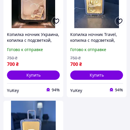
Копилка ночник Украина,
Копилка ночник Travel,
копилка с подсветкой,
копилка с подсветкой,
ночник копилка
копилка из дерева,
Готово к отправке
Готово к отправке
деревянная, копилка из
копилка на мечту
дерева
750
₴
750
₴
700
₴
700
₴
Купить
Купить
94%
94%
YuKey
YuKey