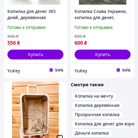
Копилка для денег 365
Копилка Слава Украине,
дней, деревянная
копилка для денег,
копилка для денег,
копилка из дерева,
Готово к отправке
Готово к отправке
копилка из дерева
копилка на мечту
600
₴
650
₴
550
₴
600
₴
Купить
Купить
94%
94%
YuKey
YuKey
Смотри также
Копилка на мечту
Копилка деревянная
Прозрачная копилка
Копилка для денег для взрос
Деньги копилка