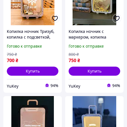
Копилка ночник Тризуб,
Копилка ночник с
копилка с подсветкой,
маркером, копилка
копилка из дерева
ночник планер, копилка
Готово к отправке
Готово к отправке
деревянная для денег
750
₴
800
₴
700
₴
750
₴
Купить
Купить
94%
94%
YuKey
YuKey