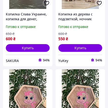
Копилка Слава Украине,
Копилка из дерева с
копилка для денег,
подсветкой, ночник
копилка из дерева,
копилка, подарок на день
Готово к отправке
Готово к отправке
копилка на мечту
рождения, копилка из
дерева
650
₴
600
₴
600
₴
550
₴
Купить
Купить
94%
94%
SAKURA
YuKey