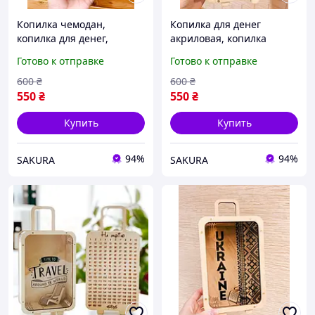
Копилка чемодан,
Копилка для денег
копилка для денег,
акриловая, копилка
копилка из дерева
деревянная для денег,
Готово к отправке
Готово к отправке
копилка из дерева
600
₴
600
₴
550
₴
550
₴
Купить
Купить
94%
94%
SAKURA
SAKURA