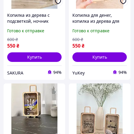
Копилка из дерева с
Копилка для денег,
подсветкой, ночник
копилка из дерева для
копилка, подарок на день
денег, копилка из дерева
Готово к отправке
Готово к отправке
рождения, копилка из
дерева
600
₴
600
₴
550
₴
550
₴
Купить
Купить
94%
94%
SAKURA
YuKey