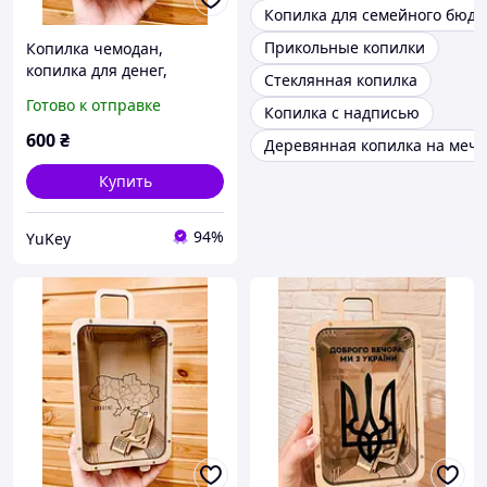
Копилка для семейного бюд
Прикольные копилки
Копилка чемодан,
копилка для денег,
Стеклянная копилка
копилка из дерева
Готово к отправке
Копилка с надписью
600
₴
Деревянная копилка на мечт
Купить
94%
YuKey