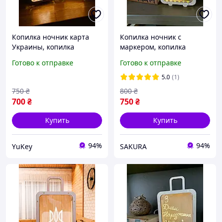
Копилка ночник карта
Копилка ночник с
Украины, копилка
маркером, копилка
деревянная с подсветкой,
ночник планер, копилка
Готово к отправке
Готово к отправке
копилка из дерева
деревянная для денег
5.0
(1)
750
₴
800
₴
700
₴
750
₴
Купить
Купить
94%
94%
YuKey
SAKURA