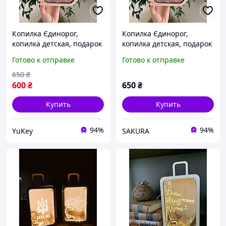
Копилка Єдинорог,
Копилка Єдинорог,
копилка детская, подарок
копилка детская, подарок
ребенку, копилка из
ребенку, копилка из
Готово к отправке
Готово к отправке
дерева, копилка на мечту
дерева, копилка на мечту
650
₴
600
₴
650
₴
Купить
Купить
94%
94%
YuKey
SAKURA