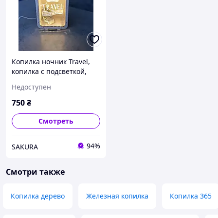
Копилка ночник Travel,
копилка с подсветкой,
копилка из дерева,
Недоступен
копилка на мечту
750
₴
Смотреть
94%
SAKURA
Смотри также
Копилка дерево
Железная копилка
Копилка 365