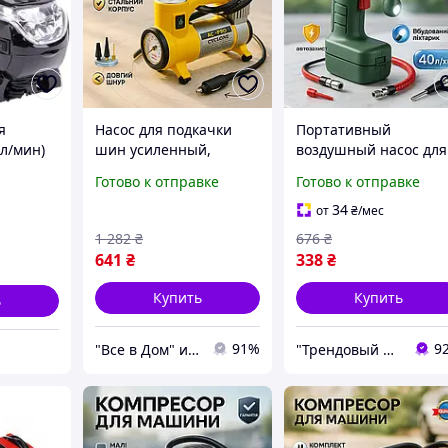
я
Насос для подкачки
Портативный
л/мин)
шин усиленный,
воздушный насос для
Компрессор насос для
авто Air, Компрессор
Готово к отправке
Готово к отправке
для шин,
машины Удобный
для подкачки автоши
ля шин
компрессор авто с
Насос перекачки
34
от
₴
/мес
ессор
автостопом HV-73
топлива IT-54
1 282
₴
676
₴
ины, FRC
641
₴
338
₴
Купить
Купить
ь
91%
9
"Все в Дом" интернет-магазин
"Трендовый лягушонок" - интернет-магазин тактического военного снаряжения | Собственное производство