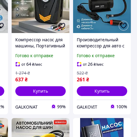
Компрессор насос для
Производительный
машины, Портативный
компрессор для авто с
электронасос,
автостопом,
Готово к отправке
Готово к отправке
н
Компресор
Электрический
електричний, Электро
компрессор для
64
26
от
₴
/мес
от
₴
/мес
насос для машины DF-
накачки колес WL-21
1 274
₴
522
₴
81
637
₴
261
₴
Купить
Купить
2%
99%
100%
GALKONAT
GALKOVIT