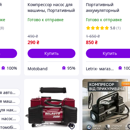
й
Компрессор насос для
Портативный
машины, Портативный
аккумуляторный
компрессор для
компрессор
вке
Готово к отправке
Готово к отправке
ос для
машины Мощный
автомобильный
ипеда
автомобильный 12v EG-
воздушный насос для
(8)
5.0
(1)
43
машины шин
490
₴
1 650
₴
мотоцикла велосипед
290
₴
850
₴
мяча и матрасов
ь
Купить
Купить
100%
95%
10
Motoband
Letrix- магазин удачных покупок
Компрессор для автомобиля
Компрессор для машины
Компрессоры для накачки шин
Электрический насос для автомобиля
Компресори автомобільні