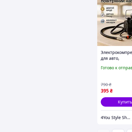
Электрокомпре
для авто,
Автомобильны
Готово к отпра
компрессор с
электронным
манометром,
790
₴
Компресор для
395
₴
накачки KP-92
Купит
4You Style Shop