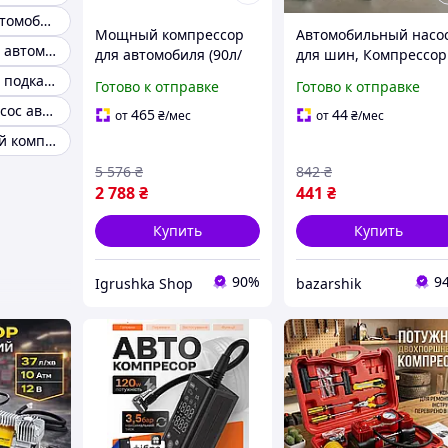
Компрессор автомобильный насос
Мощный компрессор
Автомобильный насо
Компресор для автомобиля
для автомобиля (90л/
для шин, Компрессор
мин 10Атм),
для внедорожника,
Компресор для подкачки шин
Готово к отправке
Готово к отправке
Компрессор насос для
Насос для машины 12
Компрессор насос автомобильный с павербанком
машины, Компрессор
мойки машин MN-56
465
44
от
₴
/мес
от
₴
/мес
для машины, RYH
Автомобильный компрессор air pump
5 576
₴
842
₴
2 788
₴
441
₴
Купить
Купить
90%
9
Igrushka Shop
bazarshik