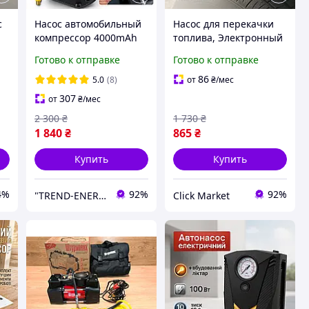
с
Насос автомобильный
Насос для перекачки
компрессор 4000mAh
топлива, Электронный
50W портативный
автомобильный
Готово к отправке
Готово к отправке
 v
аккумуляторный для
автонасос для машины
машины велосипеда
Компресор накачки MJ-
86
5.0
(8)
от
₴
/мес
мотоцикла Baseus
64
307
от
₴
/мес
Super Mini Pro
2 300
₴
1 730
₴
1 840
₴
865
₴
Купить
Купить
4%
92%
92%
"TREND-ENERGY" Интернет-магазин аксессуаров к смартфонам и компьютерам
Click Market