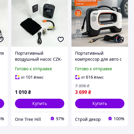
ля
Портативный
Портативный
воздушный насос CZK-
компрессор для авто с
4234 20 л,
манометром,
Готово к отправке
Готово к отправке
Портативные
Компрессор насос для
автокомпрессоры,
машины Компрессоры
101
616
от
₴
/мес
от
₴
/мес
Портативный насос KL-
накачки шин IN-89
7 398
₴
41
1 010
₴
3 699
₴
Купить
Купить
8%
97%
100%
One Tree Hill
Строй декор