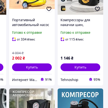
Портативный
Компрессоры для
автомобильный насос
накачки шин,
(90л/ 150psi/ 25Amp),
Автоматический
Готово к отправке
Готово к отправке
Насос автомобильный
компрессор для шин,
компрессор,
Автонасос с
334
115
от
₴
/мес
от
₴
/мес
Автоматический насос
манометром YL-25
для машины, MTS
4 004
₴
2 002
₴
1 146
₴
Купить
Купить
6%
91%
95%
Интернет Магазин "StepShop"
Tehnoshop