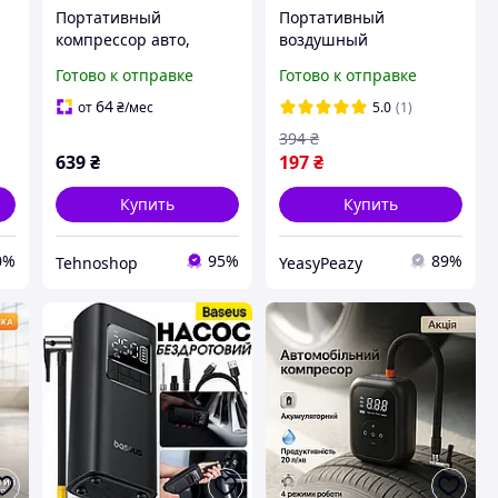
Портативный
Портативный
компрессор авто,
воздушный
Компрессор насос для
автомобильный
Готово к отправке
Готово к отправке
машины Портативный
компрессор,
для авто с манометром
Портативный ручной
64
от
₴
/мес
5.0
(1)
NB-31
компрессор,
394
₴
а
Автомобильный мини
639
₴
197
₴
NF-42
Купить
Купить
0%
95%
89%
Tehnoshop
YeasyPeazy