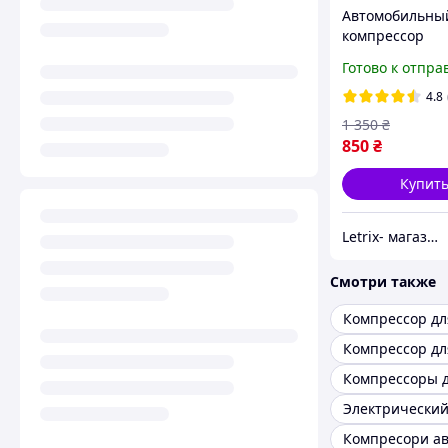
Автомобильны
компрессор
портативный
Готово к отпра
воздушный нас
машины велос
4.8
матраса
1 350
₴
850
₴
Купит
Letrix- магазин удачных покупок
Смотри также