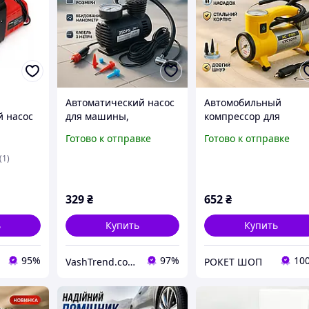
Автоматический насос
Автомобильный
 насос
для машины,
компрессор для
ны 12
Компрессор для
подкачки шин,
Готово к отправке
Готово к отправке
Dele
путешествий,
Электронный
Компрессор 12 вольт,
автомобильный
(1)
р от
Мощные компрессоры
автонасос для маши
VT-60
WA-52
329
₴
652
₴
ь
Купить
Купить
95%
97%
10
VashTrend.com.ua - Рознично-оптовый интернет магазин!
РОКЕТ ШОП