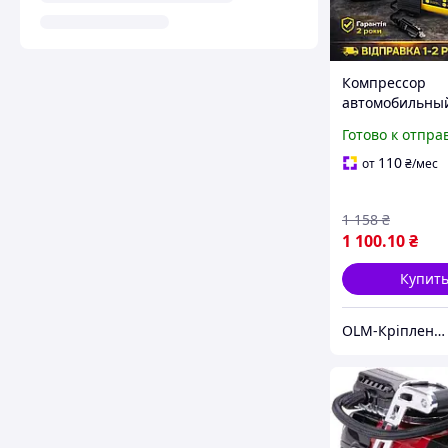
Компрессор
автомобильны
однопоршнево
Готово к отпра
для машины 37
10 Атм 15 А ко
110
от
₴
/мес
для колес нак
автомобиля
1 158
₴
1 100
.10
₴
Купит
OLM-Кріплення-експерт