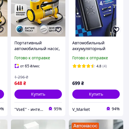
Портативный
Автомобильный
автомобильный насос,
аккумуляторный
Компрессор насос для
компрессор
Готово к отправке
Готово к отправке
машины, Удобный
беспроводной, насос
компрессор для авто с
автонасос для колес
65
от
₴
/мес
4.8
(4)
ны
автостопом XY-67
автомобиля машины
1 296
₴
648
₴
699
₴
Купить
Купить
0%
95%
94%
"VseE" - интернет-магазин тактического военного снаряжения | Собственное производство | туризма
V_Market