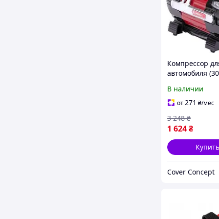
Компрессор дл
автомобиля (30
INTERTOOL,
В наличии
Электронасос 
Компрессор д
271
от
₴
/мес
тойота, Компр
3 248
₴
насос для маш
1 624
₴
Купит
Cover Concept