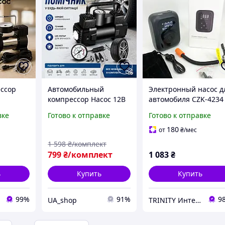
ссор
Автомобильный
Электронный насос д
компрессор Насос 12В
автомобиля CZK-4234
й
Компрессор для
20 л, Насос
вке
Готово к отправке
Готово к отправке
машины для шин
автомобильный от
лодок и матрасов
аккумулятора WR-33
180
от
₴
/мес
Компрессор
1 598
₴/комплект
автомобильный
799
₴/комплект
1 083
₴
аккумуляторный
ь
Купить
Купить
99%
91%
9
UA_shop
TRINITY Интернет-магазин www.trinitys.com.ua