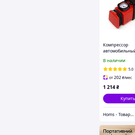
Компрессор
автомобильный
для шин маши
В наличии
В,230 Вт Kraft&
KD1489
5.0
Автокомпрессо
202
от
₴
/мес
прикуривателя
1 214
₴
Купит
Homs - Товары для дома, сада, авто!