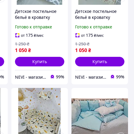
Детское постельное
Детское постельное
бельё в кроватку
бельё в кроватку
"Перья" белый
"Одуванчики" бежевый
Готово к отправке
Готово к отправке
175
175
от
₴
/мес
от
₴
/мес
1 250
₴
1 250
₴
1 050
₴
1 050
₴
Купить
Купить
0%
99%
99%
NEVI - магазин детских товаров
NEVI - магазин детских товаров