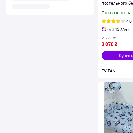
постельного бе
кроватку для
Готово к отпра
младенцев
4.0
345
от
₴
/мес
2 270
₴
2 070
₴
Купит
EVIFAN