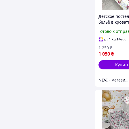
Детское посте
бельё в кроват
"Принцессы" 
Готово к отпра
175
от
₴
/мес
1 250
₴
1 050
₴
Купит
NEVI - магазин детских товаров