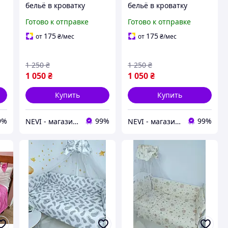
бельё в кроватку
бельё в кроватку
"Животные" белый
"Оленята" белый
Готово к отправке
Готово к отправке
175
175
от
₴
/мес
от
₴
/мес
1 250
₴
1 250
₴
1 050
₴
1 050
₴
Купить
Купить
9%
99%
99%
NEVI - магазин детских товаров
NEVI - магазин детских товаров