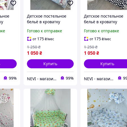
льное
Детское постельное
Детское постельное
ку
бельё в кроватку
бельё в кроватку
белый
"Коты" голубой
"Коты" черный
вке
Готово к отправке
Готово к отправке
175
175
от
₴
/мес
от
₴
/мес
1 250
₴
1 250
₴
1 050
₴
1 050
₴
ь
Купить
Купить
99%
99%
9
NEVI - магазин детских товаров
NEVI - магазин детских товаров