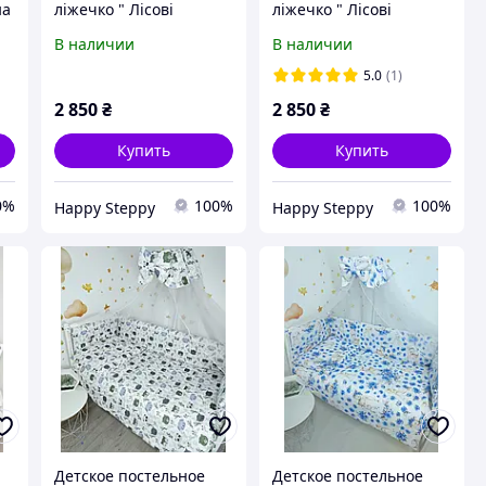
на
ліжечко " Лісові
ліжечко " Лісові
звірята, бежева
звірята, молочна
В наличии
В наличии
косичка піке, молочні
косичка піке"
банти"
5.0
(1)
2 850
₴
2 850
₴
Купить
Купить
0%
100%
100%
Happy Steppy
Happy Steppy
Детское постельное
Детское постельное