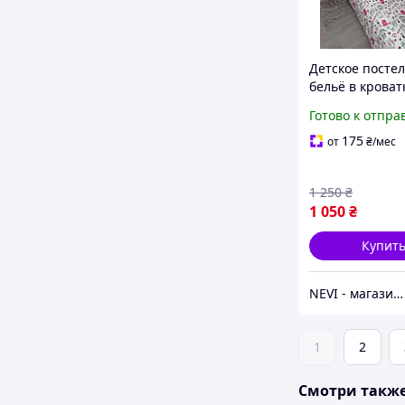
Детское посте
бельё в кроват
"Маленькие ко
Готово к отпра
белый
175
от
₴
/мес
1 250
₴
1 050
₴
Купит
NEVI - магазин детских товаров
1
2
Смотри такж