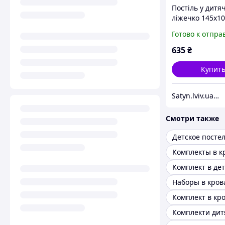
Постіль у дитя
ліжечко 145х10
Готово к отпра
635
₴
Купит
Satyn.lviv.ua - Магазин Сатин
Смотри также
Наборы в кров