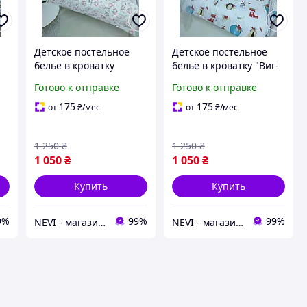
Детское постельное
Детское постельное
бельё в кроватку
бельё в кроватку "Виг-
"Девичьи сны" белый
Вам" белый
Готово к отправке
Готово к отправке
175
175
от
₴
/мес
от
₴
/мес
1 250
₴
1 250
₴
1 050
₴
1 050
₴
Купить
Купить
9%
99%
99%
NEVI - магазин детских товаров
NEVI - магазин детских товаров