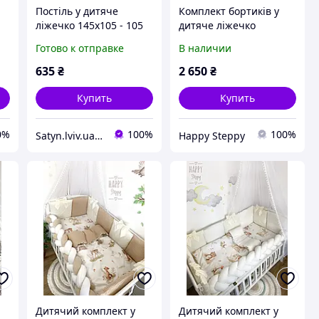
Постіль у дитяче
Комплект бортиків у
ліжечко 145х105 - 105
дитяче ліжечко
"Казкові звірята" в
Готово к отправке
В наличии
бежевих, молочних та
рожевих кольорах
635
₴
2 650
₴
Купить
Купить
0%
100%
100%
Satyn.lviv.ua - Магазин Сатин
Happy Steppy
Дитячий комплект у
Дитячий комплект у