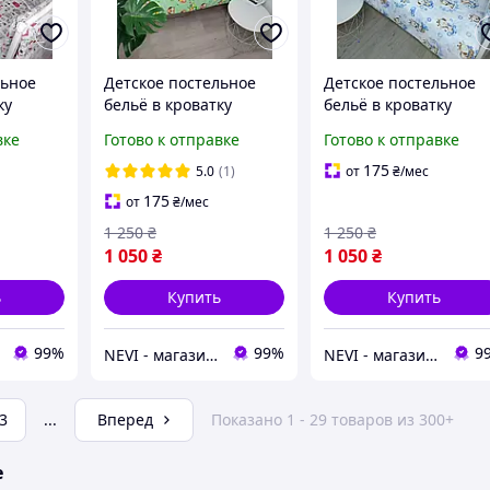
льное
Детское постельное
Детское постельное
ку
бельё в кроватку
бельё в кроватку
тики"
"Совы" зеленый
"Жирафик" белый
вке
Готово к отправке
Готово к отправке
175
5.0
(1)
от
₴
/мес
175
от
₴
/мес
1 250
₴
1 250
₴
1 050
₴
1 050
₴
ь
Купить
Купить
99%
99%
9
NEVI - магазин детских товаров
NEVI - магазин детских товаров
3
...
Вперед
Показано 1 - 29 товаров из 300+
е