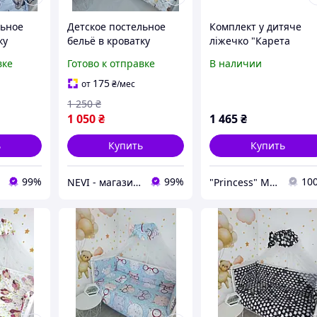
льное
Детское постельное
Комплект у дитяче
ку
бельё в кроватку
ліжечко "Карета
е"
"Животные -1" белый
принцеси"
вке
Готово к отправке
В наличии
175
от
₴
/мес
1 250
₴
1 050
₴
1 465
₴
ь
Купить
Купить
99%
99%
10
NEVI - магазин детских товаров
"Princess" Майстерня дитячого текстилю