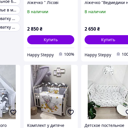
Детское постельное белье в кроватку с бортиками
ліжечко " Лісові
ліжечко "Ведмедики 
звірята, бежева
хмаринках сірий
Постельное белье в манеж
В наличии
В наличии
косичка піке"
плюш" 7в1
Комплект в кроватку 12 предметов
Комплект в кроватку 7 предметов
2 850
₴
2 650
₴
Купить
Купить
100%
10
Happy Steppy
Happy Steppy
кого
Комплект у дитяче
Детское постельное