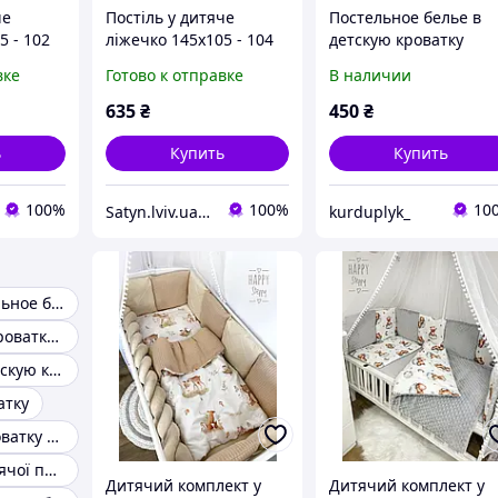
че
Постіль у дитяче
Постельное белье в
5 - 102
ліжечко 145х105 - 104
детскую кроватку
"Зайчик" голубая
вке
Готово к отправке
В наличии
635
₴
450
₴
ь
Купить
Купить
100%
100%
10
Satyn.lviv.ua - Магазин Сатин
kurduplyk_
Детское постельное белье в кроватку
Комплекты в кроватку для новорожденных
Комплект в детскую кроватку с балдахином
атку
Комплект в кроватку 9 предметов
Комплекти дитячої постільної білизни
Дитячий комплект у
Дитячий комплект у