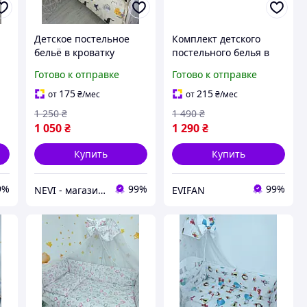
Детское постельное
Комплект детского
бельё в кроватку
постельного белья в
"Коты" бежевый
кроватку для
Готово к отправке
Готово к отправке
младенцев
175
215
от
₴
/мес
от
₴
/мес
1 250
₴
1 490
₴
1 050
₴
1 290
₴
Купить
Купить
9%
99%
99%
NEVI - магазин детских товаров
EVIFAN