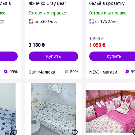
лья в
ліжечко Gray Bear
бельё в кроватку
"Звездочки" белый
вке
Готово к отправке
Готово к отправке
530
175
(2)
от
₴
/мес
от
₴
/мес
1 250
₴
3 180
₴
1 050
₴
ь
Купить
Купить
99%
89%
9
Світ Малюка
NEVI - магазин детских товаров