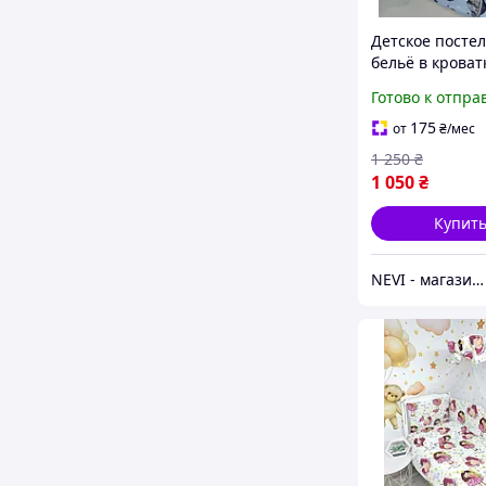
Детское посте
бельё в кроват
"Мишки на лун
Готово к отпра
голубой
175
от
₴
/мес
1 250
₴
1 050
₴
Купит
NEVI - магазин детских товаров