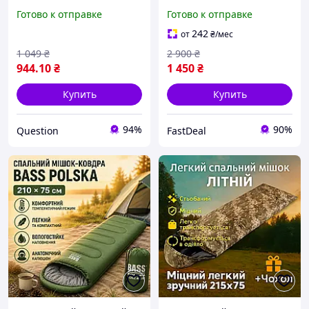
спальник туристический
армейский для военных ,
Готово к отправке
Готово к отправке
лёгкий с капюшоном,
спальник одеяло
компактный спальник для
компактный, спальник
242
от
₴
/мес
походов
хороший
1 049
₴
2 900
₴
944
.10
₴
1 450
₴
Купить
Купить
94%
90%
Question
FastDeal