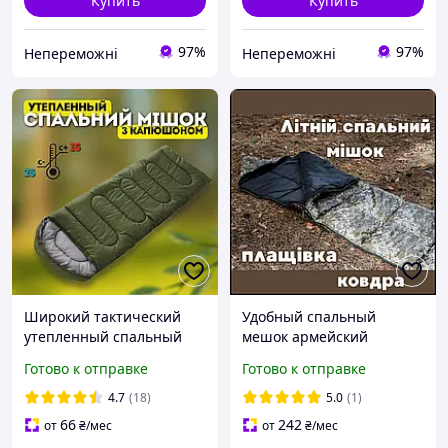
Купить
Купить
97%
97%
Непереможні
Непереможні
Широкий тактический
Удобный спальный
утепленный спальный
мешок армейский
мешок спальник с
пиксель одеяло для
Готово к отправке
Готово к отправке
капюшоном и застежкой
армии зсу, спальник
до -25°C 200×80 см
компактный летние
4.7
(18)
5.0
(1)
компактный на
спальные мешки
66
242
от
₴
/мес
от
₴
/мес
холофайбере