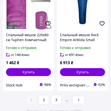
Спальный мешок 220х80
Спальный мешок Rock
см Tuphen Компактный
Empire Arktida Small
спальный мешок для
Синий Thermolite Quallo
Готово к отправке
Готово к отправке
взрослых рассчитан на
195x75 см -3°C 1400 г
температуру 4-25°C
146
691
от
₴
/мес
от
₴
/мес
1 462
₴
6 913
₴
Купить
Купить
98%
92%
Stock Hub
Priliv интернет-магазин
1
2
3
...