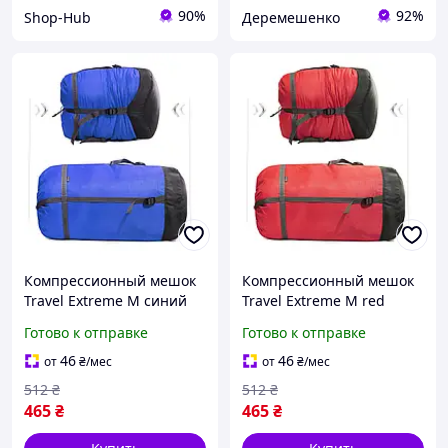
90%
92%
Shop-Hub
Деремешенко
Компрессионный мешок
Компрессионный мешок
Travel Extreme M синий
Travel Extreme M red
компактный для
компактный для
Готово к отправке
Готово к отправке
спальных мешков 33x18
спальных мешков 33x18
см 55 г |neper-TE09|
см |neper-TE09|
46
46
от
₴
/мес
от
₴
/мес
512
₴
512
₴
465
₴
465
₴