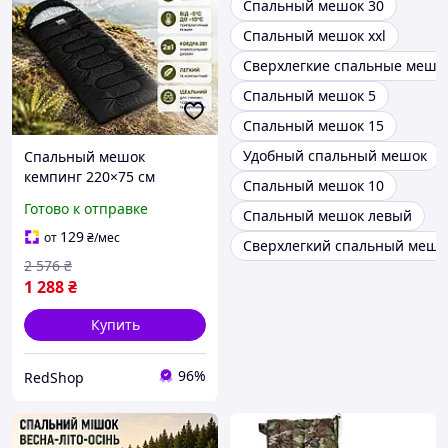
Спальный мешок 30
Спальный мешок xxl
Сверхлегкие спальные мешк
Спальный мешок 5
Спальный мешок 15
Удобный спальный мешок
Спальный мешок
кемпинг 220×75 см
Спальный мешок 10
спальный мешок для
Готово к отправке
Спальный мешок левый
палатки 2в1 компактный
спальный мешок от -5°C
129
от
₴
/мес
Сверхлегкий спальный мешо
до -10°C мешок для
2 576
₴
отдыха
1 288
₴
Купить
96%
RedShop