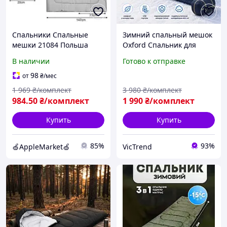
Спальники Спальные
Зимний спальный мешок
мешки 21084 Польша
Oxford Спальник для
Спальники
зимы Теплый зимний
В наличии
Готово к отправке
туристические
спальный мешок с USB
Компактный спальный
подогревом 215*65 см
98
от
₴
/мес
мешок Спальный мешок-
Компактный спальный
1 969
₴/комплект
3 980
₴/комплект
одеяло
мешок
984
.50
₴/комплект
1 990
₴/комплект
Купить
Купить
85%
93%
🍏AppleMarket🍏
VicTrend