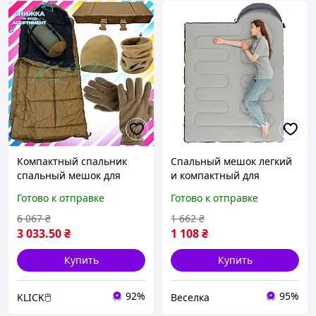
Компактный спальник
Спальный мешок легкий
спальный мешок для
и компактный для
туризму, легкий мишок
туризма весной и осенью
Готово к отправке
Готово к отправке
для кемпінгу, дачі і
210x75 см 0.95 кг
дороги
анатомический капюшон
6 067
₴
1 662
₴
FLAME
3 033
.50
₴
1 108
₴
Купить
Купить
92%
95%
KLICK🖱️
Веселка