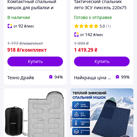
Компактный спальный
Тактический спальник
мешок для рыбалки и
лето ЗСУ пиксель 220х75
кемпинга Теплые
см легкий спальный
В наличии
Готово к отправке
туристические спальники
мешок одеяло летний
для мужчины Спальный
компактный для военных
92
от
₴
/мес
5.0
(1)
мышек 2 в 1 в горы 2 м
142
от
₴
/мес
1 777
₴/комплект
1 999
₴
918
₴/комплект
1 419
.29
₴
Купить
Купить
94%
99%
Техно Драйв
Найкраща ціна ❤️