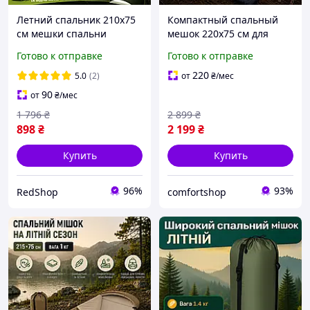
Летний спальник 210х75
Компактный спальный
см мешки спальни
мешок 220х75 см для
туристические до 5°C
отдыха серый спальный
Готово к отправке
Готово к отправке
компактный спальный
мешок одеяло с
мешок всесезонный
капюшоном в сумке для
220
5.0
(2)
от
₴
/мес
спальный мешок с
туризма
90
от
₴
/мес
чехлом
1 796
₴
2 899
₴
898
₴
2 199
₴
Купить
Купить
96%
93%
RedShop
comfortshop