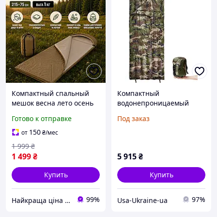
Компактный спальный
Компактный
мешок весна лето осень
водонепроницаемый
215 х 75 см 1 кг спальник-
спальный мешок с
Готово к отправке
Под заказ
трансформер для
компрессионным мешком
военных и туризма до
Olive Drab/Woodland
150
от
₴
/мес
+5°C цвет койот
1 999
₴
1 499
₴
5 915
₴
Купить
Купить
99%
97%
Найкраща ціна ❤️
Usa-Ukraine-ua