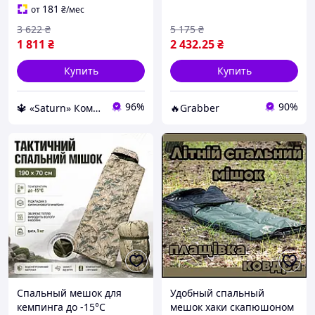
спальный мешок для сна
дороги
181
от
₴
/мес
3 622
₴
5 175
₴
1 811
₴
2 432
.25
₴
Купить
Купить
96%
90%
🔱 «Saturn» Компетентность! Качество товара! Быстрая отправка! ✅
🔥Grabber
Спальный мешок для
Удобный спальный
кемпинга до -15°C
мешок хаки скапюшоном