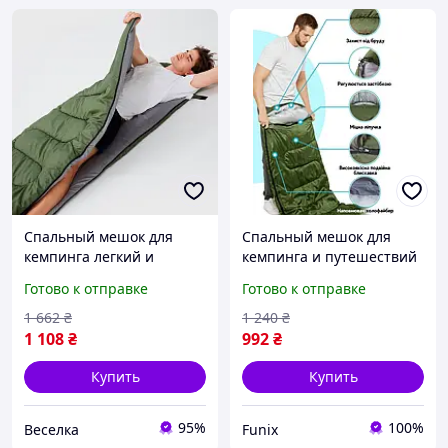
Спальный мешок для
Спальный мешок для
кемпинга легкий и
кемпинга и путешествий
компактный 210x75 см
Мешок спальный
Готово к отправке
Готово к отправке
вес 0.95 кг для активного
походный Компактный
отдыха FLAME
спальный мешок
1 662
₴
1 240
₴
1 108
₴
992
₴
Купить
Купить
95%
100%
Веселка
Funix