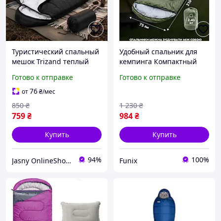
Туристический спальный
Удобный спальник для
мешок Trizand теплый
кемпинга Компактный
спальный мешок весна
спальный мешок
Готово к отправке
Готово к отправке
лето осень компактный
Спальный мешок
мешок 2в1
кемпинг для сна
76
от
₴
/мес
850
₴
1 230
₴
759
₴
984
₴
Купить
Купить
94%
100%
Jasny OnlineShop - Незламні бо єдині
Funix