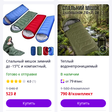
Спальный мешок зимний
Теплый
до -15°C и компактный,
водонепроницаемый
спальник-кокон с чехлом
спальный мышек
Готово к отправке
В наличии
для похода и рыбалки код
Компактный спальный
391845
мешок для
79
4.0
(1)
от
₴
/мес
экстремальных
1 046
₴
1 580
₴/комплект
Спальники
523
₴
790
₴/комплект
туристические с
капюшоном, 210 x 75
Купить
Купить