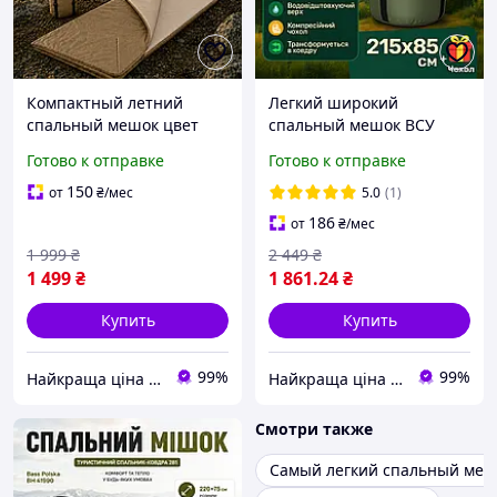
Компактный летний
Легкий широкий
спальный мешок цвет
спальный мешок ВСУ
койот 215×75 см спальник
лето олива 215 х 85
Готово к отправке
Готово к отправке
для походов отдыха на
компактный летний
природе тактический ЗСУ
спальник большой
150
от
₴
/мес
5.0
(1)
1 кг до +5°C
водонепроницаемый
186
от
₴
/мес
1 999
₴
2 449
₴
1 499
₴
1 861
.24
₴
Купить
Купить
99%
99%
Найкраща ціна ❤️
Найкраща ціна ❤️
Смотри также
Самый легкий спальный меш