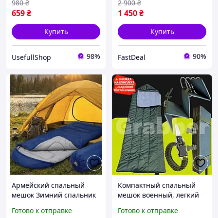
980
₴
2 900
₴
659
₴
1 450
₴
Купить
Купить
98%
90%
UsefullShop
FastDeal
Армейский спальный
Компактный спальный
мешок Зимний спальник
мешок военный, легкий
для зимних поездок
спальник для ЗСУ,
Готово к отправке
Готово к отправке
Компактный теплый
служби, походу і нічної