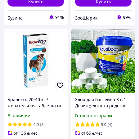
Купить
Купить
91%
99%
Бузина
ЗооШарик
Бравекто 20-40 кг /
Хлор для бассейна 3 в 1
жевательная таблетка от
Дезинфектант средство
клещей и блох для собак
AquaDoctor MCT в
В наличии
Готово к отправке
маленьких таблетках по
20 г 1 кг
5.0
(3)
5.0
(4)
136
69
от
₴
/мес
от
₴
/мес