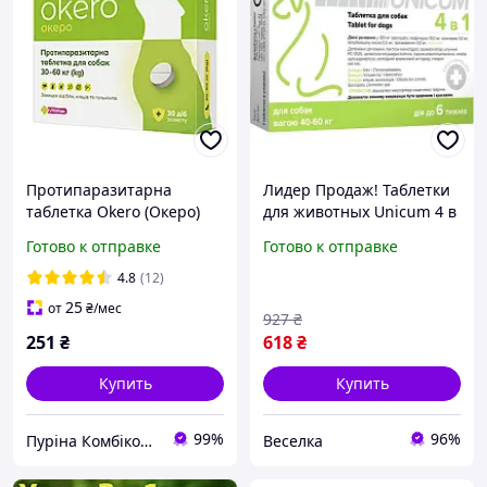
Протипаразитарна
Лидер Продаж! Таблетки
таблетка Okero (Океро)
для животных Unicum 4 в
для собак від бліх, кліщів,
1 от блох, клещей,
Готово к отправке
Готово к отправке
гельмінтів від 30 до 60 кг
гельминтов с
(1 табл.)
пробиотиком для собак
4.8
(12)
40-60 кг (4820275970343) -
25
от
₴
/мес
927
₴
251
₴
618
₴
Купить
Купить
99%
96%
Пуріна Комбікорм
Веселка