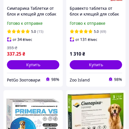
Симпарика Таблетки от
Бравекто таблетка от
блох и клещей для собак
блох и клещей для собак
весом от 5 до 10 кг 1
весом от 20 до 40 кг, 1000
Готово к отправке
Готово к отправке
таблетка
мг
5.0
(15)
5.0
(69)
34
131
от
₴
/мес
от
₴
/мес
355
₴
337
.25
₴
1 310
₴
Купить
Купить
98%
98%
PetGo Зоотовари
Zoo Island