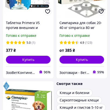
Таблетка Primera VS
Симпарика для собак 20-
против внешних и
40 кг simparica 80 мг
внутренних паразитов
таблетки от блох и
Готово к отправке
Готово к отправке
блох клещей гельминтов
клещей 1 таблетка (США)
3,2 г для собак весом от
5.0
(1)
4.9
(123)
20 до 40 кг, 1 шт
377
₴
от
385
₴
Купить
Купить
96%
99%
ЗооВетКонтинент
Зоотовари - Ветаптека
Смотри также
Клещи и болезни
Саркоптоидные клещи
Клещей и глистов 5-10 кг