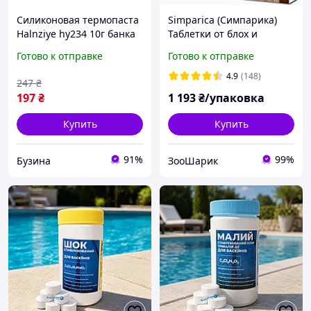
Силиконовая термопаста
Simparica (Симпарика)
Halnziye hy234 10г банка
Таблетки от блох и
теплопроводность 4.0
клещей для собак весом
Готово к отправке
Готово к отправке
ВтмК от -20 до 150 град
40 60 кг (1 упаковка/ 3
buzyna
таблетки)
4.9
(148)
247
₴
197
₴
1 193
₴/упаковка
Купить
Купить
91%
99%
Бузина
ЗооШарик