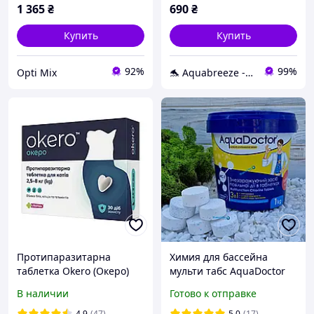
1 365
₴
690
₴
Купить
Купить
92%
99%
Opti Mix
🐬 Aquabreeze - интернет-магазин по продаже химии и оборудования для бассейнов
Протипаразитарна
Химия для бассейна
таблетка Okero (Океро)
мульти табс AquaDoctor
для котів від бліх, кліщів,
MC-T 1 кг 3 в 1 |
В наличии
Готово к отправке
гельмінтів від 2,5 до 8 кг
Аквадоктор маленькие
(1 табл.)
таблетки для бассейна 20
4.9
(47)
5.0
(17)