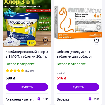
Комбинированный хлор 3
Unicum (Уникум) 4в1
в 1 МС-Т, таблетки 20г, 1кг
таблетки для собак от
AquaDoctor (маленькие
блох, клещей, глистов 10-
Готово к отправке
Готово к отправке
таблетки) медленный
20 кг 1 таблетка
хлор для бассейна
5.0
(9)
774
₴
Аквадоктор
690
₴
516
₴
Купить
Купить
98%
96%
Акваленд - интернет магазин
Веселка