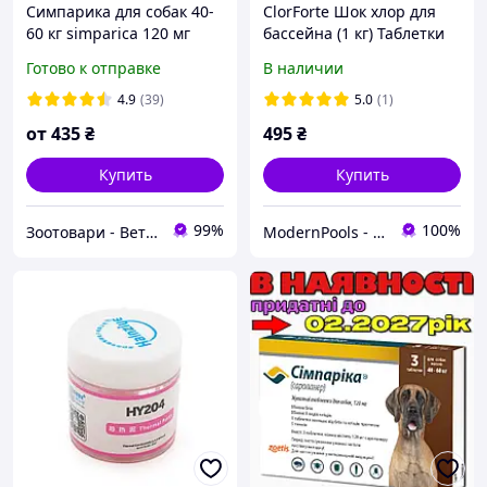
Симпарика для собак 40-
ClorForte Шок хлор для
60 кг simparica 120 мг
бассейна (1 кг) Таблетки
таблетки от блох и
по 20г
Готово к отправке
В наличии
клещей 1 таблетка (США)
4.9
(39)
5.0
(1)
от
435
₴
495
₴
Купить
Купить
99%
100%
Зоотовари - Ветаптека
ModernPools - Современный бассейн под ключ