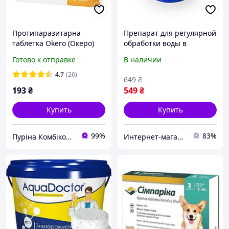
Протипаразитарна
Препарат для регулярной
таблетка Okero (Океро)
обработки воды в
для собак від бліх, кліщів,
бассейне мультитаб 3 в 1
Готово к отправке
В наличии
гельмінтів від 16 до 30 кг
Aquadoctor 1 кг таблетки
(1 табл.)
200 г
4.7
(26)
649
₴
193
₴
549
₴
Купить
Купить
99%
83%
Пуріна Комбікорм
Интернет-магазин "Вип-фейерверк"