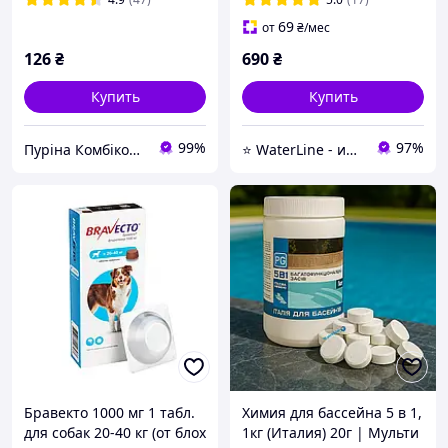
г
69
от
₴
/мес
126
₴
690
₴
Купить
Купить
99%
97%
Пуріна Комбікорм
⭐ WaterLine - интернет-магазин по продаже химии и оборудования для бассейнов
Бравекто 1000 мг 1 табл.
Химия для бассейна 5 в 1,
для собак 20-40 кг (от блох
1кг (Италия) 20г | Мульти