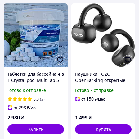
Таблетки для бассейна 4 в
Наушники TOZO
1 Crystal pool MultiTab 5
OpenEarRing открытые
кг | Маленькие таблетки
клипсы Bluetooth 5.4, до
Готово к отправке
Готово к отправке
длительного действия по
40 ч, LED дисплей, 32
20 г
режима EQ, вес 5.1 г, USB-
150
5.0
(2)
от
₴
/мес
C, чёрные
298
от
₴
/мес
2 980
₴
1 499
₴
Купить
Купить