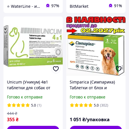
97%
91%
⭐ WaterLine - интернет-магазин по продаже химии и оборудования для бассейнов
BitMarket
Unicum (Уникум) 4в1
Simparica (Симпарика)
таблетки для собак от
Таблетки от блох и
блох, клещей, глистов 40-
клещей для собак весом
Готово к отправке
Готово к отправке
60 кг 1 таблетка
20-40 кг (1 упаковка/ 3
таблетки)
5.0
(1)
5.0
(302)
444
₴
355
₴
1 051
₴/упаковка