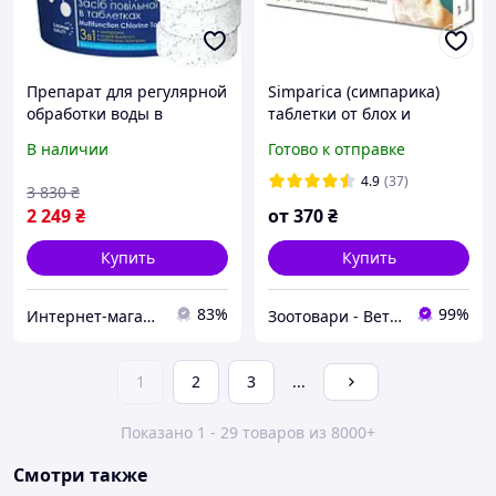
Препарат для регулярной
Simparica (симпарика)
обработки воды в
таблетки от блох и
бассейне мультитаб 3 в 1
клещей для собак от 10 до
В наличии
Готово к отправке
Aquadoctor 5 кг таблетки
20 кг. (1 таблетка)
200 г
4.9
(37)
3 830
₴
2 249
₴
от
370
₴
Купить
Купить
83%
99%
Интернет-магазин "Вип-фейерверк"
Зоотовари - Ветаптека
1
2
3
...
Показано 1 - 29 товаров из 8000+
Смотри также