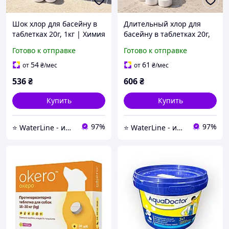
Шок хлор для басейну в
Длительный хлор для
таблетках 20г, 1кг | Химия
басейну в таблетках 20г,
для бассейна Active Pool
1кг | Химия для бассейна
Готово к отправке
Готово к отправке
Active Pool
54
61
от
₴
/мес
от
₴
/мес
536
₴
606
₴
Купить
Купить
97%
97%
⭐ WaterLine - интернет-магазин по продаже химии и оборудования для бассейнов
⭐ WaterLine - интернет-магазин по продаже химии и оборудования для бассейнов