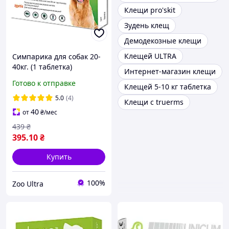
Клещи pro'skit
Зудень клещ
Демодекозные клещи
Клещей ULTRA
Симпарика для собак 20-
40кг. (1 таблетка)
Интернет-магазин клещи
Готово к отправке
Клещей 5-10 кг таблетка
5.0
(4)
Клещи с truerms
40
от
₴
/мес
439
₴
395
.10
₴
Купить
100%
Zoo Ultra