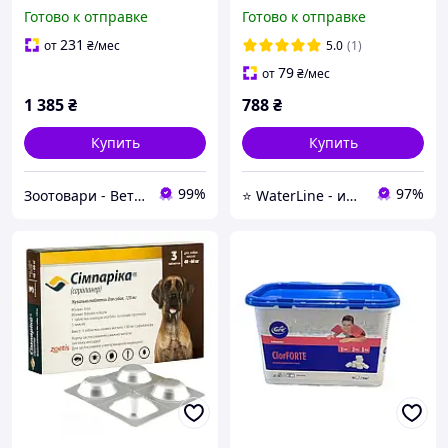
и клещей на 3 месяца)
табс маленькие таблетки
Готово к отправке
Готово к отправке
MSD (Нидерланды)
для бассейна PG 49
231
от
₴
/мес
5.0
(1)
79
от
₴
/мес
1 385
₴
788
₴
Купить
Купить
99%
97%
Зоотовари - Ветаптека
⭐ WaterLine - интернет-магазин по продаже химии и оборудования для бассейнов