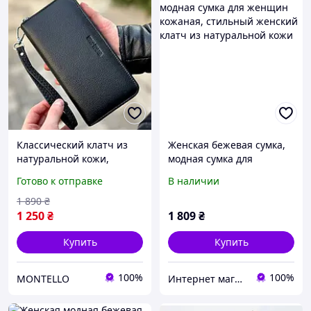
Классический клатч из
Женская бежевая сумка,
натуральной кожи,
модная сумка для
черный. Мужской клатч-
женщин кожаная,
Готово к отправке
В наличии
кошелек на молнии.
стильный женский клатч
из натуральной кожи
1 890
₴
1 250
₴
1 809
₴
Купить
Купить
100%
100%
MONTELLO
Интернет магазин Гусеница - GUSENITSA.COM.UA