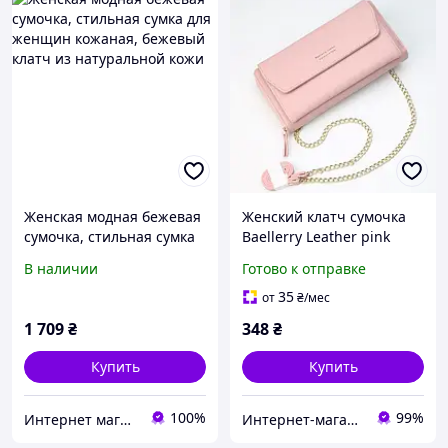
Женская модная бежевая
Женский клатч сумочка
сумочка, стильная сумка
Baellerry Leather pink
для женщин кожаная,
В наличии
Готово к отправке
бежевый клатч из
натуральной кожи
35
от
₴
/мес
1 709
₴
348
₴
Купить
Купить
100%
99%
Интернет магазин Гусеница - GUSENITSA.COM.UA
Интернет-магазин "VTRENDI"