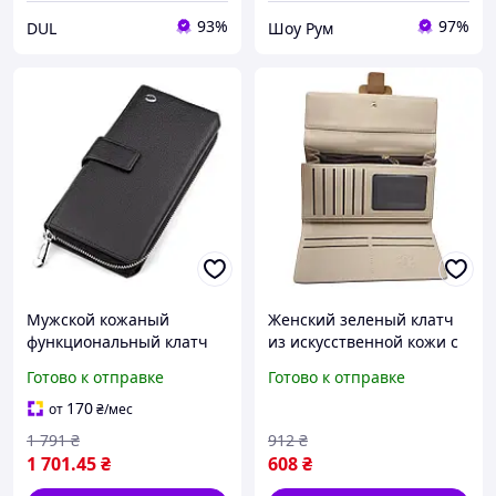
93%
97%
DUL
Шоу Рум
Мужской кожаный
Женский зеленый клатч
функциональный клатч
из искусственной кожи с
Leather Collection (822)
пряжкой 2 отделениями
Готово к отправке
Готово к отправке
для купюр и 9 карманами
для карт FLAME
170
от
₴
/мес
1 791
₴
912
₴
1 701
.45
₴
608
₴