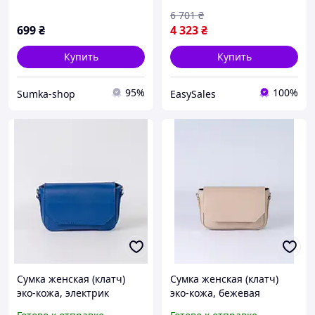
6 701
₴
699
₴
4 323
₴
Купить
Купить
95%
100%
Sumka-shop
EasySales
Сумка женская (клатч)
Сумка женская (клатч)
эко-кожа, электрик
эко-кожа, бежевая