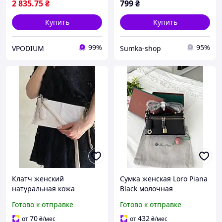
2 835
.75
₴
799
₴
Купить
Купить
99%
95%
VPODIUM
Sumka-shop
Клатч женский
Сумка женская Loro Piana
натуральная кожа
Black молочная
зернистая сумочка
натуральная кожа клатч
Готово к отправке
Готово к отправке
барсетка аксессуар
70
432
от
₴
/мес
от
₴
/мес