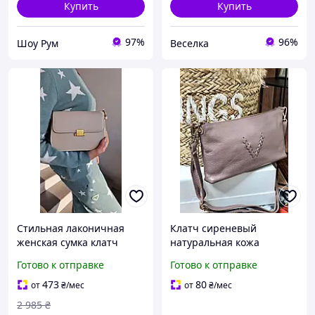
Купить
Купить
97%
96%
Шоу Рум
Веселка
Стильная лаконичная
Клатч сиреневый
женская сумка клатч
натуральная кожа
Кожа натуральная
Готово к отправке
Готово к отправке
высокого качества
473
80
от
₴
/мес
от
₴
/мес
2 985
₴