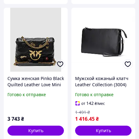
Сумка женская Pinko Black
Мужской кожаный клатч
Quilted Leather Love Mini
Leather Collection (3004)
Бордовая Натуральная
MDR
Готово к отправке
Готово к отправке
кожа Клатч 22 х 15 х 9 см
142
от
₴
/мес
1 491
₴
3 743
₴
1 416
.45
₴
Купить
Купить