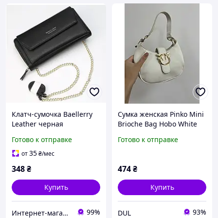
Клатч-сумочка Baellerry
Сумка женская Pinko Mini
Leather черная
Brioche Bag Hobo White
Бежевый Искусственная
Готово к отправке
Готово к отправке
кожа Клатч 22 х 14 х 8 см
35
от
₴
/мес
348
₴
474
₴
Купить
Купить
99%
93%
Интернет-магазин "VTRENDI"
DUL