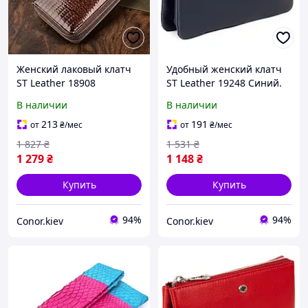
Женский лаковый клатч
Удобный женский клатч
ST Leather 18908
ST Leather 19248 Синий.
Коричневый.
Натуральная кожа
В наличии
В наличии
Натуральная кожа
213
191
от
₴
/мес
от
₴
/мес
1 827
₴
1 531
₴
1 279
₴
1 148
₴
Купить
Купить
94%
94%
Conor.kiev
Conor.kiev