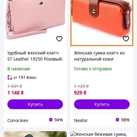
Удобный женский клатч
Женская сумка-клатч из
ST Leather 19250 Розовый.
натуральной кожи
Натуральная кожа
Vintage оранжевого
В наличии
Готово к отправке
цвета, чтобы дополнить
образ ярким аксессуаром
191
от
₴
/мес
1 531
₴
1 129
₴
1 148
₴
929
₴
Купить
Купить
94%
98%
Conor.kiev
Nextor