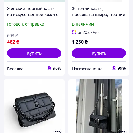
Женский черный клатч
Жіночий клатч,
из искусственной кожи с
пресована шкіра, чорний
застежкой для карт и
колір, магнітна застібка,
Готово к отправке
В наличии
наличных повседневный
20x14 см
стильный аксессуар
208
от
₴
/мес
693
₴
FLAME
462
₴
1 250
₴
Купить
Купить
96%
99%
Веселка
Harmonia.in.ua