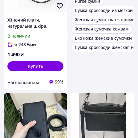
Purse сумки
Сумка кроссбоди из мягкой к
Женская сумка клатч прямоу
Жіночий клатч,
натуральна шкіра,
Женская сумочка кожзам
чорний колір, 22x15 см
В наличии
Еко кожа женские сумочки
248
от
₴
/мес
Сумка кроссбоди женская на
1 490
₴
Купить
99%
Harmonia.in.ua