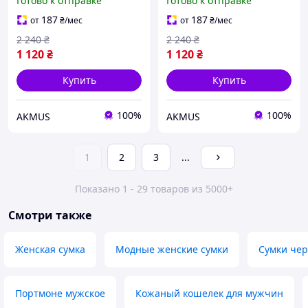
Готово к отправке
Готово к отправке
187
187
от
₴
/мес
от
₴
/мес
2 240
₴
2 240
₴
1 120
₴
1 120
₴
Купить
Купить
100%
100%
AKMUS
AKMUS
1
2
3
...
Показано 1 - 29 товаров из 5000+
Смотри также
Женская сумка
Модные женские сумки
Сумки чер
Портмоне мужское
Кожаный кошелек для мужчин