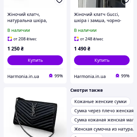
Жіночий клатч,
Жіночий клатч Gucci,
натуральна шкіра,
шкіра і замша, чорно-
чорний колір, 19x14 см
сірий колір, 18x10.5 см
В наличии
В наличии
208
248
от
₴
/мес
от
₴
/мес
1 250
₴
1 490
₴
Купить
Купить
99%
99%
Harmonia.in.ua
Harmonia.in.ua
Смотри также
Кожаные женские сумки
Сумка через плечо женская 
Сумка кожаная женская мале
Женская сумочка из натурал