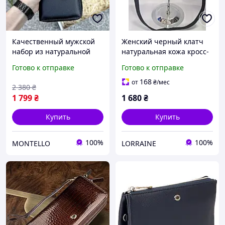
Качественный мужской
Женский черный клатч
набор из натуральной
натуральная кожа кросс-
кожи: клатч кожаный +
боди
Готово к отправке
Готово к отправке
ремень кожаный
168
от
₴
/мес
2 380
₴
1 799
₴
1 680
₴
Купить
Купить
100%
100%
MONTELLO
LORRAINE