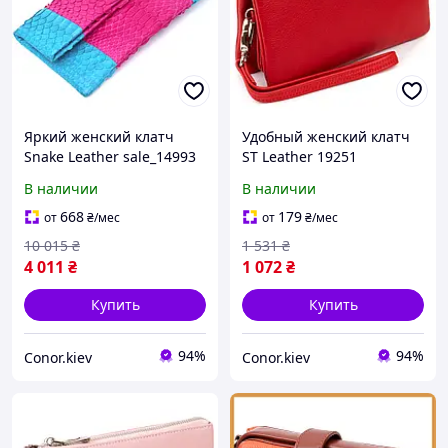
Яркий женский клатч
Удобный женский клатч
Snake Leather sale_14993
ST Leather 19251
Розовый. Натуральная
Красный. Натуральная
В наличии
В наличии
кожа.
кожа
668
179
от
₴
/мес
от
₴
/мес
10 015
₴
1 531
₴
4 011
₴
1 072
₴
Купить
Купить
94%
94%
Conor.kiev
Conor.kiev