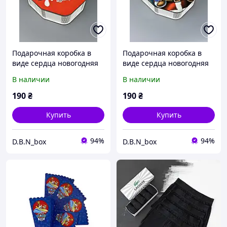
Подарочная коробка в
Подарочная коробка в
виде сердца новогодняя
виде сердца новогодняя
киндер сюрприз
киндер Сюрприз с
В наличии
В наличии
20х18х6.5 см
мишкой 20х18х6.5 см
190
₴
190
₴
Купить
Купить
94%
94%
D.B.N_box
D.B.N_box