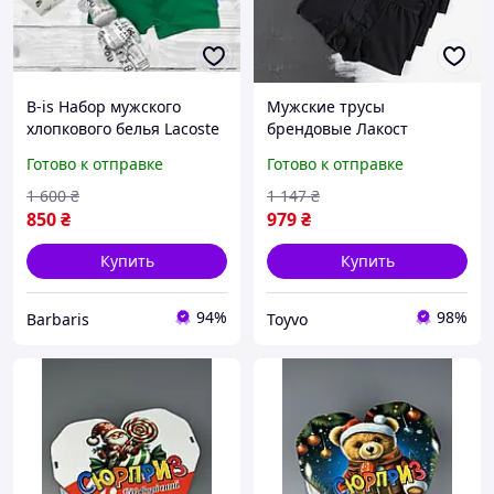
B-is Набор мужского
Мужские трусы
хлопкового белья Lacoste
брендовые Лакост
5 штук в фирменной
черные однотонные в
Готово к отправке
Готово к отправке
коробке
комплекте с коробкой 5
штук Lacoste Toyvoo
1 600
₴
1 147
₴
Чоловічі труси брендові
850
₴
979
₴
Лакост чорні
Купить
Купить
94%
98%
Barbaris
Toyvo