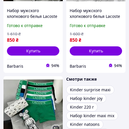
Набор мужского
Набор мужского
хлопкового белья Lacoste
хлопкового белья Lacoste
5 штук в фирменной
5 штук в фирменной
Готово к отправке
Готово к отправке
коробке B-i2
коробке B-i2
1 610
₴
1 600
₴
850
₴
850
₴
Купить
Купить
94%
94%
Barbaris
Barbaris
Смотри также
Kinder surprise maxi
Набор kinder joy
Kinder 220 г
Набор kinder maxi mix
Kinder natoons