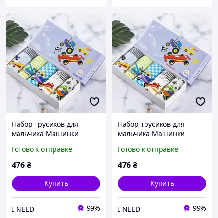
Набор трусиков для
Набор трусиков для
мальчика Машинки
мальчика Машинки
размер 104-122 на 4-7 лет
размер 110-122 на 5-7 лет
Готово к отправке
Готово к отправке
в коробке 5 штук
в коробке 5 штук
разноцветные Puning 70
разноцветные Puning 75
476
₴
476
₴
Купить
Купить
99%
99%
I NEED
I NEED