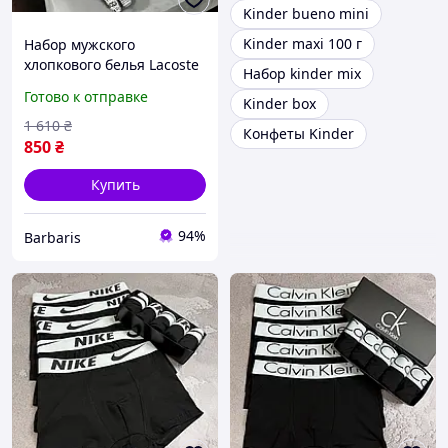
Kinder bueno mini
Kinder maxi 100 г
Набор мужского
хлопкового белья Lacoste
Набор kinder mix
5 штук в фирменной
Готово к отправке
Kinder box
коробке B-i2
1 610
₴
Конфеты Kinder
850
₴
Купить
94%
Barbaris