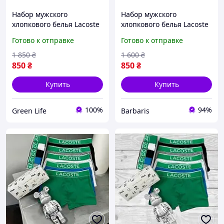
Набор мужского
Набор мужского
хлопкового белья Lacoste
хлопкового белья Lacoste
5 штук в фирменной
5 штук в фирменной
Готово к отправке
Готово к отправке
коробке GL-01
коробке B-i2
1 850
₴
1 600
₴
850
₴
850
₴
Купить
Купить
100%
94%
Green Life
Barbaris