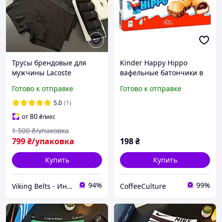
Трусы брендовые для
Kinder Happy Hippo
мужчины Lacoste
вафельные батончики в
комплект чёрного
форме бегемотиков,
Готово к отправке
Готово к отправке
стильного нижнего белья
коробка 5шт/100г,
боксеры Лакосте 5 штук в
Шоколадный батончик
5.0
(1)
коробке
80
от
₴
/мес
1 500
₴/упаковка
799
₴/упаковка
198
₴
Купить
Купить
94%
99%
Viking Belts - Интернет магазин кожаных аксессуаров
CoffeeCulture