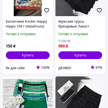
Батончики Kinder Happy
Мужские трусы
Hippo 104 г (Haselnuss)
брендовые Лакост
черные однотонные в
Готово к отправке
Готово к отправке
комплекте с коробкой 5
штук Lacoste Денвер
1 151
₴
Чоловічі труси брендові
150
₴
989
₴
Лакост чорні
Купить
Купить
100%
97%
Як для себе
ДЕНВЕР