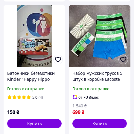
Батончики бегемотики
Набор мужских трусов 5
Kinder "Happy Hippo
штук в коробке Lacoste
Haselnuss" 105 г
трусы боксерки
Готово к отправке
Готово к отправке
натуральные материалы
разные цвета Лакосте
70
5.0
(4)
от
₴
/мес
1 540
₴
150
₴
699
₴
Купить
Купить