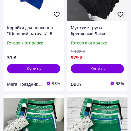
Коробки для попкорна
Мужские трусы
"Щенячий патруль". В
брендовые Лакост
упак: 5 штук
черные однотонные в
Готово к отправке
Готово к отправке
комплекте с коробкой 5
штук Lacoste DBUY
1 172
₴
Чоловічі труси брендові
31
₴
979
₴
Лакост чорні
Купить
Купить
98%
98%
Мега Праздник – магазин аксессуаров для праздника и все для оформления воздушными шарами ОПТ.
DBUY