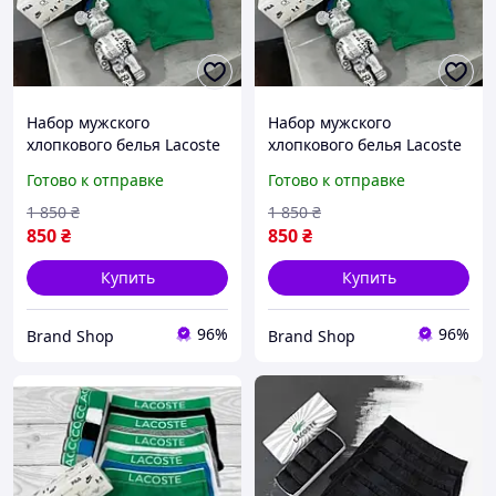
Набор мужского
Набор мужского
хлопкового белья Lacoste
хлопкового белья Lacoste
5 штук в фирменной
5 штук в фирменной
Готово к отправке
Готово к отправке
коробке EXZ0
коробке EXZ0
1 850
₴
1 850
₴
850
₴
850
₴
Купить
Купить
96%
96%
Brand Shop
Brand Shop