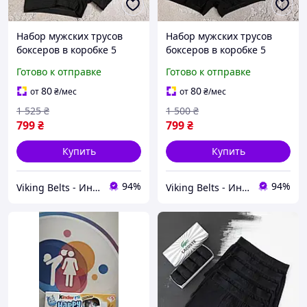
Набор мужских трусов
Набор мужских трусов
боксеров в коробке 5
боксеров в коробке 5
штук черного цвета
штук на подарок удобные
Готово к отправке
Готово к отправке
хорошего качества бренд
натуральные хорошего
Nike
качества однотонные
80
80
от
₴
/мес
от
₴
/мес
черные бренд CK
1 525
₴
1 500
₴
799
₴
799
₴
Купить
Купить
94%
94%
Viking Belts - Интернет магазин кожаных аксессуаров
Viking Belts - Интернет магазин кожаных аксессуаров