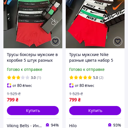
Трусы боксеры мужские в
Трусы мужские Nike
коробке 5 штук разных
разные цвета набор 5
цветов цвета удобные
штук боксеры в коробке
Готово к отправке
Готово к отправке
хлопковые хорошего
Найк качественное
качества в упаковке
нижнее белье из
3.0
(1)
5.0
(2)
бренд CK
натурального хлопка
80
80
от
₴
/мес
от
₴
/мес
1 525
₴
1 525
₴
799
₴
799
₴
Купить
Купить
94%
93%
Viking Belts - Интернет магазин кожаных аксессуаров
Hilo