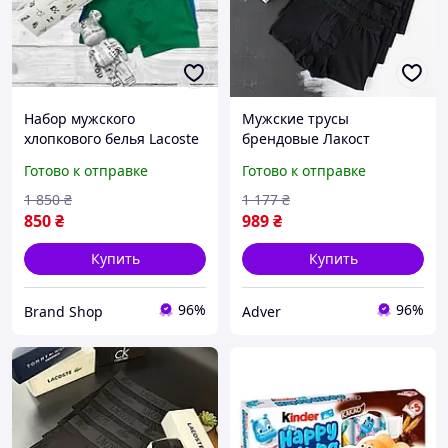
Набор мужского
Мужские трусы
хлопкового белья Lacoste
брендовые Лакост
5 штук в фирменной
черные однотонные в
Готово к отправке
Готово к отправке
коробке EXZ0
комплекте с коробкой 5
штук Lacoste Adver
1 850
₴
1 177
₴
Чоловічі труси брендові
850
₴
989
₴
Лакост чорні
Купить
Купить
96%
96%
Brand Shop
Adver