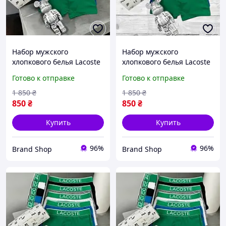
Набор мужского
Набор мужского
хлопкового белья Lacoste
хлопкового белья Lacoste
5 штук в фирменной
5 штук в фирменной
Готово к отправке
Готово к отправке
коробке
коробке EXZ0
1 850
₴
1 850
₴
850
₴
850
₴
Купить
Купить
96%
96%
Brand Shop
Brand Shop