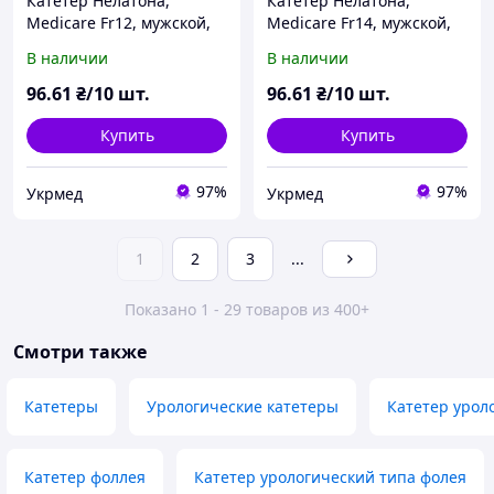
Катетер Нелатона,
Катетер Нелатона,
Medicare Fr12, мужской,
Medicare Fr14, мужской,
урологический, 10 шт.
урологический, 10 шт.
В наличии
В наличии
96
.61
₴/10 шт.
96
.61
₴/10 шт.
Купить
Купить
97%
97%
Укрмед
Укрмед
1
2
3
...
Показано 1 - 29 товаров из 400+
Смотри также
Катетеры
Урологические катетеры
Катетер урол
Катетер фоллея
Катетер урологический типа фолея