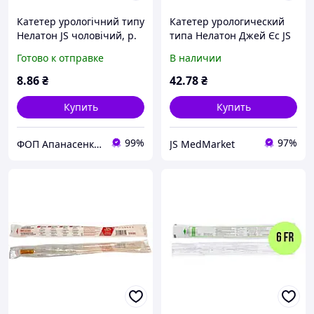
Катетер урологічний типу
Катетер урологический
Нелатон JS чоловічий, р.
типа Нелатон Джей Єс JS
8 FR №1
мужской гидрофильное
Готово к отправке
В наличии
покрытие р.10 (уценка)
8
.86
₴
42
.78
₴
Купить
Купить
99%
97%
ФОП Апанасенко В.М.
JS MedMarket