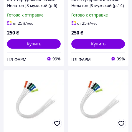
Нелатон JS мужской (р.6)
Нелатон JS мужской (р.14)
25 шт
25 шт
Готово к отправке
Готово к отправке
25
25
от
₴
/мес
от
₴
/мес
250
₴
250
₴
Купить
Купить
99%
99%
ІГЛ ФАРМ
ІГЛ ФАРМ