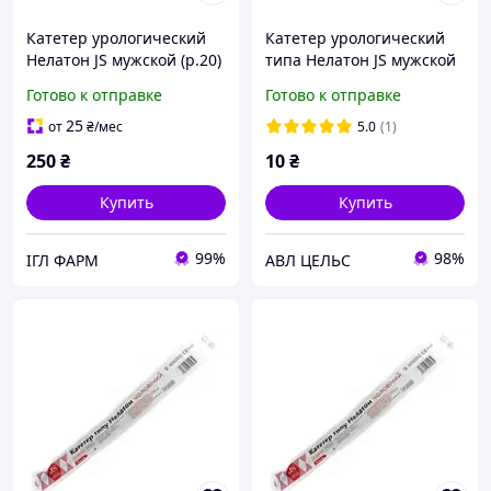
Катетер урологический
Катетер урологический
Нелатон JS мужской (р.20)
типа Нелатон JS мужской
25 шт
р.18 FR (100шт/уп)
Готово к отправке
Готово к отправке
25
от
₴
/мес
5.0
(1)
250
₴
10
₴
Купить
Купить
99%
98%
ІГЛ ФАРМ
АВЛ ЦЕЛЬС