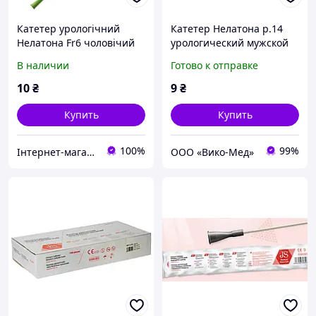
Катетер урологічний
Катетер Нелатона р.14
Нелатона Fr6 чоловічий
урологический мужской
JS
Медикар (Medicare) *
В наличии
Готово к отправке
10
₴
9
₴
Купить
Купить
100%
99%
Інтернет-магазин Medmelochi.com.ua
ООО «Вико-Мед»