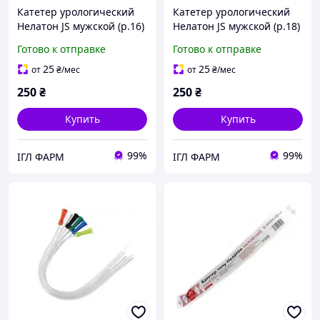
Катетер урологический
Катетер урологический
Нелатон JS мужской (р.16)
Нелатон JS мужской (р.18)
25 шт
25 шт
Готово к отправке
Готово к отправке
25
25
от
₴
/мес
от
₴
/мес
250
₴
250
₴
Купить
Купить
99%
99%
ІГЛ ФАРМ
ІГЛ ФАРМ