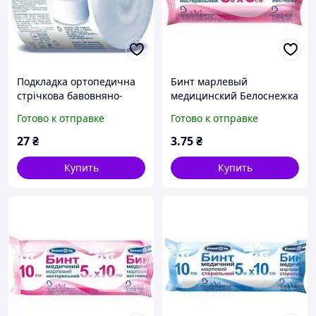
Подкладка ортопедична
Бинт марлевый
стрічкова бавовняно-
медицинский Белоснежка
вискозна шир.7см
нестерильный, 5м*5см,
Готово к отправке
Готово к отправке
довжина 4,6м ТМ
тип 17, Укрмедтекстиль
"Білосніжка"
27
₴
3
.75
₴
Купить
Купить