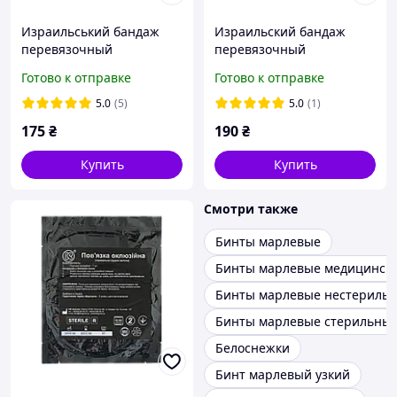
Израильський бандаж
Израильский бандаж
перевязочный
перевязочный
стерильный ТМ
стерильный ТМ
Готово к отправке
Готово к отправке
«Белоснежка» 10х18 (4
«Белоснежка» 15*18 (6
дюйма)
дюймов)
5.0
(5)
5.0
(1)
175
₴
190
₴
Купить
Купить
Смотри также
Бинты марлевые
Бинты марлевые медицинск
Бинты марлевые нестериль
Бинты марлевые стерильны
Белоснежки
Бинт марлевый узкий