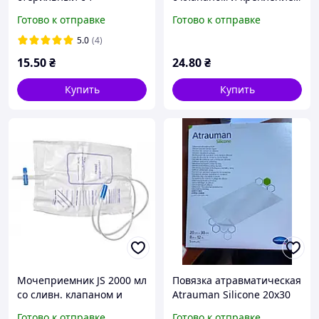
подобным краном 2000
к ноге (250 шт.к/10шт.уп)
Готово к отправке
Готово к отправке
мл, ИГАР
№1
5.0
(4)
15
.50
₴
24
.80
₴
Купить
Купить
Мочеприемник JS 2000 мл
Повязка атравматическая
со сливн. клапаном и
Atrauman Silicone 20х30
соединительной трубкой
см (Ref Hartmann
Готово к отправке
Готово к отправке