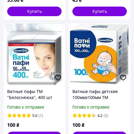
35
.60
₴
45
₴
Купить
Купить
Ватные пафы ТМ
Ватные пафы детские
"Белоснежка", 400 шт
100ммх100мм ТМ
"Белоснежка", 100 шт
Готово к отправке
Готово к отправке
5.0
(1)
4.2
(5)
100
₴
100
₴