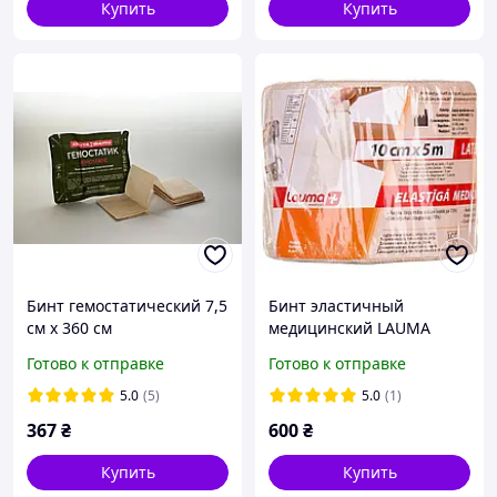
Купить
Купить
Бинт гемостатический 7,5
Бинт эластичный
см х 360 см
медицинский LAUMA
(Лаума) модель 2 Latex
Готово к отправке
Готово к отправке
Free высокой степени
растяжимости размер 5м
5.0
(5)
5.0
(1)
х 10см
367
₴
600
₴
Купить
Купить