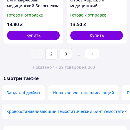
медицинский Белоснежка
медицинский
стерильный 7м*14см, тип
"Белоснежка", не
Готово к отправке
Готово к отправке
17 Укрмедтекстиль
стерильный, 90см*1м,
тип 17
13
.80
₴
13
.50
₴
Купить
Купить
1
2
3
...
Показано 1 - 29 товаров из 300+
Смотри также
Бандаж 4 дюйма
Иппк кровоостанавливающий
Г
Кровоостанавливающий гемостатический бинт гемостатик