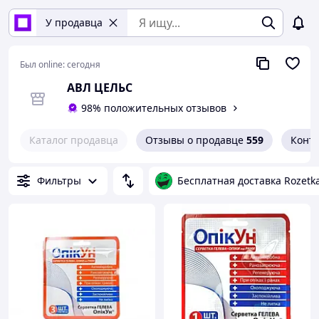
У продавца
Был online:
сегодня
АВЛ ЦЕЛЬС
98% положительных отзывов
Каталог продавца
Отзывы о продавце
559
Конт
Фильтры
Бесплатная доставка Rozetk