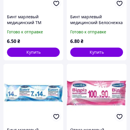
Бинт марлевый
Бинт марлевый
медицинский ТМ
медицинский Белоснежка
"Белоснежка",
стерильный 5м*10см, тип
Готово к отправке
Готово к отправке
нестерильный, 5м*10см,
17, Укрмедтекстиль
тип 17
6
.50
₴
6
.80
₴
Купить
Купить
Бинт марлевый
Отрез марлевый