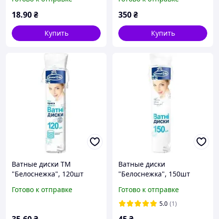
(250 шт.кор/10 шт.уп) №1
4995651)
18
.90
₴
350
₴
Купить
Купить
Ватные диски ТМ
Ватные диски
"Белоснежка", 120шт
"Белоснежка", 150шт
Готово к отправке
Готово к отправке
5.0
(1)