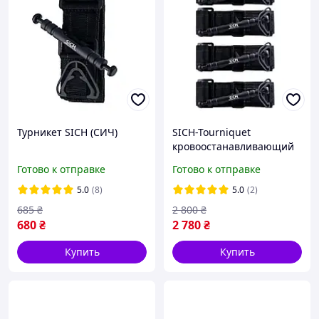
Турникет SICH (СИЧ)
SICH-Tourniquet
кровоостанавливающий
жгут-турникет СІЧ (4 шт)
Готово к отправке
Готово к отправке
5.0
(8)
5.0
(2)
685
₴
2 800
₴
680
₴
2 780
₴
Купить
Купить