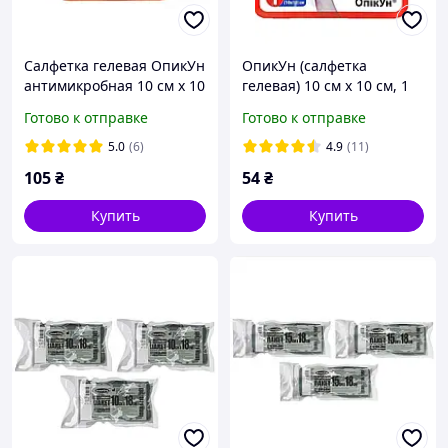
Салфетка гелевая ОпикУн
ОпикУн (салфетка
антимикробная 10 см х 10
гелевая) 10 см х 10 см, 1
см, 3 штуки
штука
Готово к отправке
Готово к отправке
5.0
(6)
4.9
(11)
105
₴
54
₴
Купить
Купить