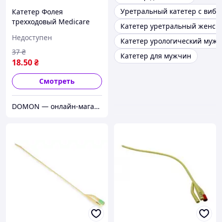
Уретральный катетер с вибр
Катетер Фолея
трехходовый Medicare
Катетер уретральный женск
стерильный 18Fr
Недоступен
Катетер урологический мужс
(латексный)
37
₴
Катетер для мужчин
18
.50
₴
Смотреть
DOMON — онлайн-магазин