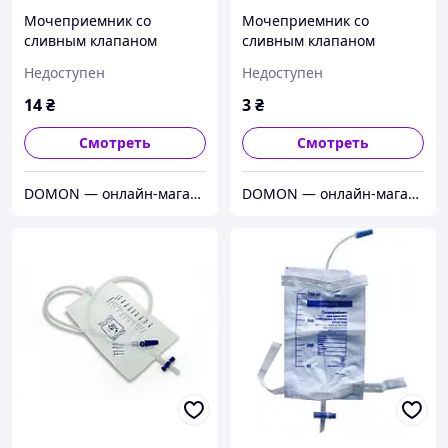
Мочеприемник со
Мочеприемник со
сливным клапаном
сливным клапаном
Medicare 2000 мл
Medicare
Недоступен
Недоступен
(Уриноприемник)
педиатрический 100 мл
(Уриноприемник)
14
₴
3
₴
Смотреть
Смотреть
DOMON — онлайн-магазин
DOMON — онлайн-магазин