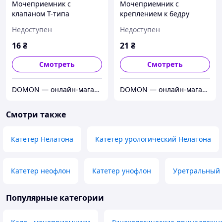
Мочеприемник с
Мочеприемник с
клапаном Т-типа
креплением к бедру
Medicare 2000 мл
Medicare 750 мл
Недоступен
Недоступен
(Уриноприемник)
(Уриноприемник)
16
₴
21
₴
Смотреть
Смотреть
DOMON — онлайн-магазин
DOMON — онлайн-магазин
Смотри также
Катетер Нелатона
Катетер урологический Нелатона
Катетер неофлон
Катетер унофлон
Уретральный 
Популярные категории