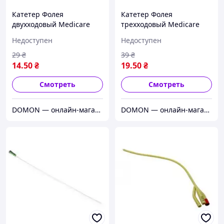
Катетер Фолея
Катетер Фолея
двухходовый Medicare
трехходовый Medicare
стерильный 6Fr
стерильный 18Fr
Недоступен
Недоступен
(латексный)
(латексный)
29
₴
39
₴
14
.50
₴
19
.50
₴
Смотреть
Смотреть
DOMON — онлайн-магазин
DOMON — онлайн-магазин