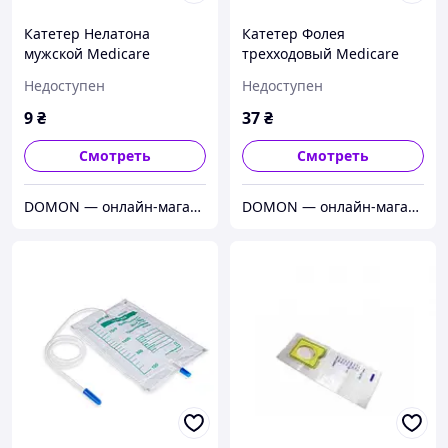
Катетер Нелатона
Катетер Фолея
мужской Medicare
трехходовый Medicare
стерильный 18Fr
стерильный 20Fr
Недоступен
Недоступен
(латексный)
9
₴
37
₴
Смотреть
Смотреть
DOMON — онлайн-магазин
DOMON — онлайн-магазин