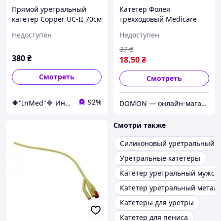
Прямой уретральный
Катетер Фолея
катетер Copper UC-II 70см
трехходовый Medicare
- Уретральный катетер
стерильный 16Fr
Недоступен
Недоступен
рентгеноконтрастный
(латексный)
37
₴
380
₴
18
.50
₴
Смотреть
Смотреть
92%
🔶"InMed"🔶 Интернет магазин медицинского оборудования
DOMON — онлайн-магазин
Смотри также
Силиконовый уретральный к
Уретральные катетеры
Катетер уретральный мужск
Катетер уретральный метал
Катетеры для уретры
Катетер для пениса