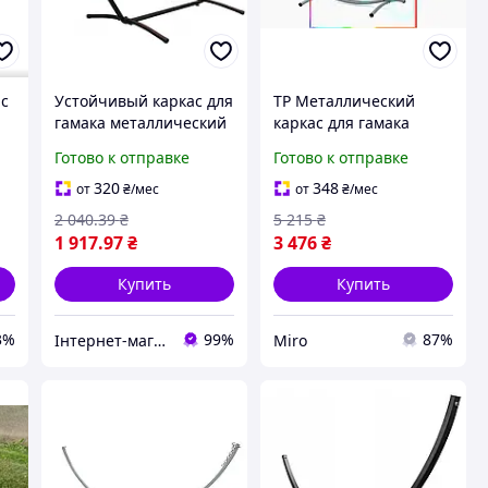
ас
Устойчивый каркас для
TP Металлический
гамака металлический
каркас для гамака
Bonro B-094 (250 кг)
Miros Luxer
Готово к отправке
Готово к отправке
универсальное
решение для отдыха
320
348
от
₴
/мес
от
₴
/мес
220 кг Miro-ll
2 040
.39
₴
5 215
₴
1 917
.97
₴
3 476
₴
Купить
Купить
3%
99%
87%
Інтернет-магазин "Marke"
Miro