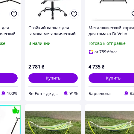
 для
Стойкий каркас для
Металлический карк
ический
гамака металлический
для гамака Di Volio
Bonro B-094 (120 кг)
черный
вке
В наличии
Готово к отправке
789
от
₴
/мес
2 781
₴
4 735
₴
ь
Купить
Купить
100%
91%
9
Be Fun - де дитинство оживає!
Барселона