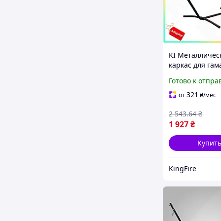
KI Металличес
каркас для гам
Happy Bonro ст
Готово к отпра
отдыха 250 кг
конструкция дл
321
от
₴
/мес
до FIR41_R
2 543
.64
₴
1 927
₴
Купит
KingFire