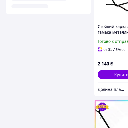
Стойкий каркас
гамака металл
(120 кг)
Готово к отпра
357
от
₴
/мес
2 140
₴
Купит
Долина пластік