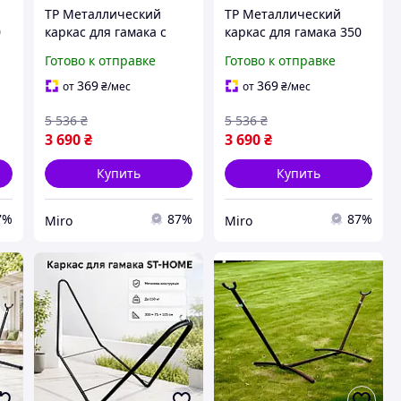
TP Металлический
TP Металлический
0
каркас для гамака с
каркас для гамака 350
с
грузоподъемностью
см до 200 кг, графит
Готово к отправке
Готово к отправке
o-
200 кг. Miros Luxer
Miros Luxer Miro-ll
Miro-ll
369
369
от
₴
/мес
от
₴
/мес
5 536
₴
5 536
₴
3 690
₴
3 690
₴
Купить
Купить
7%
87%
87%
Miro
Miro