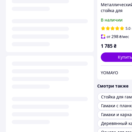
Металлический
стойка для
туристического
В наличии
Bonro B-094 (120
Подставка карк
5.0
садовый гамак
298
от
₴
/мес
1 785
₴
Купит
YOMAYO
Смотри также
Стойка для гам
Гамаки с план
Гамаки и карк