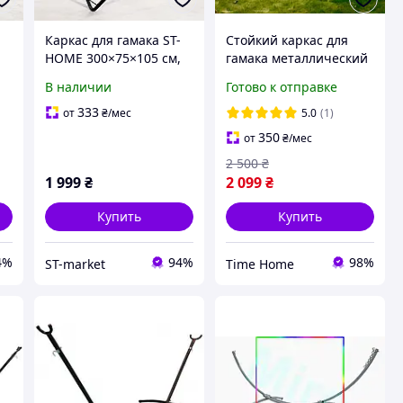
Каркас для гамака ST-
Стойкий каркас для
HOME 300×75×105 см,
гамака металлический
металлический, до 150
Bonro B-094 ( нагрузка
В наличии
Готово к отправке
кг (дуговий)
120 кг) универсальный
прочный
333
от
₴
/мес
5.0
(1)
350
от
₴
/мес
2 500
₴
1 999
₴
2 099
₴
Купить
Купить
4%
94%
98%
ST-market
Time Home