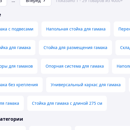
3
...
Вперед
Показано 1 - 29 товаров из 4000+
е
мака с подвесами
Напольная стойка для гамака
Перен
йка для гамака
Стойка для размещения гамака
Скла
оры для гамаков
Опорная система для гамака
Напол
мака без крепления
Универсальный каркас для гамака
ля гамака
Стойка для гамака с длиной 275 см
категории