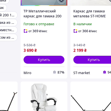
мака
ак
TP Металлический
Каркас для гамака
Гамак с планкой 200 150
каркас для гамака 200
металева ST-HOME
кг, 350 см серый Miros
Каркас для гамака из металла
Готово к отправке
В наличии
Luxer Miro-ll
Каркас для двухместного гамака
369
366
от
₴
/мес
от
₴
/мес
Гамаки с каркасом из дерева
5 536
₴
3 149
₴
3 690
₴
2 199
₴
Купить
Купить
87%
9
Miro
ST-market