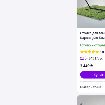
Стойка для га
Каркас для Гам
метал 50х50 ч
Готово к отпра
мат
5.0
345
от
₴
/мес
3 449
₴
Купит
Интернет-магазин "TRENAZHERY"