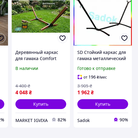
Деревянный каркас
SD Стойкий каркас для
для гамака Comfort
гамака металлический
й
Zone 330 см до 280 кг
для отдыха и
В наличии
Готово к отправке
раскладная рама для
развлечений Sadok top
садового гамака
250 кг надежная
196
от
₴
/мес
конструкция Sad-
4 400
₴
3 905
₴
4 048
₴
1 962
₴
Купить
Купить
2%
82%
90%
MARKET IGVIXA
Sadok