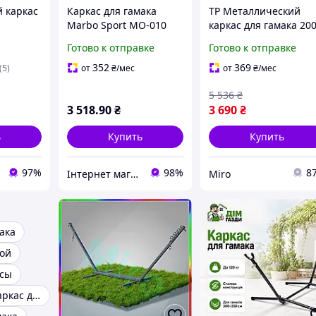
 каркас
Каркас для гамака
TP Металлический
Marbo Sport MO-010
каркас для гамака 20
 гамака
кг 350 см Miros Luxer 
Готово к отправке
Готово к отправке
 кг) /
гарантией 2 года Mir
ас под
ll
352
369
(5)
от
₴
/мес
от
₴
/мес
5 536
₴
3 518
.90
₴
3 690
₴
ь
Купить
Купить
97%
98%
8
Інтернет магазин СпортТочка
Miro
ака
кой
асы
Деревянный каркас для гамака