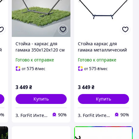
Стойка - каркас для
Стойка каркас для
й
гамака 350х120х120 см
гамака металлический
WCG 50х50 тауп
350х120х120 см WCG
Готово к отправке
Готово к отправке
металлическая для
50х50 мм графит для
дома, сада, пляжа с
дома, улицы, сада с
575
575
от
₴
/мес
от
₴
/мес
нагрузкой до 250 кг
нагрузкой до 200 кг
3 449
₴
3 449
₴
Купить
Купить
0%
90%
90%
3. ForFit Интернет-магазин спортивных товаров
3. ForFit Интернет-магазин спортивных товаров