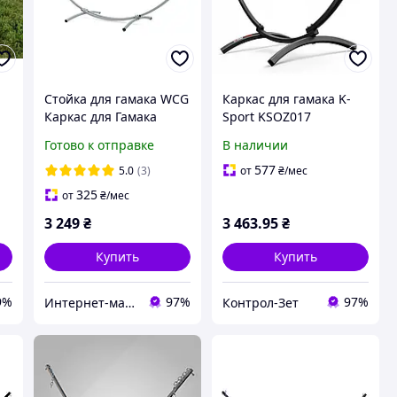
Стойка для гамака WCG
Каркас для гамака K-
Каркас для Гамака
Sport KSOZ017
е
Серый
Надійність і стиль
Готово к отправке
В наличии
577
5.0
(3)
от
₴
/мес
325
от
₴
/мес
3 249
₴
3 463
.95
₴
Купить
Купить
9%
97%
97%
Интернет-магазин "TRENAZHERY"
Контрол-Зет