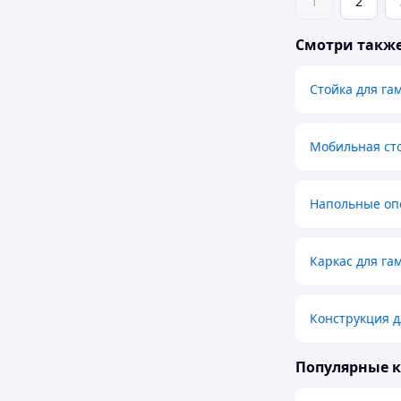
1
2
Смотри такж
Стойка для га
Мобильная сто
Напольные оп
Каркас для га
Конструкция д
Популярные 