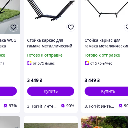
мака WCG
Стойка каркас для
Стойка каркас для
ака
гамака металлический
гамака металлически
ерный
320х120х12х см WCG
350х120х120 см WCG
вке
Готово к отправке
Готово к отправке
50х50 мм разборный
50х50 черный мат
для дома, улицы, сада с
разборной для дома,
575
575
(1)
от
₴
/мес
от
₴
/мес
нагрузкой до 200 кг
сада, улицы с
нагрузкой до 200 кг
3 449
₴
3 449
₴
ь
Купить
Купить
97%
90%
9
3. ForFit Интернет-магазин спортивных товаров
3. ForFit Интернет-магазин спортивных товаров