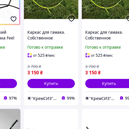
кий
Каркас для гамака.
Каркас для гамака.
ака Feel
Собственное
Собственное
ойка для
производство. Разные
производство. Разны
вке
Готово к отправке
Готово к отправке
цвета
цвета
я сада и
525
525
от
₴
/мес
от
₴
/мес
3 700
₴
3 700
₴
3 150
₴
3 150
₴
ь
Купить
Купить
97%
99%
9
🌟"КремСИЗ"Интернет-магазин
🌟"КремСИЗ"Интернет-магазин