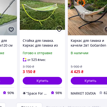
с для
Стойка для гамака.
Каркас для гамака и
х120 см
Каркас для гамака из
качели 2в1 GoGarden
рый
металла. Собственное
до 250 кг, графитовы
вке
Готово к отправке
В наличии
 для
производство.
металлический
ада и
стеллаж
525
от
₴
/мес
кой до
3 700
₴
5 900
₴
3 150
₴
4 425
₴
ь
Купить
Купить
90%
98%
8
🌟"Space For Shop" Интернет-магазин
MARKET IGVIXA