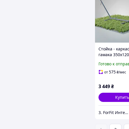
Стойка - карка
гамака 350х120
WCG 50х50 се
Готово к отпра
металлический
дома, улицы, с
575
от
₴
/мес
пляжа с нагруз
200 кг
3 449
₴
Купит
3. ForFit Интернет-магазин спортивных товаров