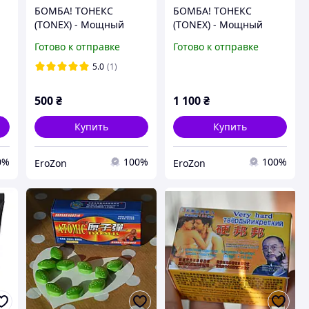
БОМБА! ТОНЕКС
БОМБА! ТОНЕКС
(TONEX) - Мощный
(TONEX) - Мощный
Натуральный
Натуральный
Готово к отправке
Готово к отправке
Усилитель Мужской
Усилитель Мужской
я
Силы! Гений Решения
Силы! Гений Решения
5.0
(1)
Мужских Проблем (2
Мужских Проблем
кап. пробник)
500
₴
1 100
₴
Купить
Купить
0%
100%
100%
EroZon
EroZon