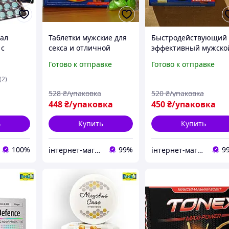
тал
Таблетки мужские для
Быстродействующий
 с
секса и отличной
эффективный мужско
ектом
эрекции, Сильная
возбудитель Atomic,
Готово к отправке
Готово к отправке
виагра с натуральным
Препарат для мужско
составом 10 шт
силы в 10 таблетках
(2)
для долгого секса
528
₴/упаковка
520
₴/упаковка
448
₴/упаковка
450
₴/упаковка
ь
Купить
Купить
100%
99%
9
інтернет-магазин Кіт Муркіт
інтернет-магазин Кіт Муркіт