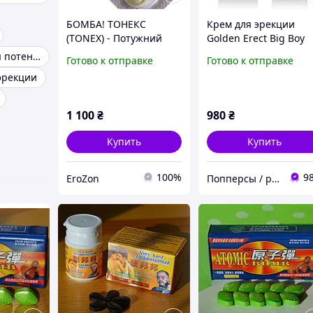
БОМБА! ТОНЕКС
Крем для эрекции
(TONEX) - Потужний
Golden Erect Big Boy
Натуральний
Cobeco Pharma 50ml
Препараты для потенции
Готово к отправке
Готово к отправке
Підсилювач Чоловічої
Нидерланды
эрекции
Сили! Геній Вирішення
Чоловічих Проблем (5
кап. пробник)
1 100
₴
980
₴
Купить
Купить
100%
9
EroZon
Попперсы / poppers купить в Украине