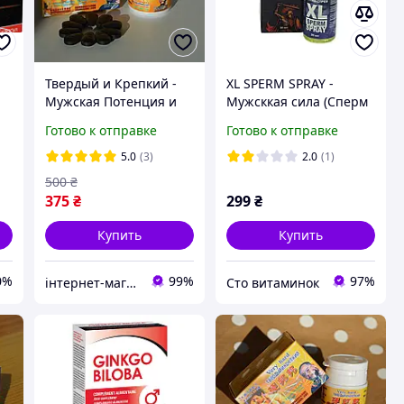
Твердый и Крепкий -
XL SPERM SPRAY -
Мужская Потенция и
Мужсккая сила (Сперм
сила для долгой
Спрей)
Готово к отправке
Готово к отправке
эрекции, Натуральный
я
Секс-возбудитель для
5.0
(3)
2.0
(1)
мужчин проверен на
500
₴
себе
375
₴
299
₴
Купить
Купить
0%
99%
97%
інтернет-магазин Кіт Муркіт
Сто витаминок