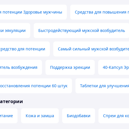
я потенции Здоровье мужчины
Средства для повышения 
ки эякуляции
Быстродействующий мужской возбудитель
средство для потенции
Самый сильный мужской возбудит
итель возбуждения
Поддержка эрекции
40-Капсул Эр
восстановления потенции 60 штук
Таблетки для улучшени
категории
итание
Кожа и замша
Биодобавки
Спреи для к