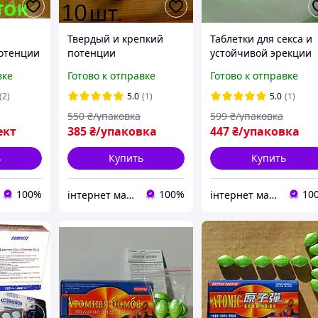
Твердый и крепкий
Таблетки для секса и
потенции
потенции
устойчивой эрекции
ции
Возбуждающие
мужские,
вке
Готово к отправке
Готово к отправке
ина
таблетки для мужчин,
Возбуждающие
стояка
Натуральный препарат
таблетки для мужчин
(2)
5.0
(1)
5.0
(1)
для повышения
проверенные
550
₴/упаковка
599
₴/упаковка
потенции оригинал
натуральные
ект
385
₴/упаковка
447
₴/упаковка
with hologram
препараты
ь
Купить
Купить
100%
100%
10
інтернет магазин "ми з України"
інтернет магазин "ми з України"