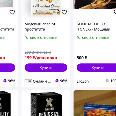
-
Медовый спас от
БОМБА! ТОНЕКС
остатита
простатита
(TONEX) - Мощный
Натуральный
вке
Готово к отправке
Готово к отправке
Усилитель Мужской
Силы! Гений Решени
Мужских Проблем (2
299
₴/упаковка
кап. пробник)
вка
199
₴/упаковка
500
₴
ь
Купить
Купить
96%
96%
10
🇺🇦 Онлайн Аптека 24/7 💙
EroZon