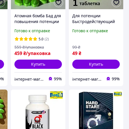
Атомная бомба Бад для
Для потенции
повышения потенции
Быстродействующий
полностью
мужской возбудитель,
Готово к отправке
Готово к отправке
натуральное
Атомная бомба виагра
Эффективное средство
натуральная хорошо
5.0
(2)
для мужчин Exclusive
продлевает
559
₴/упаковка
99
₴
Edition
459
₴/упаковка
49
₴
Купить
Купить
0%
99%
99%
інтернет-магазин Кіт Муркіт
інтернет-магазин Кіт Муркіт