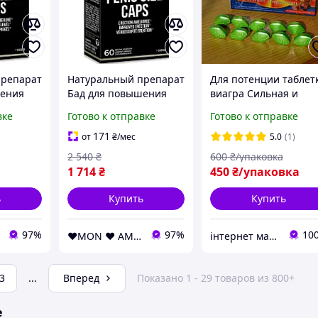
препарат
Натуральный препарат
Для потенции таблет
шения
Бад для повышения
виагра Сильная и
ления
потенции, усиления
натуральная
вке
Готово к отправке
Готово к отправке
ровье
эрекции и увеличения
пролонгация, Мужск
апсул)
пениса (60 капсул)
препараты для
171
от
₴
/мес
5.0
(1)
повышения потенци
2 540
₴
600
₴/упаковка
10 шт
1 714
₴
450
₴/упаковка
ь
Купить
Купить
97%
97%
10
❤️MON ❤️ AMOUR❤️
інтернет магазин "ми з України"
3
...
Вперед
Показано 1 - 29 товаров из 800+
е