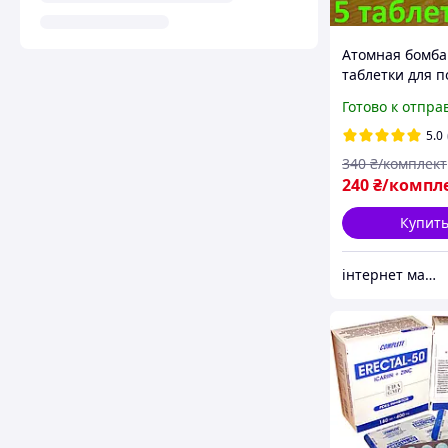
Атомная бомба
таблетки для 
и долгой эрек
Готово к отпра
мужчин (полов
упаковки) для 
5.0
340
₴/комплект
240
₴/компл
Купит
інтернет магазин "ми з України"