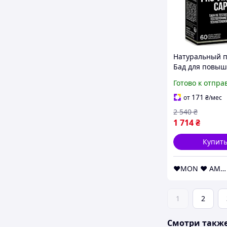
Натуральный 
Бад для повы
потенции, уси
Готово к отпра
эрекции и здо
мужчины (60 к
171
от
₴
/мес
2 540
₴
1 714
₴
Купит
❤️MON ❤️ AMOUR❤️
1
2
Смотри такж