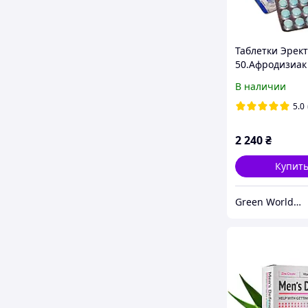
Таблетки Эрек
50.Афродизиак
лечебным эфф
В наличии
5.0
2 240
₴
Купит
Green World Тяньши Нормомасс Озонатор Спирулина для похудения Эректал Кремний для воды