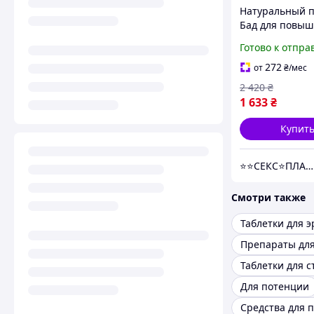
Натуральный 
Бад для повы
уровня тестост
Готово к отпра
усиления эрекц
капсул)
272
от
₴
/мес
2 420
₴
1 633
₴
Купит
⭐️⭐️СЕКС⭐️ПЛАНЕТА⭐️⭐️
Смотри также
Таблетки для 
Таблетки для с
Для потенции