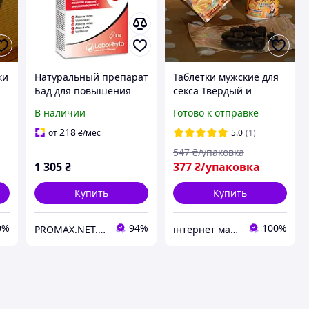
ки
Натуральный препарат
Таблетки мужские для
Бад для повышения
секса Твердый и
потенции, усиления
Крепкий усилитель
В наличии
Готово к отправке
ие
эрекции и здоровье
возбуждения, Средство
мужчины, Гинкго
для потенции и
218
от
₴
/мес
5.0
(1)
и
билоба, 60 капсул
Усиление эрекции у
547
₴/упаковка
мужчин
1 305
₴
377
₴/упаковка
Купить
Купить
0%
94%
100%
PROMAX.NET.UA - Интернет-магазин г.Днепр
інтернет магазин "ми з України"