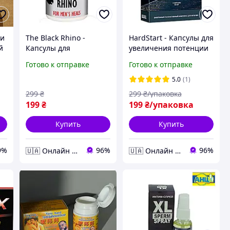
 и
The Black Rhino -
HardStart - Капсулы для
й
Капсулы для
увеличения потенции
восстановления
(ХардСтарт)
Готово к отправке
Готово к отправке
й
потенции (Блэк Рино)
5.0
(1)
299
₴
299
₴/упаковка
199
₴
199
₴/упаковка
Купить
Купить
9%
96%
96%
🇺🇦 Онлайн Аптека 24/7 💙
🇺🇦 Онлайн Аптека 24/7 💙