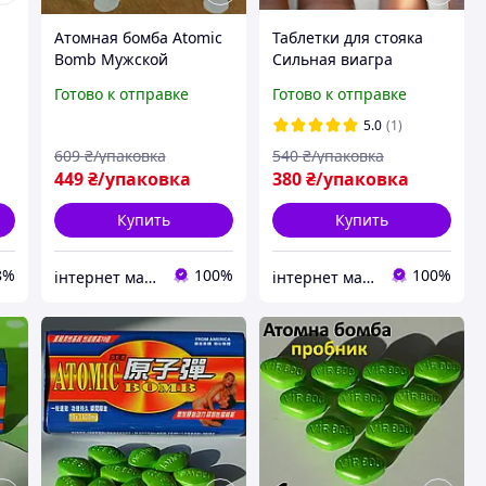
Атомная бомба Atomic
Таблетки для стояка
Bomb Мужской
Сильная виагра
возбудитель для долгой
Мужская Натуральная -
Готово к отправке
Готово к отправке
эрекции и уверенности
Твердый и Крепкий
что стояк Крепкий
Препарат для мужской
5.0
(1)
10ШT
силы и пролонгации
609
₴/упаковка
540
₴/упаковка
449
₴/упаковка
380
₴/упаковка
Купить
Купить
8%
100%
100%
інтернет магазин "ми з України"
інтернет магазин "ми з України"