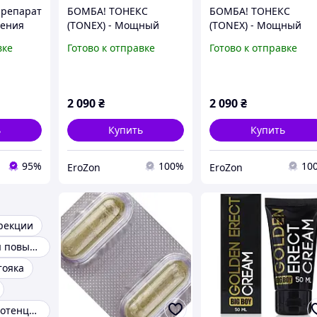
препарат
БОМБА! ТОНЕКС
БОМБА! ТОНЕКС
шения
(TONEX) - Мощный
(TONEX) - Мощный
ерона и
Натуральный
Натуральный
вке
Готово к отправке
Готово к отправке
ии (60
Усилитель Мужской
Усилитель Мужской
Силы! Гений Решения
Силы! Гений Решени
Мужских Проблем!
Мужских Проблем!
2 090
₴
2 090
₴
ь
Купить
Купить
95%
100%
10
EroZon
EroZon
эрекции
Препараты для повышения потенции
тояка
Средства для потенции