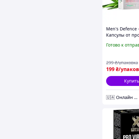
Men's Defence 
Капсулы от пр
(Менс Дефенс)
Готово к отпра
299
₴/упаковка
199
₴/упако
Купит
🇺🇦 Онлайн Аптека 24/7 💙