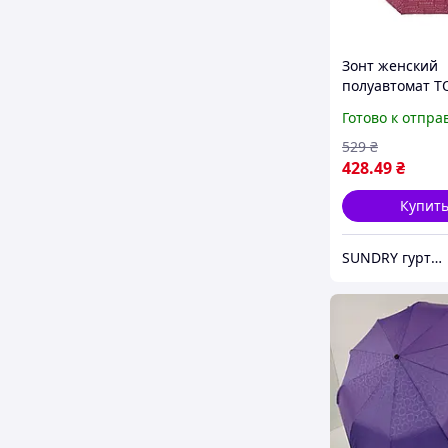
Зонт женский
полуавтомат T
антиветер роз
Готово к отпра
Буквы
529
₴
428
.49
₴
Купит
SUNDRY гуртово-роздрібний інтернет-магазин