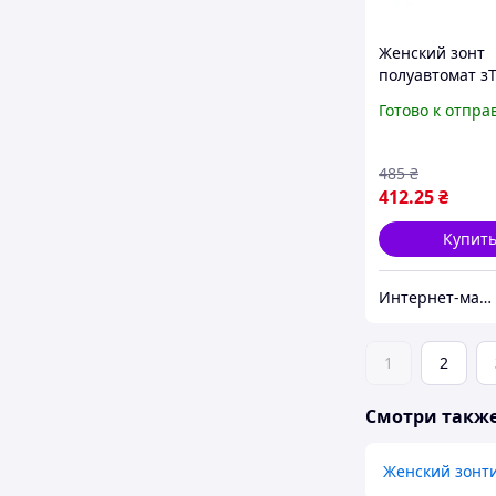
Женский зонт
полуавтомат зТ
Готово к отпра
485
₴
412
.25
₴
Купит
Интернет-магазин «Luvete-market»
1
2
Смотри такж
Женский зонт