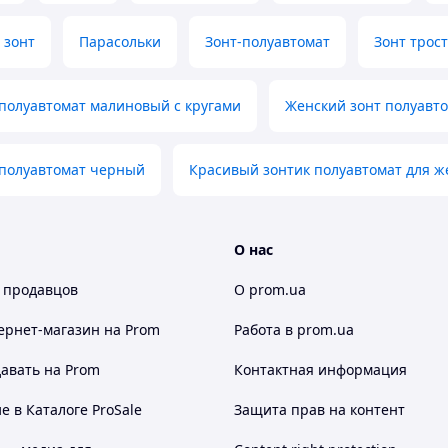
 зонт
Парасольки
Зонт-полуавтомат
Зонт трос
полуавтомат малиновый с кругами
Женский зонт полуавт
 полуавтомат черный
Красивый зонтик полуавтомат для ж
О нас
 продавцов
О prom.ua
ернет-магазин
на Prom
Работа в prom.ua
авать на Prom
Контактная информация
 в Каталоге ProSale
Защита прав на контент