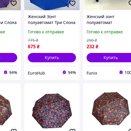
Женский Зонт
Женский зонт
ри Слона
полуавтомат Три Слона
полуавтомат
37091 -03 на 10
Компактный зонт
вке
Готово к отправке
Готово к отправке
иц
карбоновых спиц
Качественный зонт
Синий
розовый Женские
775
₴
290
₴
красивые зонтики
675
₴
232
₴
ь
Купить
Купить
94%
94%
10
EuroHub
Funix