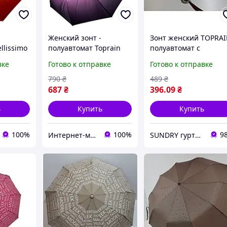
Женский зонт -
Зонт женский TOPRA
llissimo
полуавтомат Toprain
полуавтомат с
ное
637-6 с абстрактным
серебристым куполо
вке
Готово к отправке
Готово к отправке
принтом 9 спиц
красный
антиветер Фиолетовый
790
₴
489
₴
687
₴
396
.09
₴
ь
Купить
Купить
100%
100%
9
Интернет-магазин "Дешевле Нет"
SUNDRY гуртово-роздрібний інтернет-магазин