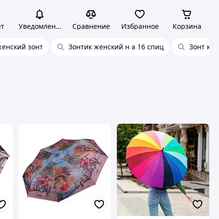
ет
Уведомления
Сравнение
Избранное
Корзина
енский зонт
Зонтик женский н а 16 спиц
Зонт ко