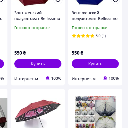
Зонт женский
Зонт женский
mo
полуавтомат Bellissimo
полуавтомат Bellissimo
M19302 "Звездное
M19302 "Звездное
Готово к отправке
Готово к отправке
небо", 10 спиц
небо", 10 спиц Синий
Бордовый
5.0
(1)
550
₴
550
₴
Купить
Купить
0%
100%
100%
Интернет-магазин "Дешевле Нет"
Интернет-магазин "Дешевле Нет"