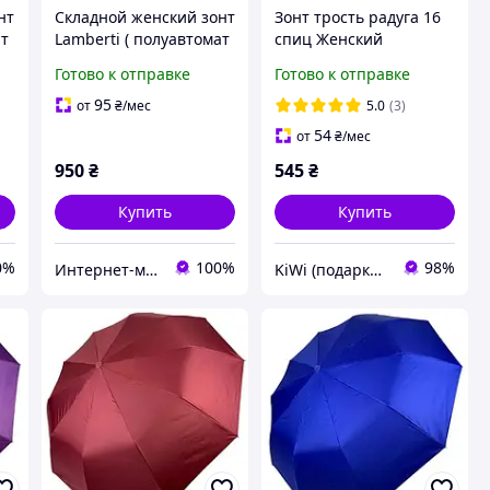
нт
Складной женский зонт
Зонт трость радуга 16
ат
Lamberti ( полуавтомат
спиц Женский
) арт. 73645-4
радужный зонт
Готово к отправке
Готово к отправке
полуавтомат складной
разноцветный с
95
от
₴
/мес
5.0
(3)
чехолом
54
от
₴
/мес
950
₴
545
₴
Купить
Купить
0%
100%
98%
Интернет-магазин зонтов. Зонты Zest. Зонты Trust. Зонты Doppler. Зонты Pierre Cardin.
KiWi (подарки и декор для дома)