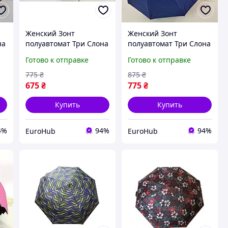
Женский Зонт
Женский Зонт
на
полуавтомат Три Слона
полуавтомат Три Слона
37091 -02 на 10
37091 -05 на 10
Готово к отправке
Готово к отправке
карбоновых спиц
карбоновых спиц
Красный
Темно -Синий
775
₴
875
₴
675
₴
775
₴
Купить
Купить
4%
94%
94%
EuroHub
EuroHub