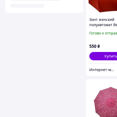
Зонт женский
полуавтомат Be
M19302 "Звезд
Готово к отпра
небо", 10 спиц
Красный
550
₴
Купит
Интернет-магазин "Дешевле Нет"