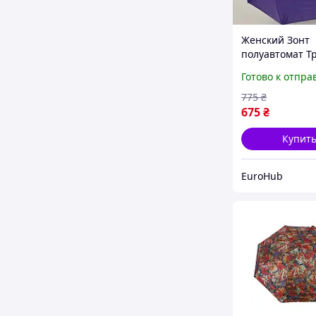
Женский Зонт
полуавтомат Т
37091 -04 на 10
Готово к отпра
карбоновых сп
Сиреневый
775
₴
675
₴
Купит
EuroHub