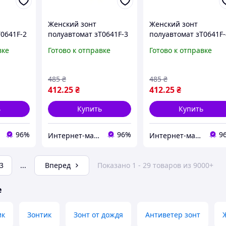
Женский зонт
Женский зонт
0641F-2
полуавтомат зТ0641F-3
полуавтомат зТ0641F-
вке
Готово к отправке
Готово к отправке
485
₴
485
₴
412
.25
₴
412
.25
₴
ь
Купить
Купить
96%
96%
9
Интернет-магазин «Luvete-market»
Интернет-магазин «Luvete-market»
3
...
Вперед
Показано 1 - 29 товаров из 9000+
е
ик
Зонтик
Зонт от дождя
Антиветер зонт