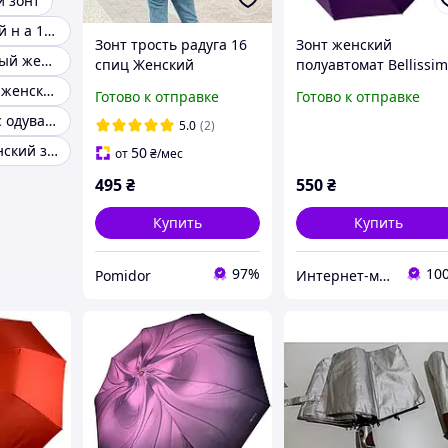
 зонт
Зонтик женский н а 16 спиц
Зонт трость радуга 16
Зонт женский
Зонт коричневый женский автомат
спиц Женский
полуавтомат Bellissi
радужный зонт
M19302 "Звездное
Качественный женский зонт женский зонт
Готово к отправке
Готово к отправке
полуавтомат складной
небо", 10 спиц
Женский зонт с одуванчиками
разноцветный с
Фиолетовый
5.0
(2)
чехолом PR
Шикарный женский зонт
50
от
₴
/мес
495
₴
550
₴
Купить
Купить
97%
10
Pomidor
Интернет-магазин "Дешевле Нет"