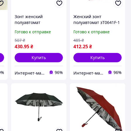
Зонт женский
Женский зонт
полуавтомат
полуавтомат зТ0641F-1
фиолетовый з3213-4
Готово к отправке
Готово к отправке
507
₴
485
₴
430
.95
₴
412
.25
₴
Купить
Купить
0%
96%
96%
Интернет-магазин «Luvete-market»
Интернет-магазин «Luvete-market»