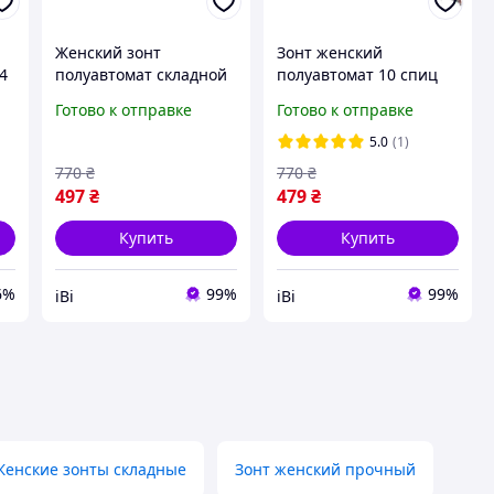
Женский зонт
Зонт женский
4
полуавтомат складной
полуавтомат 10 спиц
от дождя Bellissimo 10
антиветер Bellissimo с
Готово к отправке
Готово к отправке
спиц с рисунком
рисунком внутри
внутри Темно-зеленый
Бордовый (5342)
5.0
(1)
(5337)
770
₴
770
₴
497
₴
479
₴
Купить
Купить
6%
99%
99%
іВі
іВі
Женские зонты складные
Зонт женский прочный