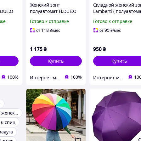
Женский зонт
Складной женский зо
.DUE.O
полуавтомат H.DUE.O
Lamberti ( полуавтом
арт. 255-4
) арт. 73645-3
вке
Готово к отправке
Готово к отправке
118
95
от
₴
/мес
от
₴
/мес
1 175
₴
950
₴
ь
Купить
Купить
100%
100%
10
Интернет-магазин зонтов. Зонты Zest. Зонты Trust. Зонты Doppler. Зонты Pierre Cardin.
Интернет-магазин зонтов. Зонты Zest. Зонты Trust. Зонты Doppler. Зонты Pierre Cardin.
е
Красивый зонт женский
16 спиц
радуга