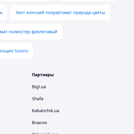
ть
Зонт женский полуавтомат природа цветы
омат полиэстер фиолетовый
енщин Susino
Партнеры
Bigl.ua
Shafa
Kabanchik.ua
Вчасно