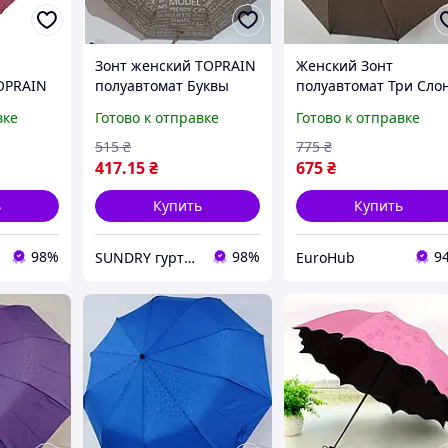
Зонт женский TOPRAIN
Женский Зонт
OPRAIN
полуавтомат Буквы
полуавтомат Три Сло
овый
бежевый
37091 -01 на 10
вке
Готово к отправке
Готово к отправке
карбоновых спиц
Коричневый
515
₴
775
₴
417
.15
₴
675
₴
ь
Купить
Купить
98%
98%
9
SUNDRY гуртово-роздрібний інтернет-магазин
EuroHub