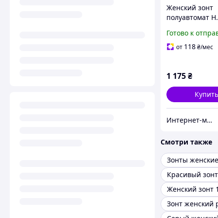
Женский зонт
полуавтомат H
арт. 255-3
Готово к отпра
118
от
₴
/мес
1 175
₴
Купит
Интернет-магазин зонтов. Зонты Zest. Зонты Trust. Зонты Doppler. Зонты Pierre Cardin.
Смотри также
Зонты женски
Женский зонт 
Зонт женский 