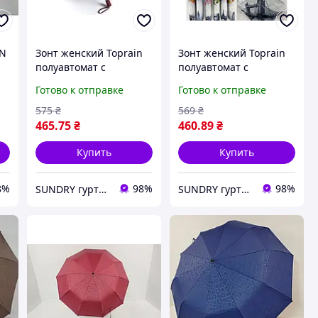
IN
Зонт женский Toprain
Зонт женский Toprain
полуавтомат с
полуавтомат с
м
орхидеей под черным
достопримечательност
Готово к отправке
Готово к отправке
куполом бордовый
ями и природой на
антиветер цветы
куполе антиветер
575
₴
569
₴
465
.75
₴
460
.89
₴
Купить
Купить
8%
98%
98%
SUNDRY гуртово-роздрібний інтернет-магазин
SUNDRY гуртово-роздрібний інтернет-магазин