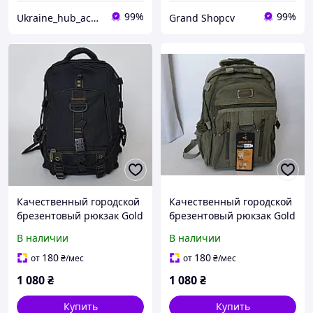
99%
99%
Ukraine_hub_accessory
Grand Shopcv
Качественный городской
Качественный городской
брезентовый рюкзак Gold
брезентовый рюкзак Gold
Be среднего размера 45
Be среднего размера 45
В наличии
В наличии
см. - Черный
см. - Хаки
180
180
от
₴
/мес
от
₴
/мес
1 080
₴
1 080
₴
Купить
Купить