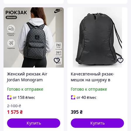
Женский рюкзак Air
Качесвтенный ркзак-
Jordan Monogram
мешок на шнурку в
качественный
черном цвете для спорта
Готово к отправке
Готово к отправке
классический серый
или города
рюкзак для города и
158
40
от
₴
/мес
от
₴
/мес
путешествий рюкзак
2 100
₴
Джордан
1 575
₴
395
₴
Купить
Купить