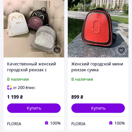
Качественный женский
Женский городской мини
городской рюкзак с
рюкзак сумка
блестками | Женский
трансформер, маленький
В наличии
В наличии
мини рюкзачок со
качественный рюкзачок
стразами ушами черный
сумка-рюкзак TT
200
от
₴
/мес
TT
1 199
₴
899
₴
Купить
Купить
100%
100%
FLORIA
FLORIA