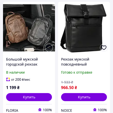
Большой мужской
Рюкзак мужской
городской рюкзак
повседневный
качественный
качественный, Мужской
В наличии
Готово к отправке
рюкзак прочный на
каждый день городского
200
от
₴
/мес
1 933
₴
типа
1 199
₴
966
.50
₴
Купить
Купить
100%
100%
FLORIA
NOICE