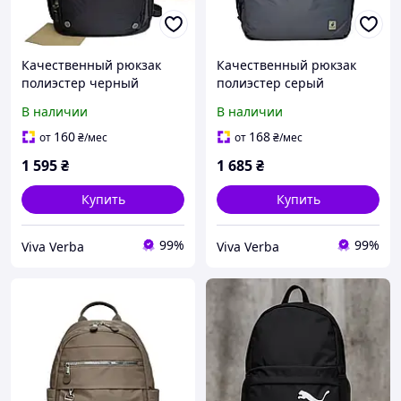
Качественный рюкзак
Качественный рюкзак
полиэстер черный
полиэстер серый
Арт.1698-24 black
Арт.3052-09 grey Fouvor
В наличии
В наличии
Volunteer (Китай)
(Китай)
160
168
от
₴
/мес
от
₴
/мес
1 595
₴
1 685
₴
Купить
Купить
99%
99%
Viva Verba
Viva Verba