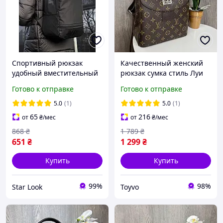
Спортивный рюкзак
Качественный женский
удобный вместительный
рюкзак сумка стиль Луи
для прогулок из
Витон коричневый,сумка-
Готово к отправке
Готово к отправке
качественных
рюкзак трансформер DS
материалов для ноутбука
5.0
(1)
5.0
(1)
черный Nike
65
216
от
₴
/мес
от
₴
/мес
868
₴
1 789
₴
651
₴
1 299
₴
Купить
Купить
99%
98%
Star Look
Toyvo