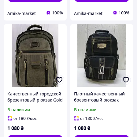
100%
100%
Amika-market
Amika-market
Качественный городской
Плотный качественный
брезентовый рюкзак Gold
брезентовый рюкзак
Be среднего размера 45
"Голд Би" средний размер
В наличии
В наличии
см.
с карабином - Черный
180
180
от
₴
/мес
от
₴
/мес
1 080
₴
1 080
₴