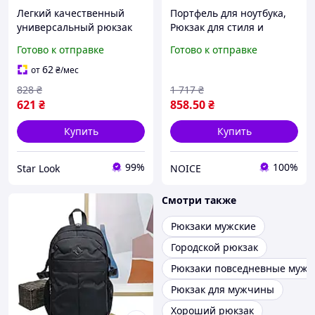
Легкий качественный
Портфель для ноутбука,
универсальный рюкзак
Рюкзак для стиля и
the north face для
комфорта, Женский
Готово к отправке
Готово к отправке
повседневного
рюкзак для планшета
использования черного
ноутбука 19 AK-21 NEW
62
от
₴
/мес
цвета с передним
828
₴
1 717
₴
карманом
621
₴
858
.50
₴
Купить
Купить
99%
100%
Star Look
NOICE
Смотри также
Рюкзаки мужские
Городской рюкзак
Рюкзаки повседневные мужс
Рюкзак для мужчины
Хороший рюкзак