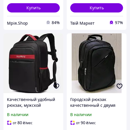
Купить
Купить
84%
97%
Мрія.Shop
Твій Маркет
Качественный удобный
Городской рюкзак
рюкзак, мужской
качественный с двумя
городской Коричневый и
большими отделениями и
В наличии
В наличии
Черный
USB разъемом (40 см)
80
90
от
₴
/мес
от
₴
/мес