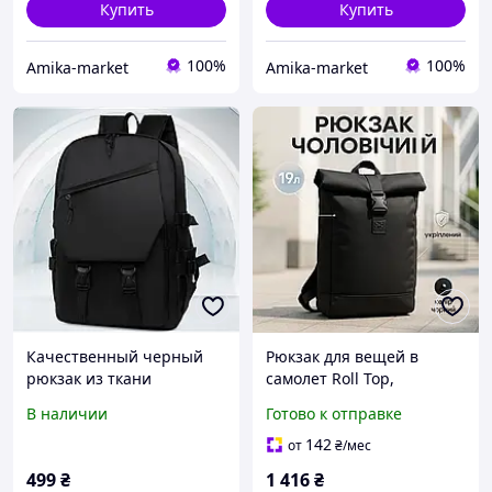
Купить
Купить
100%
100%
Amika-market
Amika-market
Качественный черный
Рюкзак для вещей в
рюкзак из ткани
самолет Roll Top,
Качественный городской
В наличии
Готово к отправке
рюкзак для мужчин
Черный учебы MA-37
142
от
₴
/мес
499
₴
1 416
₴