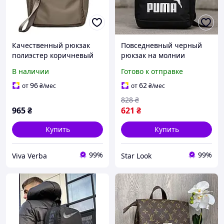
Качественный рюкзак
Повседневный черный
полиэстер коричневый
рюкзак на молнии
Арт.1980-20 coffee Fashion
качественный
В наличии
Готово к отправке
(Китай)
однотонный с передним
карманом легкий для
96
62
от
₴
/мес
от
₴
/мес
города
828
₴
965
₴
621
₴
Купить
Купить
99%
99%
Viva Verba
Star Look