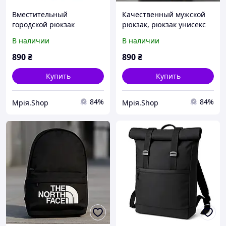
Вместительный
Качественный мужской
городской рюкзак
рюкзак, рюкзак унисекс
Качественный рюкзак
из эко кожи
В наличии
В наличии
для школы
890
₴
890
₴
Купить
Купить
84%
84%
Мрія.Shop
Мрія.Shop