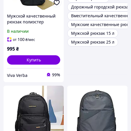
Дорожный городской рюкзак
Вместительный качественны
Мужской качественный
рюкзак полиэстер
Мужские качественные рюкз
черный Арт.9005-1 black
В наличии
Мужской рюкзак 15 л
Gorangd (Китай)
100
от
₴
/мес
Мужской рюкзак 25 л
995
₴
Купить
99%
Viva Verba