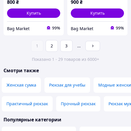
800
₴
900
₴
Купить
Купить
99%
99%
Bag Market
Bag Market
1
2
3
...
Показано 1 - 29 товаров из 6000+
Смотри также
Женская сумка
Рюкзак для учебы
Модные женски
Практичный рюкзак
Прочный рюкзак
Рюкзак му
Популярные категории