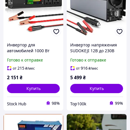
Инвертор для
Инвертор напряжения
автомобилей 1000 Вт
SUDOKEJI 12В до 230В
Seamuing Power Inverter
1000Вт / 2000Вт чистая
Готово к отправке
Готово к отправке
Преобразователь
синусоида с USB
напряжения для
215
916
от
₴
/мес
от
₴
/мес
путешествий, 4 порта
2 151
₴
5 499
₴
USB
Купить
Купить
98%
99%
Stock Hub
Top100k