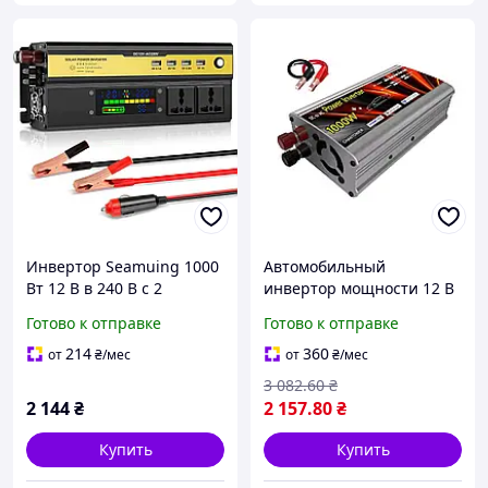
Инвертор Seamuing 1000
Автомобильный
Вт 12 В в 240 В с 2
инвертор мощности 12 В
розетками AC и 4 USB
220 В 1000 Вт,
Готово к отправке
Готово к отправке
портами черный для авто
портативный
и кемпинга
преобразователь
214
360
от
₴
/мес
от
₴
/мес
напряжения, инвертор
3 082
.60
₴
1000 Вт vip
2 144
₴
2 157
.80
₴
Купить
Купить