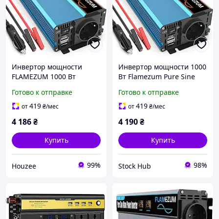
Инвертор мощности
Инвертор мощности 1000
FLAMEZUM 1000 Вт
Вт Flamezum Pure Sine
автомобильный
Wave Power Inverter F-P
Готово к отправке
Готово к отправке
преобразователь 12 В в
Автомобильный
230 В с чистой
преобразователь
419
419
от
₴
/мес
от
₴
/мес
синусоидой 1 розетка 2
напряжения 12 В в 230 В
4 186
₴
4 190
₴
USB синий
Купить
Купить
99%
98%
Houzee
Stock Hub