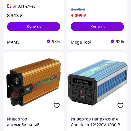
функцией ИБП, чистая
Kraft&Dele KD1256
синусоида (INV-
инвертор автомобильный
831
от
₴
/мес
3 398
₴
C1000WUPS-EU) s
8 313
₴
3 099
₴
Купить
Купить
98%
92%
MAMS
Mega Tool
Инвертор
Инвертор напряжения
автомобильный
Choetech 12\220V 1000 Вт
преобразователь DC в AC
с зарядкой и функцией