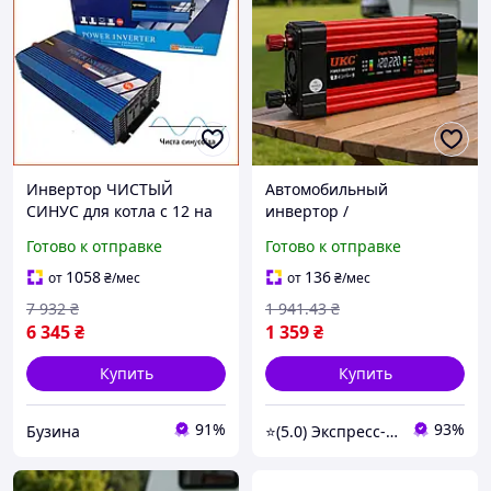
Инвертор ЧИСТЫЙ
Автомобильный
СИНУС для котла с 12 на
инвертор /
220 NAVIGOLD Pure 1000
Автоинвертор, 1000Вт,
Готово к отправке
Готово к отправке
Вт c розеткой
2хUSB, LCD, Красный /
преобразователь энергии
Преобразователь
1058
136
от
₴
/мес
от
₴
/мес
newyork
напряжения с 12-220V
7 932
₴
1 941
.43
₴
6 345
₴
1 359
₴
Купить
Купить
91%
93%
Бузина
⭐(5.0) Экспресс-опт