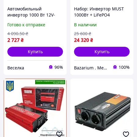
Автомобильный
Набор: Инвертор MUST
инвертор 1000 Вт 12V-
1000Вт + LiFePO4
220V для зарядки
аккумулятор 12.8V 100Ah
Готово к отправке
В наличии
ноутбуков и электроники
в поездках и на даче
4 090
.50
₴
25 600
₴
FLAME
2 727
₴
24 320
₴
Купить
Купить
96%
100%
Веселка
Bazarium . Место, где есть все