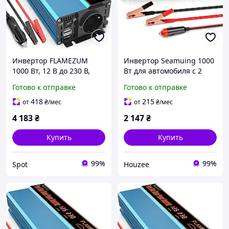
Инвертор FLAMEZUM
Инвертор Seamuing 1000
1000 Вт, 12 В до 230 В,
Вт для автомобиля с 2
чистый синус, с розеткой
розетками и 4 USB
Готово к отправке
Готово к отправке
и 2 USB портами
портами для
путешествий и кемпинга
418
215
от
₴
/мес
от
₴
/мес
4 183
₴
2 147
₴
Купить
Купить
99%
99%
Spot
Houzee