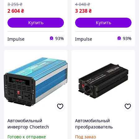
pelican
impulse
3 255
₴
4 048
₴
2 604
₴
3 238
₴
Купить
Купить
93%
93%
Impulse
Impulse
Автомобильный
Автомобильный
инвертор Choetech
преобразователь
12/220V 1000Вт, с
инвертор 500/1000 Вт
Готово к отправке
Под заказ