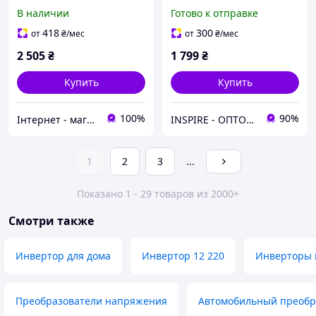
220 В 1000 Вт,
1000ВА(600Вт)
В наличии
Готово к отправке
портативный
418
300
от
₴
/мес
от
₴
/мес
2 505
₴
1 799
₴
Купить
Купить
100%
90%
Інтернет - магазин "ELSTAB.NET"
INSPIRE - ОПТОВІ ПРОДАЖІ ТА БЕЗГОТІВКА ДЛЯ БІЗНЕСУ
1
2
3
...
Показано 1 - 29 товаров из 2000+
Смотри также
Инвертор для дома
Инвертор 12 220
Инверторы 
Преобразователи напряжения
Автомобильный преобр