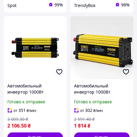
99%
98%
Spot
TrendyBox
Автомобильный
Автомобильный
инвертор 1000Вт
инвертор 1000Вт
преобразователь
преобразователь
Готово к отправке
Готово к отправке
напряжения 12-220В с
напряжения 12 220В с
LCD дисплеем
USB для авто зарядка для
351
302
от
₴
/мес
от
₴
/мес
автоинвертор для
ноутбука в машину box2
3 009
.30
₴
2 591
.40
₴
питания box2
2 106
.50
₴
1 814
₴