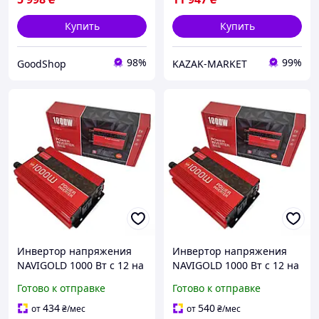
Купить
Купить
98%
99%
GoodShop
KAZAK-MARKET
Инвертор напряжения
Инвертор напряжения
NAVIGOLD 1000 Вт с 12 на
NAVIGOLD 1000 Вт с 12 на
220 аппроксимированной
220 аппроксимированной
Готово к отправке
Готово к отправке
синусоидо розеткой
синусоидо розеткой
преобразователь энергии
преобразователь энергии
434
540
от
₴
/мес
от
₴
/мес