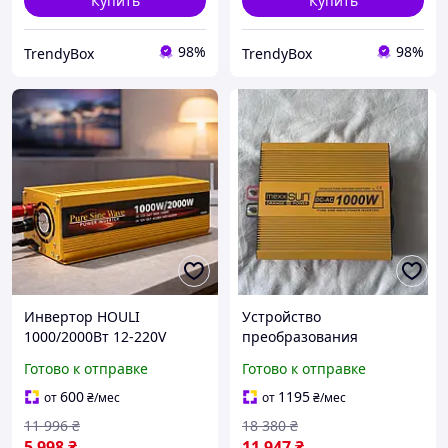
Купить
Купить
98%
98%
TrendyBox
TrendyBox
Инвертор HOULI
Устройство
1000/2000Вт 12-220V
преобразования
Чистый синус для
напряжения Инвертор
Готово к отправке
Готово к отправке
бытовых приборов/
1000 вт чистая синусоида
гаджетов
для котла Mexxsun
600
1195
от
₴
/мес
от
₴
/мес
MXSPSW-1000
11 996
₴
18 380
₴
5 998
₴
11 947
₴