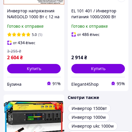
Инвертор напряжения
EL 101 401 / Инвертор
NAVIGOLD 1000 Вт с 12 на
питания 1000/2000 Вт
220 аппроксимированной
MAXI
Готово к отправке
Готово к отправке
синусоидо розеткой
преобразователь энергии
486
5.0
(5)
от
₴
/мес
newyork
434
от
₴
/мес
3 255
₴
2 604
₴
2 914
₴
Купить
Купить
91%
95%
Бузина
Elegant4Shop
Смотри также
Инвертор 1500вт
Инвертор 1000w
Инвертор ukc 1000w