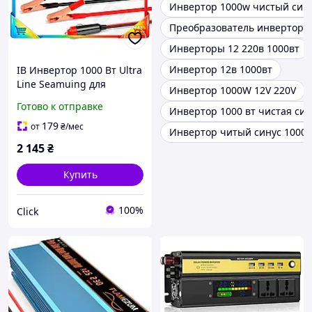
Инвертор 1000w чистый син
Преобразователь инвертор u
Инверторы 12 220в 1000вт
Инвертор 12в 1000вт
ІВ Инвертор 1000 Вт Ultra
Line Seamuing для
Инвертор 1000W 12V 220V
автомобиля
Готово к отправке
Инвертор 1000 вт чистая си
преобразователь
напряжения с 4 USB
179
от
₴
/мес
Инвертор читый синус 1000 
портами для ЕMN_PS
2 145
₴
Купить
100%
Click