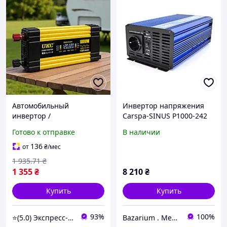
Автомобильный
Инвертор напряжения
инвертор /
Carspa-SINUS P1000-242
Автоинвертор, 1000Вт,
1000Вт 12/220V 1xShuko
Готово к отправке
В наличии
2хUSB, LCD, Желтый /
1USB клеммы Box Q4
Преобразователь
136
от
₴
/мес
напряжения с 12-220V
1 935
.71
₴
1 355
₴
8 210
₴
Купить
Купить
93%
100%
⭐(5.0) Экспресс-опт
Bazarium . Место, где есть все