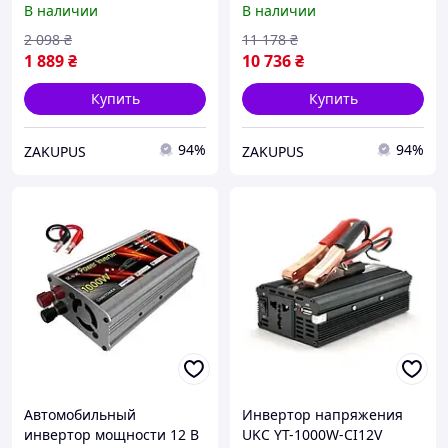
В наличии
В наличии
12-220В 1000Вт UKC SSK-
ИБП (INV-C1000WUPS-EU)
1000W
2 098
₴
11 178
₴
1 889
₴
10 736
₴
Купить
Купить
94%
94%
ZAKUPUS
ZAKUPUS
Автомобильный
Инвертор напряжения
инвертор мощности 12 В
UKC YT-1000W-CI12V