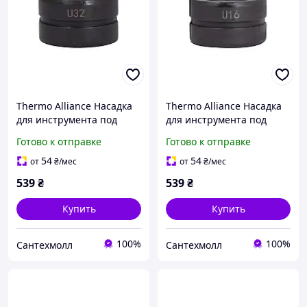
Thermo Alliance Насадка
Thermo Alliance Насадка
для инструмента под
для инструмента под
пресс-фитинг U-образная
пресс-фитинг U-образная
Готово к отправке
Готово к отправке
32 STD-402U32
16 STD-402U16
54
54
от
₴
/мес
от
₴
/мес
539
₴
539
₴
Купить
Купить
100%
100%
Сантехмолл
Сантехмолл