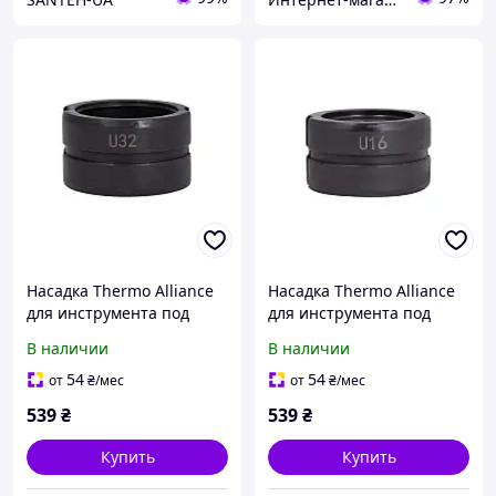
Насадка Thermo Alliance
Насадка Thermo Alliance
для инструмента под
для инструмента под
пресс-фитинг U-образная
пресс-фитинг U-образная
В наличии
В наличии
16 STD-402U32
16 STD-402U16
54
54
от
₴
/мес
от
₴
/мес
539
₴
539
₴
Купить
Купить