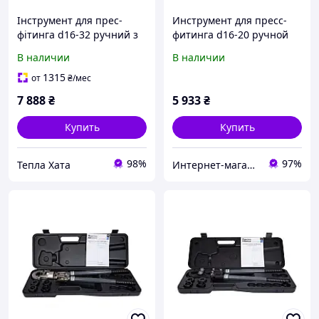
Інструмент для прес-
Инструмент для пресс-
фітинга d16-32 ручний з
фитинга d16-20 ручной
поворотним механізмом
компакт STD-402В Thermo
В наличии
В наличии
STD-403 Thermo Alliance
Alliance
1315
от
₴
/мес
7 888
₴
5 933
₴
Купить
Купить
98%
97%
Тепла Хата
Интернет-магазин: San-Expert