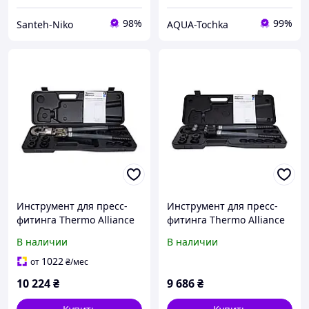
98%
99%
Santeh-Niko
AQUA-Tochka
Инструмент для пресс-
Инструмент для пресс-
фитинга Thermo Alliance
фитинга Thermo Alliance
d16-32 ручной с
d16-32 ручной STD-402
В наличии
В наличии
поворотным механизмом
STD-403 SD00054378
1022
от
₴
/мес
10 224
₴
9 686
₴