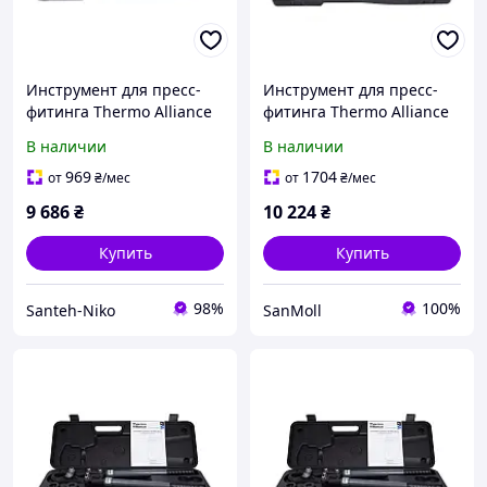
Инструмент для пресс-
Инструмент для пресс-
фитинга Thermo Alliance
фитинга Thermo Alliance
d16-32 ручной STD-402
d16-32 ручной с
В наличии
В наличии
поворотным механизмом
STD-403
969
1704
от
₴
/мес
от
₴
/мес
9 686
₴
10 224
₴
Купить
Купить
98%
100%
Santeh-Niko
SanMoll