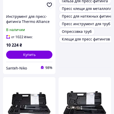
Гильза для пресс-фитинга
Пресс клещи для металлопла
Пресс для натяжных фитинг
Инструмент для пресс-
фитинга Thermo Alliance
Пресс инструмент для труб
d16-32 ручной с
В наличии
Опрессовка труб
поворотным механизмом
STD-403
1022
от
₴
/мес
Клещи для пресс фитингов
10 224
₴
Купить
98%
Santeh-Niko