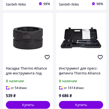
98%
98%
Santeh-Niko
Santeh-Niko
Насадка Thermo Alliance
Инструмент для пресс-
для инструмента под
фитинга Thermo Alliance
пресс-фитинг U-образная
d16-32 ручной STD-402
В наличии
В наличии
20 STD-402U20
54
1614
от
₴
/мес
от
₴
/мес
539
₴
9 686
₴
Купить
Купить