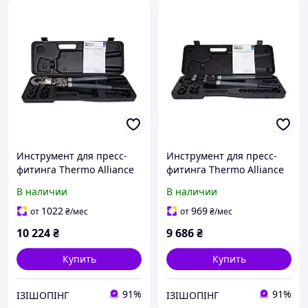
Инструмент для пресс-
Инструмент для пресс-
фитинга Thermo Alliance
фитинга Thermo Alliance
d16-32 ручной с
d16-32 ручной STD-402
В наличии
В наличии
поворотным механизмом
STD-403
1022
969
от
₴
/мес
от
₴
/мес
10 224
₴
9 686
₴
Купить
Купить
91%
91%
ІЗІШОПІНГ
ІЗІШОПІНГ