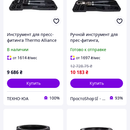
Инструмент для пресс-
Ручной инструмент для
фитинга Thermo Alliance
прес-фитинга,
d16-32 ручной STD-402
поворотный механизм
В наличии
Готово к отправке
для труб диаметром от 16
до 32 мм
1614
1697
от
₴
/мес
от
₴
/мес
12 728
.75
₴
9 686
₴
10 183
₴
Купить
Купить
100%
93%
ТЕХНО-ЮА
ПростоShop🛒 - онлайн магазин простых товаров💡