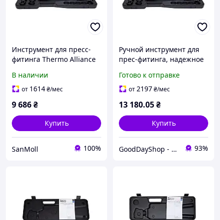
Инструмент для пресс-
Ручной инструмент для
фитинга Thermo Alliance
прес-фитинга, надежное
d16-32 ручной STD-402
соединение труб
В наличии
Готово к отправке
диаметром от
шестнадцати до
1614
2197
от
₴
/мес
от
₴
/мес
тридцати двух
9 686
₴
13 180
.05
₴
миллиметров
Купить
Купить
100%
93%
SanMoll
GoodDayShop - Онлайн магазин различных товаров