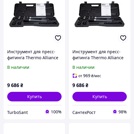
Инструмент для пресс-
Инструмент для пресс-
фитинга Thermo Alliance
фитинга Thermo Alliance
d16-32 ручной STD-402
d16-32 ручной STD-402
В наличии
В наличии
969
от
₴
/мес
9 686
₴
9 686
₴
Купить
Купить
100%
98%
TurboSant
СантехРост