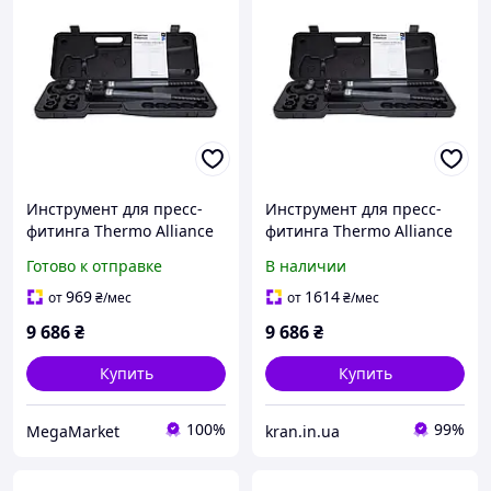
Инструмент для пресс-
Инструмент для пресс-
фитинга Thermo Alliance
фитинга Thermo Alliance
d16-32 ручной STD-402
d16-32 ручной STD-402
Готово к отправке
В наличии
969
1614
от
₴
/мес
от
₴
/мес
9 686
₴
9 686
₴
Купить
Купить
100%
99%
MegaMarket
kran.in.ua