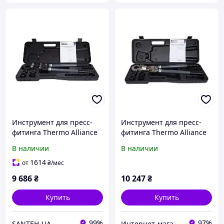
Инструмент для пресс-
Инструмент для пресс-
фитинга Thermo Alliance
фитинга Thermo Alliance
d16-32 ручной STD-402
d16-32 ручной с
В наличии
В наличии
поворотным механизмом
STD-403
1614
от
₴
/мес
9 686
₴
10 247
₴
Купить
Купить
99%
97%
SANTEH-UA
Интернет-магазин: San-Expert