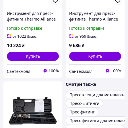
Инструмент для пресс-
Инструмент для пресс-
фитинга Thermo Alliance
фитинга Thermo Alliance
d16-32 ручной с
d16-32 ручной STD-402
Готово к отправке
Готово к отправке
поворотным механизмом
STD-403
1022
969
от
₴
/мес
от
₴
/мес
10 224
₴
9 686
₴
Купить
Купить
100%
100%
Сантехмолл
Сантехмолл
Смотри также
Пресс клещи для металлопла
Пресс-фитинги
Прес фитинг
Пресс фитинги для металлоп