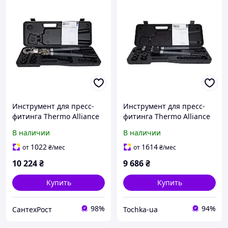
Инструмент для пресс-
Инструмент для пресс-
фитинга Thermo Alliance
фитинга Thermo Alliance
d16-32 ручной с
d16-32 ручной STD-402
В наличии
В наличии
поворотным механизмом
STD-403
1022
1614
от
₴
/мес
от
₴
/мес
10 224
₴
9 686
₴
Купить
Купить
98%
94%
СантехРост
Tochka-ua