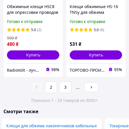
Обжимные клещи HSC8
Клещи обжимные HS-16
для опрессовки проводов
TNSy для обжима
+ 1200шт набор
проводных наконечников
Готово к отправке
Готово к отправке
гильзовых наконечников
и электрических
контактов
5.0
(2)
5.0
(6)
500
₴
480
₴
531
₴
Купить
Купить
98%
95%
RadioVolt - лучшие товары для радиолюбителя
ТОРГОВО-ПРОИЗВОДСТВЕННАЯ КОНСТРУКТОРСКАЯ КОМПАНИЯ "ШАТТЛ"
1
2
3
...
Показано 1 - 29 товаров из 8000+
Смотри также
Клещи для обжима наконечников кабельных
Токарные