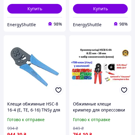
Купить
Купить
98%
98%
EnergyShuttle
EnergyShuttle
Клещи обжимные HSC-8
Обжимные клещи
16-4 (E, ТЕ, 6-16) TNSy для
кримпер для опрессовки
изолированных
проводов + набор
Готово к отправке
Готово к отправке
наконечников
гильзовых наконечников
700шт.
994
₴
849
₴
944
.30
₴
764
.10
₴