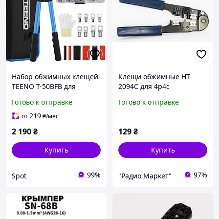
Набор обжимных клещей
Клещи обжимные HT-
TEENO T-50BFB для
2094C для 4р4с
кабельных наконечников
Готово к отправке
Готово к отправке
6-50 мм2 60 медных
наконечников с
219
от
₴
/мес
термоусадкой синий
2 190
₴
129
₴
Купить
Купить
99%
97%
Spot
"Радио Маркет"