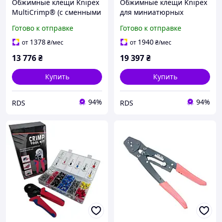
Обжимные клещи Knipex
Обжимные клещи Knipex
MultiCrimp® (с сменными
для миниатюрных
плашками), 250 мм (97 33
штекеров (97 54 24)
Готово к отправке
Готово к отправке
02)
1378
1940
от
₴
/мес
от
₴
/мес
13 776
₴
19 397
₴
Купить
Купить
94%
94%
RDS
RDS