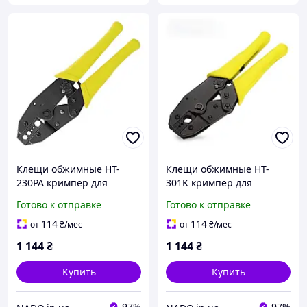
Клещи обжимные HT-
Клещи обжимные HT-
230PA кримпер для
301K кримпер для
обжима коаксиальных
обжима коаксиальных
Готово к отправке
Готово к отправке
разъемов на кабель RG
разъемов на кабель RG-8
55 58 5 6 21 142 143 210
11 149 165 213 214 174
114
114
от
₴
/мес
от
₴
/мес
300 400
187 316
1 144
₴
1 144
₴
Купить
Купить
97%
97%