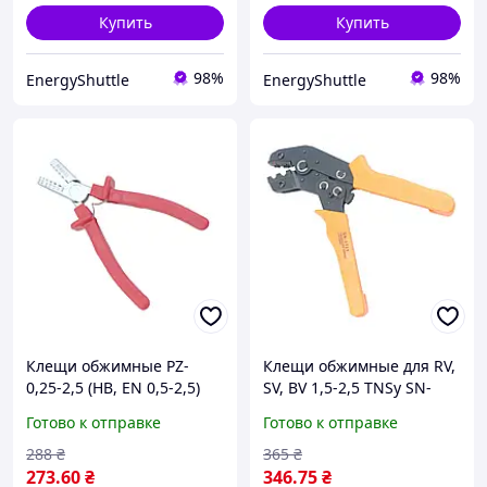
Купить
Купить
98%
98%
EnergyShuttle
EnergyShuttle
Клещи обжимные PZ-
Клещи обжимные для RV,
0,25-2,5 (HB, EN 0,5-2,5)
SV, BV 1,5-2,5 TNSy SN-
TNSy ручной инструмент
0725
Готово к отправке
Готово к отправке
для обжима
288
₴
365
₴
273
.60
₴
346
.75
₴