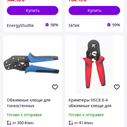
Купить
Купить
98%
99%
EnergyShuttle
SkTeK
Обжимные клещи для
Кримперы HSC8 6-4
тонкостенных
обжимные клещи для
наконечников, 191 мм, 6-
наконечников 0.25-10мм
Готово к отправке
Готово к отправке
16 мм² Hogert HT1P162
23-7AWG
300
41
от
₴
/мес
от
₴
/мес