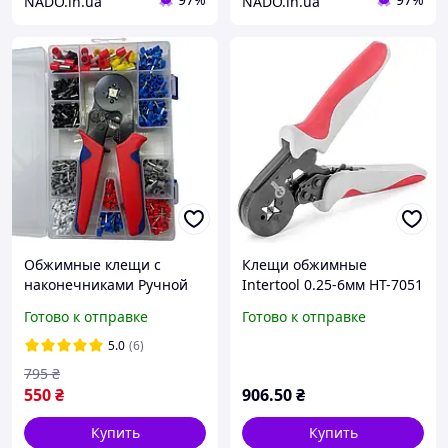
NADO.in.ua
NADO.in.ua
Обжимные клещи с
Клещи обжимные
наконечниками Ручной
Intertool 0.25-6мм HT-7051
обжимной инструмент
Готово к отправке
Готово к отправке
электрика Кримпер пресс
клещи для обжима клемм
5.0
(6)
795
₴
550
₴
906
.50
₴
Купить
Купить