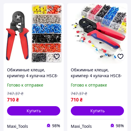
Обжимные клещи,
Обжимные клещи,
кримпер 4 кулачка HSC8-
кримпер 4 кулачка HSC8-
4A / + набор
4A / + набор
Готово к отправке
Готово к отправке
наконечников (клемм) -
наконечников (клемм) -
1200 шт
1200 шт
747
.37
₴
747
.37
₴
710
₴
710
₴
Купить
Купить
98%
98%
Maxi_Tools
Maxi_Tools