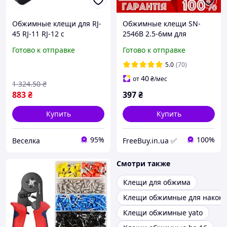
Обжимные клещи для RJ-
Обжимные клещи SN-
45 RJ-11 RJ-12 с
2546B 2.5-6мм для
храповиком для сетевых
коннекторов MC4
Готово к отправке
Готово к отправке
и телефонных кабелей
FLAME
5.0
(70)
40
от
₴
/мес
1 324
.50
₴
883
₴
397
₴
Купить
Купить
95%
100%
Веселка
FreeBuy.in.ua ✅
Смотри также
Клещи для обжима
Клещи обжимные для након
Клещи обжимные yato