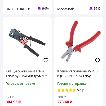
94%
97%
UNIT STORE - интернет-магазин для всей семьи
MegaSnab
Клещи обжимные HT-86
Клещи обжимные PZ-1,5-
TNSy ручной инструмент
6 (HB, EN 1,5-6) TNSy
для монтажа и ремонта
ручной инструмент для
Готово к отправке
Готово к отправке
обжима контактов
5.0
(1)
321
₴
288
₴
304
.95
₴
273
.60
₴