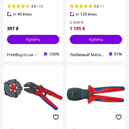
AWG23-7 в кейсе с 1200
штук наконечников и
4.9
(18)
5.0
(1)
съёмник изоляции
40
120
от
₴
/мес
от
₴
/мес
2 390
₴
397
₴
1 195
₴
Купить
Купить
100%
97%
FreeBuy.in.ua ✅
Любимый Магазин