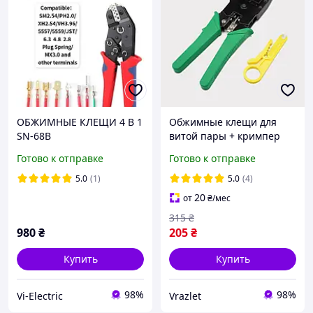
ОБЖИМНЫЕ КЛЕЩИ 4 В 1
Обжимные клещи для
SN-68B
витой пары + кримпер
для зачистки проводов
Готово к отправке
Готово к отправке
5.0
(1)
5.0
(4)
20
от
₴
/мес
315
₴
980
₴
205
₴
Купить
Купить
98%
98%
Vi-Electric
Vrazlet