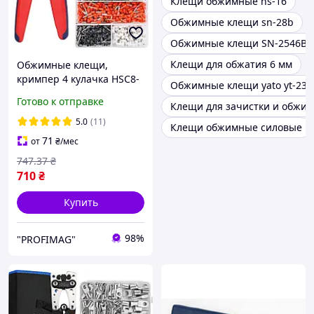
Клещи обжимные hs-16
Обжимные клещи sn-28b
Обжимные клещи SN-2546B 2
Клещи для обжатия 6 мм
Обжимные клещи,
кримпер 4 кулачка HSC8-
Обжимные клещи yato yt-231
4A / + набор
Готово к отправке
Клещи для зачистки и обжим
наконечников (клемм) -
1200 шт
5.0
(11)
Клещи обжимные силовые
71
от
₴
/мес
747
.37
₴
710
₴
Купить
98%
"PROFIMAG"