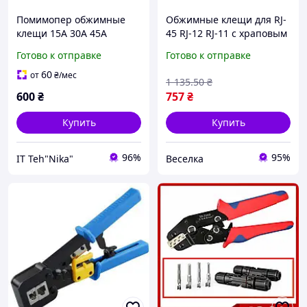
Помимопер обжимные
Обжимные клещи для RJ-
клещи 15A 30A 45A
45 RJ-12 RJ-11 с храповым
механизмом для сетевых
Готово к отправке
Готово к отправке
администраторов и
электриков FLAME
60
от
₴
/мес
1 135
.50
₴
600
₴
757
₴
Купить
Купить
96%
95%
IT Teh"Nika"
Веселка