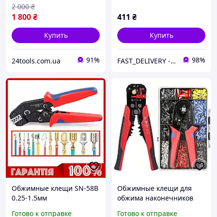
2 000
₴
1 800
₴
411
₴
Купить
Купить
91%
98%
24tools.com.ua
FAST_DELIVERY - відправки щодня
Обжимные клещи SN-58B
Обжимные клещи для
0.25-1.5мм
обжима наконечников
НШВИ 0,25-10 мм2
Готово к отправке
Готово к отправке