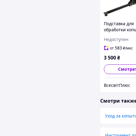
Подставка для
обработки коп
лошади EcoFle
Недоступен
583
от
₴
/мес
3 500
₴
Смотре
ВсесвітПлюс
Смотри такж
Уход за копыт
Инструмент дл