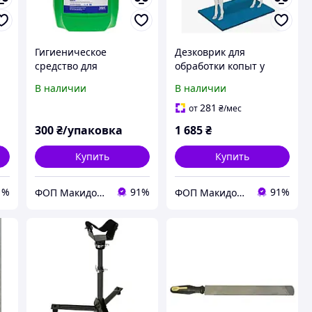
Гигиеническое
Дезковрик для
средство для
обработки копыт у
п
обработки копыт Степ
животных 100*150*6см
В наличии
В наличии
Клин 1кг
281
от
₴
/мес
300
₴/упаковка
1 685
₴
Купить
Купить
1%
91%
91%
ФОП Макидон Людмила Викторовна
ФОП Макидон Людмила Викторовна