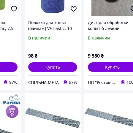
опыт
Повязка для копыт
Диск для обработки
ic, 7,5
(бандаж) VETlastic, 10
копыт 6 лезвий
см
В наличии
В наличии
98
₴
9 580
₴
ь
Купить
Купить
97%
97%
10
СПІЛЬНА МЕТА
ПП "Росток-Агро.Х"