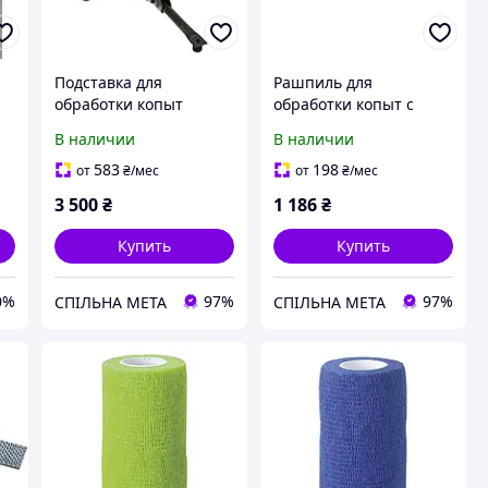
Подставка для
Рашпиль для
обработки копыт
обработки копыт с
лошади EcoFlex
ручкой
В наличии
В наличии
583
198
от
₴
/мес
от
₴
/мес
3 500
₴
1 186
₴
Купить
Купить
0%
97%
97%
СПІЛЬНА МЕТА
СПІЛЬНА МЕТА