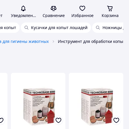
ет
Уведомления
Сравнение
Избранное
Корзина
ля копыт
Кусачки для копыт лошадей
Ножницы для
а для гигиены животных
Инструмент для обработки копыт 