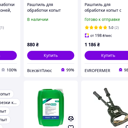
работки
Рашпиль для
Рашпиль для
коней,
обработки копыт
обработки копыт с
лошадей, скота 35 см
рукояткой, Kerbl
В наличии
Готово к отправке
Германия
(1)
5.0
(2)
198
от
₴
/мес
880
₴
1 186
₴
ь
Купить
Купить
100%
99%
9
ВсесвітПлюс
EVROFERMER
копыт
Щипцы для обрезки копыт
пыт
опыт