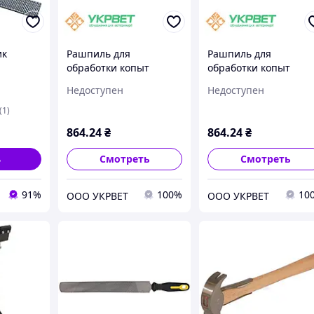
ик
Рашпиль для
Рашпиль для
обработки копыт
обработки копыт
ез ручки,
(лошадей и КРС)
(лошадей и КРС)
Недоступен
Недоступен
 копыт
ов
(1)
864
.24
₴
864
.24
₴
ь
Смотреть
Смотреть
91%
100%
10
ООО УКРВЕТ
ООО УКРВЕТ