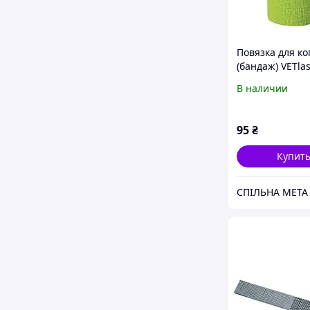
Повязка для к
(бандаж) VETlast
см
В наличии
95
₴
Купит
СПІЛЬНА МЕТА