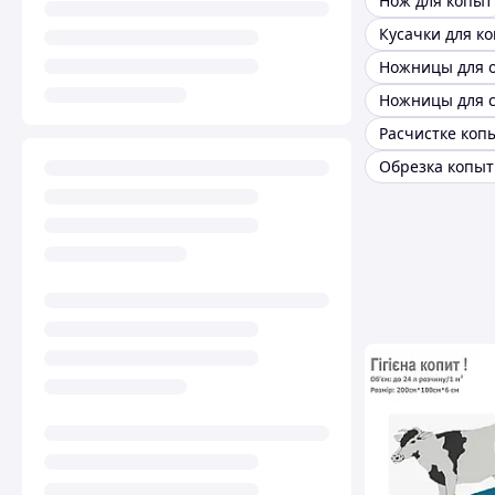
Нож для копыт
Расчистке коп
Обрезка копыт