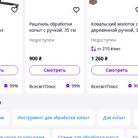
Рашпиль обработки
Ковальский молоток 
ыт
копыт с ручкой, 35 см
деревянной ручкой, 
x
Kerbl
см, Kerbl
Недоступен
Недоступен
210
от
₴
/мес
900
₴
1 260
₴
ть
Смотреть
Смотреть
99%
99%
9
ВсесвітПлюс
ВсесвітПлюс
е
ом
Инструмент для обработки копыт
Для копыт
я ухода за копытами
Станок для обработки копыт
Ко