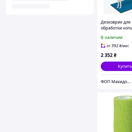
Дезковрик для
обработки коп
животных 100*
В наличии
392
от
₴
/мес
2 352
₴
Купит
ФОП Макидон Людмила Викторовна