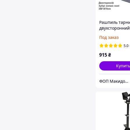
Рашпиль тарн
двухсторонний
35*3.6*0.8см б
Под заказ
для обработки
лошадей и кор
5.0
FARMA
915
₴
Купит
ФОП Макидон Людмила Викторовна