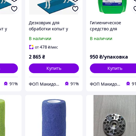
Дезковрик для
Гигиеническое
ыт у
обработки копыт у
средство для
200*6см
животных больших
обработки копыт Сте
В наличии
В наличии
пород 100*200*9см
Клин 5кг
478
от
₴
/мес
2 865
₴
950
₴/упаковка
ь
Купить
Купить
91%
91%
9
ФОП Макидон Людмила Викторовна
ФОП Макидон Людмила Викторовна