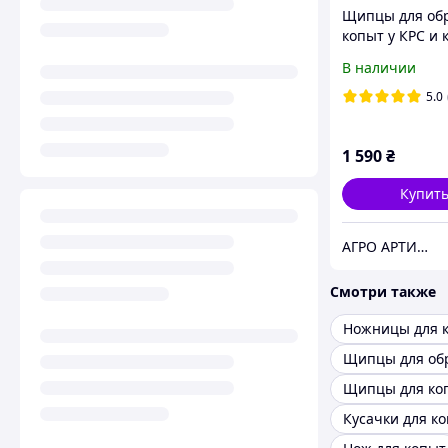
Щипцы для об
копыт у КРС и 
(торцевые)
В наличии
5.0
1 590
₴
Купит
АГРО АРТИМ - Ветеринарное оборудование и препараты для животноводства и птицеводства
Смотри также
Ножницы для 
Щипцы для ко
Кусачки для к