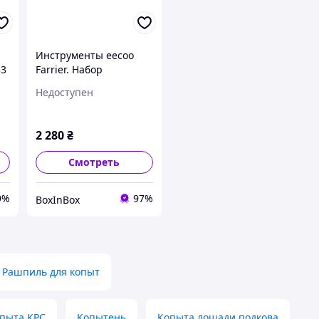
с
Инструменты eecoo
33
Farrier. Набор
триммеров для копыт
Недоступен
лошадей,
профессиональный
резак для копыт и
2 280
₴
ножницы
Смотреть
9%
97%
BoxInBox
Рашпиль для копыт
пыта КРС
Копытень
Копыта лошади подкова