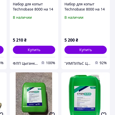
Набор для копыт
Набор для копыт
Technobase 8000 на 14
Technobase 8000 на 14
обработок
обработок
В наличии
В наличии
5 210
₴
5 200
₴
Купить
Купить
8%
100%
92%
ФЛП Цыганкова Татьяна Васильевна
"ИМПУЛЬС ЦИС" интернет-магазин