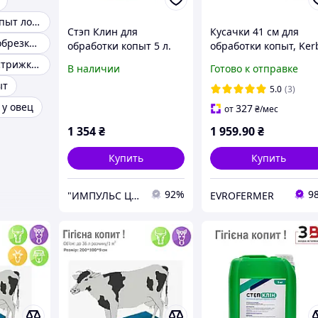
Кусачки для копыт лошадей
Стэп Клин для
Кусачки 41 см для
Ножницы для обрезки копыт лошадей
обработки копыт 5 л.
обработки копыт, Ker
Германия
Ножницы для стрижки копыт козам
В наличии
Готово к отправке
ыт
5.0
(3)
 у овец
327
от
₴
/мес
1 354
₴
1 959
.90
₴
Купить
Купить
92%
9
"ИМПУЛЬС ЦИС" интернет-магазин
EVROFERMER