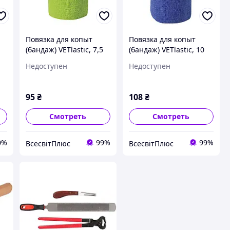
Повязка для копыт
Повязка для копыт
(бандаж) VETlastic, 7,5
(бандаж) VETlastic, 10
см
см
Недоступен
Недоступен
95
₴
108
₴
Смотреть
Смотреть
0%
99%
99%
ВсесвітПлюс
ВсесвітПлюс