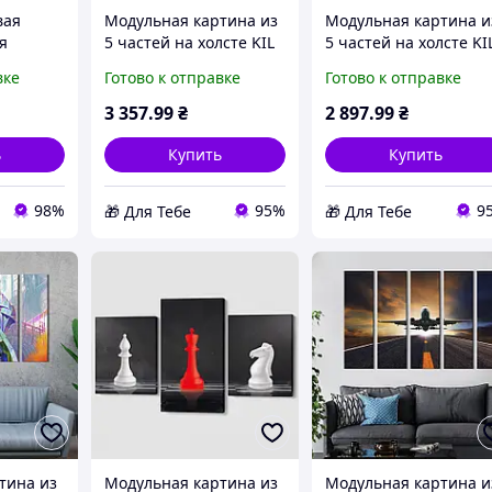
вая
Модульная картина из
Модульная картина и
я
5 частей на холсте KIL
5 частей на холсте KI
ngers
Art Абстракция у форме
Art Популярный
вке
Готово к отправке
Готово к отправке
еный
бабочки 155x95 см (14-
Бруклинский мост
75 мл
51) D6-2026
187x94 см (379-52) D5
3 357
.99
₴
2 897
.99
₴
2026
ь
Купить
Купить
98%
95%
9
🎁 Для Тебе
🎁 Для Тебе
тина из
Модульная картина из
Модульная картина и