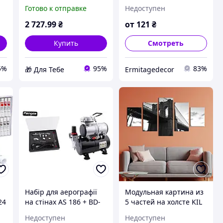
интерьера KIL Art
лепнины
Готово к отправке
Недоступен
Черепаха в море
149x106 см (M4_XL_629)
2 727
.99
₴
от
121
₴
D6-2026
Купить
Смотреть
5%
95%
83%
🎁 Для Тебе
Ermitagedecor
Набір для аерографії
Модульная картина из
24
на стінах AS 186 + BD-
5 частей на холсте KIL
183K, компресор з
Art Популярный
Недоступен
Недоступен
ресивером, конусні
Бруклинский мост