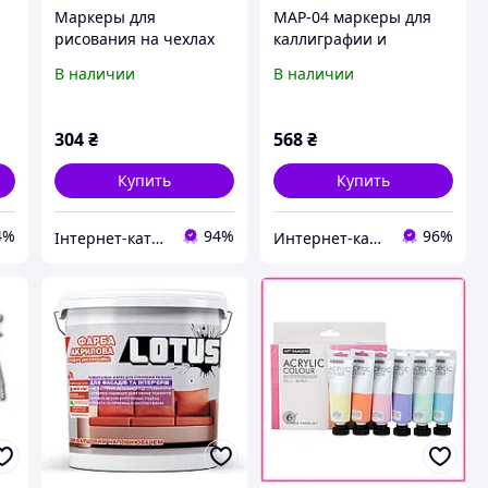
Маркеры для
MAP-04 маркеры для
рисования на чехлах
каллиграфии и
ли
телефонов и пластике
леттеринга 48 цветов
В наличии
В наличии
12 шт 28XC6910H7
H902104P
304
₴
568
₴
Купить
Купить
4%
94%
96%
Інтернет-каталог знижок "MODNO"
Интернет-ка​талог ски​д​​ок "ХО-РО-ШО!"