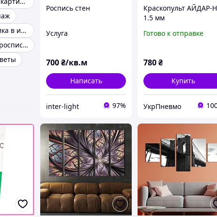
Декоративные картины
Роспись стен
Краскопульт АЙДАР-
паж
1.5 мм
Картины графика в интерьере
Услуга
Готово к отправке
Декоративная роспись стен
цветы
700
₴/кв.м
780
₴
Написать
Купить
97%
10
inter-light
УкрПневмо