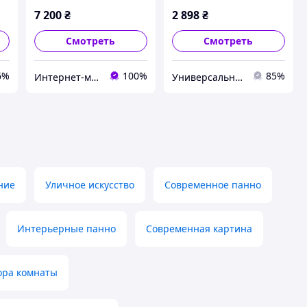
мл
сопла 0.3/0.5/0.8 мм.
187x94 см (379-52) D5-
7 200
₴
2 898
₴
2026
Смотреть
Смотреть
6%
100%
85%
Интернет-магазин "Spektr-V"
Универсальный Интернет-магазин POPULAR
ние
Уличное искусство
Современное панно
Интерьерные панно
Современная картина
ора комнаты