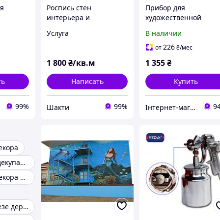
я
Роспись стен
Прибор для
интерьера и
художественной
экстерьера в Одессе.
росписи стен и мебе
Услуга
В наличии
 с
Абстракции. м2 без
81-8711, 7235A140EC
материалов
226
от
₴
/мес
1 800
₴/кв.м
1 355
₴
ть
Написать
Купить
99%
99%
9
Шакти
Інтернет-магазин KievMarket
екора
Картинки для декупажа
Картины для декора интерьера
Картина на срезе дерева