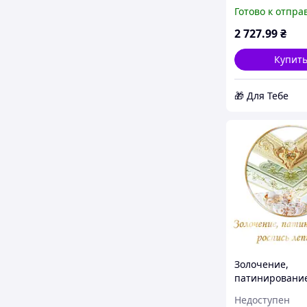
интерьера KIL 
Готово к отпра
Розовая пусты
149x106 см (M4
2 727
.99
₴
D6-2026
Купит
🎁 Для Тебе
Золочение,
патинировани
роспись лепн
Недоступен