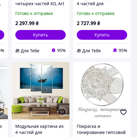
L
четырех частей KIL Art
4 частей для
Роскошный тигр
интерьера KIL Art
Готово к отправке
Готово к отправке
129x90 см (131-42) D5-
Одинокий маяк
2026
149x106 см (M4_XL_560)
2 297
.99
₴
2 727
.99
₴
D6-2026
Купить
Купить
5%
95%
95%
🎁 Для Тебе
🎁 Для Тебе
з
Модульная картина из
Покраска и
4 частей для
тонирование гипсовой