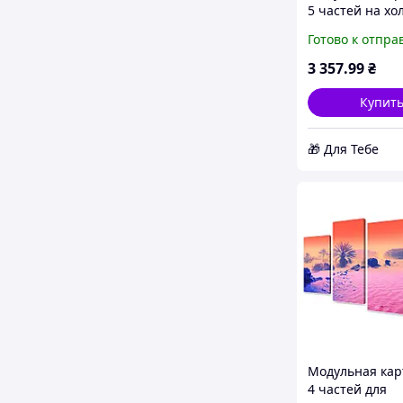
5 частей на хол
Art Аниме тян 
Готово к отпра
155x95 см (677-
2026
3 357
.99
₴
Купит
🎁 Для Тебе
Модульная кар
4 частей для