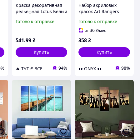
Н
Краска декоративная
Набор акриловых
рельефная Lotus Белый
красок Art Rangers
7 кг D13-2026
Pastel 6 цветов по 75
Готово к отправке
Готово к отправке
мл для декора по
дереву гипсу и
36
от
₴
/мес
скрапбукинга
541
.99
₴
358
₴
Купить
Купить
0%
94%
98%
🔥 ТУТ Є ВСЕ
♦♦ ONYX ♦♦