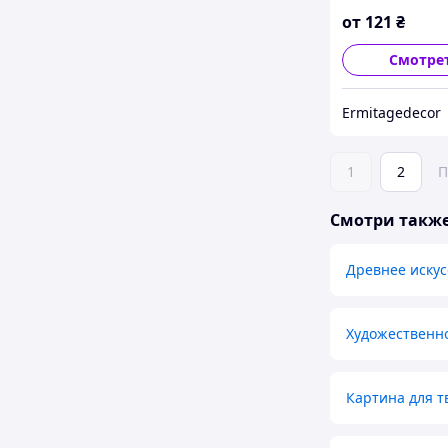
от
121
₴
Смотре
Ermitagedecor
1
2
П
Смотри такж
Древнее искус
Художественн
Картина для т