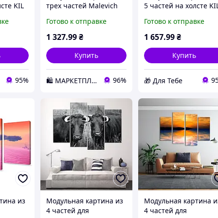
сте KIL
трех частей Malevich
5 частей на холсте KI
в городе
Store 96x60 см
Art Летящий самолёт
вке
Готово к отправке
Готово к отправке
51) D6-
Шахматы (MK322026)
на рассвете 87x50 см
D2-2026
(94-51) D5-2026
1 327
.99
₴
1 657
.99
₴
ь
Купить
Купить
95%
96%
9
🛍️ МАРКЕТПЛЕЙС DMD
🎁 Для Тебе
тина из
Модульная картина из
Модульная картина и
4 частей для
4 частей для