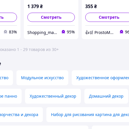
камне, в тубах по 12 
1 379
₴
355
₴
ть
Смотреть
Смотреть
83%
95%
9
Shopping_mania.ua
👍🛒 ProstoMarket 👍🛒 сеть интернет магазинов
оказано 1 - 29 товаров из 30+
е
ство
Модульное искусство
Художественное оформле
ое панно
Художественный декор
Домашний декор
ворчества и декора
Набор для рисования картина для дек