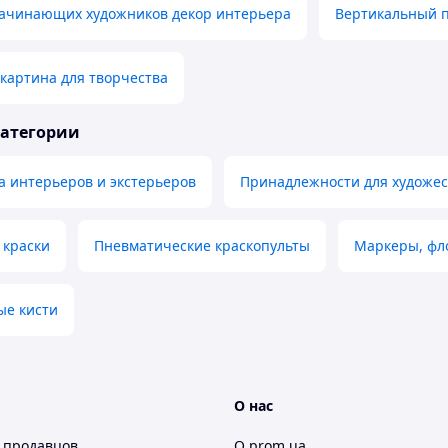
начинающих художников декор интерьера
Вертикальный п
картина для творчества
категории
а интерьеров и экстерьеров
Принадлежности для художес
 краски
Пневматические краскопульты
Маркеры, фл
ые кисти
О нас
 продавцов
О prom.ua