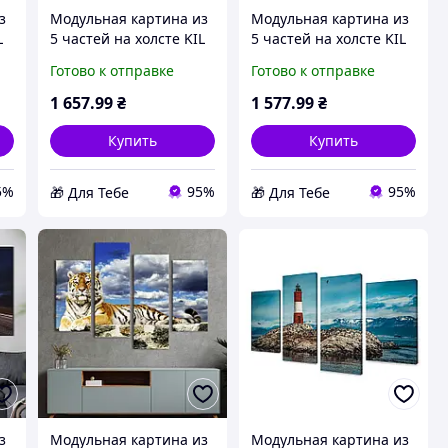
з
Модульная картина из
Модульная картина из
L
5 частей на холсте KIL
5 частей на холсте KIL
Art Мостик над
Art Религиозная
Готово к отправке
Готово к отправке
лазурной морской
процессия 112x54 см
-
водой 87x50 см (463-51)
(465-52) D6-2026
1 657
.99
₴
1 577
.99
₴
D6-2026
Купить
Купить
5%
95%
95%
🎁 Для Тебе
🎁 Для Тебе
з
Модульная картина из
Модульная картина из