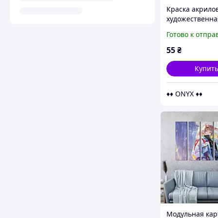
Краска акрило
художественна
матовая Art Ra
Готово к отпра
Green Mid зел
цвет в тюбике 
55
₴
для рисования
Купит
♦♦ ONYX ♦♦
Модульная кар