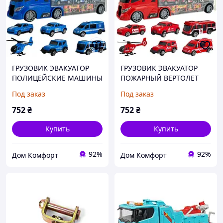
ГРУЗОВИК ЭВАКУАТОР
ГРУЗОВИК ЭВАКУАТОР
ПОЛИЦЕЙСКИЕ МАШИНЫ
ПОЖАРНЫЙ ВЕРТОЛЕТ
ГРУЗОВИК С МАШИНАМИ
ПОЖАРНАЯ МАШИНА
Под заказ
Под заказ
WOOPIE
WOOPIE ПУСКОВАЯ
УСТАНОВКА
752
₴
752
₴
Купить
Купить
92%
92%
Дом Комфорт
Дом Комфорт