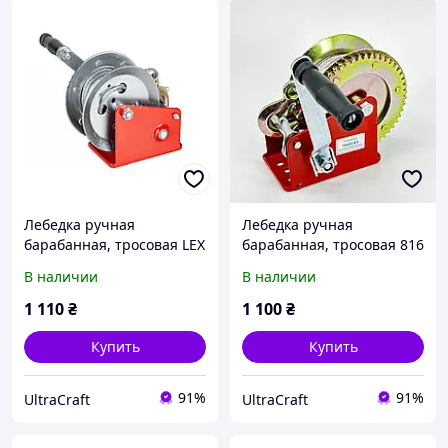
Лебедка ручная
Лебедка ручная
барабанная, тросовая LEX
барабанная, тросовая 816
816кг Чехия!
кг LEX LXHW816K
В наличии
В наличии
1 110
₴
1 100
₴
Купить
Купить
91%
91%
UltraCraft
UltraCraft