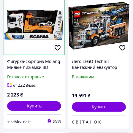
Фигурка-сюрприз Molang
Лего LEGO Technic
Милые пижамки 3D
Вантажний евакуатор
игрушка из матового
42128
Готово к отправке
В наличии
пластика для детей от 3
лет подарок в коллекцию
222
от
₴
/мес
2 223
₴
19 591
₴
Купить
Купить
99%
✨✨Mivo✨✨
С В І Т А Н О К