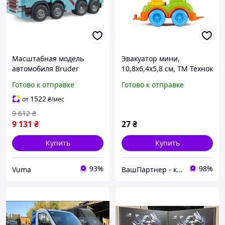
Масштабная модель
Эвакуатор мини,
автомобиля Bruder
10,8х6,4х5,8 см, ТМ Технок
Эвакуатор Scania Super
Готово к отправке
Готово к отправке
560R для грузовых авто
(03553) (U1177370_BR)
1522
от
₴
/мес
9 612
₴
9 131
₴
27
₴
Купить
Купить
93%
98%
Vuma
ВашПартнер - канцтовары, игрушки и детская книга, бытовая химия