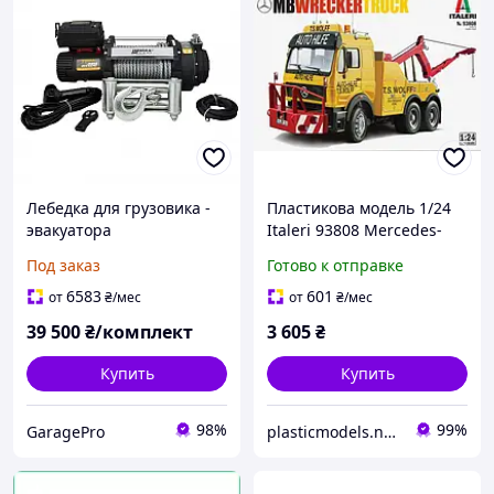
Лебедка для грузовика -
Пластикова модель 1/24
эвакуатора
Italeri 93808 Mercedes-
KangarooWinch 18000
Benz вантажівка-
Под заказ
Готово к отправке
Extreme 24В (8182 кг)
евакуатор
6583
601
от
₴
/мес
от
₴
/мес
39 500
₴/комплект
3 605
₴
Купить
Купить
98%
99%
GaragePro
plasticmodels.net.ua