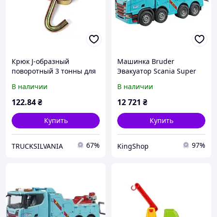
Крюк J-образный
Машинка Bruder
поворотный 3 тонны для
Эвакуатор Scania Super
строп, троса и
560R для грузовых авто
В наличии
В наличии
эвакуатора, грузовой
(03553)
буксировочный крюк
122
.84
₴
12 721
₴
Купить
Купить
67%
97%
TRUCKSILVANIA
KingShop