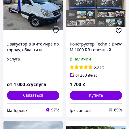
Эвакуатор в Житомире по
Конструктор Technic BMW
городу, области и
M 1000 RR гоночный
Украине круглосуточно
мотоцикл 1920 деталей
Услуга
В наличии
24/7
сумісний з ЛЕГО LEGO
42130
5.0
(7)
283
от
₴
/мес
от
1 000
₴/услуга
1 700
₴
Связаться
Купить
97%
89%
kladopoisk
lpx.com.ua