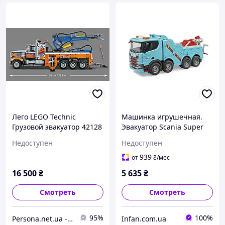
Лего LEGO Technic
Машинка игрушечная.
Грузовой эвакуатор 42128
Эвакуатор Scania Super
560R для грузовых авто
Недоступен
Недоступен
art - 03553 BRUDER
939
от
₴
/мес
16 500
₴
5 635
₴
Смотреть
Смотреть
95%
100%
Persona.net.ua - интернет магазин электроники и аксессуаров
Infan.com.ua