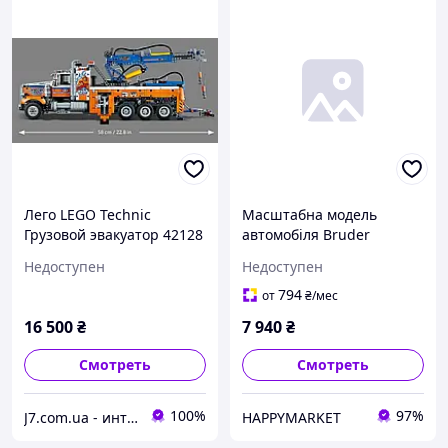
Лего LEGO Technic
Масштабна модель
Грузовой эвакуатор 42128
автомобіля Bruder
Евакуатор Scania Super
Недоступен
Недоступен
560R для вантажних авто
(03553)
794
от
₴
/мес
16 500
₴
7 940
₴
Смотреть
Смотреть
100%
97%
J7.com.ua - интернет магазин электроники и аксессуаров
HAPPYMARKET