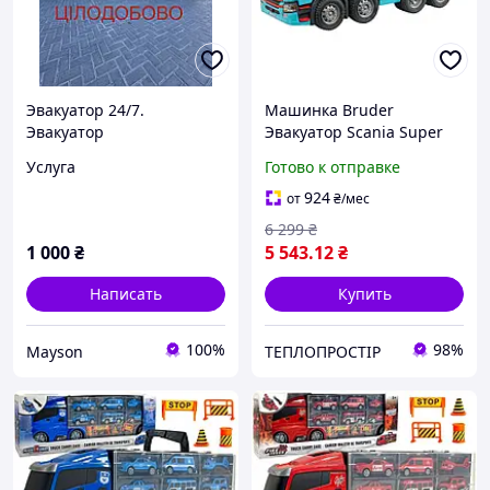
Эвакуатор 24/7.
Машинка Bruder
Эвакуатор
Эвакуатор Scania Super
Кропивницкий.
560R для грузовых авто
Услуга
Готово к отправке
Перевозка автомобилей и
(03553)
техники
924
от
₴
/мес
6 299
₴
1 000
₴
5 543
.12
₴
Написать
Купить
100%
98%
Mayson
ТЕПЛОПРОСТІР