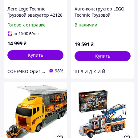
Лего Lego Technic
Авто-конструктор LEGO
Грузовой эвакуатор 42128
Technic Грузовой
эвакуатор 42128
Готово к отправке
В наличии
1500
от
₴
/мес
14 999
₴
19 591
₴
Купить
Купить
98%
СОНЕЧКО Оригінальні дитячі іграшки
Ш В И Д К И Й