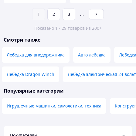
1
2
3
...
Показано 1 - 29 товаров из 200+
Смотри также
Лебедка для внедорожника
Авто лебедка
Лебедка
Лебедка Dragon Winch
Лебедка электрическая 24 воль
Популярные категории
Игрушечные машинки, самолетики, техника
Конструк
Покупателям