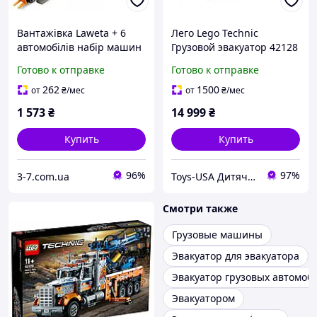
Вантажівка Laweta + 6
Лего Lego Technic
автомобілів набір машин
Грузовой эвакуатор 42128
Xl вантажний евакуатор
Готово к отправке
Готово к отправке
легкові будівельна
техніка 6 шт Doris
262
1500
от
₴
/мес
от
₴
/мес
1 573
₴
14 999
₴
Купить
Купить
96%
97%
3-7.com.ua
Toys-USA Дитячі іграшки зі США та Європи
Смотри также
Грузовые машины
Эвакуатор для эвакуатора
Эвакуатор грузовых автомоб
Эвакуатором