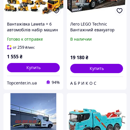
Вантажівка Laweta + 6
Лего LEGO Technic
автомобілів набір машин
Вантажний евакуатор
Xl вантажний евакуатор
42128
Готово к отправке
В наличии
легкові будівельна
техніка 6 шт Doris
259
от
₴
/мес
1 555
₴
19 180
₴
Купить
Купить
94%
Topcenter.in.ua
А Б Р И К О С