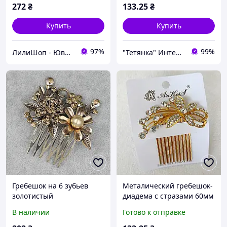
листочки 6,5х10,5 см
272
₴
133
.25
₴
Купить
Купить
97%
99%
ЛилиШоп - Ювелирные украшения и аксессуары, подарочная упаковка
"Тетянка" Интернет-магазин
Гребешок на 6 зубьев
Металический гребешок-
золотистый
диадема с стразами 60мм
металический для волос с
золотистый
В наличии
Готово к отправке
бусинами и золотистыми
камнями цветочек 6х4,5