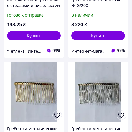
с стразами и висюльками
№ G/200
70мм
Готово к отправке
В наличии
133
.25
₴
3 220
₴
Купить
Купить
99%
97%
"Тетянка" Интернет-магазин
Интернет-магазин швейной фурнитуры "FYRNIBOX"
Гребешки металические
Гребешки металические