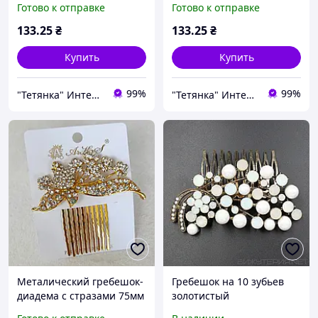
Готово к отправке
Готово к отправке
133
.25
₴
133
.25
₴
Купить
Купить
99%
99%
"Тетянка" Интернет-магазин
"Тетянка" Интернет-магазин
Металический гребешок-
Гребешок на 10 зубьев
диадема с стразами 75мм
золотистый
золотистый
металический с