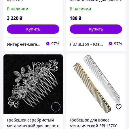
кристаллами цветочками
В наличии
В наличии
лепестки размер 10х4 см
на 10 зубьев
3 220
₴
188
₴
Купить
Купить
97%
97%
Интернет-магазин швейной фурнитуры "FYRNIBOX"
ЛилиШоп - Ювелирные украшения и аксессуары, подарочная упаковка
Гребешок серебристый
Гребешок для волос
металический для волос с
металический SPL13700