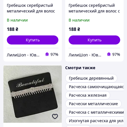
Гребешок серебристый
Гребешок серебристый
металический для волос
металический для волос с
со стразами с большой
камнями цветочки с
В наличии
В наличии
жемчужиной цветочек
бабочками размер 10х4
лепестки размер 10х4 см
см на 10 зубьев
188
₴
188
₴
Купить
Купить
97%
97%
ЛилиШоп - Ювелирные украшения и аксессуары, подарочная упаковка
ЛилиШоп - Ювелирные украшения и аксессуары, подарочная упаковка
Смотри также
Гребешок деревянный
Расческа самоочищающаяся
Расческа железная
Расчески металлические
Расческа с металлическими 
Изогнутая расческа для укла