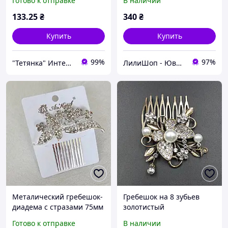
Готово к отправке
В наличии
жемчужинами и горным
хрусталём веточка 7х10
133
.25
₴
340
₴
см
Купить
Купить
99%
97%
"Тетянка" Интернет-магазин
ЛилиШоп - Ювелирные украшения и аксессуары, подарочная упаковка
Металический гребешок-
Гребешок на 8 зубьев
диадема с стразами 75мм
золотистый
серебристый
металический для волос с
Готово к отправке
В наличии
белым жемчугом и