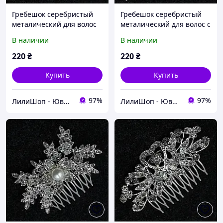
Гребешок серебристый
Гребешок серебристый
металический для волос
металический для волос с
со стразами с большой
кристаллами с большой
В наличии
В наличии
жемчужиной большой
жемчужиной цветочек
цветочек размер 13х9 см
лепестки размер 13х9см
220
₴
220
₴
Купить
Купить
97%
97%
ЛилиШоп - Ювелирные украшения и аксессуары, подарочная упаковка
ЛилиШоп - Ювелирные украшения и аксессуары, подарочная упаковка