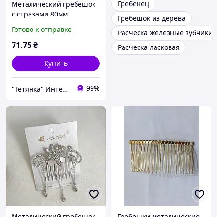
Гребенец
Металический гребешок
с стразами 80мм
Гребешок из дерева
Готово к отправке
Расческа железные зубчики
71
.75
₴
Расческа ласковая
Купить
99%
"Тетянка" Интернет-магазин
Металический гребешок
Гребешки металические