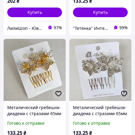
202
₴
133
.25
₴
см
Купить
Купить
97%
99%
ЛилиШоп - Ювелирные украшения и аксессуары, подарочная упаковка
"Тетянка" Интернет-магазин
Металический гребешок-
Металический гребешок-
диадема с стразами 65мм
диадема с стразами 65мм
золотистый
серебристый
Готово к отправке
Готово к отправке
133
.25
₴
133
.25
₴