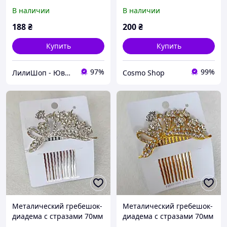
камнями цветочками
В наличии
В наличии
завитушки размер 10х4
см на 10 зубьев
188
₴
200
₴
Купить
Купить
97%
99%
ЛилиШоп - Ювелирные украшения и аксессуары, подарочная упаковка
Cosmo Shop
Металический гребешок-
Металический гребешок-
диадема с стразами 70мм
диадема с стразами 70мм
серебристый
золотистый