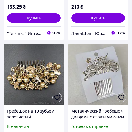
камнями бабочка 5,5х7,5
133
.25
₴
210
₴
см
Купить
Купить
99%
97%
"Тетянка" Интернет-магазин
ЛилиШоп - Ювелирные украшения и аксессуары, подарочная упаковка
Гребешок на 10 зубьем
Металический гребешок-
золотистый
диадема с стразами 60мм
металический для волос с
серебристый
В наличии
Готово к отправке
жемчужинами и камнями