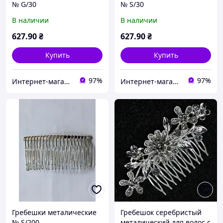
№ G/30
№ S/30
В наличии
В наличии
627
.90
₴
627
.90
₴
Купить
Купить
97%
97%
Интернет-магазин швейной фурнитуры "FYRNIBOX"
Интернет-магазин швейной фурнитуры "FYRNIBOX"
Гребешки металические
Гребешок серебристый
№ S/200
металический для волос с