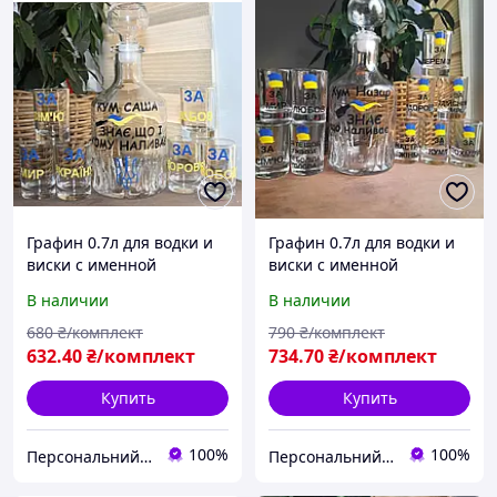
Графин 0.7л для водки и
Графин 0.7л для водки и
виски с именной
виски с именной
надписью и набор
надписью и набор
В наличии
В наличии
патриотических рюмок
патриотических рюмок
(10шт)
680
₴/комплект
790
₴/комплект
632
.40
₴/комплект
734
.70
₴/комплект
Купить
Купить
100%
100%
Персональний Друк
Персональний Друк