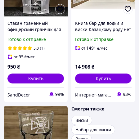
Стакан граненный
Книга бар для водки и
офицерский гранчак для
виски Казацкому роду нет
водки и виски с
перевода, 290 мл, 50 мл
Готово к отправке
Готово к отправке
гравировкой
(187-3000)
Национальная полиция
1491
5.0
(1)
от
₴
/мес
со шкалой и с погоном
95
от
₴
/мес
950
₴
14 908
₴
Купить
Купить
99%
93%
SandDecor
Интернет-магазин подарков Present4you
Смотри также
Виски
Набор для виски
Водка