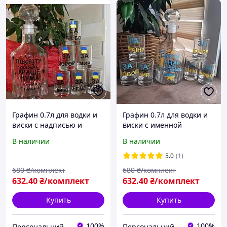
Графин 0.7л для водки и
Графин 0.7л для водки и
виски с надписью и
виски с именной
набор патриотических
надписью и набор рюмок
В наличии
В наличии
рюмок
5.0
(1)
680
₴/комплект
680
₴/комплект
632
.40
₴/комплект
632
.40
₴/комплект
Купить
Купить
100%
100%
Персональний Друк
Персональний Друк