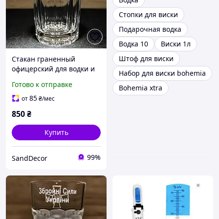
Стопки для виски
Подарочная водка
Водка 10
Виски 1л
Штоф для виски
Стакан граненный
офицерский для водки и
Набор для виски bohemia
виски с гравировкой
Готово к отправке
Bohemia xtra
логотипа СБУ и текста на
две стороны
85
от
₴
/мес
850
₴
Купить
99%
SandDecor