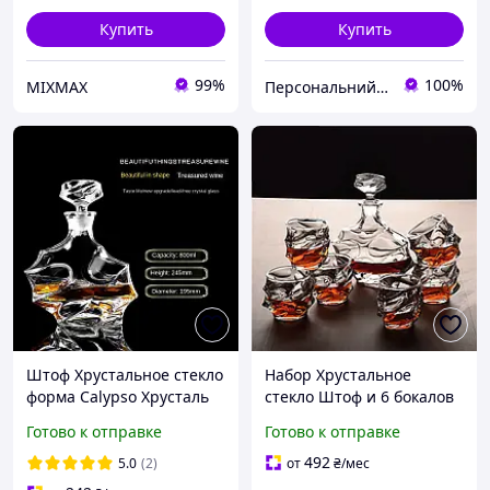
Купить
Купить
99%
100%
MIXMAX
Персональний Друк
Штоф Хрустальное стекло
Набор Хрустальное
форма Calypso Хрусталь
стекло Штоф и 6 бокалов
Декантер Графин для
форма Calypso Хрусталь
Готово к отправке
Готово к отправке
виски бренди водки
Декантер Графин бокалы
для виски водки
492
5.0
(2)
от
₴
/мес