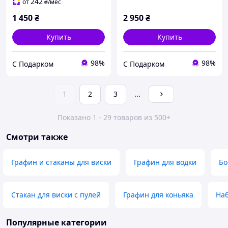
242
от
₴
/мес
1 450
₴
2 950
₴
Купить
Купить
98%
98%
С Подарком
С Подарком
1
2
3
...
Показано 1 - 29 товаров из 500+
Смотри также
Графин и стаканы для виски
Графин для водки
Бо
Стакан для виски с пулей
Графин для коньяка
Наб
Популярные категории