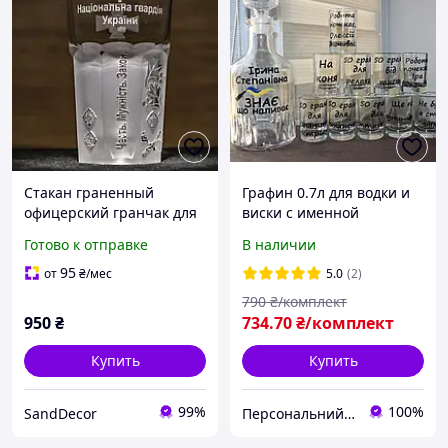
Стакан граненный
Графин 0.7л для водки и
офицерский гранчак для
виски с именной
водки и виски с
надписью "Ірина
Готово к отправке
В наличии
гравировкой эмблемы
Степанівна ЗНАЄ, що
НГУ Национальная
наливає" и набор рюмок
95
от
₴
/мес
5.0
(2)
гвардия Украины
(10шт)
790
₴/комплект
950
₴
734
.70
₴/комплект
Купить
Купить
99%
100%
SandDecor
Персональний Друк