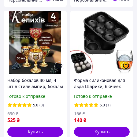
Набор бокалов 30 мл, 4
Форма силиконовая для
шт в стиле ампир, бокалы
льда Шарики, 6 ячеек
для виски, водки, текилы,
4.5см двойная Ice Ball для
Готово к отправке
Готово к отправке
рома или абсента
виски
5.0
(3)
5.0
(1)
690
₴
166
₴
525
₴
140
₴
Купить
Купить