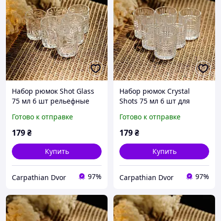
Набор рюмок Shot Glass
Набор рюмок Crystal
75 мл 6 шт рельефные
Shots 75 мл 6 шт для
стеклянные стопки для
водки виски и крепких
Готово к отправке
Готово к отправке
водки виски и шотов
напитков стеклянные
стопки
179
₴
179
₴
Купить
Купить
97%
97%
Carpathian Dvor
Carpathian Dvor