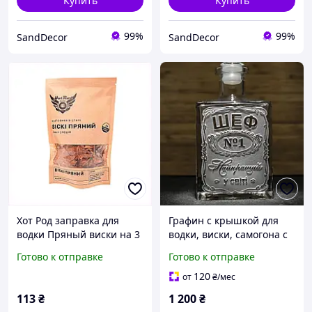
Купить
Купить
99%
99%
SandDecor
SandDecor
Хот Род заправка для
Графин с крышкой для
водки Пряный виски на 3
водки, виски, самогона с
литра B8919X071
гравировкой ШЕФ №1
Готово к отправке
Готово к отправке
Самый Лучший в мире
0,5Л
120
от
₴
/мес
113
₴
1 200
₴