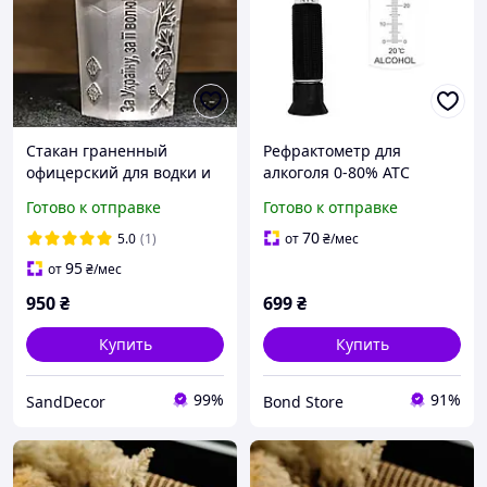
Стакан граненный
Рефрактометр для
офицерский для водки и
алкоголя 0-80% ATC
виски с гравировкой
(спиртометр оптический)
Готово к отправке
Готово к отправке
эмблемы ЗСУ
для водки, виски, ликера
и Baijiu
70
5.0
(1)
от
₴
/мес
95
от
₴
/мес
950
₴
699
₴
Купить
Купить
99%
91%
SandDecor
Bond Store