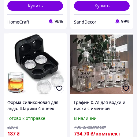
Купить
Купить
96%
99%
HomeCraft
SandDecor
Форма силиконовая для
Графин 0.7л для водки и
льда. Шарики 4 ячеек
виски с именной
4.5см двойная. Ice Ball
надписью и набор рюмок
Готово к отправке
В наличии
для виски
(10шт)
220
₴
790
₴/комплект
187
₴
734
.70
₴/комплект