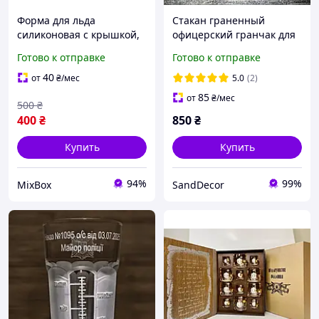
Форма для льда
Стакан граненный
силиконовая с крышкой,
офицерский гранчак для
3 ячейки, без BPA,
водки и виски с
Готово к отправке
Готово к отправке
большие
гравировкой
цилиндрические кубики
Национальная полиция
40
от
₴
/мес
5.0
(2)
льда для виски,
на две стороны
85
от
₴
/мес
500
₴
коктейлей и напитков
400
₴
850
₴
Купить
Купить
94%
99%
MixBox
SandDecor