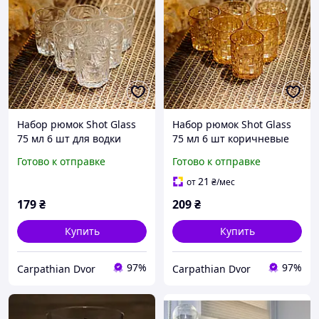
Набор рюмок Shot Glass
Набор рюмок Shot Glass
75 мл 6 шт для водки
75 мл 6 шт коричневые
виски и крепких напитков
для водки виски и
Готово к отправке
Готово к отправке
стеклянные стопки
крепких напитков
стеклянные стопки
21
от
₴
/мес
179
₴
209
₴
Купить
Купить
97%
97%
Carpathian Dvor
Carpathian Dvor