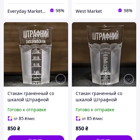
98%
98%
Everyday Market 0965612251
West Market
Стакан граненный со
Стакан граненный со
шкалой Штрафной
шкалой Штрафной
гранчак за опоздание для
гранчак - перебил
Готово к отправке
Готово к отправке
водки и виски с
тостующего для водки и
гравировкой
виски с гравировкой
85
85
от
₴
/мес
от
₴
/мес
850
₴
850
₴