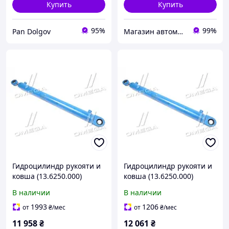
Купить
Купить
95%
99%
Pan Dolgov
Магазин автомобильных деталей
Гидроцилиндр рукояти и
Гидроцилиндр рукояти и
ковша (13.6250.000)
ковша (13.6250.000)
Борекс,
Борекс,
В наличии
В наличии
ЭО-2621А,В,В1,В2,-2203,-2
ЭО-2621А,В,В1,В2,-2203,-2
626 (пр-во ВЗТА)
626 (пр-во ВЗТА)
1993
1206
от
₴
/мес
от
₴
/мес
Ц80.50.700.01.30.
Ц80.50.700.01.30.
11 958
₴
12 061
₴