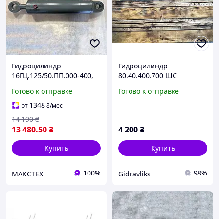
Гидроцилиндр
Гидроцилиндр
16ГЦ.125/50.ПП.000-400,
80.40.400.700 ШС
Рулевое управление,
(импортный вариант
Готово к отправке
Готово к отправке
Задняя навеска Трактор
UBG)
К-700, 700А.34.29
1348
от
₴
/мес
14 190
₴
13 480
.50
₴
4 200
₴
Купить
Купить
100%
98%
МАКСТЕХ
Gidravliks