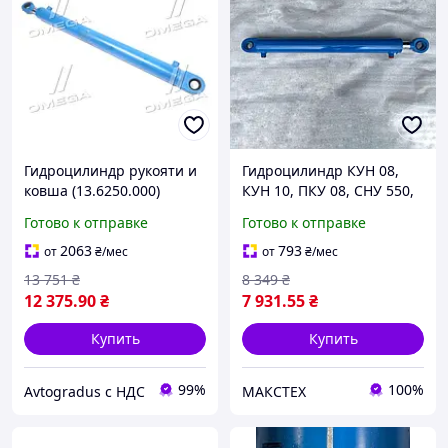
Гидроцилиндр рукояти и
Гидроцилиндр КУН 08,
ковша (13.6250.000)
КУН 10, ПКУ 08, СНУ 550,
Борекс,
ПСБ 800, ТО 49,
Готово к отправке
Готово к отправке
ЭО-2621А,В,В1,В2,-2203,-2
80/50х700.3.11 (1000),
626 (пр-во ВЗТА)
подъема стрелы/рамы
2063
793
от
₴
/мес
от
₴
/мес
Ц80.50.700.01.30.
13 751
₴
8 349
₴
12 375
.90
₴
7 931
.55
₴
Купить
Купить
99%
100%
Avtogradus с НДС
МАКСТЕХ