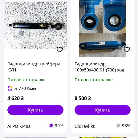
Гидроцилиндр грейфера
Гидроцилиндр
КУН
100х50х400.01 (700) ход
ПКУ-0.8,СНУ-550,ПСБ-800,
штока 400 мм для бороны
Готово к отправке
Готово к отправке
КУН-10 ГЦ80.40.400.700
БДВП-6,3 и АКПН-6
(Красилов)
770
от
₴
/мес
4 620
₴
8 500
₴
Купить
Купить
99%
98%
АГРО КИЇВ
Gidravliks