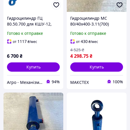
Гидроцилиндр ГЦ
Гидроцилиндр МС
80.50.700 для КШУ-12,
80/40х400-3.11(700)
КУН, ПКУ, СНУ 550, ПСБ
Готово к отправке
Готово к отправке
800, ТО 49 и
сельхозмашин
1117
430
от
₴
/мес
от
₴
/мес
4 525
₴
6 700
₴
4 298
.75
₴
Купить
Купить
94%
100%
Агро - Механізм. Запчастини та комплектуючі до сільськогосподарської техніки
МАКСТЕХ