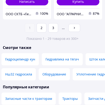
Написать
Купить
100%
87%
ООО СКТБ «Гидромодуль»
ООО "АГРАРНИК ТС", г. Харьков
1
2
3
...
Показано 1 - 29 товаров из 300+
Смотри также
Гидроцилиндр кун
Гидравлика на тягач
Шток ка
Нш32 гидросила
Оборудование
Уплотнение гидр
Популярные категории
Запасные части к тракторам
Тракторы
Запчасти 