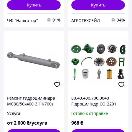
Купить
Купить
91%
94%
ЧФ "Навігатор"
АГРОТЕХСЕЙЛ
Ремонт гидроцилиндра
80.40.400.700.0040
МС80/50х400-3.11(700)
Гідроциліндр ЄО-2201
Україна
Услуга
Готово к отправке
от
2 000
₴/услуга
968
₴