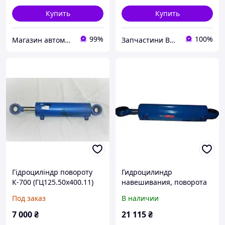
Купить
Купить
99%
100%
Магазин автомобильных деталей
Запчастини ВСІМ
Гідроциліндр повороту
Гидроцилиндр
К-700 (ГЦ125.50х400.11)
навешивания, поворота
К-700 (вир-во Гидросила)
Под заказ
В наличии
| МС125/50х400-4.11(797)
7 000
₴
21 115
₴