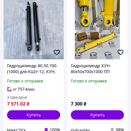
Гидроцилиндр 80.50.700
Гидроцилиндр КУН
(1000) для КШУ-12, КУН,
80х50х700х1000 ПП
ПКУ, с/х машины
МС80/50х700-3(4).22(1000)
Готово к отправке
Готово к отправке
757
от
₴
/мес
7 969
.50
₴
7 571
.02
₴
7 300
₴
Купить
Купить
100%
98%
МАКСТЕХ
Gidravliks