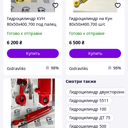
Гидроцилиндр КУН
Гидроцилиндр на Кун
80х50х400.700 под палец
80х50х400.700 ш/с
МС80/50х400-3(4).22(700)
МС80/50х400-3(4).11(700)
Готово к отправке
Готово к отправке
6 200
₴
6 500
₴
Купить
Купить
98%
98%
Gidravliks
Gidravliks
Смотри также
Гидроцилиндр двухсторонни
Гидроцилиндр 5511
Гидроцилиндр 100
Гидроцилиндр ДТ 75
Гидроцилиндр 500