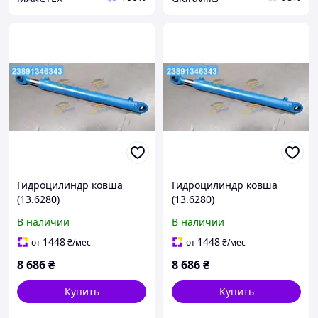
Гидроцилиндр ковша
Гидроцилиндр ковша
(13.6280)
(13.6280)
ЭО-2628,2629,2201,2203,
ЭО-2628,2629,2201,2203,
В наличии
В наличии
2626 (пр-во ВЗТА)
2626 (пр-во ВЗТА)
Ц80.50.700.01.30.1 UA22
Ц80.50.700.01.30.1 UA22
1448
1448
от
₴
/мес
от
₴
/мес
8 686
₴
8 686
₴
Купить
Купить