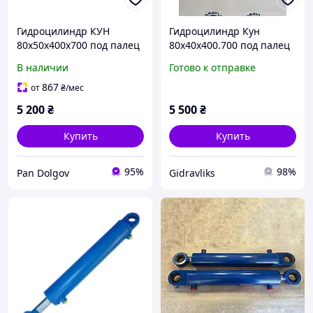
Гидроцилиндр КУН
Гидроцилиндр Кун
80х50х400х700 под палец
80х40х400.700 под палец
40мм
МС80/40х400-3(4).22(700)
В наличии
Готово к отправке
867
от
₴
/мес
5 200
₴
5 500
₴
Купить
Купить
95%
98%
Pan Dolgov
Gidravliks