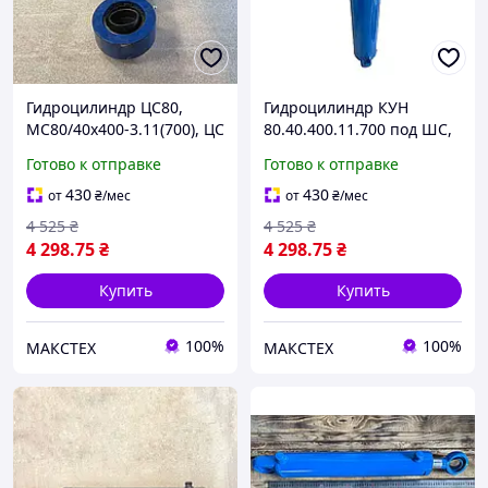
Гидроцилиндр ЦС80,
Гидроцилиндр КУН
МС80/40х400-3.11(700), ЦС
80.40.400.11.700 под ШС,
80х40х400-3.11(700)
ковша ПКУ-0.8, СНУ-550,
Готово к отправке
Готово к отправке
ПСБ-800, КУН-10
430
430
от
₴
/мес
от
₴
/мес
4 525
₴
4 525
₴
4 298
.75
₴
4 298
.75
₴
Купить
Купить
100%
100%
МАКСТЕХ
МАКСТЕХ