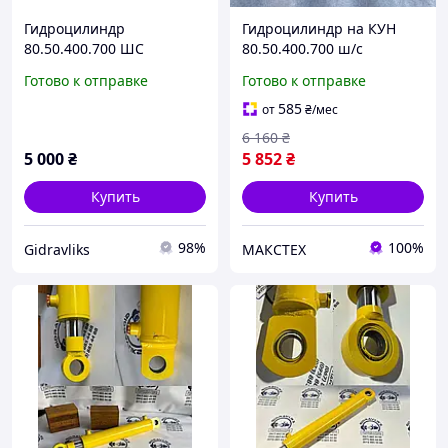
Гидроцилиндр
Гидроцилиндр на КУН
80.50.400.700 ШС
80.50.400.700 ш/с
(импортный вариант
МС80/50х400-3(4).11(700)
Готово к отправке
Готово к отправке
UBG)
585
от
₴
/мес
6 160
₴
5 000
₴
5 852
₴
Купить
Купить
98%
100%
Gidravliks
МАКСТЕХ