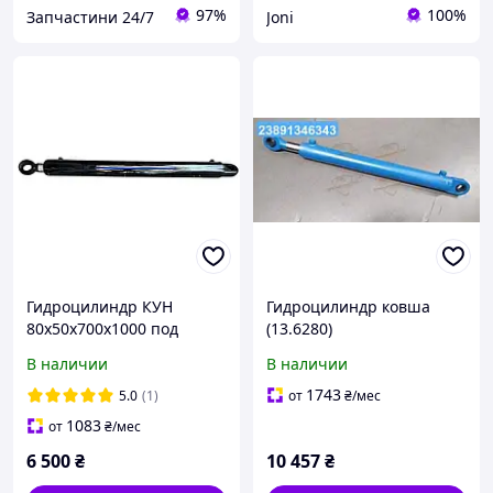
97%
100%
Запчастини 24/7
Joni
Гидроцилиндр КУН
Гидроцилиндр ковша
80х50х700х1000 под
(13.6280)
палец 40мм
ЭО-2628,2629,2201,2203,
В наличии
В наличии
2626 (пр-во ВЗТА)
Ц80.50.700.01.30.1 UA22
1743
5.0
(1)
от
₴
/мес
1083
от
₴
/мес
6 500
₴
10 457
₴