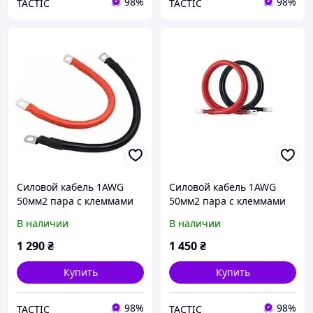
98%
98%
TACTIC
TACTIC
Силовой кабель 1AWG
Силовой кабель 1AWG
50мм2 пара с клеммами
50мм2 пара с клеммами
М8 провод, медь,
М8 провод, медь,
В наличии
В наличии
многожильный, для
многожильный, для
соединения АКБ
соединения АКБ
1 290
₴
1 450
₴
(перемычка) длина 40см
(перемычка) длина 50см
Купить
Купить
98%
98%
TACTIC
TACTIC