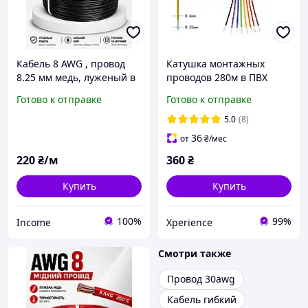
Кабель 8 AWG , провод
Катушка монтажных
8.25 мм медь, луженый в
проводов 280м в ПВХ
силиконовой изоляции ,
изоляции 30 AWG 8
Готово к отправке
Готово к отправке
1м , многожильный ,
цветов
черный
5.0
(8)
36
от
₴
/мес
220
₴/м
360
₴
Купить
Купить
100%
99%
Income
Xperience
Смотри также
Провод 30awg
Кабель гибкий