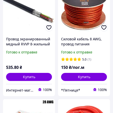
Провод экранированный
Силовой кабель 8 AWG,
медный RVVP 8-жильный
провод питания
1мм2/17AWG
усилителя,
Готово к отправке
Готово к отправке
автомобильный кабель
Voice SPC-8
5.0
(1)
535
.80
₴
150
₴/пог.м
Купить
Купить
100%
100%
Интернет-магазин "TRACKER-PI.COM.UA"
*Пятниця*