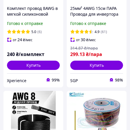
Комплект провод 8AWG в
25мм² 4AWG 15см ПАРА
мягкой силиконовой
Провода для инвертора
термостойкой изоляции:
аккумулятора Клемма
Готово к отправке
Готово к отправке
красный (0,5м) + черный
Клемма 25/8мм Силовые
(0,5м)
медные кабеля
5.0
(6)
4.9
(61)
24
30
от
₴
/мес
от
₴
/мес
314
.87
₴/пара
240
₴/комплект
299
.13
₴/пара
Купить
Купить
99%
98%
Xperience
SGP