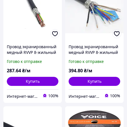
Провод экранированный
Провод экранированный
медный RVVP 8-жильный
медный RVVP 8-жильный
0.5мм2/20AWG
0.75мм2/18AWG
Готово к отправке
Готово к отправке
287
.64
₴/м
394
.80
₴/м
Купить
Купить
100%
100%
Интернет-магазин "TRACKER-PI.COM.UA"
Интернет-магазин "TRACKER-PI.COM.UA"