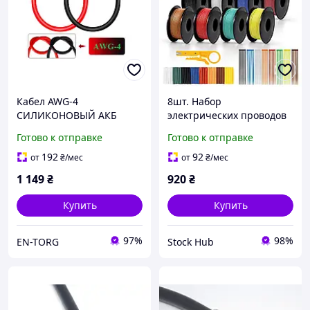
Кабел AWG-4
8шт. Набор
СИЛИКОНОВЫЙ АКБ
электрических проводов
длина 20см, провод
5м LightingWill LTW-GJX-
Готово к отправке
Готово к отправке
медный 25мм2 с
18AWG-5M-DE Провода
клеммами М8(медь) 2 шт
для радиоуправляемых
192
92
от
₴
/мес
от
₴
/мес
моделей
1 149
₴
920
₴
Купить
Купить
97%
98%
EN-TORG
Stock Hub