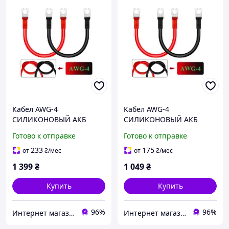
Кабел AWG-4
Кабел AWG-4
СИЛИКОНОВЫЙ АКБ
СИЛИКОНОВЫЙ АКБ
длина 30см, провод
длина 20см, провод
Готово к отправке
Готово к отправке
медный 25мм2 с
медный 25мм2 с
клеммами М8(медь) 2 шт
клеммами М8(медь) 2 шт
233
175
от
₴
/мес
от
₴
/мес
1 399
₴
1 049
₴
Купить
Купить
96%
96%
Интернет магазин GSM-V
Интернет магазин GSM-V