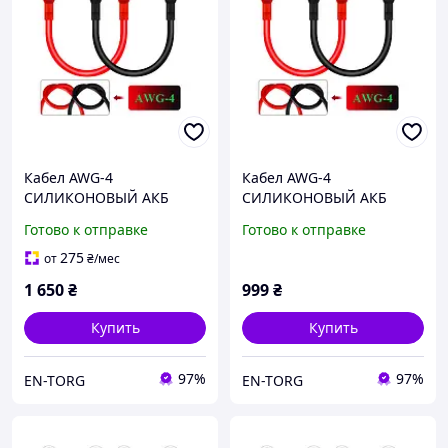
Кабел AWG-4
Кабел AWG-4
СИЛИКОНОВЫЙ АКБ
СИЛИКОНОВЫЙ АКБ
длина 50см, провод
длина 20см, провод
Готово к отправке
Готово к отправке
медный 25мм2 с
медный 25мм2 с
клеммами М8(медь) 2 шт
клеммами М8(медь) 2 шт
275
от
₴
/мес
1 650
₴
999
₴
Купить
Купить
97%
97%
EN-TORG
EN-TORG