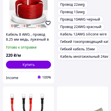
Провод 22awg
Провод 13awg
Провод 10AWG черный
Провод 22AWG красный
Кабель 12AWG silicone wire
Кабель 8 AWG , провод
8.25 мм медь, луженый в
Гибкий токопроводящий каб
силиконовой изоляции ,
Готово к отправке
Гибкий кабель 35мм
1м , многожильный ,
красный
220
₴/м
Кабель многожильный 24awg
Купить
100%
Income