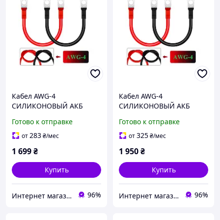
Кабел AWG-4
Кабел AWG-4
СИЛИКОНОВЫЙ АКБ
СИЛИКОНОВЫЙ АКБ
длина 50см, провод
длина 100см, провод
Готово к отправке
Готово к отправке
медный 25мм2 с
медный 25мм2 с
клеммами М8(медь) 2 шт
клеммами М8(медь) 2 шт
283
325
от
₴
/мес
от
₴
/мес
1 699
₴
1 950
₴
Купить
Купить
96%
96%
Интернет магазин GSM-V
Интернет магазин GSM-V