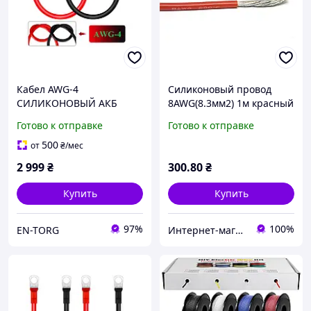
Кабел AWG-4
Силиконовый провод
СИЛИКОНОВЫЙ АКБ
8AWG(8.3мм2) 1м красный
длина 150см, провод
монтажный
Готово к отправке
Готово к отправке
медный 25мм2 с
клеммами М8(медь) 2 шт
500
от
₴
/мес
2 999
₴
300
.80
₴
Купить
Купить
97%
100%
EN-TORG
Интернет-магазин "TRACKER-PI.COM.UA"