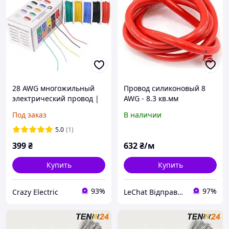
28 AWG многожильный
Провод силиконовый 8
электрический провод |
AWG - 8.3 кв.мм
Лужёная медь | Гибкий
(1650х0.08) 1м Красный
Под заказ
В наличии
силиконовый кабель |
Набор 5 цветов по 10 м
5.0
(1)
399
₴
632
₴/м
Купить
Купить
93%
97%
Crazy Electric
LeChat Відправка від 1 до 5 днів! На деякі товари може бути передплата!