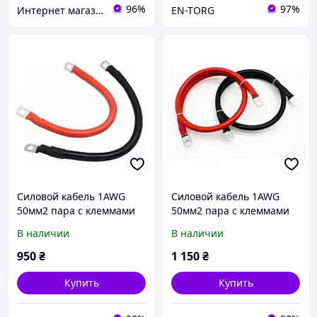
96%
97%
Интернет магазин GSM-V
EN-TORG
Силовой кабель 1AWG
Силовой кабель 1AWG
50мм2 пара с клеммами
50мм2 пара с клеммами
М8 провод, медь,
М8 провод, медь,
В наличии
В наличии
многожильный, для
многожильный, для
соединения АКБ
соединения АКБ
950
₴
1 150
₴
(перемычка) длина 20см
(перемычка) длина 30см
Купить
Купить