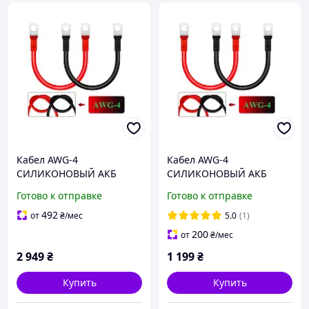
Кабел AWG-4
Кабел AWG-4
СИЛИКОНОВЫЙ АКБ
СИЛИКОНОВЫЙ АКБ
длина 150см, провод
длина 30см, провод
Готово к отправке
Готово к отправке
медный 25мм2 с
медный 25мм2 с
клеммами М8(медь) 2 шт
клеммами М8(медь) 2 шт
492
от
₴
/мес
5.0
(1)
200
от
₴
/мес
2 949
₴
1 199
₴
Купить
Купить