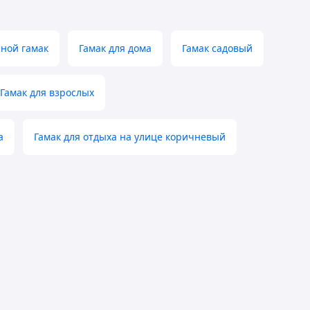
ной гамак
Гамак для дома
Гамак садовый
Гамак для взрослых
а
Гамак для отдыха на улице коричневый