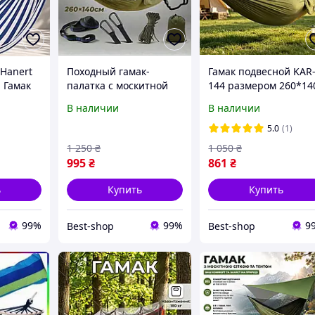
 Hanert
Походный гамак-
Гамак подвесной KAR
 Гамак
палатка с москитной
144 размером 260*14
 природе
сеткой и тентом на
см с москитной сетко
В наличии
В наличии
260*140 см Зеленый
Зеленый
Нейлоновый гамак для
Туристический гамак
5.0
(1)
отдыха на природе
для отдыха на приро
1 250
₴
1 050
₴
995
₴
861
₴
ь
Купить
Купить
99%
99%
9
Best-shop
Best-shop