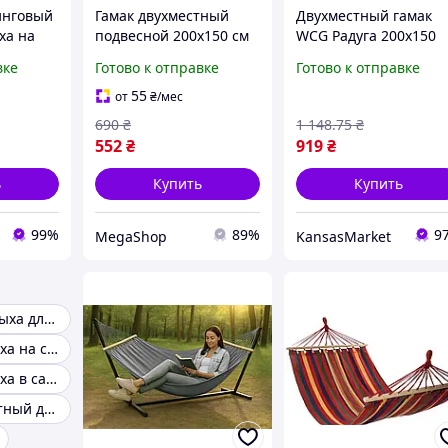
инговый
Гамак двухместный
Двухместный гамак
ха на
подвесной 200х150 см
WCG Радуга 200х150
етнего
садовый гамак с
для детей и взрослых
вке
Готово к отправке
Готово к отправке
итной
деревянной планкой
комфортный
лением
гамак для отдыха на
подвесной гамак для
55
от
₴
/мес
природе
отдыха на природе
690
₴
1 148
.75
₴
552
₴
919
₴
ь
Купить
Купить
99%
89%
9
MegaShop
KansasMarket
Гамаки для отдыха для отдыха
Гамак для отдыха на свежем воздухе
Гамак для отдыха в саду
Гамак одноместный для отдыха на природе