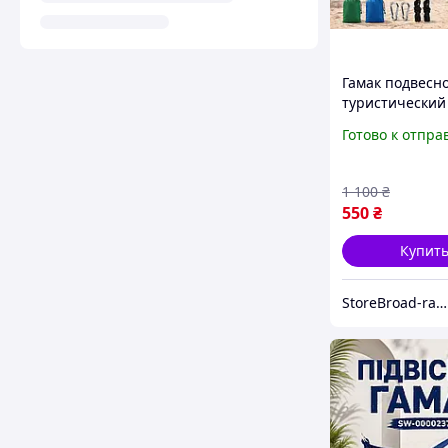
Гамак подвесн
туристический
см Гамак для 
Готово к отпра
отдыха Гамак
туристический
двухместный д
1 100
₴
похода реки и 
550
₴
Купит
StoreBroad-range