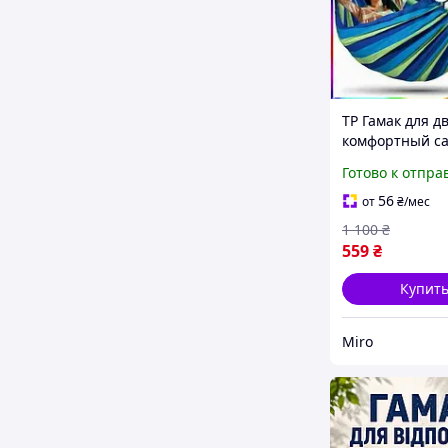
TP Гамак для д
комфортный с
гамак для отды
Готово к отпра
природе Miros 
Miro-ll
56
от
₴
/мес
1 100
₴
559
₴
Купит
Miro