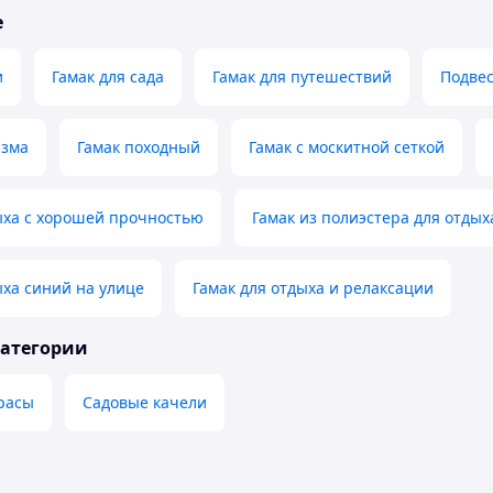
е
и
Гамак для сада
Гамак для путешествий
Подвес
изма
Гамак походный
Гамак с москитной сеткой
ыха с хорошей прочностью
Гамак из полиэстера для отдых
ыха синий на улице
Гамак для отдыха и релаксации
категории
расы
Садовые качели