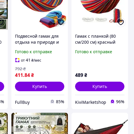
Подвесной гамак для
Гамак с планкой (80
0
отдыха на природе и
см/200 см) красный
ый
дачи двухместный
Гамак для природы
Готово к отправке
Готово к отправке
60
хлопковый с прочной
отдыха
тканью 150х200 см
41
от
₴
/мес
792
₴
411
.84
₴
489
₴
Купить
Купить
8%
85%
96%
FullBuy
KiviMarketshop