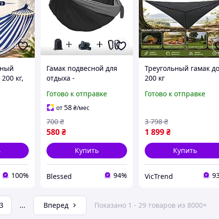
тный
Гамак подвесной для
Треугольный гамак д
 200 кг,
отдыха -
200 кг
ческий
туристический
антигравитационны
Готово к отправке
Готово к отправке
емпинга
тканевый гамак для
для отдыха
дачи, сада, природы и
треугольный
58
от
₴
/мес
кемпинга
компактный гамак дл
700
₴
3 798
₴
природы на 3 челове
580
₴
1 899
₴
гамак для похода
ь
Купить
Купить
100%
94%
9
Blessed
VicTrend
3
...
Вперед
Показано 1 - 29 товаров из 8000+