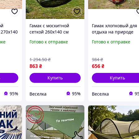
ой
Гамак с москитной
Гамак хлопковый для
 270х140
сеткой 260х140 см
отдыха на природе
природы
легкий прочный для
удобный и компактн
вке
Готово к отправке
Готово к отправке
кемпинга и активного
с ярким дизайном дл
отдыха на природе
дачи и сада FLAME
ля
FLAME
1 294
.50
₴
984
₴
леса
863
₴
656
₴
ь
Купить
Купить
95%
95%
9
Веселка
Веселка