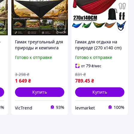
о
Гамак треугольный для
Гамак для отдыха на
природы и кемпинга
природе (270 x140 cm)
й
до 200 кг Треугольный
+чехол+карабины+рем
Готово к отправке
Готово к отправке
гамак
ни
антигравитационный
79
от
₴
/мес
я
для отдыха
3 298
₴
831
₴
ка
Кемпинговый гамак
1 649
₴
789
.45
₴
Купить
Купить
3%
93%
100%
VicTrend
levmarket