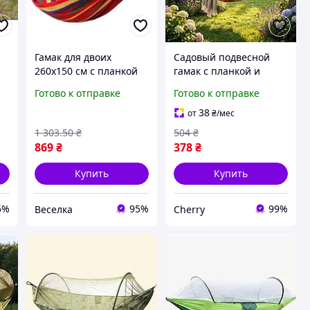
Гамак для двоих
Садовый подвесной
260х150 см с планкой
гамак с планкой и
ый
удобный для дачи сада
веревками для походов
Готово к отправке
Готово к отправке
я
и отдыха на природе
для кемпинга,
FLAME
туристический
38
от
₴
/мес
усиленный гамак для
1 303
.50
₴
504
₴
отдыха на природе
869
₴
378
₴
Купить
Купить
5%
95%
99%
Веселка
Cherry