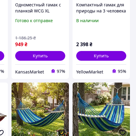
Одноместный гамак с
Компактный гамак для
планкой WCG XL
природы на 3 человека
200х100 см для детей и
130×100 см
Готово к отправке
В наличии
взрослых тканевый
Туристический гамак
гамак для отдыха на
для трех людей
природе
портативный до 130 кг
1 186
.25
₴
Гамак 3 месный
949
₴
2 398
₴
Купить
Купить
7%
97%
95%
KansasMarket
YellowMarket