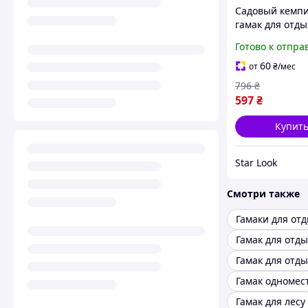
Садовый кемп
гамак для отды
природе для л
Готово к отпра
отдыха с моск
сеткой с креп
60
от
₴
/мес
796
₴
597
₴
Купит
Star Look
Смотри также
Гамак для лесу