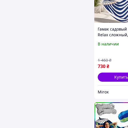
Гамак садовый
Relax сложный,
для отдыха на
В наличии
и рыбалки
1 460
₴
730
₴
Купит
Mirox