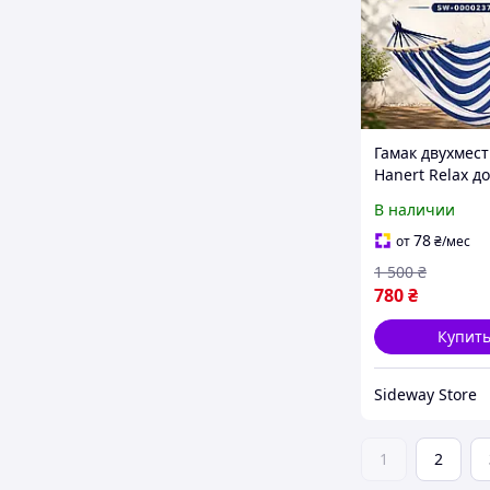
Гамак двухмес
Hanert Relax до
Гамак туристи
В наличии
сложный для к
и путешествий
78
от
₴
/мес
1 500
₴
780
₴
Купит
Sideway Store
1
2