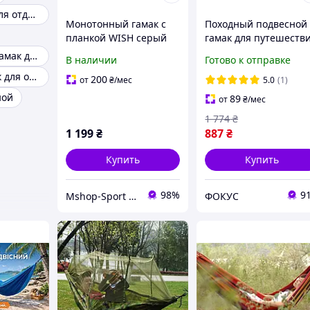
Гамак кресло для отдыха
Монотонный гамак с
Походный подвесной
планкой WISH серый
гамак для путешеств
XXL для двоих
и туризма 200х150
Двухместный гамак для отдыха на природе
В наличии
Готово к отправке
комфортный гамак для
мексиканский гамак
Хороший гамак для отдыха
отдыха на природе.
для отдыха на приро
200
от
₴
/мес
5.0
(1)
ной
89
от
₴
/мес
1 774
₴
1 199
₴
887
₴
Купить
Купить
98%
9
Mshop-Sport — Всё для Силы, Формы и Результата
ФОКУС