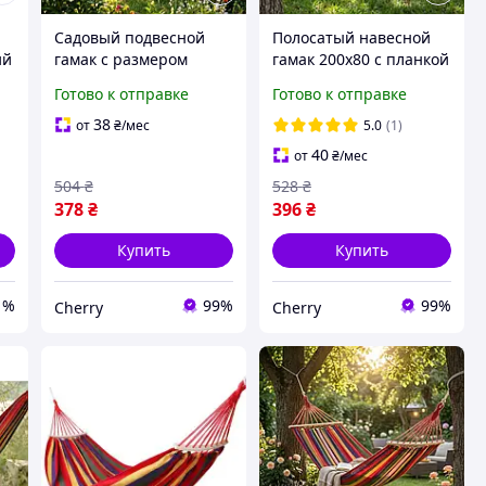
Садовый подвесной
Полосатый навесной
ий
гамак с размером
гамак 200х80 с планкой
200х80 см для походов,
веревками для туризма
Готово к отправке
Готово к отправке
яркий мексиканский
кемпинга,
де
гамак для природы
туристический
38
от
₴
/мес
5.0
(1)
гамаки тканевые
усиленный гамак для
40
от
₴
/мес
отдыха на природе
504
₴
528
₴
378
₴
396
₴
Купить
Купить
1%
99%
99%
Cherry
Cherry