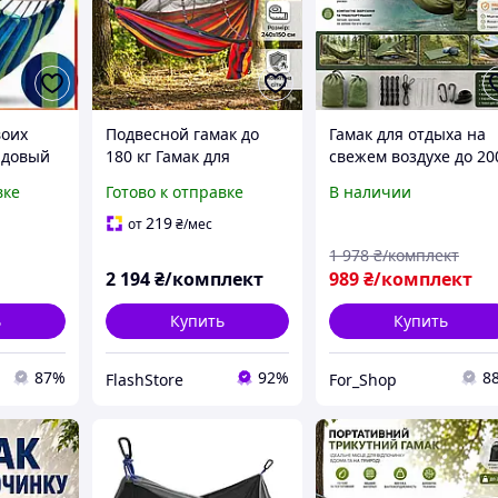
воих
Подвесной гамак до
Гамак для отдыха на
адовый
180 кг Гамак для
свежем воздухе до 20
ха на
путешествий с
кг Легкий кемпингов
вке
Готово к отправке
В наличии
Luxer
москитной сеткой
гамак для природы 2
(Гамаки тканевые)
× 140 см
219
от
₴
/мес
Гамак для природы
1 978
₴/комплект
(Гамаки для походов)
2 194
₴/комплект
989
₴/комплект
ь
Купить
Купить
87%
92%
8
FlashStore
For_Shop