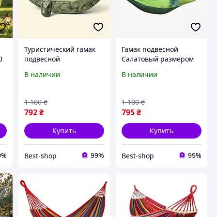
-
Туристический гамак
Гамак подвесной
0
подвесной
Салатовый размером
й
Камуфляжный
260*140 см с
В наличии
В наличии
размером 260*140 см с
москитной сеткой KAR-
москитной сеткой KAR-
144 Туристический
де
144 Гамак для отдыха
гамак для отдыха на
1 100
₴
1 100
₴
на природе
природе
792
₴
795
₴
Купить
Купить
9%
99%
99%
Best-shop
Best-shop