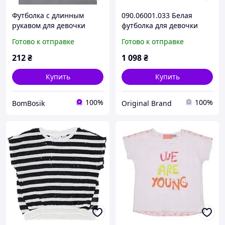
Футболка с длинным
090.06001.033 Белая
рукавом для девочки
футболка для девочки
George, 4-5л (104-110см)
Chicco 98,104,110,116,122
Готово к отправке
Готово к отправке
см
212
₴
1 098
₴
Купить
Купить
100%
100%
BomBosik
Original Brand