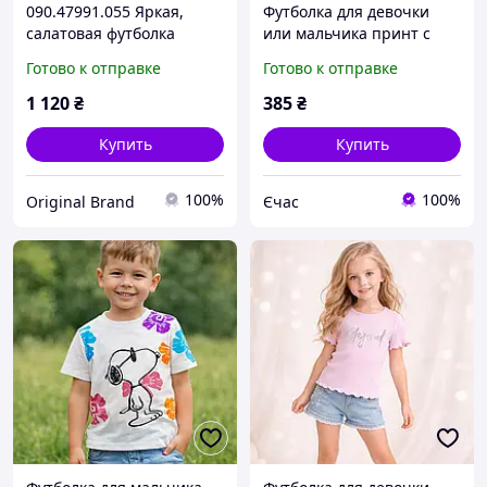
090.47991.055 Яркая,
Футболка для девочки
салатовая футболка
или мальчика принт с
Chicco для девочки
собачкой Снуппи ZARA
Готово к отправке
Готово к отправке
104,110,116,122,128 см
Дисней Турция хлопок
Размеры 92,104,110
1 120
₴
385
₴
Купить
Купить
100%
100%
Original Brand
Єчас