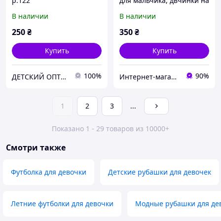
р.122
для мальчика, двчинки на
рост
В наличии
В наличии
98,104,110,116,122,128 см
250
₴
350
₴
Купить
Купить
100%
90%
ДЕТСКИЙ ОПТОВО-РОЗНИЧНЫЙ ИНТЕРНЕТ-МАГАЗИН "TUTU"
Интернет-магазин "Лимпопо"- для детей и подростков
1
2
3
...
Показано 1 - 29 товаров из 10000+
Смотри также
Футболка для девочки
Детские рубашки для девочек
Летние футболки для девочки
Модные рубашки для де