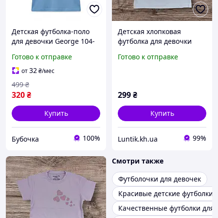
Детская футболка-поло
Детская хлопковая
для девочки George 104-
футболка для девочки
110 см Голубая
(Турция), размеры 104,
Готово к отправке
Готово к отправке
(25091710A)
110, 116, 122, 128 см,
качественный трикотаж
32
от
₴
/мес
499
₴
320
₴
299
₴
Купить
Купить
100%
99%
Бубочка
Luntik.kh.ua
Смотри также
Футболочки для девочек
Красивые детские футболки 
Качественные футболки для 