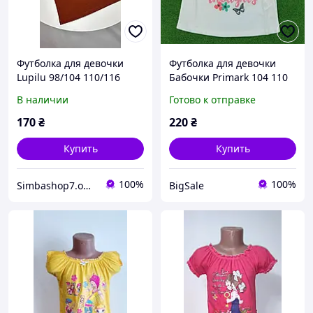
Футболка для девочки
Футболка для девочки
Lupilu 98/104 110/116
Бабочки Primark 104 110
коричневая/шоколадная
р (2595808638)
В наличии
Готово к отправке
170
₴
220
₴
Купить
Купить
100%
100%
Simbashop7.online
BigSale