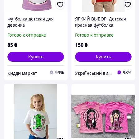
Футболка детская для
ЯРКИЙ ВЫБОР! Детская
девочка
красная футболка
104,110,116,122,128
однотонная для мальчика
Готово к отправке
Готово к отправке
и девочки 104-146 см
85
₴
150
₴
Купить
Купить
99%
98%
Кидди маркет
Український виробник дитячого одягу "Arisha"