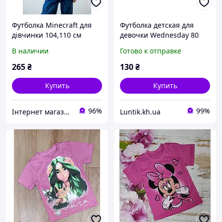
Футболка Minecraft для
Футболка детская для
дівчинки 104,110 см
девочки Wednesday 80
-122 см
В наличии
Готово к отправке
265
₴
130
₴
Купить
Купить
96%
99%
Інтернет магазин postelii
Luntik.kh.ua