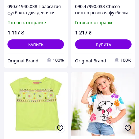
090.61940.038 Полосатая
090.47990.033 Chicco
футболка для девочки
нежно розовая футболка
Chicco 98,104,110,116,122
с принтом для девочки
Готово к отправке
Готово к отправке
см
104,110,116 см
1 117
₴
1 217
₴
Купить
Купить
100%
100%
Original Brand
Original Brand