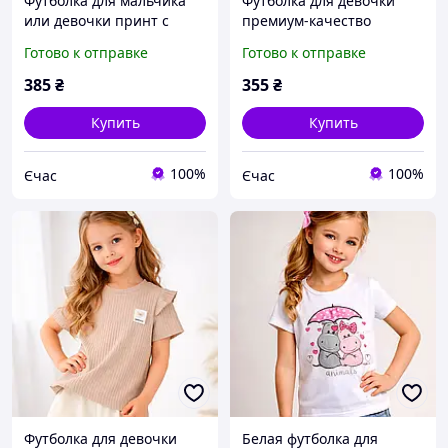
Футболка для мальчика
Футболка для девочки
или девочки принт с
премиум-качество
собачкой Снуппи ZARA
розовая пайетки рубчик
Готово к отправке
Готово к отправке
Дисней Турция хлопок
Турция Размеры
Размеры 92,104,110
98,104,110,116
385
₴
355
₴
Купить
Купить
100%
100%
Єчас
Єчас
Футболка для девочки
Белая футболка для