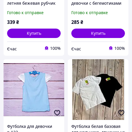
летняя бежевая рубчик
девочки с бегемотиками
Турция Размеры
и светящимся элементом
Готово к отправке
Готово к отправке
98,104,110
Турция Размеры
98,104,110,116,122,128
339
₴
285
₴
Купить
Купить
100%
100%
Єчас
Єчас
Футболка для девочки
Футболка белая базовая