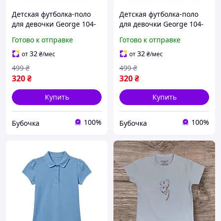
Детская футболка-поло
Детская футболка-поло
для девочки George 104-
для девочки George 104-
110 см Желтая
110 см Белая (25091708A)
Готово к отправке
Готово к отправке
(25091711A)
32
32
от
₴
/мес
от
₴
/мес
499
₴
499
₴
320
₴
320
₴
Купить
Купить
100%
100%
Бубочка
Бубочка