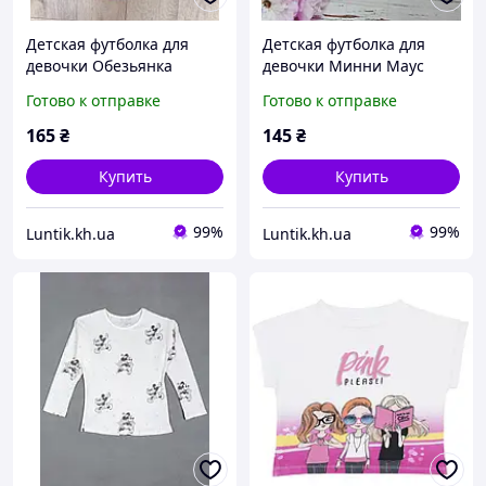
Детская футболка для
Детская футболка для
девочки Обезьянка
девочки Минни Маус
(розовый, 100% хлопок),
(розовая, 100% хлопок),
Готово к отправке
Готово к отправке
размеры 104-110 (рост
размеры 74-122 (рост 74,
104, 110, )
80, 86, 92, 98, 104, 110,
165
₴
145
₴
116, 122)
Купить
Купить
99%
99%
Luntik.kh.ua
Luntik.kh.ua