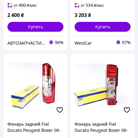
400
534
от
₴
/мес
от
₴
/мес
2 400
₴
3 203
₴
Купить
Купить
96%
97%
АВТОЗАПЧАСТИНИ-ВІКТОР
WestCar
Фонарь задний Fiat
Фонарь задний Fiat
Ducato Peugeot Boxer 06-
Ducato Peugeot Boxer 06-
R 712201571120
L 712201671120