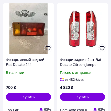
Фонарь левый задний
Фонари задние 2шт Fiat
Fiat Ducato 244
Ducato Citroen Jumper
Peugeot Boxer
В наличии
Готово к отправке
482
от
₴
/мес
700
₴
4 820
₴
Купить
Купить
95%
93%
Top Car
Dom-Avto.com.ua - Запчастини та аксесуари за вигідною ціною