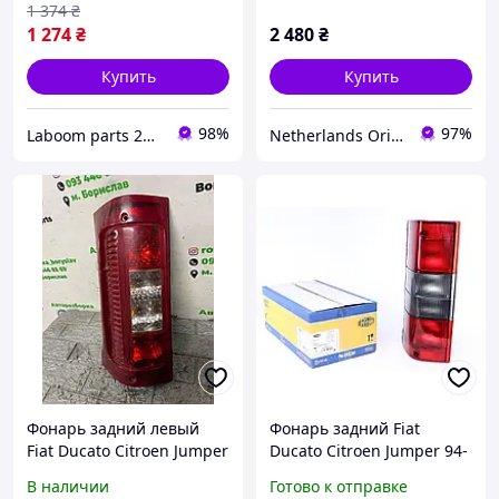
1 374
₴
1 274
₴
2 480
₴
Купить
Купить
98%
97%
Laboom parts 24/7
Netherlands Original Parts
Фонарь задний левый
Фонарь задний Fiat
Fiat Ducato Citroen Jumper
Ducato Citroen Jumper 94-
Peugeot Boxer 2002-2005
02 L 714028940701
В наличии
Готово к отправке
1337816080