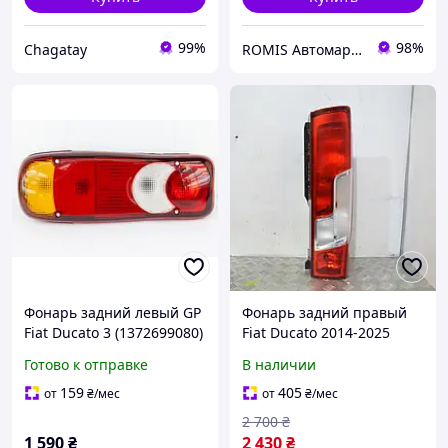
99%
98%
Chagatay
ROMIS Автомаркет
Фонарь задний левый GP
Фонарь задний правый
Fiat Ducato 3 (1372699080)
Fiat Ducato 2014-2025
Фара стоп задняя правая
Готово к отправке
В наличии
Фиат Дукато 01380672080
159
405
от
₴
/мес
от
₴
/мес
2 700
₴
1 590
₴
2 430
₴