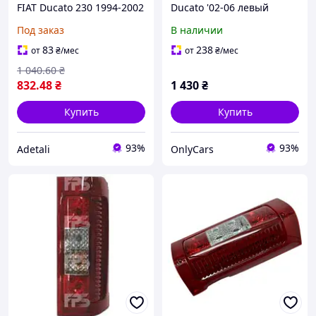
FIAT Ducato 230 1994-2002
Ducato '02-06 левый
1303499808
(DEPO)
Под заказ
В наличии
83
238
от
₴
/мес
от
₴
/мес
1 040
.60
₴
832
.48
₴
1 430
₴
Купить
Купить
93%
93%
Adetali
OnlyCars