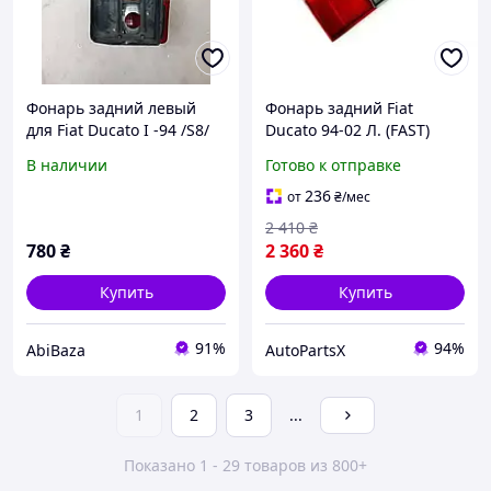
Фонарь задний левый
Фонарь задний Fiat
для Fiat Ducato I -94 /S8/
Ducato 94-02 Л. (FAST)
В наличии
Готово к отправке
236
от
₴
/мес
2 410
₴
780
₴
2 360
₴
Купить
Купить
91%
94%
AbiBaza
AutoPartsX
1
2
3
...
Показано 1 - 29 товаров из 800+