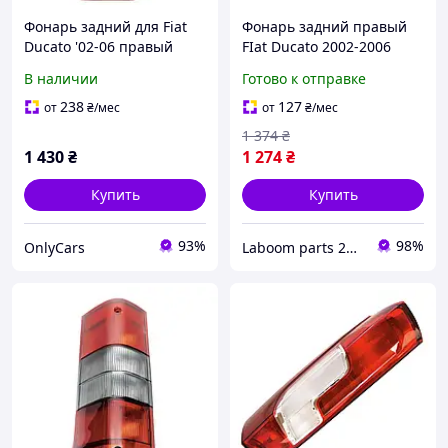
Фонарь задний для Fiat
Фонарь задний правый
Ducato '02-06 правый
FIat Ducato 2002-2006
(TYC)
(TYC) (FP 2604 F2-T) (11-
В наличии
Готово к отправке
A777-01-2B)
238
127
от
₴
/мес
от
₴
/мес
1 374
₴
1 430
₴
1 274
₴
Купить
Купить
93%
98%
OnlyCars
Laboom parts 24/7