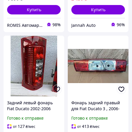
Купить
Купить
98%
96%
ROMIS Автомаркет
Jannah Auto
Задний левый фонарь
Фонарь задний правый
Fiat Ducato 2002-2006
для Fiat Ducato 3 , 2006-
Фиат Дукато
2014 , 1344047080
Готово к отправке
Готово к отправке
127
413
от
₴
/мес
от
₴
/мес