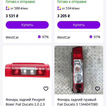
Готово к отправке
Готово к отправке
588
534
от
₴
/мес
от
₴
/мес
3 531
₴
3 205
₴
Купить
Купить
97%
97%
WestCar
WestCar
Фонарь задний Peugeot
Фонарь задний правый
Boxer Fiat Ducato 2.0 2.3
Fiat Ducato 3 1344047080