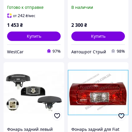
2.8HDi 02-06 R без платы
Готово к отправке
В наличии
1650932
242
от
₴
/мес
1 453
₴
2 300
₴
Купить
Купить
97%
98%
WestCar
Автошрот Стрый
Фонарь задний левый
Фонарь задний для Fiat