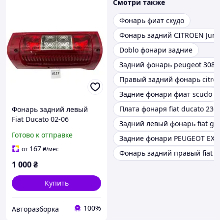
Смотри также
Фонарь фиат скудо
Фонарь задний CITROEN Jum
Doblo фонари задние
Задний фонарь peugeot 308
Правый задний фонарь citroe
Задние фонари фиат scudo
Плата фонаря fiat ducato 230
Фонарь задний левый
Fiat Ducato 02-06
Задний левый фонарь fiat gr
1328428080
Готово к отправке
Задние фонари PEUGEOT EXP
167
от
₴
/мес
Фонарь задний правый fiat p
1 000
₴
Купить
100%
Авторазборка