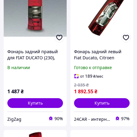
Фонарь задний правый
Фонарь задний левый
для FIAT DUCATO (230),
Fiat Ducato, Citroen
03.94-04.02
Jumper, Peugeot Boxer
В наличии
Готово к отправке
2006-2014 Mars
189
от
₴
/мес
2 035
₴
1 487
₴
1 892
.55
₴
Купить
Купить
90%
97%
ZigZag
24CAR - интернет магазин запчастей и аксессуаров