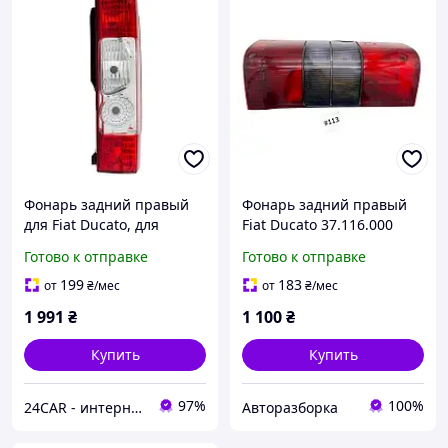
Фонарь задний правый
Фонарь задний правый
для Fiat Ducato, для
Fiat Ducato 37.116.000
Citroen Jumper, для
Gecar
Готово к отправке
Готово к отправке
Peugeot Boxer 2006-2014
199
183
от
₴
/мес
от
₴
/мес
1 991
₴
1 100
₴
Купить
Купить
97%
100%
24CAR - интернет магазин запчастей и аксессуаров
Авторазборка