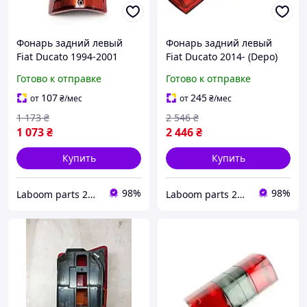
Фонарь задний левый
Фонарь задний левый
Fiat Ducato 1994-2001
Fiat Ducato 2014- (Depo)
(Depo) (FP 2092 F1-E)
(FP 5428 F1-E)
Готово к отправке
Готово к отправке
107
245
от
₴
/мес
от
₴
/мес
1 173
₴
2 546
₴
1 073
₴
2 446
₴
Купить
Купить
98%
98%
Laboom parts 24/7
Laboom parts 24/7