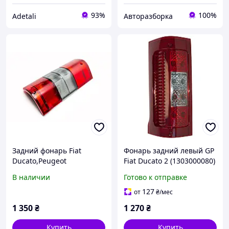
93%
100%
Adetali
Авторазборка
Задний фонарь Fiat
Фонарь задний левый GP
Ducato,Peugeot
Fiat Ducato 2 (1303000080)
Boxer,Citroen Jumper,Man
В наличии
Готово к отправке
Fortuna /Lion S правый
510351
127
от
₴
/мес
1 350
₴
1 270
₴
Купить
Купить