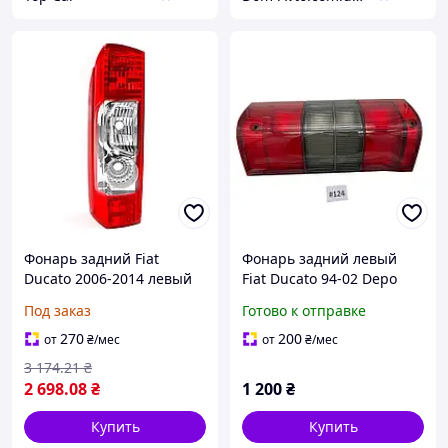
Фонарь задний Fiat
Фонарь задний левый
Ducato 2006-2014 левый
Fiat Ducato 94-02 Depo
5521918L
Под заказ
Готово к отправке
270
200
от
₴
/мес
от
₴
/мес
3 174
.21
₴
2 698
.08
₴
1 200
₴
Купить
Купить