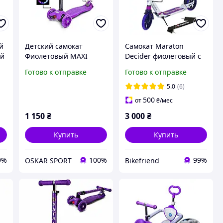
й
Детский самокат
Самокат Maraton
ий
Фиолетовый MAXI
Decider фиолетовый с
PURPLE для девочки и
амортизаторами и
Готово к отправке
Готово к отправке
мальчика
подногой + ремень
5.0
(6)
500
от
₴
/мес
1 150
₴
3 000
₴
Купить
Купить
9%
100%
99%
OSKAR SPORT
Bikefriend