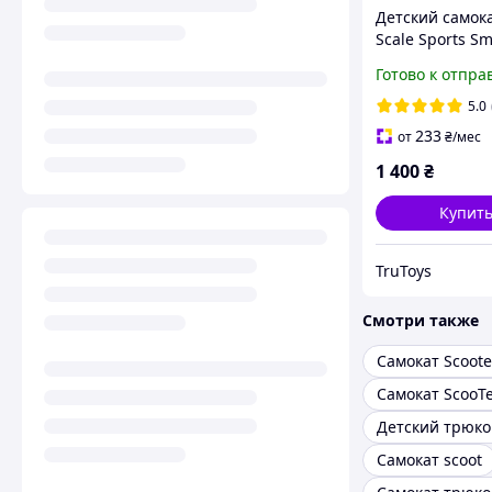
Детский самока
Scale Sports Sm
Purple Фиолет
Готово к отпра
трансформер с
бортиком, скл
5.0
рулем, музыко
233
от
₴
/мес
широкими PU 
1 400
₴
Купит
TruToys
Смотри также
Самокат ScooT
Самокат scoot