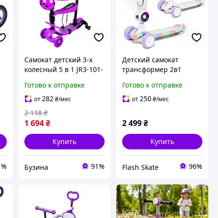
Самокат детский 3-х
Детский самокат
колесный 5 в 1 JR3-101-
трансформер 2в1
a
V, до 25 кг buzyna
Lumiloo LED White/Neo
Готово к отправке
Готово к отправке
Chrome (smj931)
282
250
от
₴
/мес
от
₴
/мес
2 118
₴
1 694
₴
2 499
₴
Купить
Купить
1%
91%
96%
Бузина
Flash Skate