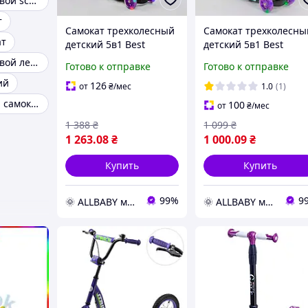
Самокат трюковой scooter
т
Самокат трехколесный
Самокат трехколесны
ат
детский 5в1 Best
детский 5в1 Best
Scooter 97240
Scooter 68995
Самокат трюковой легкий
Готово к отправке
Готово к отправке
Фиолетовый, с
Фиолетовый, с
ий
сиденьем, корзинкой,
сиденьем, корзинкой
126
от
₴
/мес
1.0
(1)
родительской ручкой
родительской ручкой
Самый лучший самокат
100
от
₴
/мес
1 388
₴
1 099
₴
1 263
.08
₴
1 000
.09
₴
Купить
Купить
99%
9
🌞 ALLBABY магазин товаров для детей
🌞 ALLBABY магазин товаров для детей