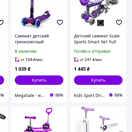
Самокат детский
Детский самокат Scale
трехколесный
Sports Smart 5в1 Full
складной фиолетовый
Фиолетовый
В наличии
Готово к отправке
ми
со светящимися
4
колесами BavarSport
104
241
от
₴
/мес
от
₴
/мес
Patriot 2047 от 3 лет
1 039
₴
1 445
₴
Купить
Купить
8%
98%
98%
MegaSale - интернет-супермаркет
Kids Sport Drive