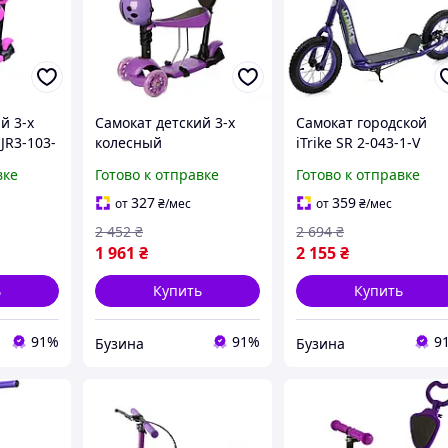
й 3-х
Самокат детский 3-х
Самокат городской
JR3-103-
колесный
iTrike SR 2-043-1-V
yna
SC20139(Violet) с
подростковый buzyn
вке
Готово к отправке
Готово к отправке
родительской ручкой
buzyna
327
359
от
₴
/мес
от
₴
/мес
2 452
₴
2 694
₴
1 961
₴
2 155
₴
ь
Купить
Купить
91%
91%
9
Бузина
Бузина