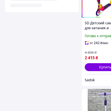
SD Детский са
для катания и
развлечений
Готово к отпра
фиолетовый ле
регулируемым
242
от
₴
/мес
Sadok top Sad-
4 806
₴
2 415
₴
Купит
Sadok