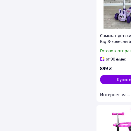
Самокат детск
Big 3-колесный
светом и музык
Готово к отпра
колёса 110 мм,
регулировка ру
90
от
₴
/мес
фиолетовый
899
₴
Купит
Интернет-магазин elfik.in.ua