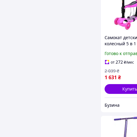
Самокат детски
колесный 5 в 1 
P, до 25 кг buz
Готово к отпра
272
от
₴
/мес
2 039
₴
1 631
₴
Купит
Бузина