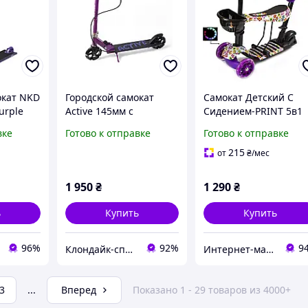
окат NKD
Городской самокат
Самокат Детский С
urple
Active 145мм с
Сидением-PRINT 5в1
)
тормозом Bavar Sport
"Фиолетовый Цветок"
вке
Готово к отправке
Готово к отправке
,светящиеся колеса ,
фиолетовый
215
от
₴
/мес
1 950
₴
1 290
₴
ь
Купить
Купить
96%
92%
9
Клондайк-спорт
Интернет-магазин "Мандарин"
3
...
Вперед
Показано 1 - 29 товаров из 4000+