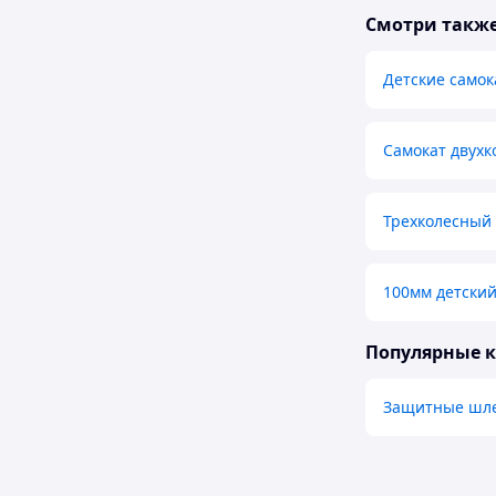
Смотри такж
Детские само
Самокат двух
Трехколесный 
100мм детский
Популярные 
Защитные шле