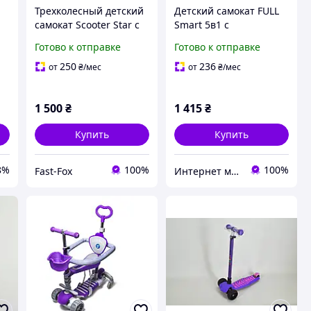
Трехколесный детский
Детский самокат FULL
самокат Scooter Star с
Smart 5в1 с
подсветкой
родительской ручкой,
Готово к отправке
Готово к отправке
платформы,колеса
сиденьем, бортиком и
,
светятся от 2 до 6 лет
двойными колесами.
250
236
от
₴
/мес
от
₴
/мес
фиолетовый
Фиолетовый
и
1 500
₴
1 415
₴
Купить
Купить
8%
100%
100%
Fast-Fox
Интернет магазин "Zabawki"