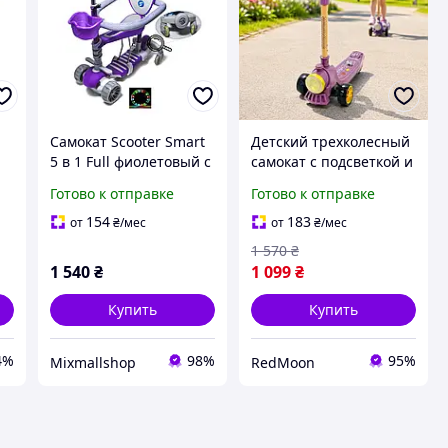
Самокат Scooter Smart
Детский трехколесный
5 в 1 Full фиолетовый с
самокат с подсветкой и
защитным бортиком
музыкой, от 1.5 года,
Готово к отправке
Готово к отправке
для малышей от 1 года.
фиолетовый / Складной
самокат / Самокат для
154
183
от
₴
/мес
от
₴
/мес
детей
1 570
₴
1 540
₴
1 099
₴
Купить
Купить
4%
98%
95%
Mixmallshop
RedMoon