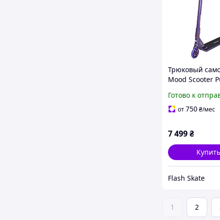
Трюковый сам
Mood Scooter P
110 мм (nkx424
Готово к отпра
750
от
₴
/мес
7 499
₴
Купит
Flash Skate
1
2