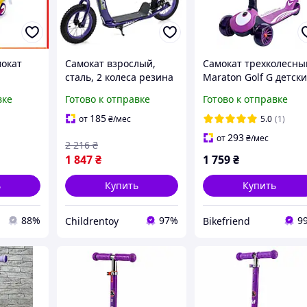
мокат
Самокат взрослый,
Самокат трехколесны
сталь, 2 колеса резина
Maraton Golf G детск
12д, подножка 28-11
фиолетовый
вке
Готово к отправке
Готово к отправке
гкий с
см, ручной тормоз,
 рулем
фиолетовый (SR2-043-
185
от
₴
/мес
5.0
(1)
03
1-V)
293
от
₴
/мес
2 216
₴
1 847
₴
1 759
₴
ь
Купить
Купить
88%
97%
9
Childrentoy
Bikefriend