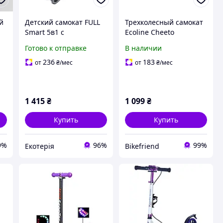
й
Детский самокат FULL
Трехколесный самокат
Smart 5в1 с
Ecoline Cheeto
родительской ручкой,
фиолетовый
Готово к отправке
В наличии
сиденьем, бортиком и
,
двойными колесами.
236
183
от
₴
/мес
от
₴
/мес
Фиолетовый
1 415
₴
1 099
₴
Купить
Купить
9%
96%
99%
Екотерія
Bikefriend