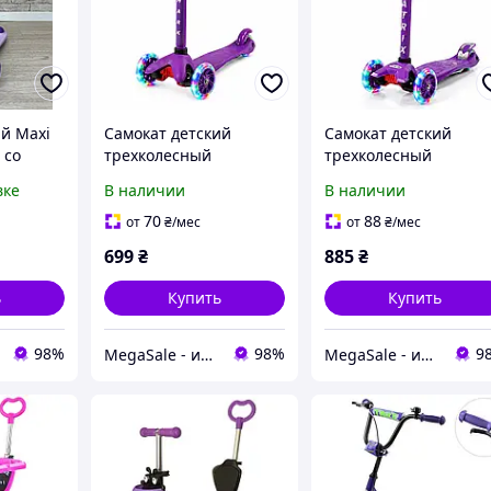
ий Maxi
Самокат детский
Самокат детский
 со
трехколесный
трехколесный
ой, PU
фиолетовый SP-Sport
фиолетовый со
вке
В наличии
В наличии
Shark 4413 от 1,5 лет
светящимися колеса
ля,
BavarSport Matrix 204
70
88
от
₴
/мес
от
₴
/мес
от 3 лет
699
₴
885
₴
ь
Купить
Купить
98%
98%
9
MegaSale - интернет-супермаркет
MegaSale - интернет-супермаркет