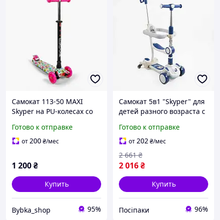
Самокат 113-50 MAXI
Самокат 5в1 "Skyper" для
Skyper на PU-колесах со
детей разного возраста с
световыми эффектами.
легким управлением и
Готово к отправке
Готово к отправке
Компактный, легкий,
удобной платформой (GH-
упакованный в пакет.
51784)
200
202
от
₴
/мес
от
₴
/мес
2 661
₴
1 200
₴
2 016
₴
Купить
Купить
95%
96%
Bybka_shop
Посіпаки