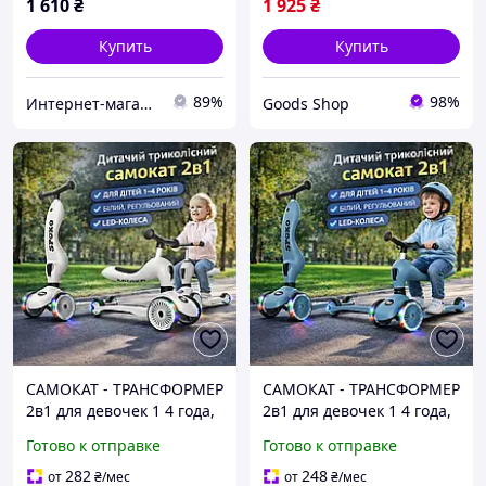
1 610
₴
1 925
₴
Купить
Купить
89%
98%
Интернет-магазин "Маленький Гонщик"
Goods Shop
САМОКАТ - ТРАНСФОРМЕР
САМОКАТ - ТРАНСФОРМЕР
2в1 для девочек 1 4 года,
2в1 для девочек 1 4 года,
с сиденьем и световыми
с сиденьем и световыми
Готово к отправке
Готово к отправке
колесами Легкая сборка
колесами Легкая сборка
Светло-серый
Синий
282
248
от
₴
/мес
от
₴
/мес