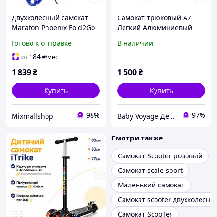
Двухколесный самокат
Самокат трюковый А7
Maraton Phoenix Fold2Go
Легкий Алюминиевый
Синего цвета 200 мм PU-
Готово к отправке
В наличии
колеса светящиеся,
легкий алюминий, до 90
184
от
₴
/мес
кг + ремень
1 839
₴
1 500
₴
Купить
Купить
98%
97%
Mixmallshop
Baby Voyage Детский транспорт от пеленок.
Смотри также
Самокат Scooter розовый
Самокат scale sport
Маленький самокат
Самокат scooter двухколесны
Самокат ScooTer