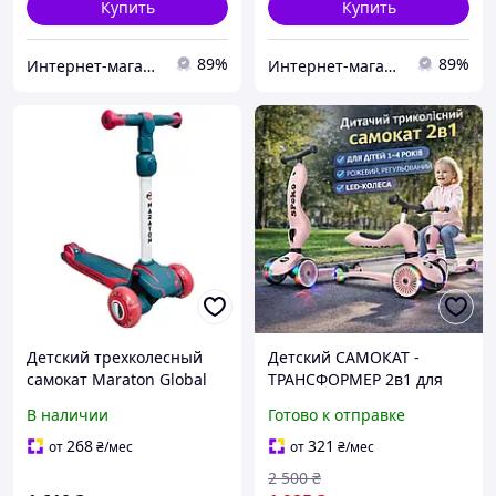
Купить
Купить
89%
89%
Интернет-магазин "Маленький Гонщик"
Интернет-магазин "Маленький Гонщик"
Детский трехколесный
Детский САМОКАТ -
самокат Maraton Global
ТРАНСФОРМЕР 2в1 для
Red-Green со сложной
девочек 1 4 года, с
В наличии
Готово к отправке
конструкцией
сиденьем и световыми
полиуретановыми PU
колесами Легкая сборка
268
321
от
₴
/мес
от
₴
/мес
колесами устойчивый
Розовый
2 500
₴
самокат