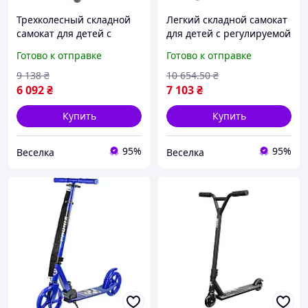
Трехколесный складной
Легкий складной самокат
самокат для детей с
для детей с регулируемой
подсветкой легкий и
высотой руля и
Готово к отправке
Готово к отправке
безопасный для
маневренными колесами
активного отдыха от 3 лет
для прогулок FLAME
9 138
₴
10 654
.50
₴
FLAME
6 092
₴
7 103
₴
Купить
Купить
95%
95%
Веселка
Веселка