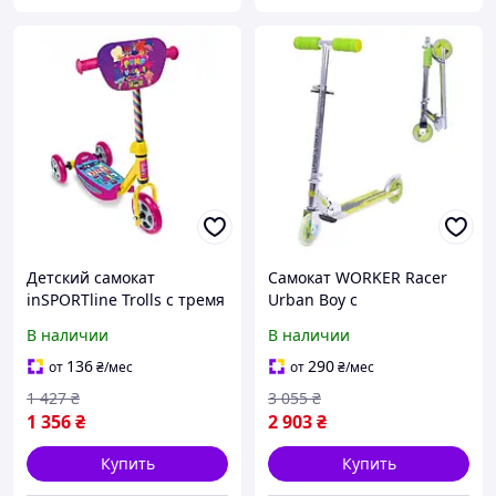
Детский самокат
Самокат WORKER Racer
inSPORTline Trolls с тремя
Urban Boy с
колесами для лучшей
освещенными колесами с
В наличии
В наличии
устойчивости, легкий, без
освещенными колесами
острых краев, с больш
выполнен из прочного,
136
290
от
₴
/мес
от
₴
/мес
легкого алюминия
1 427
₴
3 055
₴
1 356
₴
2 903
₴
Купить
Купить