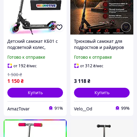
Детский самокат КБ01 с
Трюковый самокат для
подсветкой колес,
подростков и райдеров
складной, регулируемый
110 мм, ABEC-9, пеги,
Готово к отправке
Готово к отправке
руль, для детей от 3 лет,
легкий и прочный для
легкий алюминиевый, с
трюков и прыжков
192
312
от
₴
/мес
от
₴
/мес
тормозом
1 500
₴
1 150
₴
3 118
₴
Купить
Купить
91%
99%
AmazTovar
Velo__Od