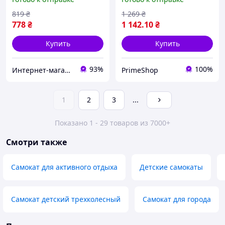
с регулируемым рулем и
LED колесами для детей
819
₴
1 269
₴
от 3 лет
778
₴
1 142
.10
₴
Купить
Купить
93%
100%
Интернет-магазин "TorgZp"
PrimeShop
1
2
3
...
Показано 1 - 29 товаров из 7000+
Смотри также
Самокат для активного отдыха
Детские самокаты
Самокат детский трехколесный
Самокат для города