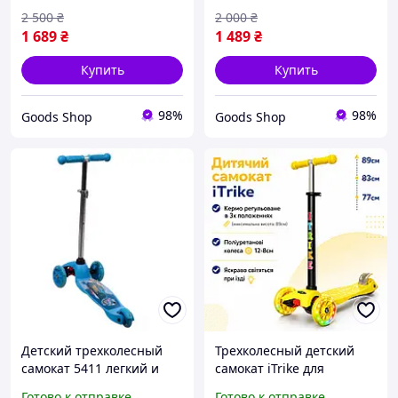
2 500
₴
2 000
₴
1 689
₴
1 489
₴
Купить
Купить
98%
98%
Goods Shop
Goods Shop
Детский трехколесный
Трехколесный детский
самокат 5411 легкий и
самокат iTrike для
устойчивый
малышей легкий самокат
Готово к отправке
Готово к отправке