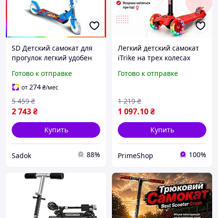
SD Детский самокат для
Легкий детский самокат
прогулок легкий удобен
iTrike на трех колесах
для детей от 3 лет синий
самокат для мальчиков и
Готово к отправке
Готово к отправке
Sadok top Sad-03
девочек от 3 лет с
регулируемой высотой
274
от
₴
/мес
руля
5 459
₴
1 219
₴
2 743
₴
1 097
.10
₴
Купить
Купить
88%
100%
Sadok
PrimeShop