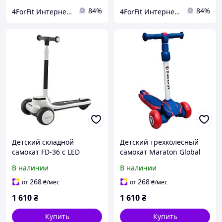
84%
84%
4ForFit Интернет-магазин спортивных товаров
4ForFit Интернет-магазин спортивных товаров
Детский складной
Детский трехколесный
самокат FD-36 с LED
самокат Maraton Global
колесами и музыкой
Red-Blue со сложной
В наличии
В наличии
трехколесный самокат
конструкцией
для детей быстрая сборка
полиуретановыми PU
268
268
от
₴
/мес
от
₴
/мес
легкий самокат до 70 кг
колесами устойчивый
1 610
₴
1 610
₴
легкий самокат
Купить
Купить