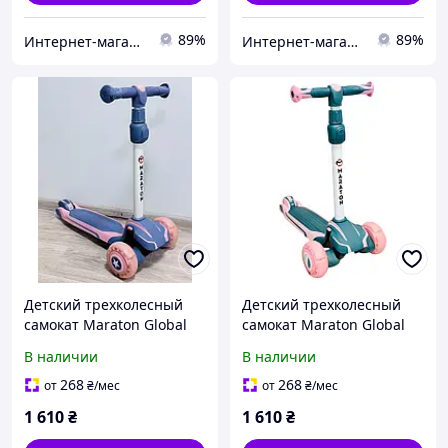
89%
89%
Интернет-магазин "Маленький Гонщик"
Интернет-магазин "Маленький Гонщик"
Детский трехколесный
Детский трехколесный
самокат Maraton Global
самокат Maraton Global
Pink со сложной
Pink-Green со сложной
В наличии
В наличии
конструкцией
конструкцией
полиуретановыми PU
полиуретановыми PU
268
268
от
₴
/мес
от
₴
/мес
колесами устойчивый
колесами устойчивый
1 610
₴
1 610
₴
самокат
самокат