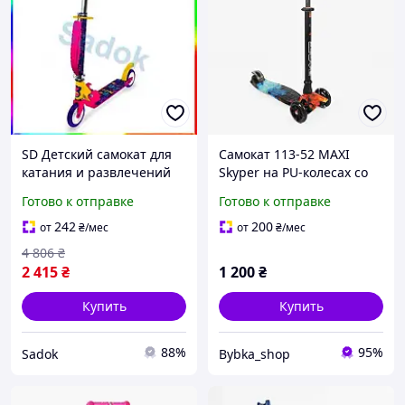
SD Детский самокат для
Самокат 113-52 MAXI
катания и развлечений
Skyper на PU-колесах со
фиолетовый легкий с
световыми эффектами.
Готово к отправке
Готово к отправке
регулируемым рулем
Компактный, легкий,
Sadok top Sad-03
упакованный в пакет.
242
200
от
₴
/мес
от
₴
/мес
4 806
₴
2 415
₴
1 200
₴
Купить
Купить
88%
95%
Sadok
Bybka_shop