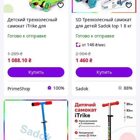
Детский трехколесный
SD Трехколесный самокат
самокат iTrike для
для детей Sadok top 1 8 кг
малышей самокат с LED
3 года Sad-03
Готово к отправке
Готово к отправке
колесами и регулируемой
ручкой, легкий самокат
146
от
₴
/мес
для детей от 3 лет
1 209
₴
2 904
₴
1 088
.10
₴
1 460
₴
Купить
Купить
100%
88%
PrimeShop
Sadok