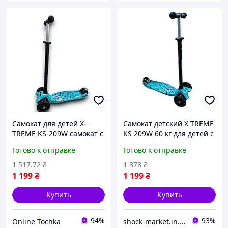
Самокат для детей X-
Самокат детский X TREME
TREME KS-209W самокат с
KS 209W 60 кг для детей с
полиуретановыми
легкой декой и плавным
Готово к отправке
Готово к отправке
колесами детский легкий
ходом
самокат
1 517
.72
₴
1 378
₴
1 199
₴
1 199
₴
Купить
Купить
94%
93%
Online Tochka
shock-market.in.ua