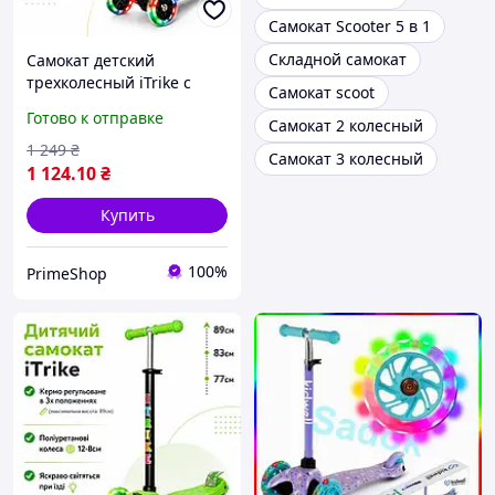
Самокат Scooter 5 в 1
Складной самокат
Самокат детский
трехколесный iTrike с
Самокат scoot
регулируемым рулем
Готово к отправке
Самокат 2 колесный
Самокат для детей от 3
лет Легкий самокат с
1 249
₴
Самокат 3 колесный
полиуретановыми
1 124
.10
₴
колесами
Купить
100%
PrimeShop