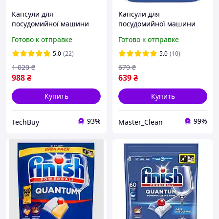
Капсули для
Капсули для
посудомийної машини
посудомийної машини
Finish Quantum Powerball
Finish Quantum Powerball
Готово к отправке
Готово к отправке
Lemon / 100 шт. Капсулы
/ 80шт. Капсулы для
для посудомойки с
посудомойки Финиш
5.0
(22)
5.0
(10)
лимоном Финиш
1 020
₴
679
₴
988
₴
639
₴
Купить
Купить
93%
99%
TechBuy
Master_Clean