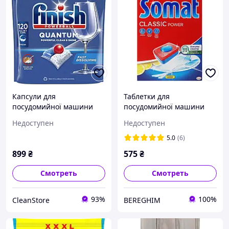
Капсули для
Таблетки для
посудомийної машини
посудомийної машини
Finish Quantum Powerball
Somat Classic Power 95 шт
Недоступен
Недоступен
/ 120 шт. Капсулы для
Лимон. Таблетки для
посудомойки Финиш
посудомойки Сомат
5.0
(6)
899
₴
575
₴
Смотреть
Смотреть
93%
100%
CleanStore
BEREGHIM