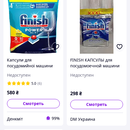
Капсули для
FINISH КАПСУЛЫ для
посудомийної машини
посудомоечной машини
Finish Powerball All in 1
QUANTUM MAX 60ШТ
Недоступен
Недоступен
Power - XXXL Lemon
5.0
(6)
580
₴
298
₴
Смотреть
Смотреть
99%
Денкміт
DM Украина