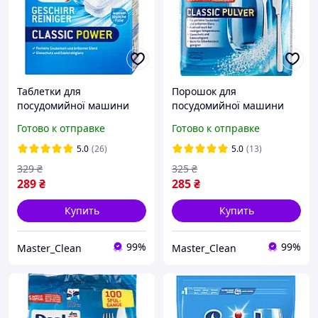
Таблетки для
Порошок для
посудомийної машини
посудомийної машини
Denkmit Classic Power XL
Denkmit 1500 г / Geschirr-
Готово к отправке
Готово к отправке
65 шт. Таблетки для ПММ
reiniger Classic Pulver /
100 циклів мийки
5.0
(26)
5.0
(13)
329
₴
325
₴
289
₴
285
₴
Купить
Купить
99%
99%
Master_Clean
Master_Clean