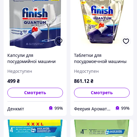
Капсули для
Таблетки для
посудомийної машини
посудомоечной машины
Фініш Finish Powerball
с ароматом лимона Finish
Недоступен
Недоступен
Quantum Max 64 шт
Powerball Quantum All in
1 100 шт Польша
499
₴
861
.12
₴
Смотреть
Смотреть
99%
99%
Денкміт
Феерия Ароматов