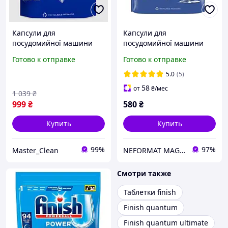
Капсули для
Капсули для
посудомийної машини
посудомийної машини
Finish Quantum Powerball
Finish Quantum Powerball
Готово к отправке
Готово к отправке
Lemon / 140 шт. Капсулы
/ 60 шт. Капсулы для
для посудомойки с
посудомойки Финиш
5.0
(5)
лимоном Финиш
58
от
₴
/мес
1 039
₴
999
₴
580
₴
Купить
Купить
99%
97%
Master_Clean
NEFORMAT MAGAZ
Смотри также
Таблетки finish
Finish quantum
Finish quantum ultimate