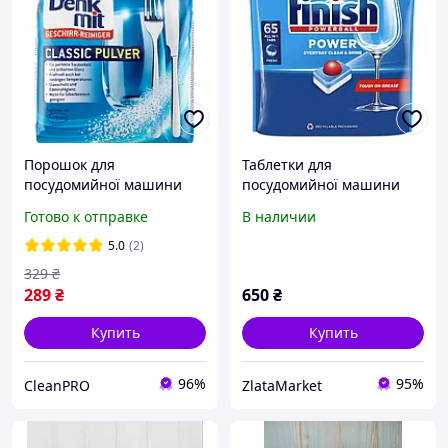
Порошок для
Таблетки для
посудомийної машини
посудомийної машини
Denkmit 1500 г / Geschirr-
Finish Powerball / 65 шт /
Готово к отправке
В наличии
reiniger Classic Pulver /
All in One. Капсулы для
100 циклів мийки
посудомойки Финиш
5.0
(2)
329
₴
289
₴
650
₴
Купить
Купить
96%
95%
CleanPRO
ZlataMarket