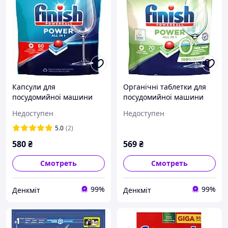
Капсули для
Органічні таблетки для
посудомийної машини
посудомийної машини
Finish Powerball All in 1
Finish powerball 70шт
Недоступен
Недоступен
Power - XXXL
5.0
(2)
580
₴
569
₴
Смотреть
Смотреть
99%
99%
Денкміт
Денкміт