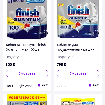
Таблетка - капсула Finish
Таблетки для
Quantum Max 100шт
посудомоечных машин
Finish Quantum Powerball
Недоступен
Недоступен
120 таб.
855
₴
799
₴
Смотреть
Смотреть
99%
99%
Чистий Дім 24/7
Lupilu