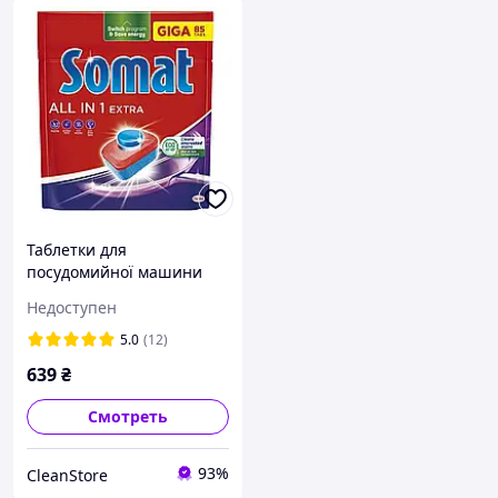
Таблетки для
посудомийної машини
Somat All in 1 Extra Duo 85
Недоступен
шт. Таблетки для
посудомойки Сомат
5.0
(12)
639
₴
Смотреть
93%
CleanStore