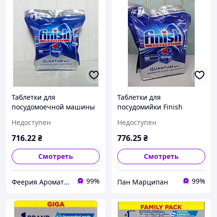
Таблетки для
Таблетки для
посудомоечной машины
посудомийки Finish
Finish Powerball Quantum
Quantum Max 100шт
Недоступен
Недоступен
Max 100 шт. (Польша)
716
.22
₴
776
.25
₴
Смотреть
Смотреть
99%
99%
Феерия Ароматов
Пан Марципан