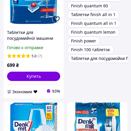
Finish quantum 60
Таблетки finish all in 1
Finish quantum all in 1
Finish quantum lemon
Таблетки для
посудомийної машини
Finish power
Finish Powerball / 94 шт /
Готово к отправке
Finish 100 таблеток
All in One. Капсулы для
посудомойки Финиш
5.0
(7)
Таблетки для посудомойки fi
699
₴
Купить
93%
🛒 Экономия ❤️