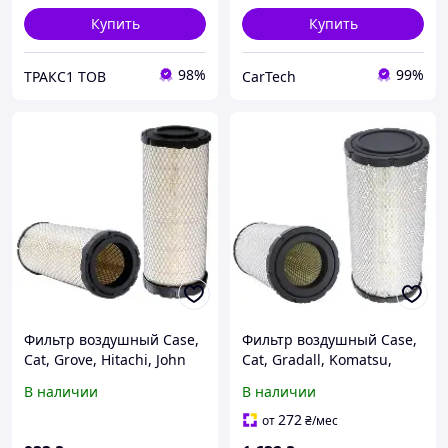
Купить
Купить
98%
99%
ТРАКС1 ТОВ
CarTech
Фильтр воздушный Case,
Фильтр воздушный Case,
Cat, Grove, Hitachi, John
Cat, Gradall, Komatsu,
Deere, Kubota, Melroe
Volvo, Other Outer used
В наличии
В наличии
Bobcat, Other - Wix Filters
w/42331 - Wix Filters
(46489)
(42330)
272
от
₴
/мес