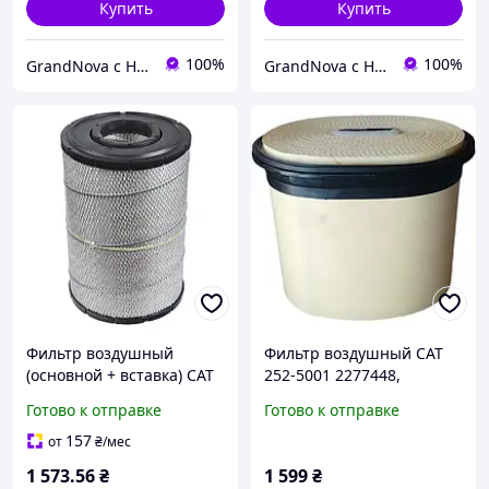
Купить
Купить
100%
100%
GrandNova с НДС
GrandNova с НДС
Фильтр воздушный
Фильтр воздушный CAT
(основной + вставка) CAT
252-5001 2277448,
NEW HOLLAND KOMATSU
2934053, 37352500,
Готово к отправке
Готово к отправке
AGRO CR 0004/0005
P608766, CP23210,
LX2008
CA4996, SL82009, AF27873,
157
от
₴
/мес
SA17316
1 573
.56
₴
1 599
₴