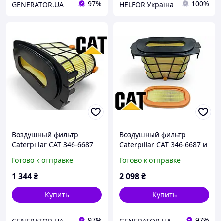
97%
100%
GENERATOR.UA
HELFOR Україна
Воздушный фильтр
Воздушный фильтр
Caterpillar CAT 346-6687
Caterpillar CAT 346-6687 и
(PA5289/C304001/3466687
346-6688 КОМПЛЕКТ
Готово к отправке
Готово к отправке
5280585/21718930/H41620
(PA5289/C304001/3466687
009010 SA 17480)
5280585/21718930)
1 344
₴
2 098
₴
Купить
Купить
97%
97%
GENERATOR.UA
GENERATOR.UA