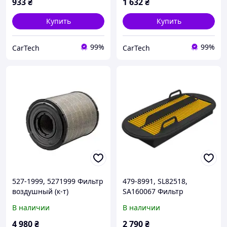
933
₴
1 632
₴
Купить
Купить
99%
99%
CarTech
CarTech
527-1999, 5271999 Фильтр
479-8991, SL82518,
воздушный (к-т)
SA160067 Фильтр
CAT/CATERPILLAR
воздушный
В наличии
В наличии
CAT/CATERPILLAR
4 980
₴
2 790
₴