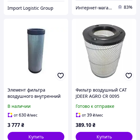
83%
Интернет-магазин "Авто Эксперт Плюс"
Import Logistic Group
Элемент фильтра
Фильтр воздушный CAT
воздушного внутренний
JDEER AGRO CR 0095
(1063973), CAT Donaldson
P536457
В наличии
Готово к отправке
P533884
630
39
от
₴
/мес
от
₴
/мес
3 777
₴
389
.10
₴
Купить
Купить