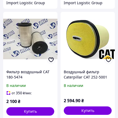
Import Logistic Group
Import Logistic Group
Фильтр воздушный CAT
Воздушный фильтр
180-5474
Caterpillar CAT 252-5001
SA 17391 CP29550 (CAT
В наличии
В наличии
M313)
350
от
₴
/мес
2 594
.90
₴
2 100
₴
Купить
Купить