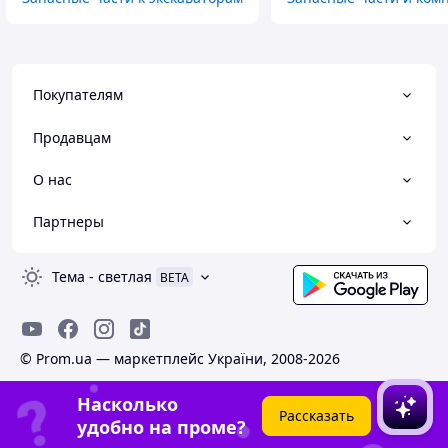
Покупателям
Продавцам
О нас
Партнеры
Тема
-
светлая
BETA
© Prom.ua — маркетплейс України, 2008-2026
Насколько
Рассказать
удобно на проме?