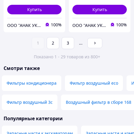
Купить
Купить
100%
100%
ООО "АНАК УКРАИНА"
ООО "АНАК УКРАИНА"
1
2
3
...
Показано 1 - 29 товаров из 800+
Смотри также
Фильтры кондиционера
Фильтр воздушный eco
И
Фильтр воздушный 3с
Воздушный фильтр в сборе 168
Популярные категории
Запасные части к экскаваторам
Запасные части и ком