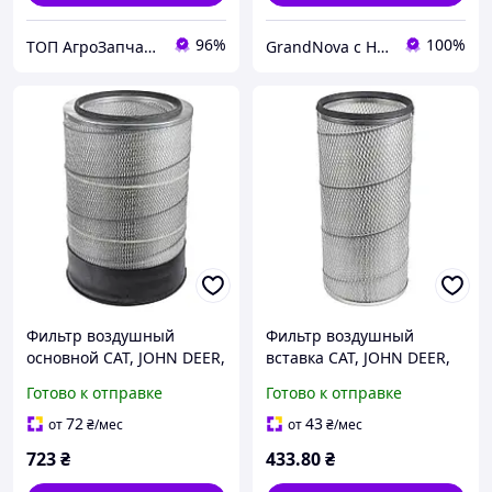
96%
100%
ТОП АгроЗапчастина
GrandNova с НДС
Фильтр воздушный
Фильтр воздушный
основной CAT, JOHN DEER,
вставка CAT, JOHN DEER,
LUBER FINER, VOVLO
LUBER FINER, VOVLO
Готово к отправке
Готово к отправке
(вставка см. CH 0018)
(основной см. CH 1411)
(AGRO) CH 1411 P124867
(AGRO) CH 0018 P124866
72
43
от
₴
/мес
от
₴
/мес
723
₴
433
.80
₴