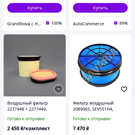
Купить
Купить
100%
99%
GrandNova с НДС
AutoCommerce
Воздушный фильтр
Фильтр воздушный
2277448 + 2277449,
2089065, SEV551H4,
P608766 + P785965,
1000012122, P643216,
Готово к отправке
Готово к отправке
CP23210 + CF2135,
SA16708, CA30201,
SA17316 + SA17317. CAT
SL82044, WA11036. CAT,
2 450
₴/комплект
7 470
₴
PERKINS