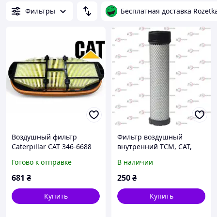
Фильтры
Бесплатная доставка Rozetk
Воздушный фильтр
Фильтр воздушный
Caterpillar CAT 346-6688
внутренний TCM, CAT,
(SF-Filter
MITSUBISHI
Готово к отправке
В наличии
SL82511/PA5290/CF2631)
681
₴
250
₴
Купить
Купить