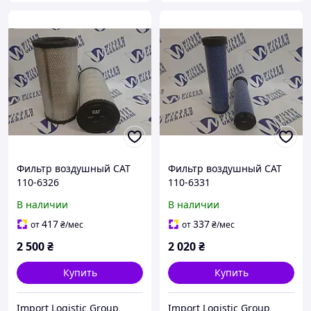
Фильтр воздушный CAT
Фильтр воздушный CAT
110-6326
110-6331
В наличии
В наличии
417
337
от
₴
/мес
от
₴
/мес
2 500
₴
2 020
₴
Купить
Купить
Import Logistic Group
Import Logistic Group