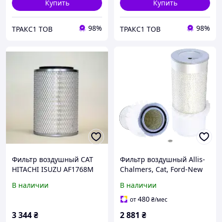
Купить
Купить
98%
98%
ТРАКС1 ТОВ
ТРАКС1 ТОВ
Фильтр воздушный CAT
Фильтр воздушный Allis-
HITACHI ISUZU AF1768M
Chalmers, Cat, Ford-New
(FLEETGUARD)
Holland, Ingersoll-Rand,
В наличии
В наличии
Iveco - Wix Filters (42522)
480
от
₴
/мес
3 344
₴
2 881
₴