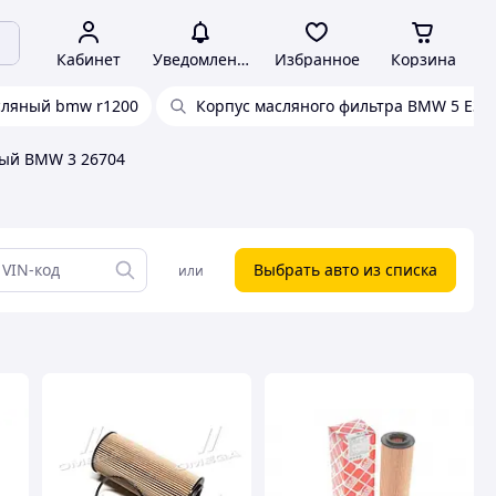
Кабинет
Уведомления
Избранное
Корзина
сляный bmw r1200
Корпус масляного фильтра BMW 5 E39 
ый BMW 3 26704
Выбрать авто из списка
или