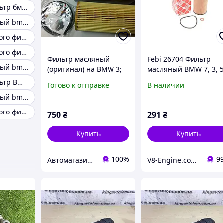
Масляный фильтр бмв м57
Фильтр масляный bmw r1200
Корпус масляного фильтра BMW 5 E39 97-04
Корпус масляного фильтра bmw 3 e91
Фильтр масляный
Febi 26704 Фильтр
Фильтр масляный bmw m40
(оригинал) на BMW 3;
масляный BMW 7, 3, 5
05-; X5(E70) 06-; X6(E71)
X5, X3, 6, X6;
Масляный фильтр BMW B58
Готово к отправке
В наличии
08-; 5(F10/11/18) 10-; 7
Фильтр масляный bmw k1200
(F01/02) 08-
Корпус масляного фильтра bmw x3 f25
750
₴
291
₴
Купить
Купить
100%
9
Автомагазин "АвтоСлава"
V8-Engine.com.ua Авто-расходники