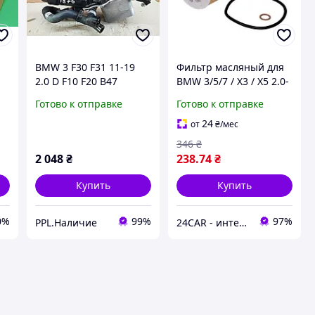
BMW 3 F30 F31 11-19
Фильтр масляный для
2.0 D F10 F20 B47
BMW 3/5/7 / X3 / X5 2.0-
Корпус масляного
4.0 i / D 1990 -
Готово к отправке
Готово к отправке
фильтра 11428513963 \
1457437003
2
72361309
24
от
₴
/мес
346
₴
2 048
₴
238
.74
₴
Купить
Купить
0%
99%
97%
PPL.Наличие
24CAR - интернет магазин запчастей и аксессуаров