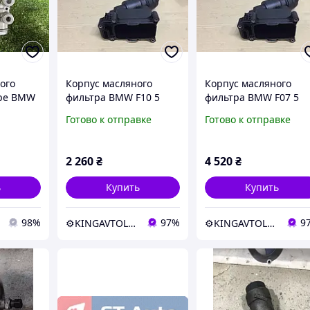
ого
Корпус масляного
Корпус масляного
оре BMW
фильтра BMW F10 5
фильтра BMW F07 5
) 11 42 7
series 11427800066
series GT 7800066
Готово к отправке
Готово к отправке
2 260
₴
4 520
₴
ь
Купить
Купить
98%
97%
9
⚙️KINGAVTOLOM
⚙️KINGAVTOLOM