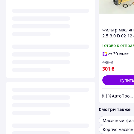
Фильтр масля
2.5-3.0 D 02-12
FEBI) 26704
Готово к отпра
30
от
₴
/мес
430
₴
301
₴
Купит
🇺🇦 АвтоПром 🇺🇦
Смотри также