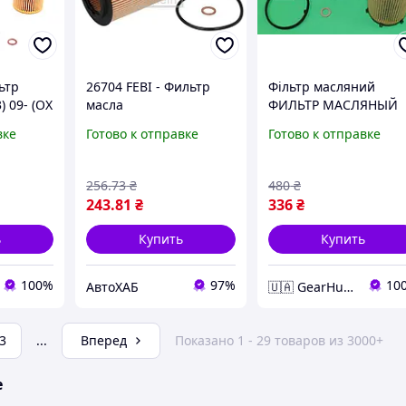
ьтр
26704 FEBI - Фильтр
Фільтр масляний
) 09- (OX
масла
ФИЛЬТР МАСЛЯНЫЙ
BMW 3 (E90) 08-13. 5
вке
Готово к отправке
Готово к отправке
(F10) 10-11. 7 (F01) 08-
15. X5 10-13 1541-107
256
.73
₴
480
₴
243
.81
₴
336
₴
ь
Купить
Купить
100%
97%
10
АвтоХАБ
🇺🇦 GearHub 🇺🇦
3
...
Вперед
Показано 1 - 29 товаров из 3000+
е