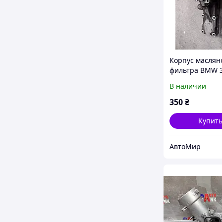
Корпус маслян
фильтра BMW 3
мотор М40 БМВ
В наличии
фильтр масля
350
₴
Купит
АвтоМир