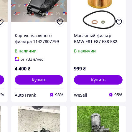
Корпус масляного
Масляный фильтр
фильтра 11427807799
BMW E81 E87 E88 E82
для BMW 1 E81, 3 E90, 5
F20 F21 F22 F23 E90 E91
В наличии
В наличии
E60, X3
E92 E93 F30 F31 E60 F15
F10 F02 MINI
733
от
₴
/мес
11427953129
4 400
₴
999
₴
Купить
Купить
7%
98%
95%
Auto Frank
WeSell