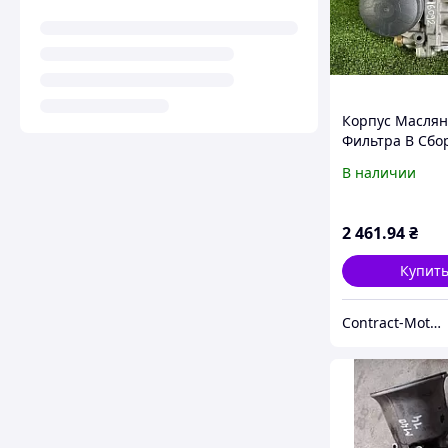
Корпус Маслян
Фильтра В Сб
3 F30 12-19 (б/у
В наличии
637 052
2 461
.94
₴
Купит
Contract-Motors