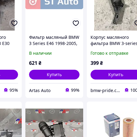
ого
Фильтр масляный BMW
Корпус масляного
 E30
3 Series E46 1998-2005,
фильтра BMW 3-serie
 е30
WP920/80
E36 M43B16 1996 (б/у)
В наличии
Готово к отправке
ный
621
₴
399
₴
ь
Купить
Купить
95%
99%
10
Artas Auto
bmw-pride.com.ua