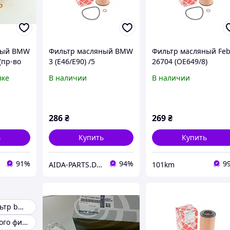
ный BMW
Фильтр масляный BMW
Фильтр масляный Feb
 (пр-во
3 (E46/E90) /5
26704 (OE649/8)
(E60/E61)/7 (E65-67) 2.5-
вке
В наличии
В наличии
3.5d (Febi Bilstein)
26704
286
₴
269
₴
ь
Купить
Купить
91%
94%
9
AIDA-PARTS.DP.UA
101km
Масляный фильтр bmw e60
Корпус масляного фильтра BMW