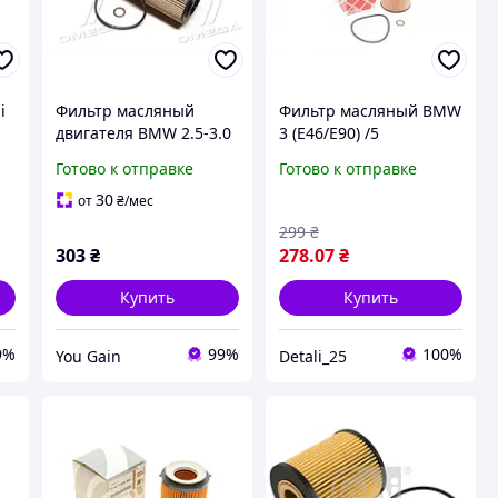
i
Фильтр масляный
Фильтр масляный BMW
двигателя BMW 2.5-3.0
3 (E46/E90) /5
D 02-12 (вир-во FEBI).
(E60/E61)/7 (E65-67) 2.5-
Готово к отправке
Готово к отправке
(26704)
3.5d 26704 Крос код
WL7406
30
от
₴
/мес
299
₴
303
₴
278
.07
₴
Купить
Купить
9%
99%
100%
You Gain
Detali_25