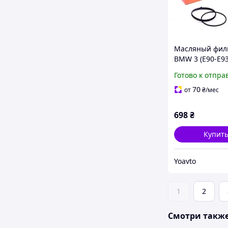
Масляный фил
BMW 3 (E90-E93
560D)
Готово к отпра
70
от
₴
/мес
698
₴
Купит
Yoavto
1
2
Смотри такж