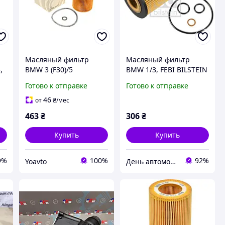
Масляный фильтр
Масляный фильтр
,
BMW 3 (F30)/5
BMW 1/3, FEBI BILSTEIN
(F10/F11)/X3 (F25) 2.0i
(26705)
Готово к отправке
Готово к отправке
11- N20/N55
(11427634292)
46
от
₴
/мес
463
₴
306
₴
Купить
Купить
9%
100%
92%
Yoavto
День автомобилиста