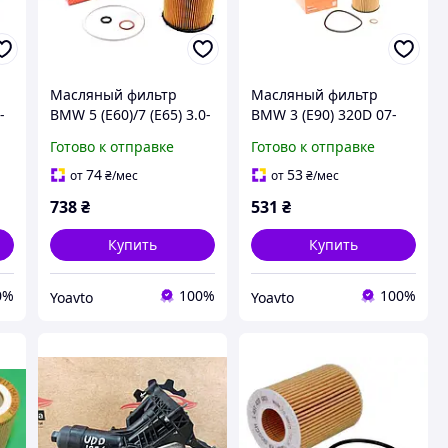
Масляный фильтр
Масляный фильтр
-
BMW 5 (E60)/7 (E65) 3.0-
BMW 3 (E90) 320D 07-
6.0i 03- (OX 636D)
(OX 361/4D)
Готово к отправке
Готово к отправке
74
53
от
₴
/мес
от
₴
/мес
738
₴
531
₴
Купить
Купить
0%
100%
100%
Yoavto
Yoavto