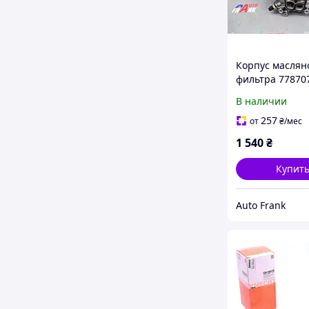
Корпус маслян
фильтра 77870
6740373126 д
В наличии
E87, E46
257
от
₴
/мес
1 540
₴
Купит
Auto Frank