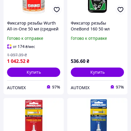
Фиксатор резьбы Wurth
Фиксатор резьбы
All-in-One 50 мл (средней
OneBond 160 50 мл
прочности)
(высокой прочности)
Готово к отправке
Готово к отправке
174
от
₴
/мес
1 097
.39
₴
1 042
.52
₴
536
.60
₴
Купить
Купить
97%
97%
AUTOMIX
AUTOMIX