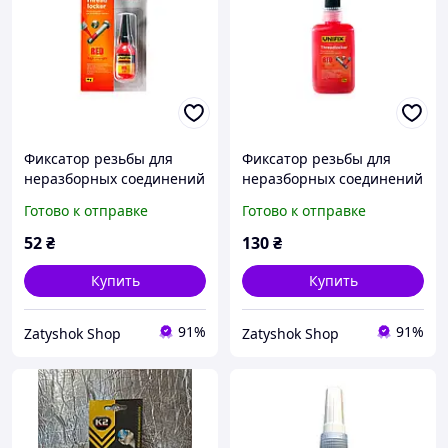
Фиксатор резьбы для
Фиксатор резьбы для
неразборных соединений
неразборных соединений
Unifix 10г красный
Unifix 50г красный
Готово к отправке
Готово к отправке
(940021)
(940023)
52
₴
130
₴
Купить
Купить
91%
91%
Zatyshok Shop
Zatyshok Shop