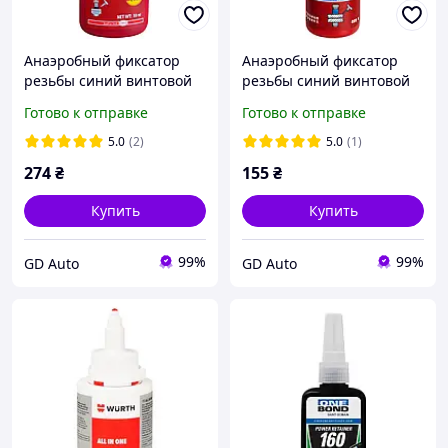
Анаэробный фиксатор
Анаэробный фиксатор
резьбы синий винтовой
резьбы синий винтовой
клей Looteft 243 50мл
клей Locttlf 243 10мл
Готово к отправке
Готово к отправке
5.0
(2)
5.0
(1)
274
₴
155
₴
Купить
Купить
99%
99%
GD Auto
GD Auto