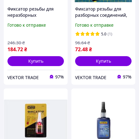
Фиксатор резьбы для
Фиксатор резьбы для
неразборных
разборных соединений,
соединений, красный 50г
синий 10г СИЛА
Готово к отправке
Готово к отправке
СИЛА
5.0
(1)
246
.30
₴
96
.64
₴
184
.72
₴
72
.48
₴
Купить
Купить
97%
97%
VEKTOR TRADE
VEKTOR TRADE