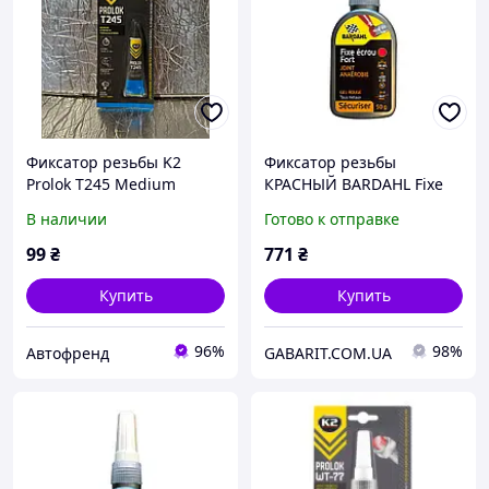
Фиксатор резьбы K2
Фиксатор резьбы
Prolok T245 Medium
КРАСНЫЙ BARDAHL Fixe
синий 6г (B150)
Ecrou Fort Rouge 50 г
В наличии
Готово к отправке
49913
99
₴
771
₴
Купить
Купить
96%
98%
Автофренд
GABARIT.COM.UA