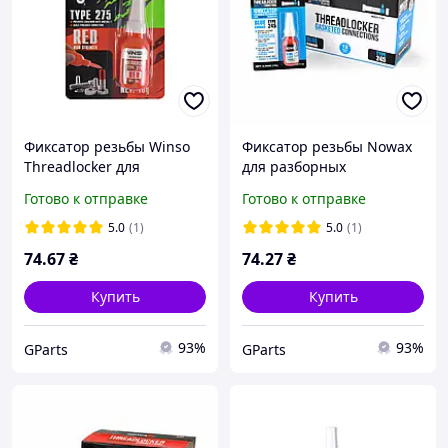
Фиксатор резьбы Winso
Фиксатор резьбы Nowax
Threadlocker для
для разборных
неразборных соединений
соединений синий 10г
Готово к отправке
Готово к отправке
красный 10г
5.0
(1)
5.0
(1)
74
.67
₴
74
.27
₴
Купить
Купить
93%
93%
GParts
GParts