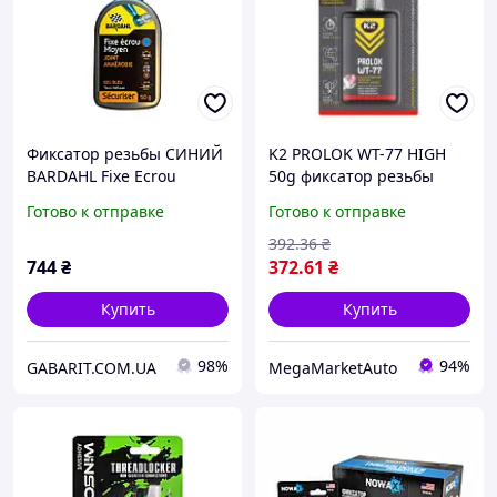
Фиксатор резьбы СИНИЙ
K2 PROLOK WT-77 HIGH
BARDAHL Fixe Ecrou
50g фиксатор резьбы
Moyen Bleu 50 г 49909
аррабный высокой
Готово к отправке
Готово к отправке
прочности
392
.36
₴
744
₴
372
.61
₴
Купить
Купить
98%
94%
GABARIT.COM.UA
MegaMarketAuto