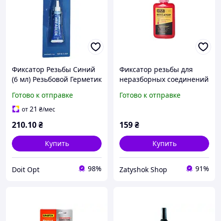
Фиксатор Резьбы Синий
Фиксатор резьбы для
(6 мл) Резьбовой Герметик
неразборных соединений
Клей ABRO
Сила 50г красный
Готово к отправке
Готово к отправке
(951425)
21
от
₴
/мес
210
.10
₴
159
₴
Купить
Купить
98%
91%
Doit Opt
Zatyshok Shop