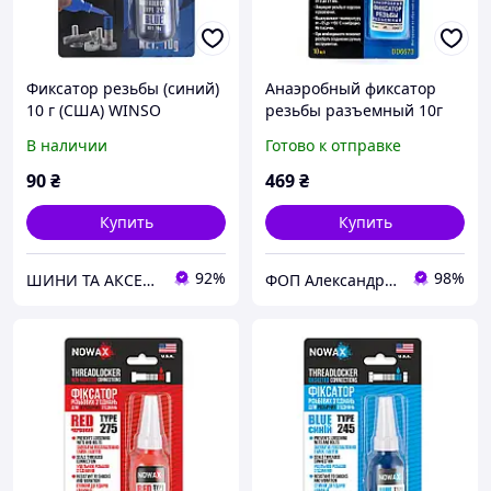
Фиксатор резьбы (синий)
Анаэробный фиксатор
10 г (США) WINSO
резьбы разъемный 10г
В наличии
Готово к отправке
90
₴
469
₴
Купить
Купить
92%
98%
ШИНИ ТА АКСЕСУАРИ ДЛЯ ВСІХ ВИДІВ ТЕХНІКИ
ФОП Александрова Ірина Анатоліївна