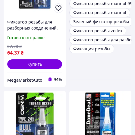
Фиксатор резьбы mannol 992
Фиксатор резьбы mannol
Зеленый фиксатор резьбы
Фиксатор резьбы для
разборных соединений,
Фиксатор резьбы zollex
синий, 10g (12/144шт.)
Готово к отправке
Фиксатор резьбы для разбо
WINSO
67
.78
₴
Фиксация резьбы
64
.37
₴
Купить
94%
MegaMarketAuto