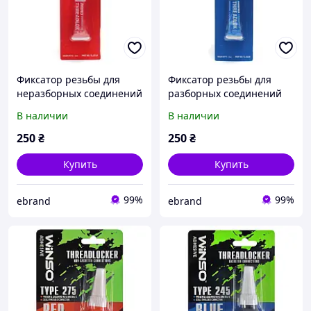
Фиксатор резьбы для
Фиксатор резьбы для
неразборных соединений
разборных соединений
ABRO красный 6мл
ABRO синий 6мл 154343
В наличии
В наличии
154340
250
₴
250
₴
Купить
Купить
99%
99%
ebrand
ebrand