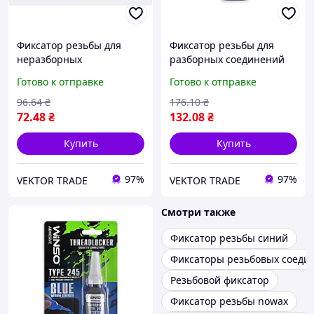
Фиксатор резьбы для
Фиксатор резьбы для
неразборных
разборных соединений
соединений, красный 10г
синий 50 г
Готово к отправке
Готово к отправке
СИЛА
96
.64
₴
176
.10
₴
72
.48
₴
132
.08
₴
Купить
Купить
97%
97%
VEKTOR TRADE
VEKTOR TRADE
Смотри также
Фиксатор резьбы синий
Фиксаторы резьбовых соеди
Резьбовой фиксатор
Фиксатор резьбы nowax