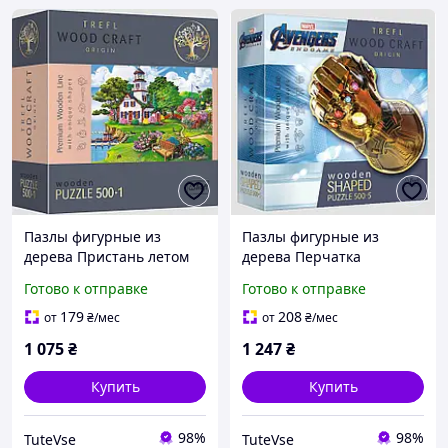
Пазлы фигурные из
Пазлы фигурные из
дерева Пристань летом
дерева Перчатка
500 + 1 элементов Trefl
Бесконечности 500 + 5
Готово к отправке
Готово к отправке
элементов Trefl
179
208
от
₴
/мес
от
₴
/мес
1 075
₴
1 247
₴
Купить
Купить
98%
98%
TuteVse
TuteVse