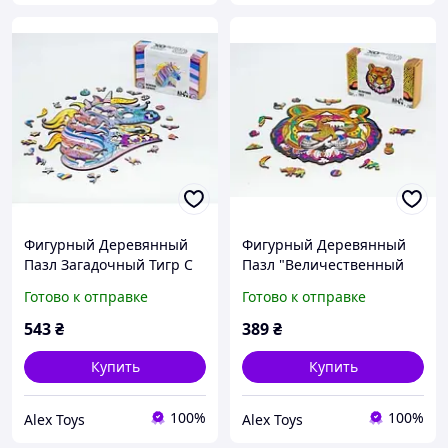
Фигурный Деревянный
Фигурный Деревянный
Пазл Загадочный Тигр С
Пазл "Величественный
Ярким Орнаментом, Из
Тигр С Этническим
Готово к отправке
Готово к отправке
129 Деталей || AlexToys
Орнаментом", Из 126
Деталей || AlexToys
543
₴
389
₴
Купить
Купить
100%
100%
Alex Toys
Alex Toys