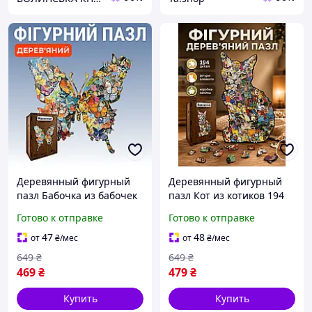
Деревянный фигурный
Деревянный фигурный
пазл Бабочка из бабочек
пазл Кот из котиков 194
162 элемента 3D
элементов 3D
Готово к отправке
Готово к отправке
Головоломка для детей и
Головоломка для детей и
взрослых в деревянной
взрослых в деревянной
47
48
от
₴
/мес
от
₴
/мес
коробке
коробке
649
₴
649
₴
469
₴
479
₴
Купить
Купить