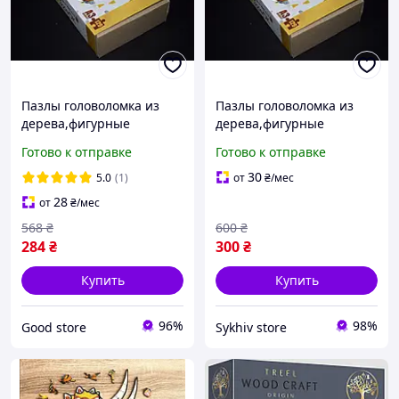
Пазлы головоломка из
Пазлы головоломка из
дерева,фигурные
дерева,фигурные
деревянные пазлы
деревянные пазлы
Готово к отправке
Готово к отправке
цветные в виде
цветные в виде
животных тигр для
животных тигр для детей.
30
5.0
(1)
от
₴
/мес
детей.gs
28
от
₴
/мес
568
₴
600
₴
284
₴
300
₴
Купить
Купить
96%
98%
Good store
Sykhiv store