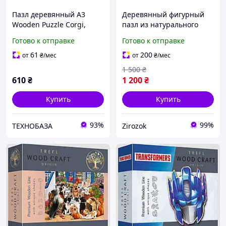
Пазл деревянный A3
Деревянный фигурный
Wooden Puzzle Corgi,
пазл из натурального
фигурный, цветной, из
дерева Сова 227
Готово к отправке
Готово к отправке
дерева
элементов 677х475 мм в
подарочной коробке
61
200
от
₴
/мес
от
₴
/мес
1 500
₴
610
₴
1 200
₴
Купить
Купить
93%
99%
ТЕХНОБАЗА
Zirozok