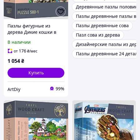
Деревянные пазлы половин
Пазлы деревянные пазлы в
Пазлы деревянные сова
Пазлы фигурные из
дерева Дикие кошки в
Пазл сова из дерева
джунглях 500 + 1
В наличии
Дизайнерские пазлы из дере
элементов Trefl
176
от
₴
/мес
Пазлы деревянные 24 детал
1 054
₴
Купить
99%
ArtDiy