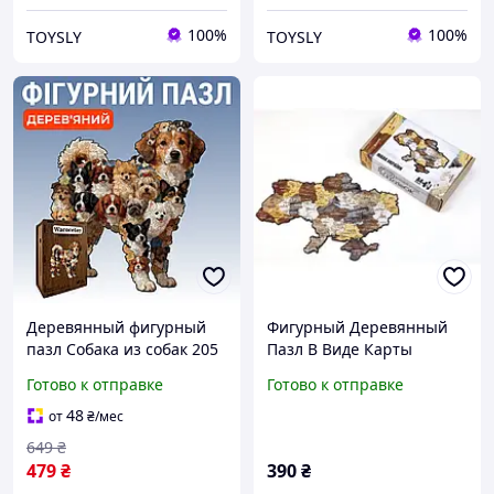
100%
100%
TOYSLY
TOYSLY
Деревянный фигурный
Фигурный Деревянный
пазл Собака из собак 205
Пазл В Виде Карты
элементов 3D
Украины, Ихз 122
Готово к отправке
Готово к отправке
Головоломка для детей и
Деталей | YourToy
взрослых в деревянной
48
от
₴
/мес
коробке
649
₴
479
₴
390
₴