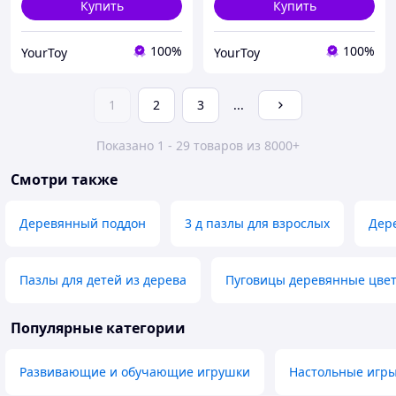
Купить
Купить
100%
100%
YourToy
YourToy
1
2
3
...
Показано 1 - 29 товаров из 8000+
Смотри также
Деревянный поддон
3 д пазлы для взрослых
Дер
Пазлы для детей из дерева
Пуговицы деревянные цве
Популярные категории
Развивающие и обучающие игрушки
Настольные игр