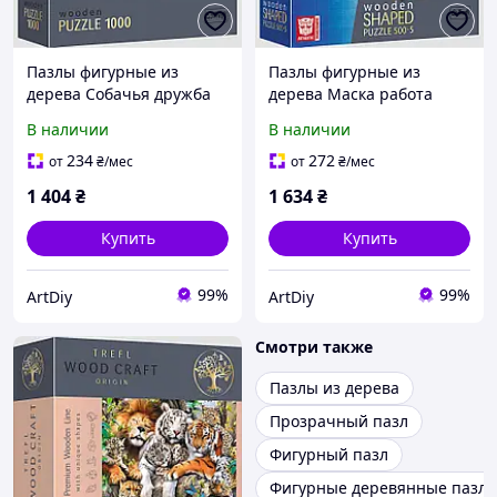
Пазлы фигурные из
Пазлы фигурные из
дерева Собачья дружба
дерева Маска работа
1000 элементов Trefl
500+5 элементов Trefl
В наличии
В наличии
234
272
от
₴
/мес
от
₴
/мес
1 404
₴
1 634
₴
Купить
Купить
99%
99%
ArtDiy
ArtDiy
Смотри также
Пазлы из дерева
Прозрачный пазл
Фигурный пазл
Фигурные деревянные пазл