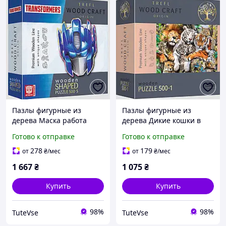
Пазлы фигурные из
Пазлы фигурные из
дерева Маска работа
дерева Дикие кошки в
500+5 элементов Trefl
джунглях 500 + 1
Готово к отправке
Готово к отправке
элементов Trefl
278
179
от
₴
/мес
от
₴
/мес
1 667
₴
1 075
₴
Купить
Купить
98%
98%
TuteVse
TuteVse