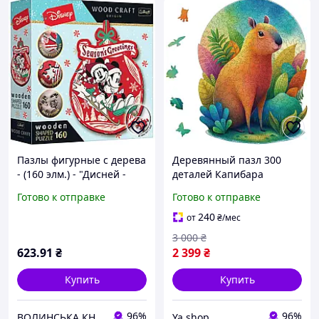
Пазлы фигурные с дерева
Деревянный пазл 300
- (160 элм.) - "Дисней -
деталей Капибара
Рождество в Микки и
YJacuing, фигурный
Готово к отправке
Готово к отправке
Мини" / Trefl
jigsaw puzzle из дерева,
развивающая игра для
240
от
₴
/мес
взрослых и детей
3 000
₴
623
.91
₴
2 399
₴
Купить
Купить
96%
96%
ВОЛИНСЬКА КНОПКА
Ya.shop