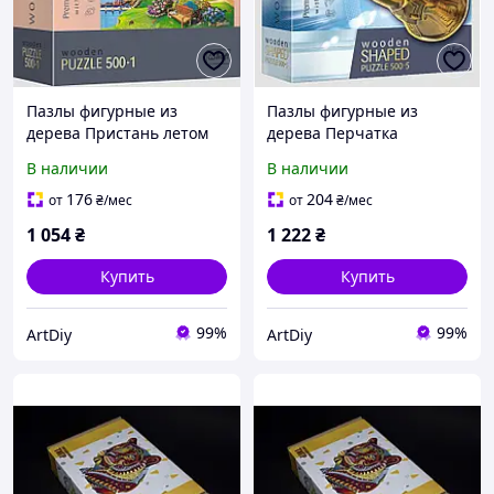
Пазлы фигурные из
Пазлы фигурные из
дерева Пристань летом
дерева Перчатка
500 + 1 элементов Trefl
Бесконечности 500 + 5
В наличии
В наличии
элементов Trefl
176
204
от
₴
/мес
от
₴
/мес
1 054
₴
1 222
₴
Купить
Купить
99%
99%
ArtDiy
ArtDiy