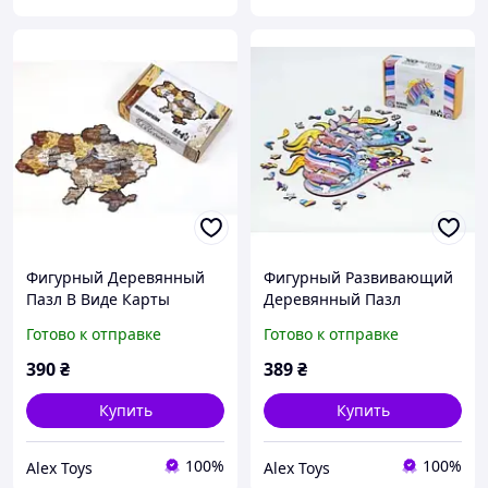
Фигурный Деревянный
Фигурный Развивающий
Пазл В Виде Карты
Деревянный Пазл
Украины, Ихз 122
Сказочный Единорог, Из
Готово к отправке
Готово к отправке
Деталей || AlexToys
148 Деталей || AlexToys
390
₴
389
₴
Купить
Купить
100%
100%
Alex Toys
Alex Toys