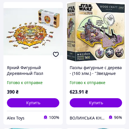
Яркий Фигурный
Пазлы фигурные с дерева
Деревянный Пазл
- (160 элм.) - "Звездные
Африканский Лев, Из 133
войны - Мандалорец" /
Готово к отправке
Готово к отправке
Детали || AlexToys
Trefl
390
₴
623
.91
₴
Купить
Купить
100%
96%
Alex Toys
ВОЛИНСЬКА КНОПКА