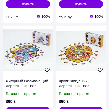
Купить
Купить
100%
100%
TOYSLY
YourToy
Фигурный Развивающий
Яркий Фигурный
Деревянный Пазл
Деревянный Пазл
Сказочный Единорог, Из
Африканский Лев, Из 133
Готово к отправке
Готово к отправке
148 Деталей | YourToy
Детали | YourToy
390
₴
390
₴