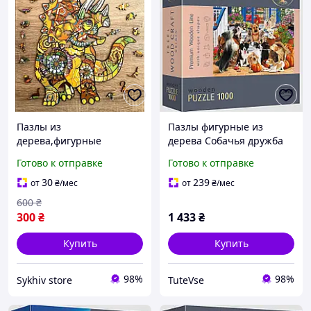
Пазлы из
Пазлы фигурные из
дерева,фигурные
дерева Собачья дружба
деревянные ЭКО пазлы
1000 элементов Trefl
Готово к отправке
Готово к отправке
цветные в виде
животных ТРІЦЕРАТОПС
30
239
от
₴
/мес
от
₴
/мес
для детей
600
₴
300
₴
1 433
₴
Купить
Купить
98%
98%
Sykhiv store
TuteVse