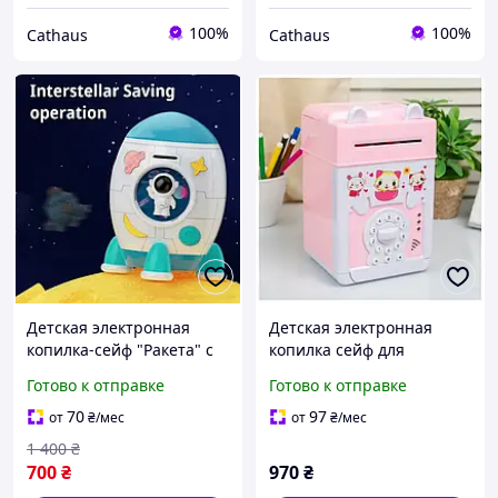
100%
100%
Cathaus
Cathaus
Детская электронная
Детская электронная
копилка-сейф "Ракета" с
копилка сейф для
музыкой и подсветкой,
бумажных денег и монет.
Готово к отправке
Готово к отправке
Детская копилка с
Копилка для девочки.
большой
Банкомат с кодовым
70
97
от
₴
/мес
от
₴
/мес
вместительностью
замком
1 400
₴
700
₴
970
₴