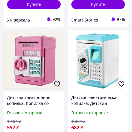
Купить
Купить
92%
97%
Універсаль
Smart-Stories
Детская электронная
Детская электрическая
копилка, Копилка со
копилка, Детский
звуковым эффектом,
банкомат для монет,
Готово к отправке
Готово к отправке
Сейф-копилка с
Игрушка копилка,
механизмом поедания
Детская электронная
1 104
₴
1 364
₴
монет, RYH
копилка банкомат, RYH
552
₴
682
₴