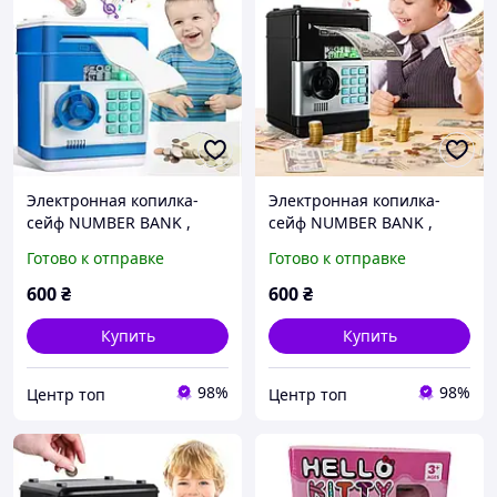
Электронная копилка-
Электронная копилка-
сейф NUMBER BANK ,
сейф NUMBER BANK ,
детский сейф с кодовым
детский сейф с кодовым
Готово к отправке
Готово к отправке
замком и
замком и
купюроприемником,
купюроприемником,
600
₴
600
₴
копилка для денег, цвет
копилка для денег, цвет
голубой
черный
Купить
Купить
98%
98%
Центр топ
Центр топ