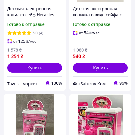
Детская электронная
Детская электронная
копилка сейф Heracles
копилка в виде сейфа с
Астронавт с
отпечатком пальца на
Готово к отправке
Готово к отправке
автозагрузкой купюр, пин
батарейках с кодовым
код, отпечаток пальца,
замком банкомат игрушка
54
5.0
(4)
от
₴
/мес
музыка
125
от
₴
/мес
1 578
₴
1 080
₴
1 251
₴
540
₴
Купить
Купить
100%
96%
Tovus - маркет
🔱 «Saturn» Компетентность! Качество товара! Быстрая отправка! ✅