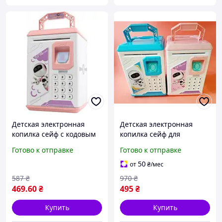
Детская электронная
Детская электронная
копилка сейф с кодовым
копилка сейф для
замком и отпечатком
бумажных денег и монет.
Готово к отправке
Готово к отправке
пальца ROBOT
Копилка для девочки.
BODYGUARD
Банкомат с кодовым
50
от
₴
/мес
замком
587
₴
970
₴
469
.60
₴
495
₴
Купить
Купить