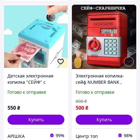
Детская электронная
Электронная копилка-
копилка "СЕЙФ" с
сейф NUMBER BANK ,
отпечатком пальца
детский сейф с кодовым
Готово к отправке
Готово к отправке
замком и
купюроприемником,
600
₴
копилка для денег, цвет
550
₴
500
₴
красный
Купить
Купить
99%
98%
АРІШКА
Центр топ