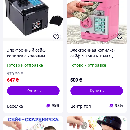
Электронный сейф-
Электронная копилка-
копилка с кодовым
сейф NUMBER BANK ,
замком черный для детей
детский сейф с кодовым
Готово к отправке
Готово к отправке
для накопления денег и
замком и
обучения финансам
купюроприемником,
970
.50
₴
FLAME
копилка для денег, цвет
647
₴
600
₴
розовый
Купить
Купить
95%
98%
Веселка
Центр топ