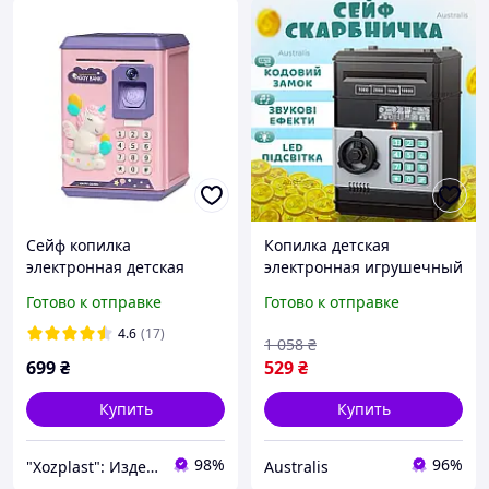
Сейф копилка
Копилка детская
электронная детская
электронная игрушечный
музыкальная с
сейф копилка для
Готово к отправке
Готово к отправке
купюроприемником
ребенка с кодовым
кодовым замком и
замком для хранения
4.6
(17)
1 058
₴
отпечатком пальца
купюр и монет с
699
₴
529
₴
подсветкой и паролем
Купить
Купить
98%
96%
"Xozplast": Изделия из пластика, дерева и шерсти, новогодняя продукция оптом и в розницу
Australis