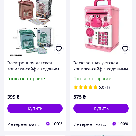
Электронная детская
Электронная детская
копилка-сейф с кодовым
копилка-сейф с кодовыми
замком Money Box
замком Piggy Bank Smart
Готово к отправке
Готово к отправке
LSB6909
6002A
5.0
(1)
399
₴
575
₴
Купить
Купить
100%
100%
Интернет магазин "Zabawki"
Интернет магазин "Zabawki"