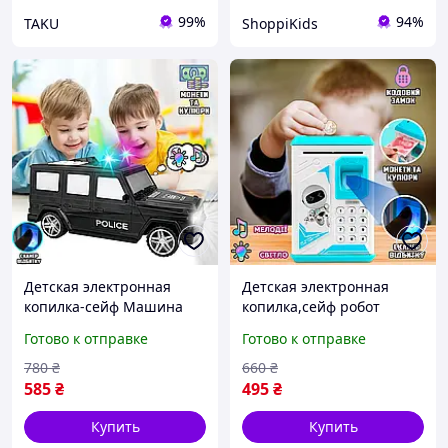
99%
94%
TAKU
ShoppiKids
Детская электронная
Детская электронная
копилка-сейф Машина
копилка,сейф робот
Hummer G63
,Копилка с отпечатком
Готово к отправке
Готово к отправке
полицейское авто с
пальца и кодовым замком
кодовым замком джип
780
₴
660
₴
585
₴
495
₴
Купить
Купить