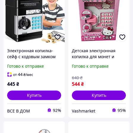
Электронная копилка-
Детская электронная
сейф с кодовым замком
копилка для монет и
Number Bank
купюр, Банкомат-копилка
Готово к отправке
Готово к отправке
с кодовым замком
Хэллоуина Китти, Детский
44
от
₴
/мес
640
₴
сейф с кодовым замком
445
₴
544
₴
Купить
Купить
92%
95%
ВСЕ В ДОМ
Vashmarket