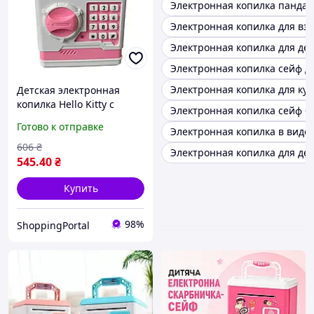
Электронная копилка панда
Электронная копилка для вз
Электронная копилка для де
Электронная копилка сейф д
Электронная копилка для ку
Детская электронная
копилка Hello Kitty с
Электронная копилка сейф б
кодовым замком, Детский
Готово к отправке
Электронная копилка в виде
сейф с кодовым замком
Хэллоуина Китти
606
₴
Электронная копилка для де
545
.40
₴
Купить
98%
ShoppingPortal