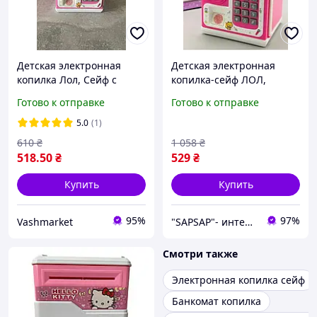
Детская электронная
Детская электронная
копилка Лол, Сейф с
копилка-сейф ЛОЛ,
кодовым замком и
Копилка LOL с кодовым
Готово к отправке
Готово к отправке
отпечатком пальца LOL
замком и отпечатком
розовый
пальца
5.0
(1)
610
₴
1 058
₴
518
.50
₴
529
₴
Купить
Купить
95%
97%
Vashmarket
"SAPSAP"- интернет магазин
Смотри также
Электронная копилка сейф
Банкомат копилка