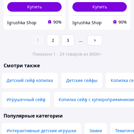
Купить
Купить
90%
90%
Igrushka Shop
Igrushka Shop
1
2
3
...
Показано 1 - 29 товаров из 8000+
Смотри также
Детский сейф копилка
Детские сейфы
Копилка с
Игрушечный сейф
Копилка сейф с купюроприемником
Популярные категории
Интерактивные детские игрушки
Замки
Тематич