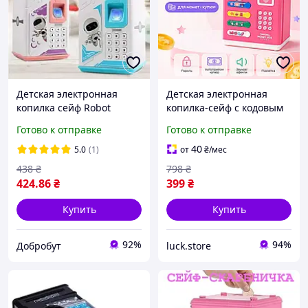
Детская электронная
Детская электронная
копилка сейф Robot
копилка-сейф с кодовым
Bodyguard с
замком и автоприемом
Готово к отправке
Готово к отправке
купюроприемником с
купюр | Копилка.
кодовым замком и
Отличный подарок
40
5.0
(1)
от
₴
/мес
отпечатком пальца ДТ
ребенку.
438
₴
798
₴
424
.86
₴
399
₴
Купить
Купить
92%
94%
Добробут
luck.store