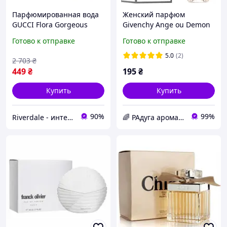
Парфюмированная вода
Женский парфюм
GUCCI Flora Gorgeous
Givenchy Ange ou Demon
Gardenia Eau de Parfum,
Le Secret eau de parfum
Готово к отправке
Готово к отправке
100ml
50мл (Живанши Ангел и
Демон Ле Секрет)
5.0
(2)
2 703
₴
449
₴
195
₴
Купить
Купить
90%
99%
Riverdale - интернет-магазин
🌈 РАдуга ароматов.