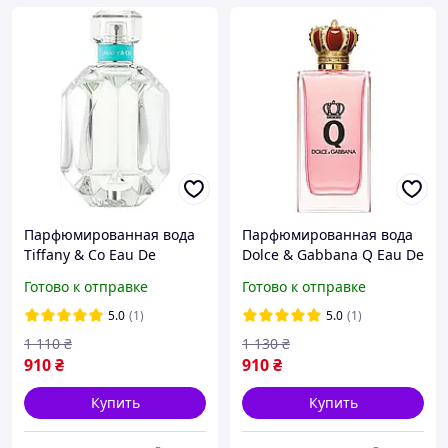
Парфюмированная вода
Парфюмированная вода
Tiffany & Co Eau De
Dolce & Gabbana Q Eau De
Parfum Tester Lux 75 ml.
Parfum Tester Lux 100 ml.
Готово к отправке
Готово к отправке
Тиффани Ко де Парфюм
Дольче Габбана Кью
Тестер Люкс 75 мл.
Тестер Люкс 100 мл.
5.0
(1)
5.0
(1)
1 110
₴
1 130
₴
910
₴
910
₴
Купить
Купить