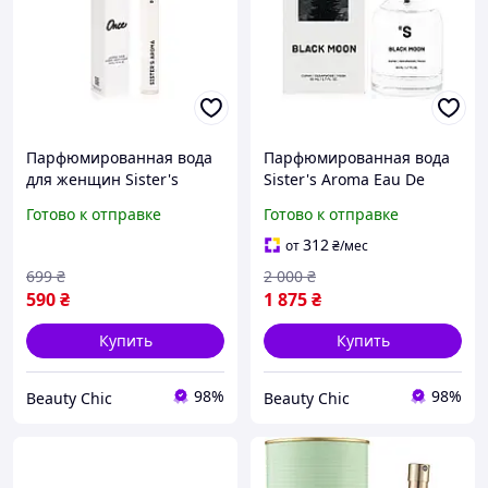
Парфюмированная вода
Парфюмированная вода
для женщин Sister's
Sister's Aroma Eau De
Aroma Eau De Parfum For
Parfum Black Moon, 50мл
Готово к отправке
Готово к отправке
Women Once, 10мл
312
от
₴
/мес
699
₴
2 000
₴
590
₴
1 875
₴
Купить
Купить
98%
98%
Beauty Chic
Beauty Chic