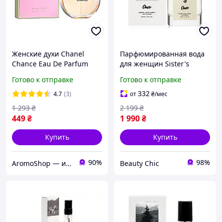
Женские духи Chanel
Парфюмированная вода
Chance Eau De Parfum
для женщин Sister's
Парфюмированная вода
Aroma Eau De Parfum For
Готово к отправке
Готово к отправке
100 ml (Женские Духи
Women Once, 50мл
Шанель Шанс)
(4820227781751)
332
4.7
(3)
от
₴
/мес
1 293
₴
2 199
₴
449
₴
1 990
₴
Купить
Купить
90%
98%
AromoShop — интернет-магазин парфюмерии и косметики
Beauty Chic