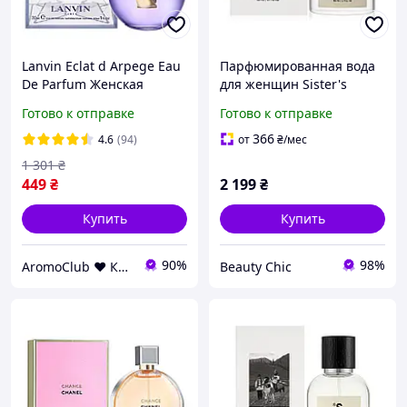
Lanvin Eclat d Arpege Eau
Парфюмированная вода
De Parfum Женская
для женщин Sister's
парфюмированная вода
Aroma Eau De Parfum For
Готово к отправке
Готово к отправке
100 ml (Ланвин Эклат
Women Pur Pur, 50мл
Д'Арпеж Женские духи)
366
4.6
(94)
от
₴
/мес
1 301
₴
449
₴
2 199
₴
Купить
Купить
90%
98%
AromoClub ❤ Качественная парфюмерия в Украине
Beauty Chic