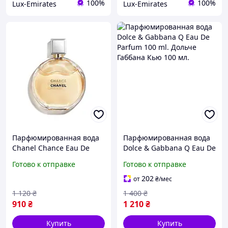
100%
100%
Lux-Emirates
Lux-Emirates
Парфюмированная вода
Парфюмированная вода
Chanel Chance Eau De
Dolce & Gabbana Q Eau De
Parfum Tester Lux 100 ml.
Parfum 100 ml. Дольче
Готово к отправке
Готово к отправке
Шанель Шанс де Парфюм
Габбана Кью 100 мл.
Тестер Люкс 100 мл.
202
от
₴
/мес
1 120
₴
1 400
₴
910
₴
1 210
₴
Купить
Купить