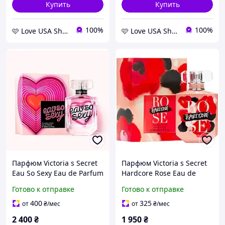
Купить
Купить
100%
100%
🩷 Love USA Shop 🩷
🩷 Love USA Shop 🩷
Парфюм Victoria s Secret
Парфюм Victoria s Secret
Eau So Sexy Eau de Parfum
Hardcore Rose Eau de
50ml
Parfum
Готово к отправке
Готово к отправке
400
325
от
₴
/мес
от
₴
/мес
2 400
₴
1 950
₴