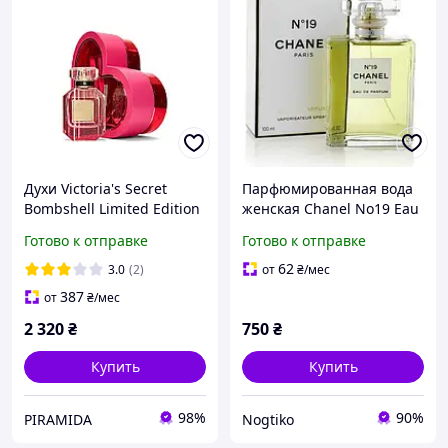
Духи Victoria's Secret
Парфюмированная вода
Bombshell Limited Edition
женская Chanel No19 Eau
Eau de Parfum, 50 мл
de Parfum 100 мл
Готово к отправке
Готово к отправке
62
3.0
(2)
от
₴
/мес
387
от
₴
/мес
2 320
₴
750
₴
Купить
Купить
98%
90%
PIRAMIDA
Nogtiko