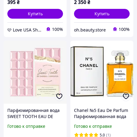
395
₴
2 350
₴
Купить
Купить
100%
100%
🩷 Love USA Shop 🩷
oh.beauty.store
Парфюмированная вода
Chanel №5 Eau De Parfum
SWEET TOOTH EAU DE
Парфюмированная вода
PARFUM 30 мл от Sabrina
100 ml Духи Шанель
Готово к отправке
Готово к отправке
Carpenter
Номер 5 100 мл Женский
5.0
(1)