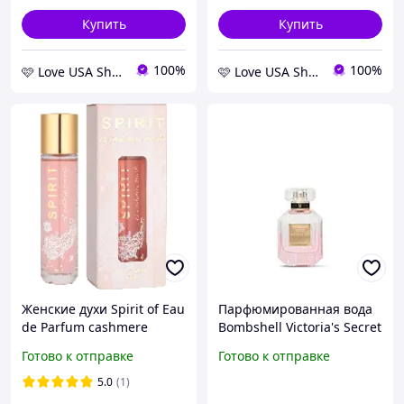
Купить
Купить
100%
100%
🩷 Love USA Shop 🩷
🩷 Love USA Shop 🩷
Женские духи Spirit of Eau
Парфюмированная вода
de Parfum cashmere
Bombshell Victoria's Secret
musk, 30 мл.
eau de Parfum
Готово к отправке
Готово к отправке
5.0
(1)