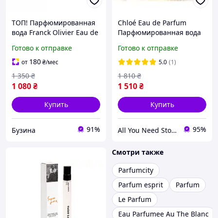
ТОП! Парфюмированная
Chloé Eau de Parfum
вода Franck Olivier Eau de
Парфюмированная вода
Parfum 50 мл
для женщин 75 ml
Готово к отправке
Готово к отправке
(3516649401339) - (gHome)
180
от
₴
/мес
5.0
(1)
1 350
₴
1 810
₴
1 080
₴
1 510
₴
Купить
Купить
91%
95%
Бузина
All You Need Store
Смотри также
Parfumcity
Parfum esprit
Parfum
Le Parfum
Eau Parfumee Au The Blanc