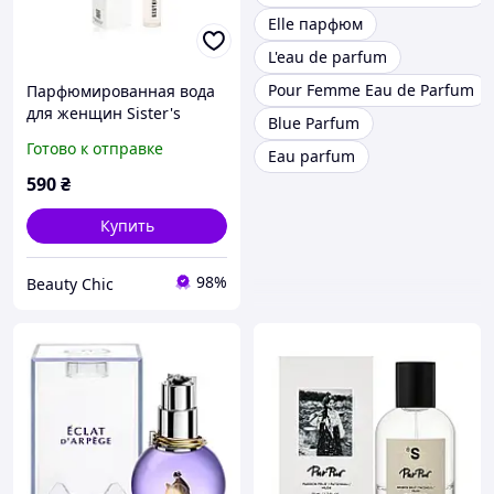
Elle парфюм
L'eau de parfum
Pour Femme Eau de Parfum
Парфюмированная вода
для женщин Sister's
Blue Parfum
Aroma Eau De Parfum For
Готово к отправке
Eau parfum
Women Sugar Porn, 10мл
590
₴
Купить
98%
Beauty Chic