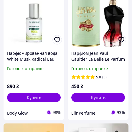
Парфюмированная вода
Парфюм Jean Paul
White Musk Radical Eau
Gaultier La Belle Le Parfum
De Parfum The Body
Eau de Parfum (Жан Поль
Готово к отправке
Готово к отправке
Shop,15 ml
Готье Ля Бель Ле
Парфюм)
5.0
(3)
890
₴
450
₴
Купить
Купить
98%
93%
Body Glow
ElinPerfume