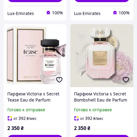
100%
100%
Lux-Emirates
Lux-Emirates
Парфюм Victoria s Secret
Парфюм Victoria s Secret
Tease Eau de Parfum
Bombshell Eau de Parfum
Готово к отправке
Готово к отправке
392
392
от
₴
/мес
от
₴
/мес
2 350
₴
2 350
₴