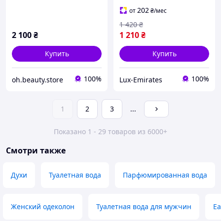
202
от
₴
/мес
1 420
₴
2 100
₴
1 210
₴
Купить
Купить
100%
100%
oh.beauty.store
Lux-Emirates
1
2
3
...
Показано 1 - 29 товаров из 6000+
Смотри также
Духи
Туалетная вода
Парфюмированная вода
Женский одеколон
Туалетная вода для мужчин
Ea