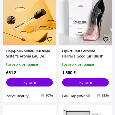
Парфюмированная вода
Оригинал Carolina
Sister's Aroma Eau De
Herrera Good Girl Blush
Parfum Mangotini, 10мл
Elixir Tester 80 мл эррера
Готово к отправке
Готово к отправке
гуд герл еліксір
парфюмированная вода
651
₴
1 500
₴
Купить
Купить
97%
88%
Zorya Beauty
Рай Парфумерії