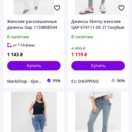
Женские расклешенные
Джинсы Skinny женские
джинсы Gap 1159808544
GAP 674111-00 27 Голубые
(Белый, 34)
(1200115266271)
В наличии
В наличии
114
от
₴
/мес
2 390
₴
1 143
₴
1 119
₴
Купить
Купить
99%
96%
MarkShop - брендовая одежда, обувь, аксессуары
EU SHOPPING