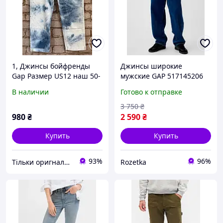
1, Джинсы бойфренды
Джинсы широкие
Gap Размер US12 наш 50-
мужские GAP 517145206
52 L/XL укороченные
W34L32 Синие
В наличии
Готово к отправке
стрейчевые средней
(1160217219)
посадки с принтом тай-
3 750
₴
дай
980
₴
2 590
₴
Купить
Купить
93%
96%
Тільки оригнали - інтернет-магазин якісного одягу, взуття та іграшок "Zvettik"
Rozetka