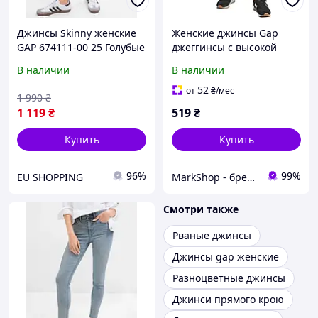
Джинсы Skinny женские
Женские джинсы Gap
GAP 674111-00 25 Голубые
джеггинсы с высокой
(1200115266257)
посадкой 1159788410
В наличии
В наличии
(Синий, 24)
52
от
₴
/мес
1 990
₴
1 119
₴
519
₴
Купить
Купить
96%
99%
EU SHOPPING
MarkShop - брендовая одежда, обувь, аксессуары
Смотри также
Рваные джинсы
Джинсы gap женские
Разноцветные джинсы
Джинси прямого крою