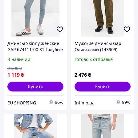
Джинсы Skinny женские
Мужские джинсы Gap
GAP 674111-00 31 Голубые
Оливковый (143909)
(1200115266318)
В наличии
Готово к отправке
2 390
₴
1 119
₴
2 476
₴
Купить
Купить
96%
99%
EU SHOPPING
Intimo.ua