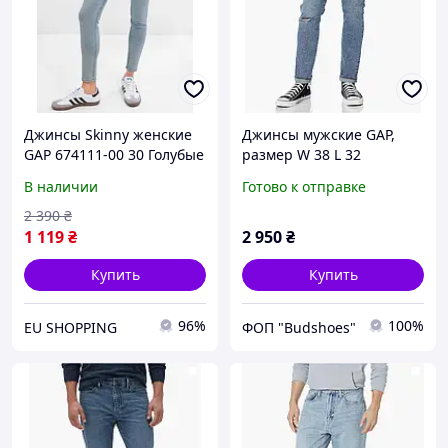
Джинсы Skinny женские
Джинсы мужские GAP,
GAP 674111-00 30 Голубые
размер W 38 L 32
(1200115266301)
В наличии
Готово к отправке
2 390
₴
1 119
₴
2 950
₴
Купить
Купить
96%
100%
EU SHOPPING
ФОП "Budshoes"