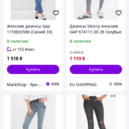
Женские джинсы Gap
Джинсы Skinny женские
1159833586 (Синий 33)
GAP 674111-00 28 Голубые
(1200115266288)
В наличии
В наличии
152
от
₴
/мес
2 390
₴
1 518
₴
1 119
₴
Купить
Купить
99%
96%
MarkShop - брендовая одежда, обувь, аксессуары
EU SHOPPING