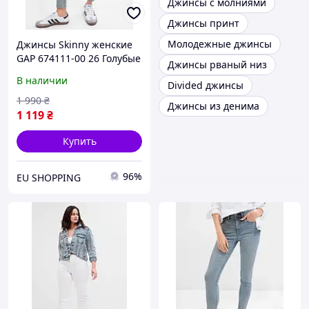
Джинсы с молниями
Джинсы принт
Молодежные джинсы
Джинсы Skinny женские
GAP 674111-00 26 Голубые
Джинсы рваный низ
(1200115266264)
В наличии
Divided джинсы
1 990
₴
Джинсы из денима
1 119
₴
Купить
96%
EU SHOPPING