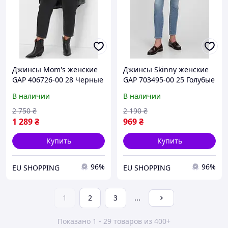
Джинсы Mom's женские
Джинсы Skinny женские
GAP 406726-00 28 Черные
GAP 703495-00 25 Голубые
(1200112059036)
(1200056844804)
В наличии
В наличии
2 750
₴
2 190
₴
1 289
₴
969
₴
Купить
Купить
96%
96%
EU SHOPPING
EU SHOPPING
1
2
3
...
Показано 1 - 29 товаров из 400+