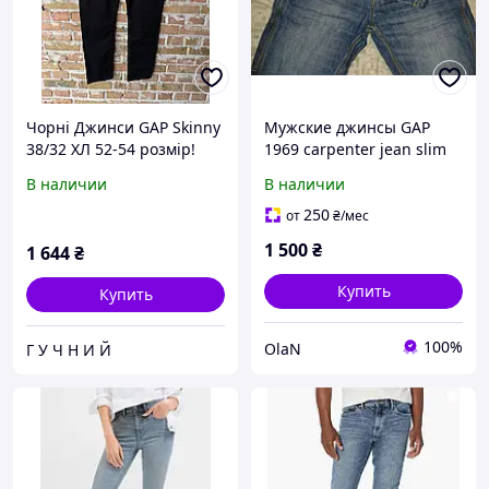
Чорні Джинси GAP Skinny
Мужские джинсы GAP
38/32 ХЛ 52-54 розмір!
1969 carpenter jean slim
GAP Flex! Нові!
fit 28/30
В наличии
В наличии
250
от
₴
/мес
1 500
₴
1 644
₴
Купить
Купить
100%
OlaN
Г У Ч Н И Й