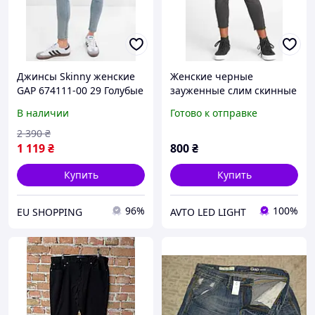
Джинсы Skinny женские
Женские черные
GAP 674111-00 29 Голубые
зауженные слим скинные
(1200115266295)
slim skinny джинсы GAP
В наличии
Готово к отправке
2 390
₴
1 119
₴
800
₴
Купить
Купить
96%
100%
EU SHOPPING
AVTO LED LIGHT