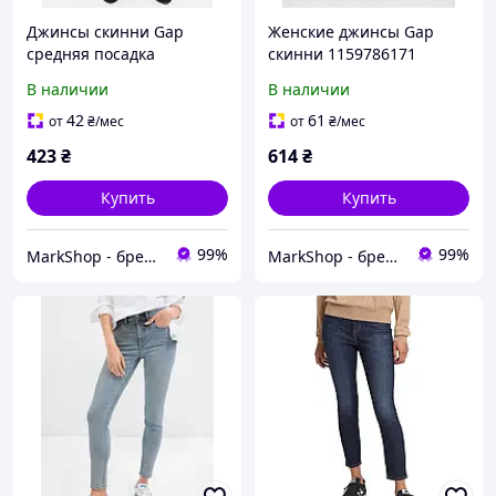
Джинсы скинни Gap
Женские джинсы Gap
средняя посадка
скинни 1159786171
(Оливковый, размер 24)
(Синий, 26)
В наличии
В наличии
42
61
от
₴
/мес
от
₴
/мес
423
₴
614
₴
Купить
Купить
99%
99%
MarkShop - брендовая одежда, обувь, аксессуары
MarkShop - брендовая одежда, обувь, аксессуары