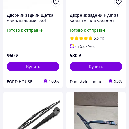
Дворник задний щетка
Дворник задний Hyundai
оригинальные Ford
Santa Fe I Kia Sorento I
EcoSport 2018-2022
Готово к отправке
Готово к отправке
MOTORCRAFT (WW1108,
GN1Z17528A, GN1Z-17528-
5.0
(1)
A)
58
от
₴
/мес
960
₴
580
₴
Купить
Купить
100%
93%
FORD HOUSE
Dom-Avto.com.ua - Запчастини та аксесуари за вигідною ціною