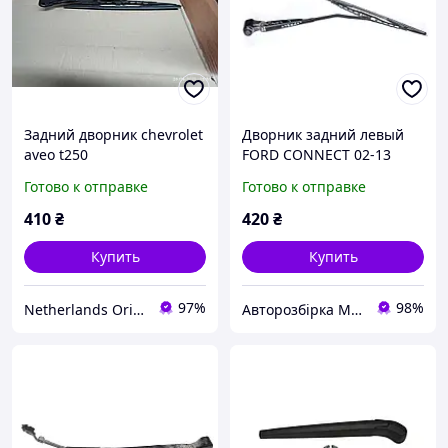
Задний дворник chevrolet
Дворник задний левый
aveo t250
FORD CONNECT 02-13
(ФОРД КОННЕКТ) (2T14-
Готово к отправке
Готово к отправке
17C419-BC,
2T1417C419BC, 1520302,
410
₴
420
₴
2T1417C419BB, 2T14-
17C419-BB,
Купить
Купить
97%
98%
Netherlands Original Parts
Авторозбірка Мікроавтобусів