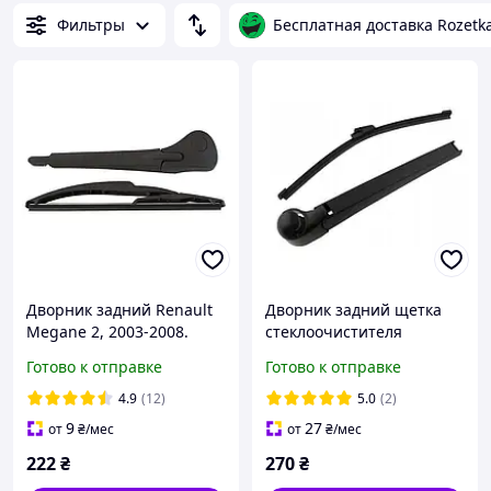
Фильтры
Бесплатная доставка Rozetk
Дворник задний Renault
Дворник задний щетка
Megane 2, 2003-2008.
стеклоочистителя
Volkswagen Passat B6 B7
Готово к отправке
Готово к отправке
универсал
4.9
(12)
5.0
(2)
9
27
от
₴
/мес
от
₴
/мес
222
₴
270
₴