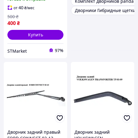
Комплект дворников panda
40
от
₴
/мес
Дворники Гибридные щетки 
500
₴
400
₴
Купить
97%
STMarket
Дворник задний правый
Дворник задний