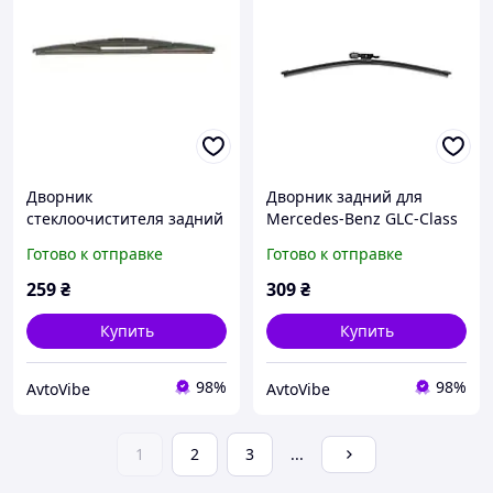
Дворник
Дворник задний для
стеклоочистителя задний
Mercedes-Benz GLC-Class
для Infiniti QX50 2013-
[X253] 2015-2018 г.в. Trico
Готово к отправке
Готово к отправке
2018 щетка 350 мм
ExactFit щетка
Denckermann
стеклоочистителя 300 мм
259
₴
309
₴
Купить
Купить
98%
98%
AvtoVibe
AvtoVibe
1
2
3
...