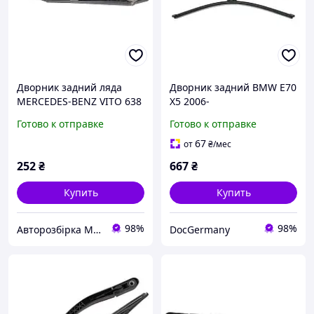
Дворник задний ляда
Дворник задний BMW E70
MERCEDES-BENZ VITO 638
X5 2006-
96-03 (МЕРСЕДЕС ВИТО
Готово к отправке
Готово к отправке
638) (A6388201944,
6388201944)
67
от
₴
/мес
252
₴
667
₴
Купить
Купить
98%
98%
Авторозбірка Мікроавтобусів
DocGermany