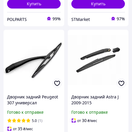
Купить
Купить
99%
97%
POLPARTS
STMarket
Дворник задний Peugeot
Дворник задний Astra J
307 универсал
2009-2015
Готово к отправке
Готово к отправке
30
5.0
(1)
от
₴
/мес
35
от
₴
/мес