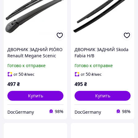
ДВОРНИК ЗАДНИЙ PIÓRO
ДВОРНИК ЗАДНИЙ Skoda
Renault Megane Scenic
Fabia H/B
Готово к отправке
Готово к отправке
50
50
от
₴
/мес
от
₴
/мес
497
₴
495
₴
Купить
Купить
98%
98%
DocGermany
DocGermany