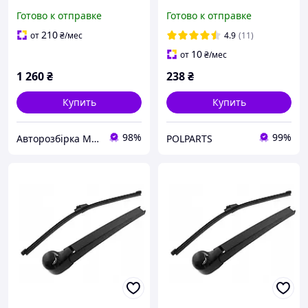
ПРЕМАСИ) (C100-67-421,
Plus (2003-2009) Комплект
Готово к отправке
Готово к отправке
C10067421)
5J7955425
210
от
₴
/мес
4.9
(11)
10
от
₴
/мес
1 260
₴
238
₴
Купить
Купить
98%
99%
Авторозбірка Мікроавтобусів
POLPARTS