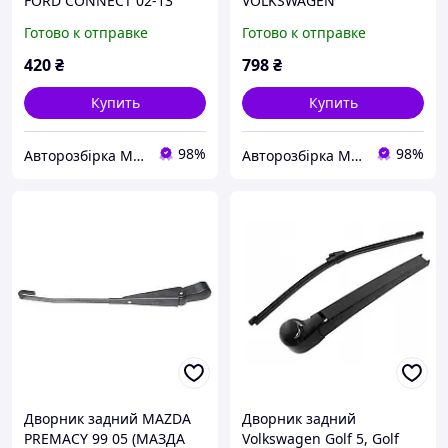
FORD CONNECT 02-13
VOLKSWAGEN
(ФОРД КОННЕКТ) (2T14-
TRANSPORTER T5 03-09
Готово к отправке
Готово к отправке
17C419-CC,
(ФОЛЬКСВАГЕН
2T1417C419CC, 1520303,
ТРАНСПОРТЕР Т5)
420
₴
798
₴
2T1417C419CB, 2T14-
(7E0955707, V10-2208,
17C419-CB,
ATT395 5008)
Купить
Купить
98%
98%
Авторозбірка Мікроавтобусів
Авторозбірка Мікроавтобусів
Дворник задний MAZDA
Дворник задний
PREMACY 99 05 (МАЗДА
Volkswagen Golf 5, Golf