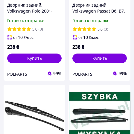
Дворник задний,
Дворник задний
Volkswagen Polo 2001-
Volkswagen Passat B6, B7.
2009.
Готово к отправке
Готово к отправке
5.0
(3)
5.0
(3)
10
10
от
₴
/мес
от
₴
/мес
238
₴
238
₴
Купить
Купить
99%
99%
POLPARTS
POLPARTS