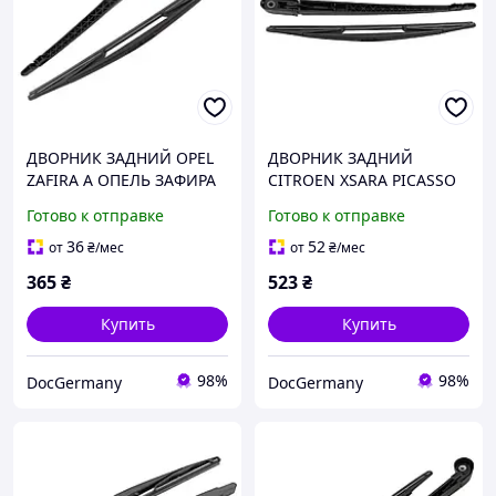
ДВОРНИК ЗАДНИЙ OPEL
ДВОРНИК ЗАДНИЙ
ZAFIRA A ОПЕЛЬ ЗАФИРА
CITROEN XSARA PICASSO
Готово к отправке
Готово к отправке
36
52
от
₴
/мес
от
₴
/мес
365
₴
523
₴
Купить
Купить
98%
98%
DocGermany
DocGermany