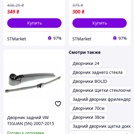
436
.25
₴
375
₴
349
₴
300
₴
Купить
Купить
97%
97%
STMarket
STMarket
Смотри также
Дворники 24
Дворник заднего стекла
Дворники BOLID
Дворники Щетки стеклоочис
Задний дворник фрилендер
Дворники 70см
Дворники 38см
Дворник задний VW
TIGUAN (5N) 2007-2015
Задний дворник щетка докке
Готово к отправке