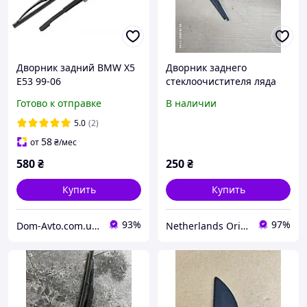
Дворник задний BMW X5
Дворник заднего
E53 99-06
стеклоочистителя ляда
Ford Fiesta mk7
Готово к отправке
В наличии
8a6117406aa
5.0
(2)
58
от
₴
/мес
580
₴
250
₴
Купить
Купить
93%
97%
Dom-Avto.com.ua - Запчастини та аксесуари за вигідною ціною
Netherlands Original Parts