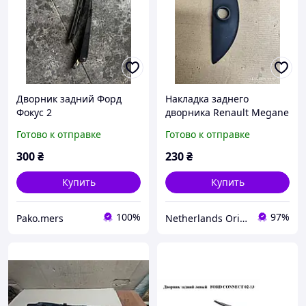
Дворник задний Форд
Накладка заднего
Фокус 2
дворника Renault Megane
2 8200080903
Готово к отправке
Готово к отправке
300
₴
230
₴
Купить
Купить
100%
97%
Pako.mers
Netherlands Original Parts