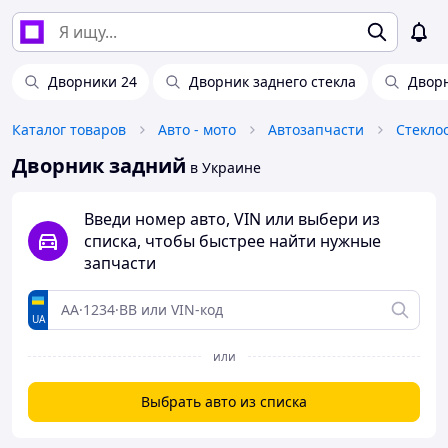
Дворники 24
Дворник заднего стекла
Двор
Каталог товаров
Авто - мото
Автозапчасти
Стекло
Дворник задний
в Украине
Введи номер авто, VIN или выбери из
списка, чтобы быстрее найти нужные
запчасти
UA
или
Выбрать авто из списка