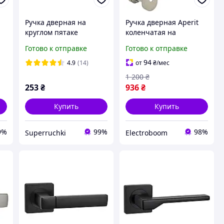
Ручка дверная на
Ручка дверная Aperit
круглом пятаке
коленчатая на
)
PARTNER 23 AB (бронза)
овальной розетке PZ
Готово к отправке
Готово к отправке
матовая нержавеющая
сталь
94
4.9
(14)
от
₴
/мес
1 200
₴
253
₴
936
₴
Купить
Купить
9%
99%
98%
Superruchki
Electroboom