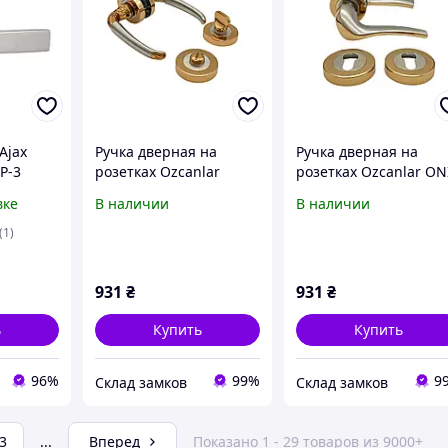
Ajax
Ручка дверная на
Ручка дверная на
P-3
розетках Ozcanlar
розетках Ozcanlar ON
ь/хром
YAKUT ALB/SATEN Rozet
ALB/SATEN Rozet
вке
В наличии
В наличии
(1)
931
₴
931
₴
ь
Купить
Купить
96%
99%
9
Склад замков
Склад замков
3
...
Вперед
Показано 1 - 29 товаров из 9000+