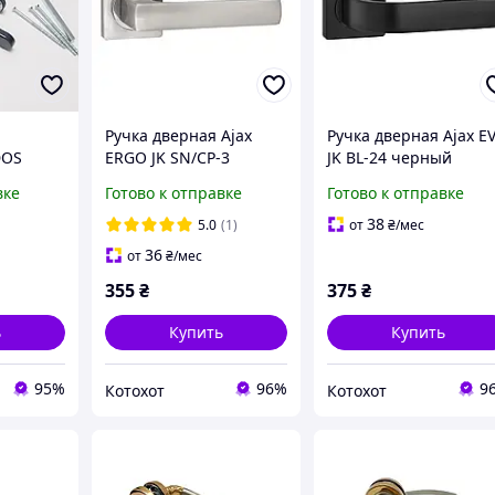
Ручка дверная Ajax
Ручка дверная Ajax E
DOS
ERGO JK SN/CP-3
JK BL-24 черный
антрацит
матовый никель/хром
вке
Готово к отправке
Готово к отправке
38
5.0
(1)
от
₴
/мес
36
от
₴
/мес
355
₴
375
₴
ь
Купить
Купить
95%
96%
9
Котохот
Котохот