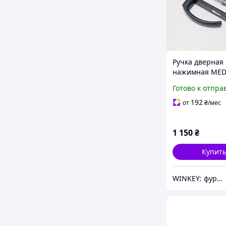
Ручка дверная
нажимная ME
JOWISZ 32/92 
Готово к отпра
192
от
₴
/мес
1 150
₴
Купит
WINKEY: фурнитура для окон и дверей