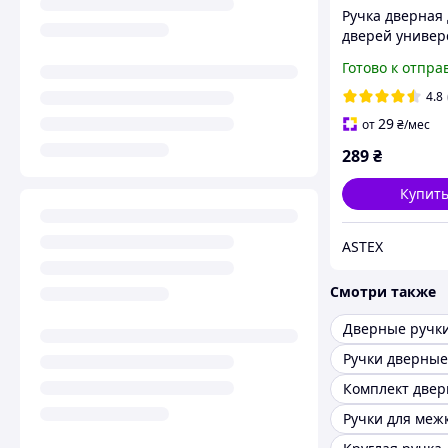
Ручка дверная
дверей универ
(дверной гарни
Готово к отпра
Astex ANTEY D
85/26/200 РАЛ 
4.8
Белый
29
от
₴
/мес
289
₴
Купит
ASTEX
Смотри также
Дверные ручк