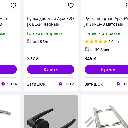
Ajax
Ручка дверная Ajax EVO
Ручка дверная Ajax E
3
JK BL-24 черный
JK SN/CP-3 матовый
ь/хром
никель/хром
вке
Готово к отправке
Готово к отправке
38
от
₴
/мес
5.0
(1)
34
от
₴
/мес
377
₴
345
₴
ь
Купить
Купить
100%
100%
10
ЗатишОК
ЗатишОК