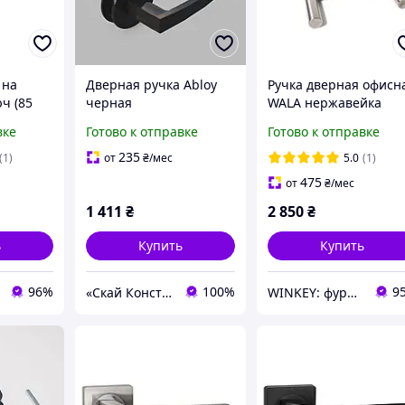
 на
Дверная ручка Abloy
Ручка дверная офисн
ч (85
черная
WALA нержавейка
co,
500мм прямая
вке
Готово к отправке
Готово к отправке
м (А05 3
235
(1)
от
₴
/мес
5.0
(1)
475
от
₴
/мес
1 411
₴
2 850
₴
ь
Купить
Купить
96%
100%
9
«Скай Констракшн»
WINKEY: фурнитура для окон и дверей