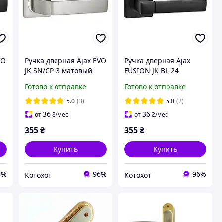
VO
Ручка дверная Ajax EVO
Ручка дверная Ajax
JK SN/CP-3 матовый
FUSION JK BL-24
никель/хром
черный
Готово к отправке
Готово к отправке
5.0
(3)
5.0
(2)
36
36
от
₴
/мес
от
₴
/мес
355
₴
355
₴
Купить
Купить
6%
96%
96%
Котохот
Котохот