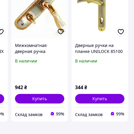
Межкомнатная
Дверные ручки на
IX
дверная ручка
планке UNILOCK 85100
Ozcanlar ZARA S/A WC
SN/GP
В наличии
В наличии
62 мм под защелку
942
₴
344
₴
Купить
Купить
9%
99%
99%
Склад замков
Склад замков