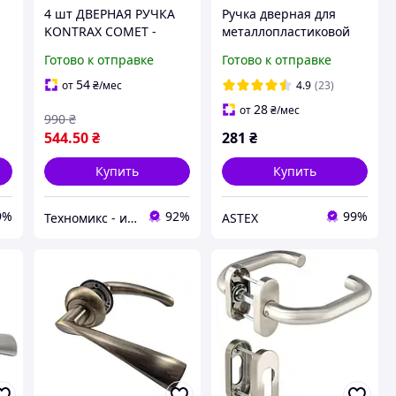
4 шт ДВЕРНАЯ РУЧКА
Ручка дверная для
KONTRAX COMET -
металлопластиковой
и
САТИНОВЫЙ ХРОМ -
ПВХ балконной двери
Готово к отправке
Готово к отправке
JV845SC
Astex ANTEY BHS 1/3
белый (РАЛ 9016)
54
от
₴
/мес
4.9
(23)
28
от
₴
/мес
990
₴
544
.50
₴
281
₴
Купить
Купить
9%
92%
99%
Техномикс - интернет - магазин качественной техники, электроники и других товаров для дома и работы
ASTEX