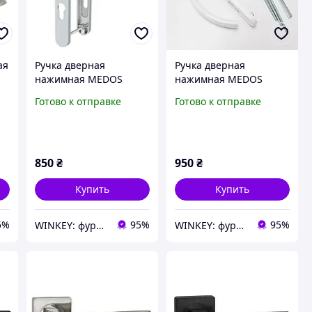
ая
Ручка дверная
Ручка дверная
нажимная MEDOS
нажимная MEDOS
VIKTORY 25/92 белая
JOWISZ 32/92 белая
Готово к отправке
Готово к отправке
850
₴
950
₴
Купить
Купить
5%
95%
95%
WINKEY: фурнитура для окон и дверей
WINKEY: фурнитура для окон и дверей