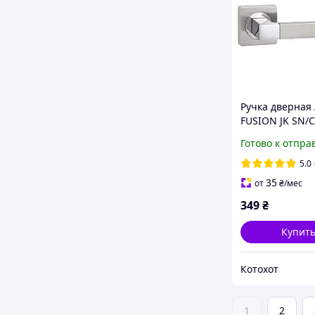
Ручка дверная 
FUSION JK SN/C
матовый никел
Готово к отпра
5.0
35
от
₴
/мес
349
₴
Купит
Котохот
1
2