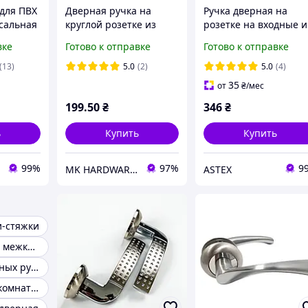
 для ПВХ
Дверная ручка на
Ручка дверная на
сальная
круглой розетке из
розетке на входные и
тур)
алюминия, цвет золото
межкомнатные двер
вке
Готово к отправке
Готово к отправке
HS
с чёрным W28BN/GP
универсальная ASTEX
9016
AT - Lokus rose АВ
(13)
5.0
(2)
5.0
(4)
Бронза
35
от
₴
/мес
199
.50
₴
346
₴
ь
Купить
Купить
99%
97%
9
MK HARDWARE Дверна та меблева фурнітура
ASTEX
и-стяжки
Ручки дверные межкомнатные
Комплект дверных ручек
Ручки для межкомнатных дверей дверные ручки