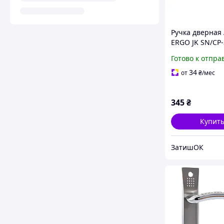
Ручка дверная 
ERGO JK SN/CP-
матовый никел
Готово к отпра
34
от
₴
/мес
345
₴
Купит
ЗатишОК