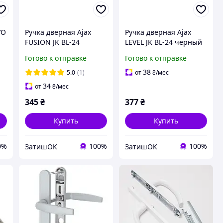
VO
Ручка дверная Ajax
Ручка дверная Ajax
FUSION JK BL-24
LEVEL JK BL-24 черный
черный
Готово к отправке
Готово к отправке
38
5.0
(1)
от
₴
/мес
34
от
₴
/мес
345
₴
377
₴
Купить
Купить
0%
100%
100%
ЗатишОК
ЗатишОК