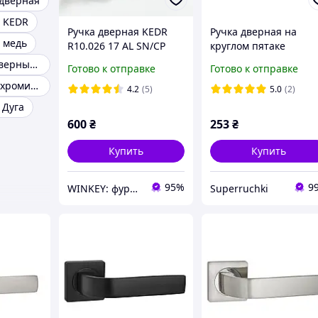
 дверная
 KEDR
Ручка дверная KEDR
Ручка дверная на
 медь
R10.026 17 AL SN/CP
круглом пятаке
PARTNER 23 SN (сатин
Итальянские дверные ручки
Готово к отправке
Готово к отправке
Ручка дверная хромированная
4.2
(5)
5.0
(2)
 Дуга
600
₴
253
₴
Купить
Купить
95%
9
WINKEY: фурнитура для окон и дверей
Superruchki