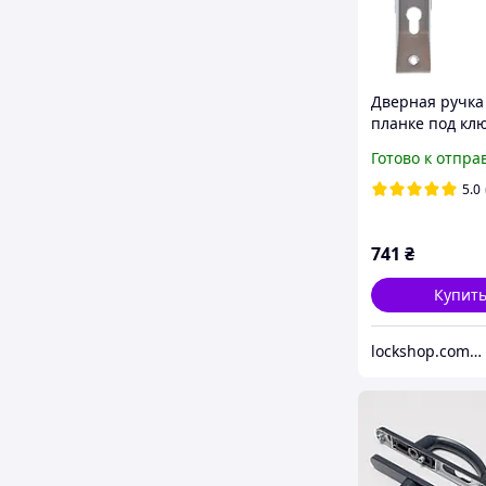
Дверная ручка
планке под клю
мм) SIBA Bari E
Готово к отпра
мат.никель/хро
22 07)
5.0
741
₴
Купит
lockshop.com.ua