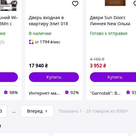
шний Wi-
Дверь входная в
Двери Sun Doors
 3Мп с
квартиру Элит 018
Линнея New Ольха
Кварцит / белая
медовая + Cтекло сат
вке
В наличии
Готово к отправке
жения
шагрень
80*200 см
 умный
Межкомнатные двер
1794
(1)
от
₴
/мес
art
в квартиру
 дверь
4 160
₴
17 940
₴
3 952
₴
ь
Купить
Купить
98%
92%
9
Интернет-магазин дверей, сантехники и мебели «Хутко»
"Garnotak": Входные, межкомнатные двери и фурнитура
3
...
Вперед
Показано 1 - 29 товаров из 8000+
е