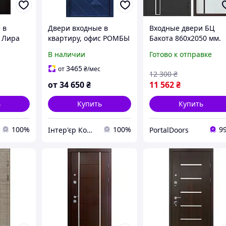
 в
Двери входные в
Входные двери БЦ
с Лира
квартиру, офис РОМБЫ
Бакота 860x2050 мм.
3D
Входные надежные
В наличии
Готово к отправке
двери на улицу и
квартиру
3465
от
₴
/мес
12 300
₴
от
34 650
₴
11 562
₴
ь
Купить
Купить
100%
100%
9
Інтер'єр Комплекс
PortalDoors