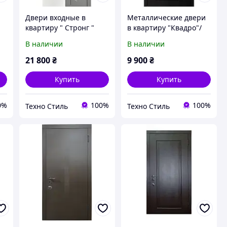
Двери входные в
Металлические двери
квартиру " Стронг "
в квартиру "Квадро"/
надежные утепленные
квартирные недорогие
В наличии
В наличии
от производителя
двери/ двери в
860*2050/960*2050
наличии/ склад дверей
21 800
₴
9 900
₴
Купить
Купить
0%
100%
100%
Техно Стиль
Техно Стиль