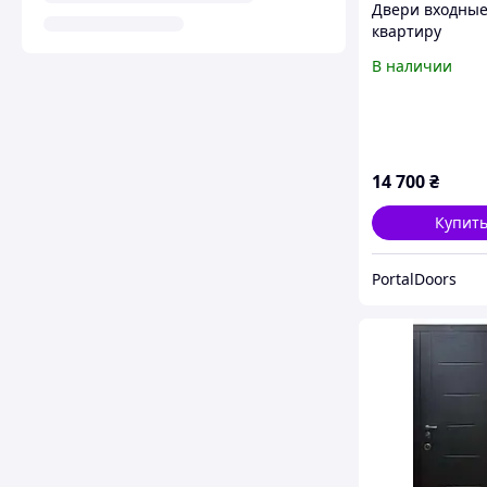
Двери входные
квартиру
Министерство
В наличии
П-3К-503 Лучш
входные метал
двери в кварт
14 700
₴
Купит
PortalDoors