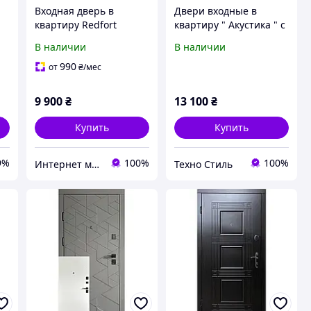
Входная дверь в
Двери входные в
квартиру Redfort
квартиру " Акустика " с
й
Оптима Гладь Темный
мдф накладками/
В наличии
В наличии
орех, серия Оптима+
надежные замки/
Бронедвери
990
от
₴
/мес
в
9 900
₴
13 100
₴
Купить
Купить
9%
100%
100%
Интернет магазин Астрей
Техно Стиль