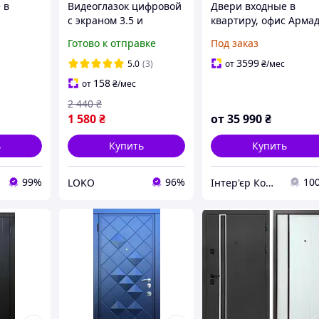
 в
Видеоглазок цифровой
Двери входные в
с экраном 3.5 и
квартиру, офис Арма
 дверей
камерой 2 Мп для
КА 301 Креатив
Готово к отправке
Под заказ
ие
входной двери в
ические
квартиру
3599
5.0
(3)
от
₴
/мес
иру
158
от
₴
/мес
2 440
₴
1 580
₴
от
35 990
₴
ь
Купить
Купить
99%
96%
10
LOKO
Інтер'єр Комплекс