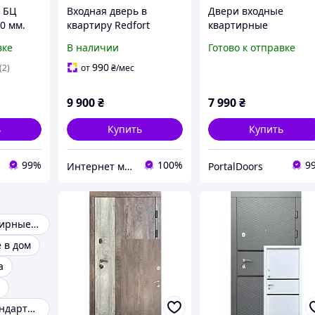
 БЦ
Входная дверь в
Двери входные
0 мм.
квартиру Redfort
квартирные
жные
Оптима ДС-117 Графит
Министерство двере
вке
В наличии
Готово к отправке
 и
матовый, серия
ПБ-202 960/860×2050
Оптима+
мм Надежные
990
(2)
от
₴
/мес
металические двери 
квартиру
9 900
₴
7 990
₴
ь
Купить
Купить
99%
100%
9
Интернет магазин Астрей
PortalDoors
Входные квартирные двери
 в дом
а
Входные нестандартные двери