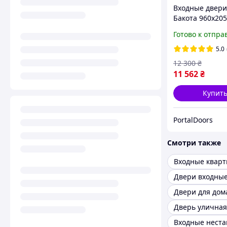
Входные двери
Бакота 960x205
Входные наде
Готово к отпра
двери на улицу
квартиру
5.0
12 300
₴
11 562
₴
Купит
PortalDoors
Смотри также
Двери входные
Двери для дом
Дверь уличная