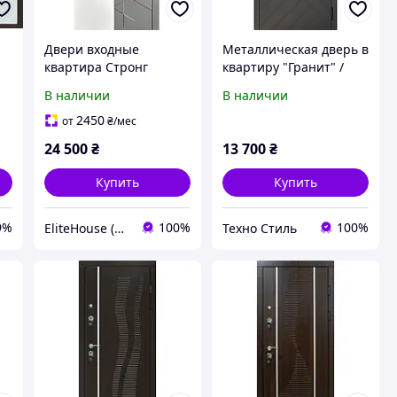
Двери входные
Металлическая дверь в
квартира Стронг
квартиру "Гранит" /
(квартира) Рэдфорд
Бронедвери со склада/
В наличии
В наличии
Входные двери в
наличии
2450
от
₴
/мес
24 500
₴
13 700
₴
Купить
Купить
9%
100%
100%
EliteHouse (ЭлитХауз)
Техно Стиль