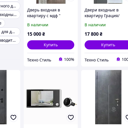
Двери для частного дома
Дверь входная в
Двери входные в
Современные входные двери в дом
квартиру с мдф "
квартиру Грация/
Соната квартира "
надежные двери/
е
В наличии
В наличии
шумоизоляция/
двери с мдф
Входные двери для дома с терморазрывом
металлические/
накладками
15 000
₴
17 800
₴
Бронедвери от
860*2050/960*2050
Двери от производителя
производителя
Купить
Купить
100%
10
Техно Стиль
Техно Стиль