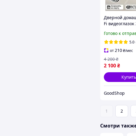
Дверной дома
Fi видеоглазок
видеосвязью и
Готово к отпра
датчиком дви
для квартиры,
5.0
глазок Tuya Sm
210
от
₴
/мес
видеокамера в
4 200
₴
2 100
₴
Купит
GoodShop
1
2
Смотри такж