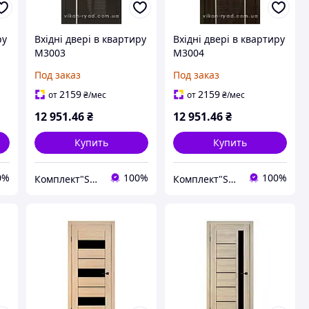
ру
Вхідні двері в квартиру
Вхідні двері в квартиру
М3003
М3004
Под заказ
Под заказ
2159
2159
от
₴
/мес
от
₴
/мес
12 951
.46
₴
12 951
.46
₴
Купить
Купить
0%
100%
100%
Комплект"Servis"
Комплект"Servis"