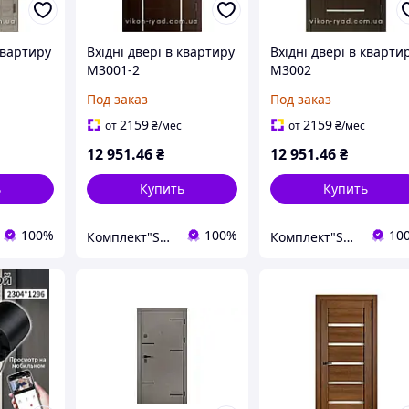
квартиру
Вхідні двері в квартиру
Вхідні двері в кварти
М3001-2
М3002
Под заказ
Под заказ
2159
2159
от
₴
/мес
от
₴
/мес
12 951
.46
₴
12 951
.46
₴
ь
Купить
Купить
100%
100%
10
Комплект"Servis"
Комплект"Servis"