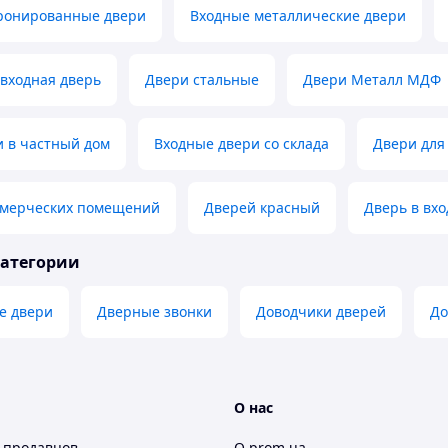
ронированные двери
Входные металлические двери
входная дверь
Двери стальные
Двери Металл МДФ
и в частный дом
Входные двери со склада
Двери дл
ммерческих помещений
Дверей красный
Дверь в вх
категории
е двери
Дверные звонки
Доводчики дверей
Д
О нас
 продавцов
О prom.ua