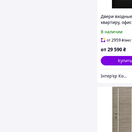
Двери входные
квартиру, офи
В наличии
2959
от
₴
/мес
от
29 590
₴
Купит
Інтер'єр Комплекс