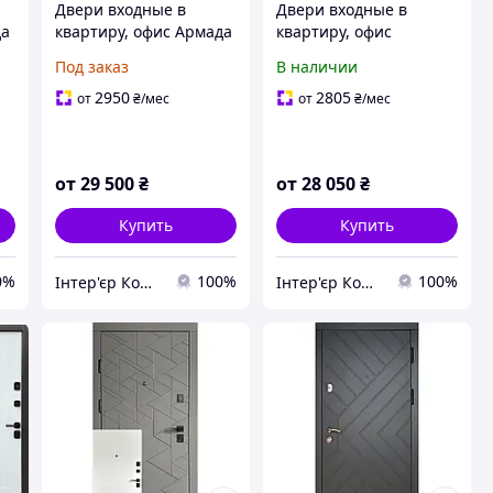
Двери входные в
Двери входные в
да
квартиру, офис Армада
квартиру, офис
СТИЛЬ КА-25
ИЗМАИЛ НЬЮ
Под заказ
В наличии
2950
2805
от
₴
/мес
от
₴
/мес
от
29 500
₴
от
28 050
₴
Купить
Купить
0%
100%
100%
Інтер'єр Комплекс
Інтер'єр Комплекс