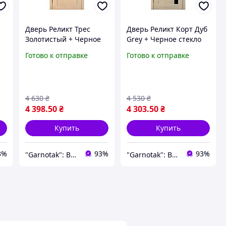
Дверь Реликт Трес
Дверь Реликт Корт Дуб
Золотистый + Черное
Grey + Черное стекло
ин
стекло 80*200 см
80*200 см
Готово к отправке
Готово к отправке
Ламинированные
Межкомнатные двери
и
межкомнатные двери
в квартиру Двери с
Двери в квартиру
шумупоглощением
4 630
₴
4 530
₴
4 398
.50
₴
4 303
.50
₴
Купить
Купить
3%
93%
93%
"Garnotak": Входные, межкомнатные двери и фурнитура
"Garnotak": Входные, межкомнатные двери и фурнитура