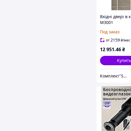
Вхідні двері в 
М3001
Под заказ
2159
от
₴
/мес
12 951
.46
₴
Купит
Комплект"Servis"