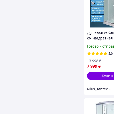
Душевая кабин
см квадратная,
матовая и низ
Готово к отпра
поддоном
5.0
13 998
₴
7 999
₴
Купит
NiKs_santex – интернет-магазин сантехники