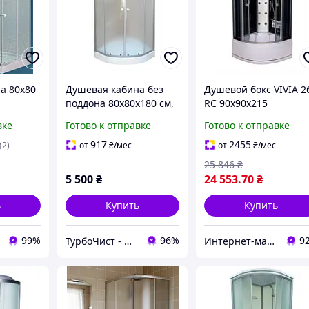
а 80х80
Душевая кабина без
Душевой бокс VIVIA 2
поддона 80х80х180 см,
RC 90х90х215
ким
матовое стекло,
вке
Готово к отправке
Готово к отправке
профиль сатин
917
2455
(2)
от
₴
/мес
от
₴
/мес
25 846
₴
5 500
₴
24 553
.70
₴
ь
Купить
Купить
99%
96%
9
ТурбоЧист - магазин сантехники
Интернет-магазин дверей, сантехники и мебели «Хутко»