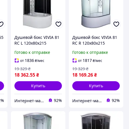
65
Душевой бокс VIVIA 81
Душевой бокс VIVIA 81
RC L 120х80х215
RC R 120х80х215
Готово к отправке
Готово к отправке
1836
1817
от
₴
/мес
от
₴
/мес
19 329
₴
19 329
₴
18 362
.55
₴
18 169
.26
₴
Купить
Купить
2%
92%
92%
Интернет-магазин дверей, сантехники и мебели «Хутко»
Интернет-магазин дверей, сантехники и мебели «Хутко»