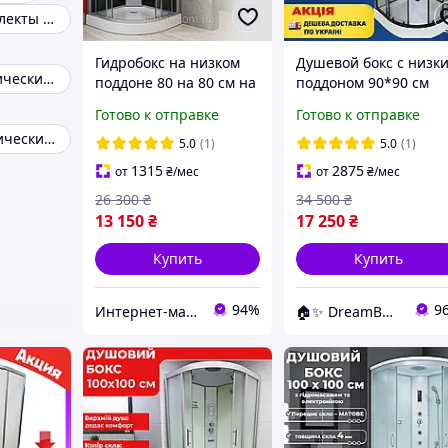
Душевые комплекты с тропическим душем
Гидробокс на низком
Душевой бокс с низк
Душевая тропический душ
поддоне 80 на 80 см на
поддоном 90*90 см
низким поддоне
Гидробокс душевая
Готово к отправке
Готово к отправке
душевая
кабина черный
Большой тропический душ
гидромассажная
профиль
5.0
(1)
5.0
(1)
кабина Гидробокс
1315
2875
от
₴
/мес
от
₴
/мес
80x80
26 300
₴
34 500
₴
13 150
₴
17 250
₴
Купить
Купить
94%
9
Интернет-магазин Строй Дом
🏠✨ DreamBuy ✨🏠