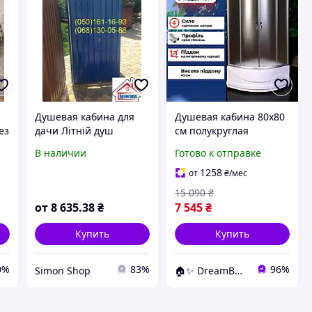
Душевая кабина для
Душевая кабина 80x80
ез
дачи Літній душ
см полукруглая
душова кабінка летняя
матовое стекло 4 мм
В наличии
Готово к отправке
душевая
раздвижные двери
высокий поддон 43 см
1258
от
₴
/мес
15 090
₴
от
8 635
.38
₴
7 545
₴
Купить
Купить
0%
83%
96%
Simon Shop
🏠✨ DreamBuy ✨🏠