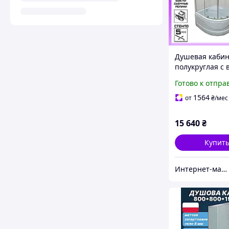
Душевая каби
полукруглая с
( глубоким ) п
Готово к отпра
80х80 см Veroni
80 прозрачное
1564
от
₴
/мес
15 640
₴
Купит
Интернет-магазин Строй Дом