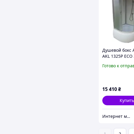
Душевой бокс 
AKL 1325P ECO 
80х80х215
Готово к отпра
15 410
₴
Купит
Интернет магазин дверей и сантехники KIRI
1
2