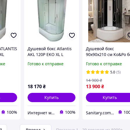
ATLANTIS
Душевой бокс Atlantis
Душевой бокс
XL
AKL 120P EKO XL L
90х90х210 см Ko&Po б
120х80х220
гидромассажа с
вке
Готово к отправке
Готово к отправке
глубоким поддоном
закрытая душевая
5.0
(5)
кабина закаленное
14 900
₴
стекло
18 170
₴
13 900
₴
ь
Купить
Купить
100%
100%
10
Интернет магазин дверей и сантехники KIRI
Sanitary.com.ua
3
...
Вперед
Показано 1 - 29 товаров из 8000+