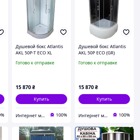
s
Душевой бокс Atlantis
Душевой бокс Atlantis
AKL 50P-T ECO XL
AKL 50P ECO (GR)
90х90х220
90х90х215
Готово к отправке
Готово к отправке
15 870
₴
15 870
₴
Купить
Купить
0%
100%
100%
Интернет магазин дверей и сантехники KIRI
Интернет магазин дверей и сантехники KIRI