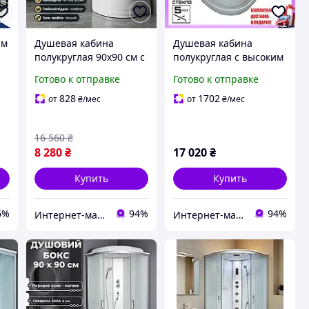
им
Душевая кабина
Душевая кабина
полукруглая 90x90 см с
полукруглая с высоким
глубоким поддоном
( глубоким ) поддоном
Готово к отправке
Готово к отправке
Atlantis A-035PM стекло
100х100 см Veronis KV-
матовое
3-100 стекло
828
1702
от
₴
/мес
от
₴
/мес
прозрачное
16 560
₴
8 280
₴
17 020
₴
Купить
Купить
6%
94%
94%
Интернет-магазин Строй Дом
Интернет-магазин Строй Дом