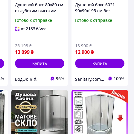
с
Душевой бокс 80х80 см
Душевой бокс 6021
с глубоким высоким
90x90х195 см без
акриловым поддоном
крыши душевая
Готово к отправке
Готово к отправке
ы
40 см сиденьем
кабина с задними
тонированное стекло
стенками матовые
2183
от
₴
/мес
раздвижные двери
стекла на глубоком
Гидробокс
поддоне
26 198
₴
13 900
₴
13 099
₴
12 900
₴
Купить
Купить
6%
96%
100%
ВодОк 💧🚿
Sanitary.com.ua