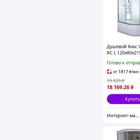
Душевой бокс V
RC L 120х80х21
Готово к отпра
1817
от
₴
/мес
19 329
₴
18 169
.26
₴
Купит
Интернет-магазин дверей, сантехники и мебели «Хутко»