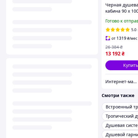
Черная душев
кабина 90 x 10
двери раздви
Готово к отпра
Душевая каби
черный профи
5.0
1319
от
₴
/мес
26 384
₴
13 192
₴
Купит
Интернет-магазин Строй Дом
Смотри также
Душевой гарн