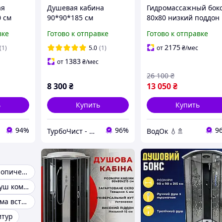
ая
Душевая кабина
Гидромассажный бок
0 см
90*90*185 см
80х80 низкий поддон
жные
квадратная без
15см тонированное
вке
Готово к отправке
Готово к отправке
на
поддона, стекло
стекло Душевые бокс
ль
прозрачное с узором 6
80 на 80 гидробокс
2175
(1)
5.0
(1)
от
₴
/мес
мм, черный профиль
1383
от
₴
/мес
26 100
₴
8 300
₴
13 050
₴
ь
Купить
Купить
94%
96%
9
ТурбоЧист - магазин сантехники
ВодОк 💧🚿
Встроенный тропический душ
Тропический душ комплект
Душевая система встроенная
итур