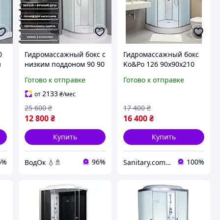
0
Гидромассажный бокс с
Гидромассажный бокс
и
низким поддоном 90 90
Ko&Po 126 90x90х210
матовый Душевая
см с электроникой
Готово к отправке
Готово к отправке
ло
кабина 90 90 гидробокс
душевой бокс матовые
стекла душевая кабина
2133
от
₴
/мес
низким поддоном
25 600
₴
17 400
₴
12 800
₴
16 400
₴
Купить
Купить
6%
96%
100%
ВодОк 💧🚿
Sanitary.com.ua