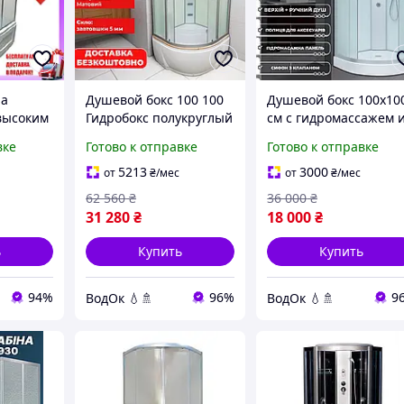
на
Душевой бокс 100 100
Душевой бокс 100х10
 высоким
Гидробокс полукруглый
см с гидромассажем 
оддоном
100х100 с высоким
электроникой низкий
вке
Готово к отправке
Готово к отправке
s KV-3-
поддоном матовое
поддон матовое стек
 стекло
стекло 5 мм душевая
высота 215 см
5213
3000
от
₴
/мес
от
₴
/мес
кабина Италия
Гидробокс душевая
62 560
₴
36 000
₴
кабина
31 280
₴
18 000
₴
ь
Купить
Купить
94%
96%
9
ВодОк 💧🚿
ВодОк 💧🚿