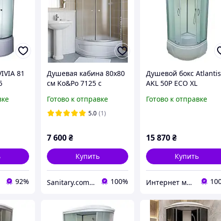
IVIA 81
Душевая кабина 80x80
Душевой бокс Atlanti
5
см Ko&Po 7125 с
AKL 50P ECO XL
глубоким поддоном для
90х90х215
вке
Готово к отправке
Готово к отправке
душа раздвижная
матовое закалённое
5.0
(1)
стекло
7 600
₴
15 870
₴
ь
Купить
Купить
92%
100%
10
Sanitary.com.ua
Интернет магазин дверей и сантехники KIRI