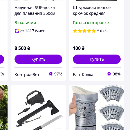
Надувная SUP-доска
Штурмовая кошка-
для плавания 350см
крючок средняя
Diego
(Саперная) 13.5х11 см
В наличии
Готово к отправке
для туризма
1417
от
₴
/мес
5.0
(6)
8 500
₴
100
₴
Купить
Купить
7%
97%
98%
Контрол-Зет
Еліт Ковка