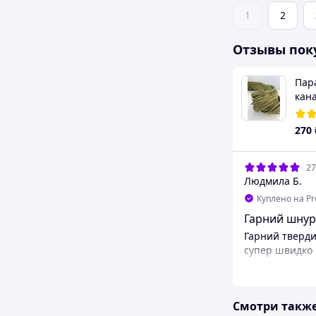
1
2
Отзывы пок
Матрас надувной Pacoone
Пар
10 см зеленый со
кан
встроенным насосом
III 
5.0
(1)
кг з
2 300
₴
270
31.07.2026
27
Євгеній К.
Людмила Б.
Куплено на Prom.ua
Куплено на P
Міцний.
Гарний шнур
Витримує ураження КАБом (поруч)!
Гарний тверди
Що правда, може не витримати
супер швидко
пряме влучання FPV, під час
перевезенні на НРК
Смотри такж