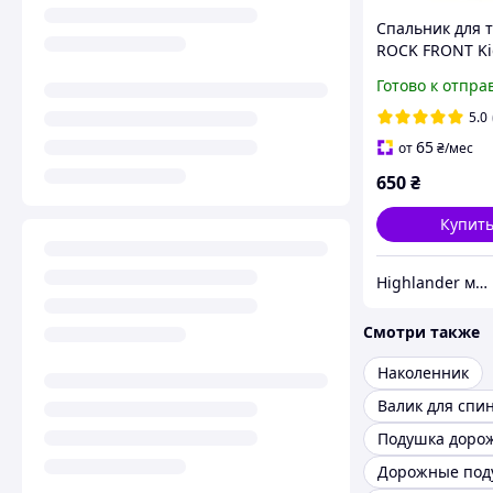
Спальник для 
ROCK FRONT Ki
Ultralight м'ят
Готово к отпра
5.0
65
от
₴
/мес
650
₴
Купит
Highlander магазин
Смотри также
Наколенник
Валик для спи
Дорожные под