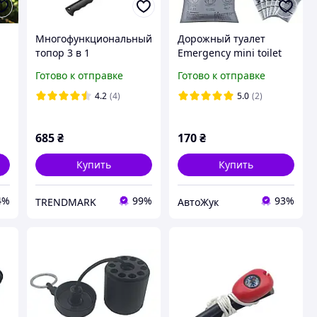
Многофункциональный
Дорожный туалет
топор 3 в 1
Emergency mini toilet
туристический
700 ml, универсальный
Готово к отправке
Готово к отправке
инструмент, кемпинг,
мини стиль,
выживание, охота,
портативный писсуар,
4.2
(4)
5.0
(2)
рыбалка
5 шт
685
₴
170
₴
Купить
Купить
4%
99%
93%
TRENDMARK
АвтоЖук