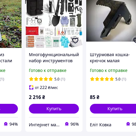
из
Многофункциональный
Штурмовая кошка-
стали
набор инструментов
крючок малая
для выживания (51
(Саперная) 8х8 см по
вке
Готово к отправке
Готово к отправке
Инструмент) SOS-51
лучшей цене в
интернете
(1)
5.0
(1)
5.0
(1)
222
от
₴
/мес
2 216
₴
85
₴
ь
Купить
Купить
94%
96%
9
Интернет магазин Мир подарков
Еліт Ковка