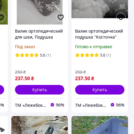
Валик ортопедический
Валик ортопедический
для шеи, Подушка
подушка "Косточка"
косточка для
для спины и шеи во
Под заказ
Готово к отправке
спины.Валик под ногу .
время путешествий ТМ
Поддержка руки-кисти
Лежебока, шейный
5.0
(1)
5.0
(1)
о
валик
250
₴
250
₴
237
.50
₴
237
.50
₴
Купить
Купить
8%
96%
96%
ТМ «Лежебока» - текстиль и спецтовары
ТМ «Лежебока» - текстиль и спецтовары