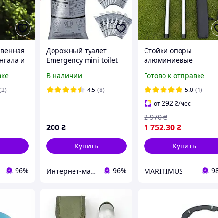
твенная
Дорожный туалет
Стойки опоры
нгала и
Emergency mini toilet
алюминиевые
того
700 ml, универсальный
телескопические
вке
В наличии
Готово к отправке
мини туалет,
регулируемые
портативный писсуар,
складные для тента
(2)
4.5
(8)
5.0
(1)
5шт
шатра туристическог
292
от
₴
/мес
навеса для авто
2 970
₴
200
₴
1 752
.30
₴
ь
Купить
Купить
96%
96%
9
Интернет-магазин «Мир подарков»
MARITIMUS