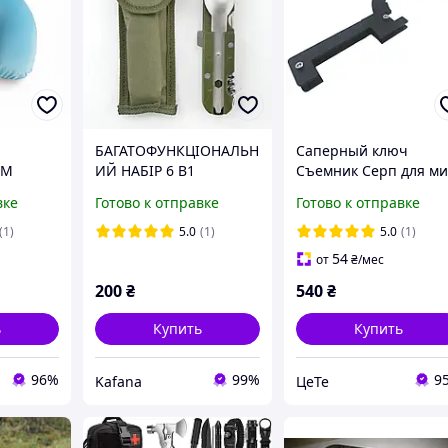
БАГАТОФУНКЦІОНАЛЬН
Саперный ключ
ТМ
ИЙ НАБІР 6 В1
Съемник Серп для м
убая
ШТОПОР, ВИЛКА,
ТМ-62 САПСАН Украи
вке
Готово к отправке
Готово к отправке
ЛОЖКА У ФУТЛЯРІ
(1)
5.0
(1)
5.0
(1)
54
от
₴
/мес
200
₴
540
₴
ь
Купить
Купить
96%
99%
9
Kafana
ЦеТе