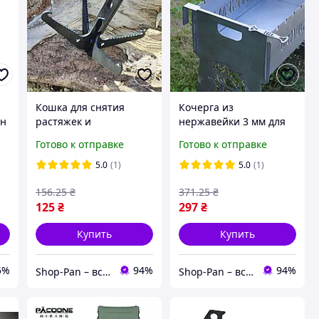
Кошка для снятия
Кочерга из
ин
растяжек и
нержавейки 3 мм для
на
разминирования
сковороды и мангала с
Готово к отправке
Готово к отправке
гравировкой.
5.0
(1)
5.0
(1)
156
.25
₴
371
.25
₴
125
₴
297
₴
Купить
Купить
5%
94%
94%
Shop-Pan – все для отдыха, дома и вдохновения!
Shop-Pan – все для отдыха, дома и вдохновения!