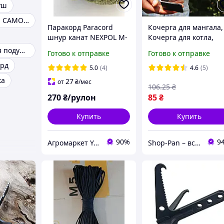
уш
ПОДУШКА ДЛЯ САМОЛЕТОВ
Паракорд Paracord
Кочерга для мангала,
шнур канат NEXPOL M-
Кочерга для котла,
TAC Type III 5мм 25
Кочерга для камина,
Автомобильная подушка под спину
Готово к отправке
Готово к отправке
метрів, до 300 кг
Кочерга для гриля
рд
зеленый, хаки
5.0
(4)
4.6
(5)
ка
27
от
₴
/мес
106
.25
₴
270
₴/рулон
85
₴
Купить
Купить
90%
9
Агромаркет YAGRO
Shop-Pan – все для отдыха, дома и вдохновения!