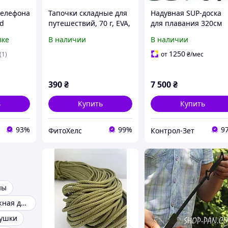
телефона
Тапочки складные для
Надувная SUP-доска
d
путешествий, 70 г, EVA,
для плавания 320см
ний
нескользящие -
Diego
вке
В наличии
В наличии
вмещаются в карман,
41-42 р, кофе с молоком
1250
(1)
от
₴
/мес
390
₴
7 500
₴
ь
Купить
Купить
93%
99%
9
ФитоХелс
Контрол-Зет
ны
Подушка дорожная для шеи
ушки