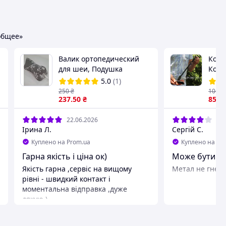
общее»
Валик ортопедический
Коче
для шеи, Подушка
Коче
косточка для спины.Валик
Коче
5.0
(1)
под ногу . Поддержка
Коче
250
₴
106
.2
руки-кисти
237
.50
₴
85
₴
22.06.2026
13.
Ірина Л.
Сергій С.
Куплено на Prom.ua
Куплено на Pr
Гарна якість і ціна ок)
Може бути
Якість гарна ,сервіс на вищому
Метал не гнеть
рівні - швидкий контакт і
моментальна відправка ,дуже
дякую )