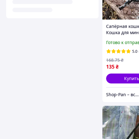
Сапёрная кошк
Кошка для мин
Готово к отпра
5.0
168
.75
₴
135
₴
Купит
Shop-Pan – все для отдыха, дома и вдохновения!