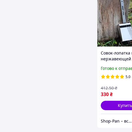
Совок-лопатка 
нержавеющей 
(SP64591)
Готово к отпра
5.0
412
.50
₴
330
₴
Купит
Shop-Pan – все для отдыха, дома и вдохновения!