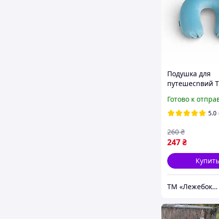
Подушка для
путешесnвий 
Лежебока, гол
Готово к отпра
5.0
260
₴
247
₴
Купит
ТМ «Лежебока» - текстиль и спецтовары