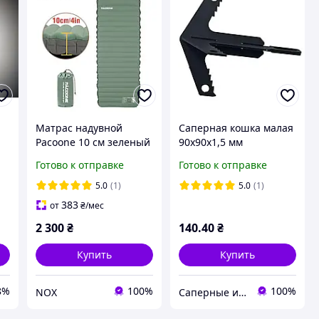
Матрас надувной
Саперная кошка малая
Pacoone 10 см зеленый
90х90х1,5 мм
со встроенным
Готово к отправке
Готово к отправке
насосом
5.0
(1)
5.0
(1)
383
от
₴
/мес
2 300
₴
140
.40
₴
Купить
Купить
8%
100%
100%
NOX
Саперные инструменты и оборудование для разминирования