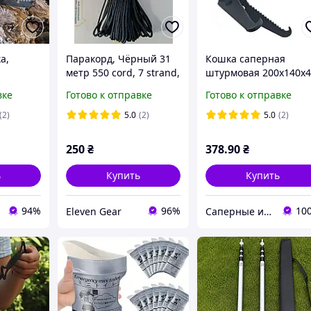
а,
Паракорд, Чёрный 31
Кошка саперная
метр 550 сord, 7 strand,
штурмовая 200х140х
type III, Paracord
мм
вке
Готово к отправке
Готово к отправке
(2)
5.0
(2)
5.0
(2)
250
₴
378
.90
₴
ь
Купить
Купить
94%
96%
10
Eleven Gear
Саперные инструменты и оборудование для разминирования