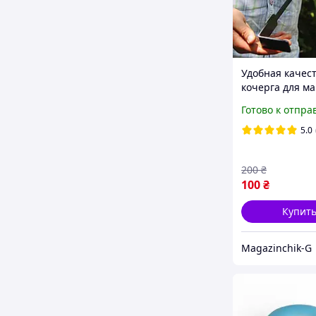
Удобная качес
кочерга для ма
камина из толс
Готово к отпра
металла
5.0
200
₴
100
₴
Купит
Magazinchik-G