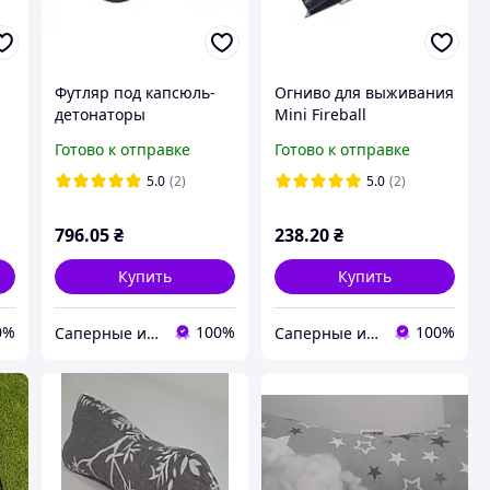
Футляр под капсюль-
Огниво для выживания
4
детонаторы
Mini Fireball
Flint&Striker с компасом
Готово к отправке
Готово к отправке
5.0
(2)
5.0
(2)
796
.05
₴
238
.20
₴
Купить
Купить
0%
100%
100%
Саперные инструменты и оборудование для разминирования
Саперные инструменты и оборудование для разминирования