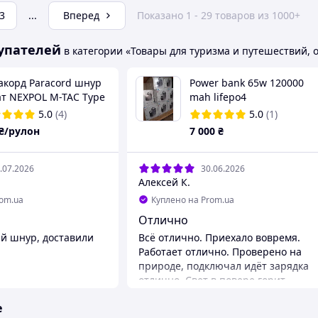
3
...
Вперед
Показано 1 - 29 товаров из 1000+
упателей
в категории «Товары для туризма и путешествий, 
акорд Paracord шнур
Power bank 65w 120000
ат NEXPOL M-TAC Type
mah lifepo4
5мм 25 метрів, до 300
5.0
(4)
5.0
(1)
еленый, хаки
₴/рулон
7 000
₴
.07.2026
30.06.2026
Алексей К.
rom.ua
Куплено на Prom.ua
Отлично
й шнур, доставили
Всё отлично. Приехало вовремя.
Работает отлично. Проверено на
природе, подключал идёт зарядка
отлично. Свет в повере горит
хорошо. Ощущение надёжности
е
присутствует. Рекомендую. Товар