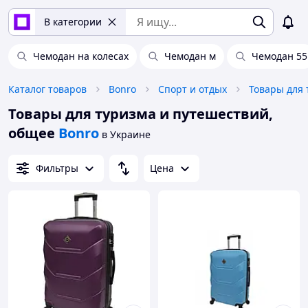
В категории
Чемодан на колесах
Чемодан м
Чемодан 55
Каталог товаров
Bonro
Спорт и отдых
Товары для 
Товары для туризма и путешествий,
общее
Bonro
в Украине
Фильтры
Цена