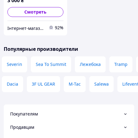
3 000
₴
Смотреть
92%
Інтернет-магазин "Для Вас"
Популярные производители
Severin
Sea To Summit
Лежебока
Tramp
Dacia
3F UL GEAR
M-Tac
Salewa
Lifeven
Покупателям
Продавцам