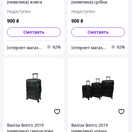
(невелика) жовта
(невелика) срібна
Недоступен
Недоступен
900
₴
900
₴
Смотреть
Смотреть
92%
92%
Інтернет-магазин "Для Вас"
Інтернет-магазин "Для Вас"
Валіза Bonro 2019
Валіза Bonro 2019
(невелика) смарагдова
(невелика) чорна