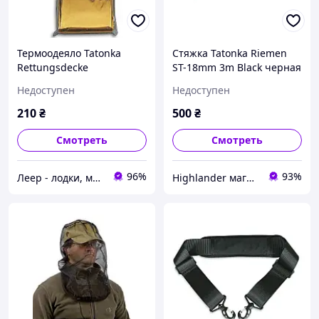
Термоодеяло Tatonka
Стяжка Tatonka Riemen
Rettungsdecke
ST-18mm 3m Black черная
Недоступен
Недоступен
210
₴
500
₴
Смотреть
Смотреть
96%
93%
Леер - лодки, моторы, всё для отдыха
Highlander магазин