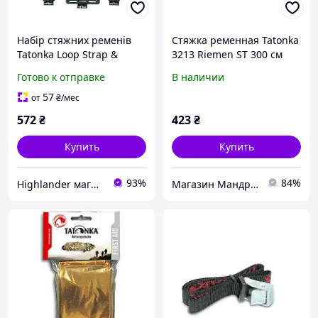
Набір стяжних ременів
Стяжка ременная Tatonka
Tatonka Loop Strap &
3213 Riemen ST 300 см
Patch Set Assorted
Готово к отправке
В наличии
57
от
₴
/мес
572
₴
423
₴
Купить
Купить
93%
84%
Highlander магазин
Магазин Мандривник