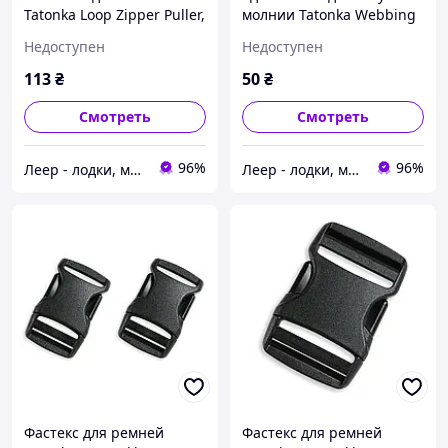
Tatonka Loop Zipper Puller,
молнии Tatonka Webbing
Black (TAT 3325.040),
Roller 20 mm Black (TAT
Недоступен
Недоступен
Петелька для собачки
3394.040), Удлинитель для
Tatonka Loop
бегунка молнии
113
₴
50
₴
Смотреть
Смотреть
96%
96%
Леер - лодки, моторы, всё для отдыха
Леер - лодки, моторы, всё для отдыха
Фастекс для ремней
Фастекс для ремней