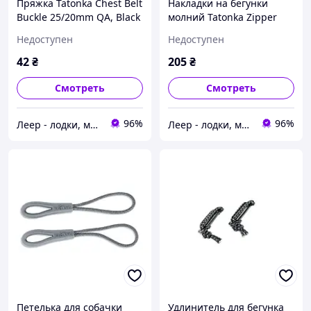
Пряжка Tatonka Chest Belt
Накладки на бегунки
Buckle 25/20mm QA, Black
молний Tatonka Zipper
(TAT 3388.040), Пряжка
Puller Knot, Black (TAT
Недоступен
Недоступен
Tatonka Chest Belt Buckle
3320.040), Накладки на
25/20mm
бегунки молний
42
₴
205
₴
Смотреть
Смотреть
96%
96%
Леер - лодки, моторы, всё для отдыха
Леер - лодки, моторы, всё для отдыха
Петелька для собачки
Удлинитель для бегунка