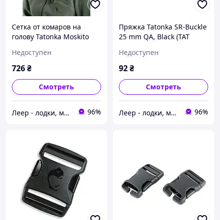
Cетка от комаров на
Пряжка Tatonka SR-Buckle
голову Tatonka Moskito
25 mm QA, Black (TAT
Kopfschutz
3372.040), Пряжка Tatonka
Недоступен
Недоступен
SR-Buckle 25 mm QA,
Black (TAT
726
₴
92
₴
Смотреть
Смотреть
96%
96%
Леер - лодки, моторы, всё для отдыха
Леер - лодки, моторы, всё для отдыха