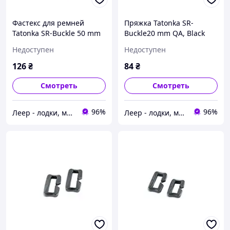
Фастекс для ремней
Пряжка Tatonka SR-
Tatonka SR-Buckle 50 mm
Buckle20 mm QA, Black
Dual, Black (TAT 3380.040),
(TAT 3371.040), Пряжка
Недоступен
Недоступен
Фастекс для ремней
Tatonka SR-Buckle20 mm
Tatonka SR-Buckle 50
QA, Black (TAT 3371.040)
126
₴
84
₴
Смотреть
Смотреть
96%
96%
Леер - лодки, моторы, всё для отдыха
Леер - лодки, моторы, всё для отдыха