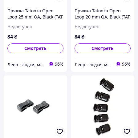
Пряжка Tatonka Open
Пряжка Tatonka Open
Loop 25 mm QA, Black (TAT
Loop 20 mm QA, Black (TAT
3384.040), Пряжка Tatonka
3382.040), Пряжка Tatonka
Недоступен
Недоступен
Open Loop 25 mm QA,
Open Loop 20 mm QA,
Black (TAT
Black (TAT
84
₴
84
₴
Смотреть
Смотреть
96%
96%
Леер - лодки, моторы, всё для отдыха
Леер - лодки, моторы, всё для отдыха