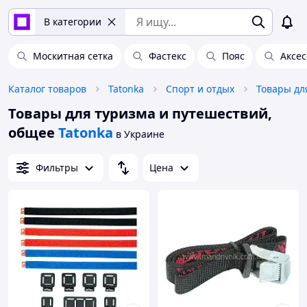
В категории
Москитная сетка
Фастекс
Пояс
Аксес
Каталог товаров
Tatonka
Спорт и отдых
Товары дл
Товары для туризма и путешествий,
общее
Tatonka
в Украине
Фильтры
Цена