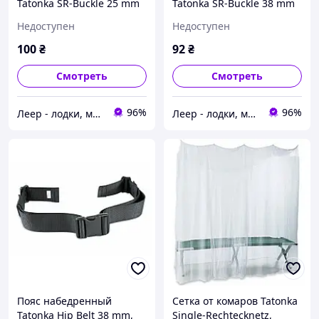
Tatonka SR-Buckle 25 mm
Tatonka SR-Buckle 38 mm
Paar, Black (TAT 3370.040),
Dual, Black (TAT 3375.040),
Недоступен
Недоступен
Фастекс для ремней
Фастекс для ремней
Tatonka SR-Buckle 25
Tatonka SR-Buckle 38
100
₴
92
₴
Смотреть
Смотреть
96%
96%
Леер - лодки, моторы, всё для отдыха
Леер - лодки, моторы, всё для отдыха
Пояс набедренный
Сетка от комаров Tatonka
Tatonka Hip Belt 38 mm,
Single-Rechtecknetz,