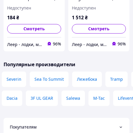
Black (TAT 3273.040), Пояс
White (TAT 2610.045),
Недоступен
Недоступен
набедренный Tatonka Hip
White
Belt 38 mm, Black
184
₴
1 512
₴
Смотреть
Смотреть
96%
96%
Леер - лодки, моторы, всё для отдыха
Леер - лодки, моторы, всё для отдыха
Популярные производители
Severin
Sea To Summit
Лежебока
Tramp
Dacia
3F UL GEAR
Salewa
M-Tac
Lifeven
Покупателям