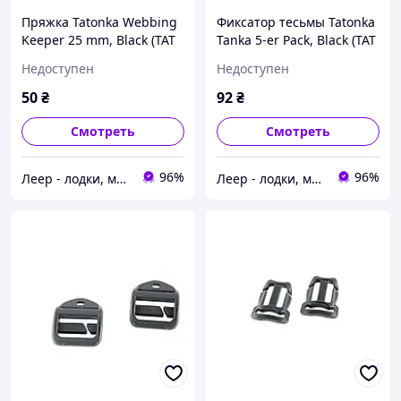
Пряжка Tatonka Webbing
Фиксатор тесьмы Tatonka
Keeper 25 mm, Black (TAT
Tanka 5-er Pack, Black (TAT
3399.040), Пряжка Tatonka
3680.040), Фиксатор
Недоступен
Недоступен
Webbing Keeper 25 mm,
тесьмы Tatonka Tanka 5-er
Black (TAT
Pack, Black
50
₴
92
₴
Смотреть
Смотреть
96%
96%
Леер - лодки, моторы, всё для отдыха
Леер - лодки, моторы, всё для отдыха