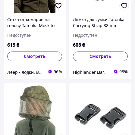
Cетка от комаров на
Лямка для сумки Tatonka
голову Tatonka Moskito
Carrying Strap 38 mm
Kopfschutz Simple
Black
Недоступен
Недоступен
615
₴
608
₴
Смотреть
Смотреть
96%
93%
Леер - лодки, моторы, всё для отдыха
Highlander магазин