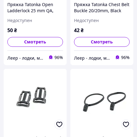
Пряжка Tatonka Open
Пряжка Tatonka Chest Belt
Ladderlock 25 mm QA,
Buckle 20/20mm, Black
Black (TAT 3390.040),
(TAT 3386.040), Пряжка
Недоступен
Недоступен
Пряжка Tatonka Open
Tatonka Chest Belt Buckle
Ladderlock 25 mm QA,
20/20mm,
50
₴
42
₴
Black
Смотреть
Смотреть
96%
96%
Леер - лодки, моторы, всё для отдыха
Леер - лодки, моторы, всё для отдыха